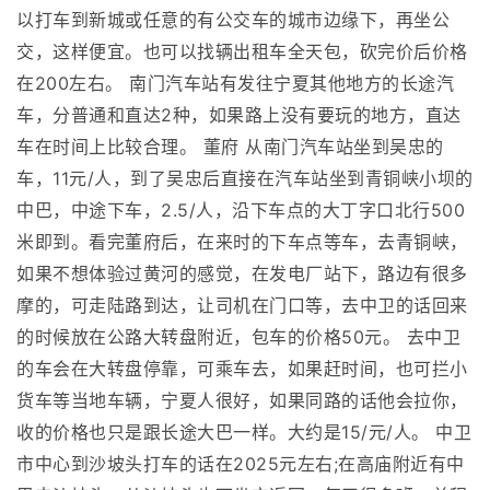
以打车到新城或任意的有公交车的城市边缘下，再坐公
交，这样便宜。也可以找辆出租车全天包，砍完价后价格
在200左右。 南门汽车站有发往宁夏其他地方的长途汽
车，分普通和直达2种，如果路上没有要玩的地方，直达
车在时间上比较合理。 董府 从南门汽车站坐到吴忠的
车，11元/人，到了吴忠后直接在汽车站坐到青铜峡小坝的
中巴，中途下车，2.5/人，沿下车点的大丁字口北行500
米即到。看完董府后，在来时的下车点等车，去青铜峡，
如果不想体验过黄河的感觉，在发电厂站下，路边有很多
摩的，可走陆路到达，让司机在门口等，去中卫的话回来
的时候放在公路大转盘附近，包车的价格50元。 去中卫
的车会在大转盘停靠，可乘车去，如果赶时间，也可拦小
货车等当地车辆，宁夏人很好，如果同路的话他会拉你，
收的价格也只是跟长途大巴一样。大约是15/元/人。 中卫
市中心到沙坡头打车的话在2025元左右;在高庙附近有中