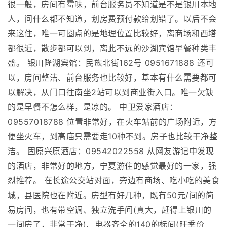
很一般，房间有霉味，前台服务员不知道是不是银川本地
人，问什么都不知道，划房费预付款给划错了。以后不会
来这住，唯一可圈点的是地理位置比较好，离商场和西塔
都很近，散步都可以到，离此不远的沙湖宾馆早餐种类丰
盛。 银川隆湖宾馆：民族北街162号 0951671888 还可
以，房间整洁、前台服务也比较好，基本有什么需要都可
以解决，从门口往南坐2站可以到商业街入口。唯一欠缺
的是早餐不怎么样，是凉的。 中卫爱家酒店：
09557018788 位置非常好，在火车站前的广场附近，方
便坐火车，到高庙只需要走10种不到。房子也比较干净整
洁。 固原兴原酒店：09542022558 从网友游记中发现
的酒店，非常好的地方，宁夏游住的感觉最好的一家，强
烈推荐。 在长途公交站对面，旁边有商场、吃小吃的美食
城，县医院也在附近。房型有好几种，既有50元/间的简
易房间，也有带空调、独立洗手间(真大，赶得上银川的
一间房了，非常干净)、电器齐全的140的标间(旺季价