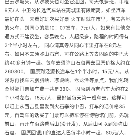
巴去沙坡头，从沙坡头也可坐它返回，每天很多班，单程
8元/人 中卫的长途汽车站在离城里有段距离，如坐汽车
最好在头一天看好班次买好票 火车站就在市里，有去各地
的火车，到同心的是10：07发车，7元/人，如果有其他交
通方式不建议坐，容易晚点，人超级多，路程的时间得有
2个半小时左右。 同心清真寺从同心市里打车在8元左
右。如果不去须弥山石窟，可在公路上等去固原的中巴大
约40多分钟一趟。包车去须弥山石窟再去固原价格大约在
260300。 固原到泾源长途车在1个半小时，15元/人。从
泾源再找车去胭脂峡、凉殿峡、老龙潭等景点，我们包辆
桑塔娜门票加车费一共是380。 固原到西吉汽车大约在2
个小时左右，15元/人，最好坐每天第一班车去，这样可
以赶上从西吉县里发到火石寨的中巴，打车的话价格35
元。自驾车的话买了门票可以把车停在博物馆门前，先玩
前山，再开车沿路看后山(没开发)，从后山可以到须弥山
石窟。 固原回银川的直达大巴每半小时一趟，80元/人，