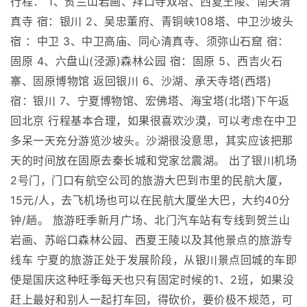
行程： 1、贺兰山岩画、拜口寺双塔、西夏王陵、南关清
真寺 宿：银川 2、吴忠董府、青铜峡108塔、中卫沙坡头
宿 ：中卫 3、中卫高庙、同心清真寺、须弥山石窟 宿：
固原 4、六盘山(泾源)森林公园 宿：固原 5、西吉火石
寨、固原博物馆 返回银川 6、沙湖、承天寺塔(西塔)
宿：银川 7、宁夏博物馆、宏佛塔、海宝塔(北塔)下午返
回北京 行程基本合理，如果很喜欢沙漠，可以考虑在中卫
多呆一天充分游览沙坡头。沙湖很没意思，其实应该把那
天的时间放在固原去秦长城和党家岔震湖。 出了银川机场
2号门，门口有航空公司的旅游大巴到市里的民航大厦，
15元/人，去飞机场也可以在民航大厦坐大巴，大约40分
钟/趟。 旅游旺季新月广场、北门汽车站有专线到贺兰山
岩画、苏峪口森林公园、西夏王陵以及其他景点的旅游专
线车 宁夏的旅游正处于发展阶段，从银川景点回城的车即
使是国庆这种旺季每天也只有固定时候的1、2班，如果没
赶上最好和别人一起打车回，得砍价，要价极不规范，可