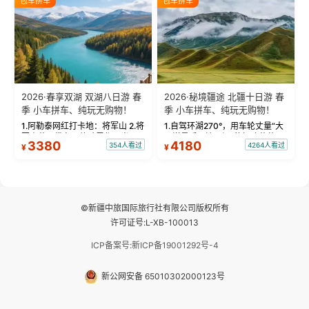
包车拼车
包车拼车
频：专业摄影师...
晨雾与小木...
2026·春享双湖 双湖八日游 春
2026·秘境疆途 北疆十日游 春
季 小车拼车、纯玩无购物！
季 小车拼车、纯玩无购物！
1.阿勒泰网红打卡地：将军山 2.将
1.自驾环湖270°，用车轮丈量“大
军山落日缆车，体验雪都风光 3.
西洋最后一滴眼泪”的极致蔚蓝，
3380
4180
354人看过
4264人看过
¥
¥
将军山，夕阳派对，蹦迪party 4.
让雪山、花海与深邃湖水在转弯
自驾赛里木湖360°环湖 5.二进赛
间连成自由的画卷。 2.特别赠送
湖随心游，邂逅湖畔日出浪漫...
那拉提景区3公里内，落地窗三钻
民宿 3.那...
©新疆中旅国际旅行社有限公司版权所有
许可证号:L-XB-100013
ICP备案号:新ICP备19001292号-4
新公网安备 65010302000123号