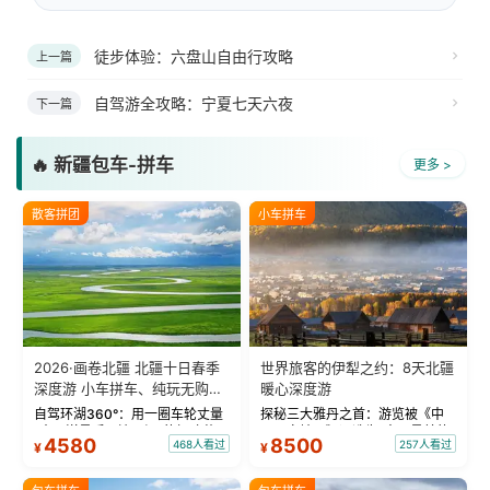
徒步体验：六盘山自由行攻略
上一篇
自驾游全攻略：宁夏七天六夜
下一篇
🔥 新疆包车-拼车
更多 >
散客拼团
小车拼车
2026·画卷北疆 北疆十日春季
世界旅客的伊犁之约：8天北疆
深度游 小车拼车、纯玩无购
暖心深度游
物！
自驾环湖360°：用一圈车轮丈量
探秘三大雅丹之首：游览被《中
“大西洋最后一滴眼泪”的极致蔚
国国家地理》评选为“中国最美的
4580
8500
468人看过
257人看过
¥
¥
蓝。 赛湖旅拍：甄选多款风格服
三大雅丹”第一名的克拉玛依魔鬼
饰，9张精修美照，定格赛里木湖
城。 中国第一村：探访仅存的图
绝美瞬间。 赛湖坦克300跟车视
瓦人最大村落——禾木村，欣赏