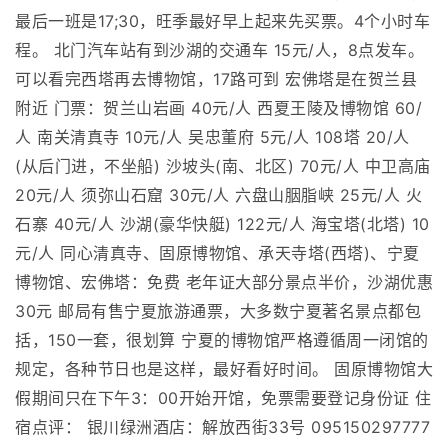
最后一班是17;30，旺季最好早上起来先买票。4个小时车
程。 北门汽车站有到沙湖的交通车 15元/人，8点发车。
可以看完西塔再去博物馆，17路可到 宏佛塔是在贺兰县
附近 门票：贺兰山岩画 40元/人 西夏王陵及博物馆 60/
人 南关清真寺 10元/人 吴忠董府 5元/人 108塔 20/人
(从后门进，不坐船) 沙坡头(南、北区) 70元/人 中卫高庙
20元/人 须弥山石窟 30元/人 六盘山胭脂峡 25元/人 火
石寨 40元/人 沙湖(豪华快艇) 122元/人 海宝塔(北塔) 10
元/人 同心清真寺、固原博物馆、承天寺塔(西塔)、宁夏
博物馆、宏佛塔：免费 老年证大部分景点半价，沙湖优惠
30元 邮局有售宁夏旅游通票，大多数宁夏著名景点都包
括，150一套，很划算 宁夏的博物馆严格遵循周一闭馆的
规定，各种节日也是这样，最好看好时间。 固原博物馆大
假期间只在下午3：00开始开馆，免票需要登记身份证 住
宿点评： 银川绿洲酒店：解放西街33号 095150297777