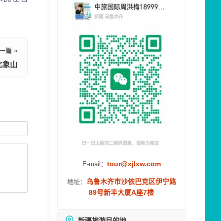
一篇 »
北象山
tour@xjlxw.com
E-mail：
乌鲁木齐市沙依巴克区伊宁路
地址：
89号新丰大厦A座7楼
新疆旅游目的地