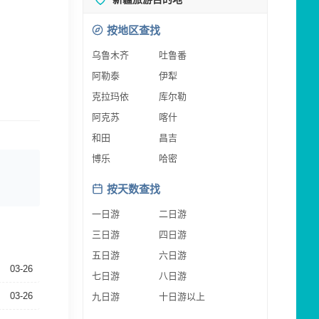
按地区查找
乌鲁木齐
吐鲁番
阿勒泰
伊犁
克拉玛依
库尔勒
阿克苏
喀什
和田
昌吉
博乐
哈密
按天数查找
一日游
二日游
三日游
四日游
五日游
六日游
03-26
七日游
八日游
03-26
九日游
十日游以上