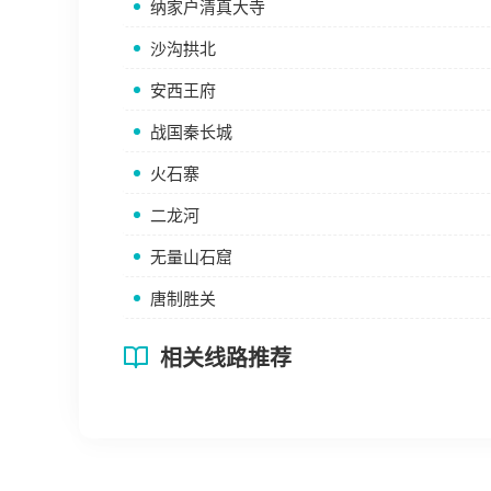
纳家户清真大寺
沙沟拱北
安西王府
战国秦长城
火石寨
二龙河
无量山石窟
唐制胜关
相关线路推荐