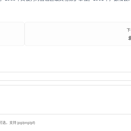
下
可选，支持 jpg/png/gif)