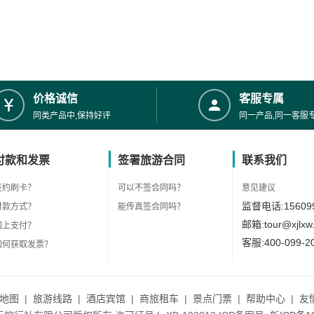
价格诚信
客服专属
同类产品中,保持好评
同一产品,同一客服
付款和发票
签署旅游合同
联系我们
签约刷卡？
可以不签合同吗？
意见建议
监督电话:156099
付款方式？
能传真签合同吗？
邮箱:tour@xjlxw
网上支付？
客服:400-099-2
如何获取发票？
地图
|
旅游线路
|
酒店宾馆
|
商旅租车
|
景点门票
|
帮助中心
|
友