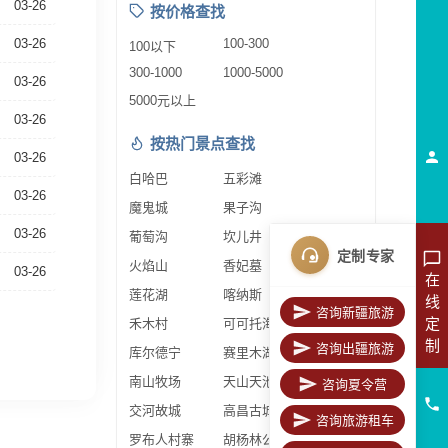
03-26
按价格查找
03-26
100-300
100以下
300-1000
1000-5000
03-26
5000元以上
03-26
按热门景点查找
03-26
白哈巴
五彩滩
03-26
魔鬼城
果子沟
03-26
葡萄沟
坎儿井
定制专家
火焰山
香妃墓
03-26
在
莲花湖
喀纳斯
线
咨询新疆旅游
定
禾木村
可可托海
制
咨询出疆旅游
库尔德宁
赛里木湖
南山牧场
天山天池
咨询夏令营
交河故城
高昌古城
咨询旅游租车
罗布人村寨
胡杨林公园