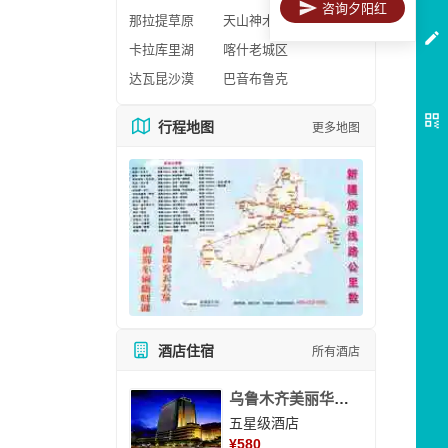
咨询夕阳红
那拉提草原
天山神木园
卡拉库里湖
喀什老城区
达瓦昆沙漠
巴音布鲁克
行程地图
更多地图
酒店住宿
所有酒店
乌鲁木齐美丽华大酒
五星级酒店
¥
580