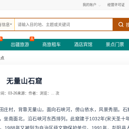
我的账户
经营许可证
有信息
热
热
出疆旅游
商旅租车
酒店宾馆
景点门票
景点
无量山石窟
间：03-26
来源：
作者：
浏览：
...
次
乡田庄村，背靠无量山，面向石峡河，傍山依水，风景秀丽。石
，坐南面北，沿石峡河东西排列。此窟建于1032年(宋天圣十年
。1988年又被列为自治区级文物保护单位。1991年，彭阳县