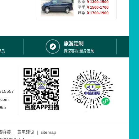
淡季:
￥1300-1500
平季:
￥1500-1700
旺季:
￥1700-1900
旅游定制
专员
资深客服,量身定制
15557
.com
065
情链接
|
意见建议
|
sitemap