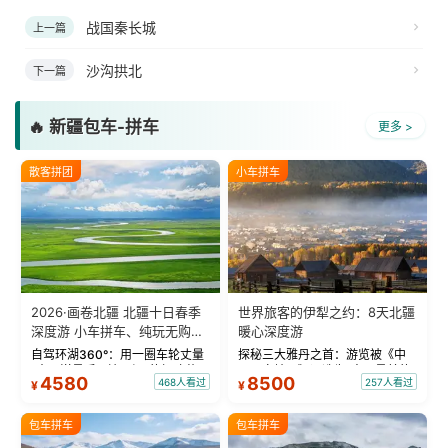
战国秦长城
上一篇
沙沟拱北
下一篇
🔥 新疆包车-拼车
更多 >
散客拼团
小车拼车
2026·画卷北疆 北疆十日春季
世界旅客的伊犁之约：8天北疆
深度游 小车拼车、纯玩无购
暖心深度游
物！
自驾环湖360°：用一圈车轮丈量
探秘三大雅丹之首：游览被《中
“大西洋最后一滴眼泪”的极致蔚
国国家地理》评选为“中国最美的
4580
8500
468人看过
257人看过
¥
¥
蓝。 赛湖旅拍：甄选多款风格服
三大雅丹”第一名的克拉玛依魔鬼
饰，9张精修美照，定格赛里木湖
城。 中国第一村：探访仅存的图
绝美瞬间。 赛湖坦克300跟车视
瓦人最大村落——禾木村，欣赏
包车拼车
包车拼车
频：专业摄影师...
晨雾与小木...