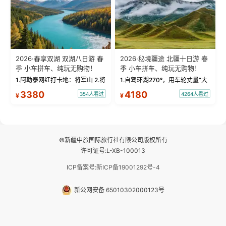
2026·春享双湖 双湖八日游 春
2026·秘境疆途 北疆十日游 春
季 小车拼车、纯玩无购物！
季 小车拼车、纯玩无购物！
1.阿勒泰网红打卡地：将军山 2.将
1.自驾环湖270°，用车轮丈量“大
军山落日缆车，体验雪都风光 3.
西洋最后一滴眼泪”的极致蔚蓝，
3380
4180
354人看过
4264人看过
¥
¥
将军山，夕阳派对，蹦迪party 4.
让雪山、花海与深邃湖水在转弯
自驾赛里木湖360°环湖 5.二进赛
间连成自由的画卷。 2.特别赠送
湖随心游，邂逅湖畔日出浪漫...
那拉提景区3公里内，落地窗三钻
民宿 3.那...
©新疆中旅国际旅行社有限公司版权所有
许可证号:L-XB-100013
ICP备案号:新ICP备19001292号-4
新公网安备 65010302000123号