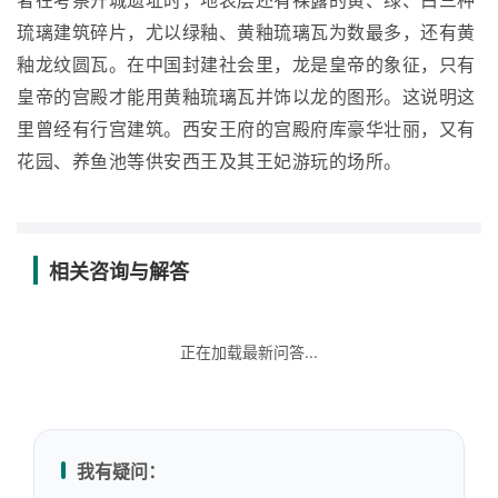
者在考察开城遗址时，地表层还有裸露的黄、绿、白三种
琉璃建筑碎片，尤以绿釉、黄釉琉璃瓦为数最多，还有黄
釉龙纹圆瓦。在中国封建社会里，龙是皇帝的象征，只有
皇帝的宫殿才能用黄釉琉璃瓦并饰以龙的图形。这说明这
里曾经有行宫建筑。西安王府的宫殿府库豪华壮丽，又有
花园、养鱼池等供安西王及其王妃游玩的场所。
相关咨询与解答
正在加载最新问答...
我有疑问：