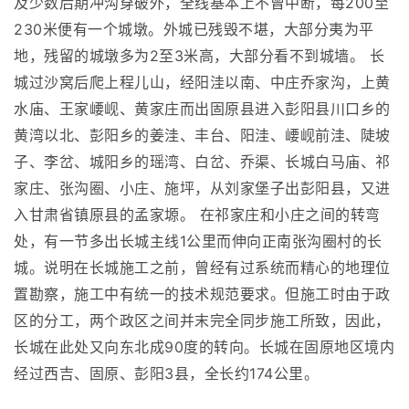
及少数后期冲沟穿破外，全线基本上不曾中断，每200至
230米便有一个城墩。外城已残毁不堪，大部分夷为平
地，残留的城墩多为2至3米高，大部分看不到城墙。 长
城过沙窝后爬上程儿山，经阳洼以南、中庄乔家沟，上黄
水庙、王家崾岘、黄家庄而出固原县进入彭阳县川口乡的
黄湾以北、彭阳乡的姜洼、丰台、阳洼、崾岘前洼、陡坡
子、李岔、城阳乡的瑶湾、白岔、乔渠、长城白马庙、祁
家庄、张沟圈、小庄、施坪，从刘家堡子出彭阳县，又进
入甘肃省镇原县的孟家塬。 在祁家庄和小庄之间的转弯
处，有一节多出长城主线1公里而伸向正南张沟圈村的长
城。说明在长城施工之前，曾经有过系统而精心的地理位
置勘察，施工中有统一的技术规范要求。但施工时由于政
区的分工，两个政区之间并末完全同步施工所致，因此，
长城在此处又向东北成90度的转向。长城在固原地区境内
经过西吉、固原、彭阳3县，全长约174公里。