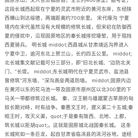
固原东山，又入甘肃镇原县，全长约400余里。据考证，
这段长城西起现在宁夏的灵武市附近的黄河东岸，东经陕
西横山到达绥德，两端距离约700余里。 宋代壕沟 宁夏
境内在宋代虽然没有大规模的修筑长城，但宋初在防御西
夏的侵扰中，沿现固原地区的秦长城排挖壕堑，用于阻挡
西夏骑兵。 明长城 middot;西昌城从甘肃靖远沟界进入
宁夏中卫，逾河东北上贺兰山，长约四五公里。 middot;
北长城集文献记载可分三部分，即“旧北长城、“边防北关
门、“长堤。 middot;东长城明代在宁夏灵武市、盐池县
曾修筑“河东墙、“深沟高垒两道防墙。 middot;固原内边
在黄河以东的花马池一带及固原市原州区以北300里的下
马关一带都修筑过长城。 秦、汉王朝与雄踞蒙古草原的匈
奴长期对峙，时有战争。秦惠文王时，拔义渠二十五城;秦
昭王时，攻灭义渠，quot;于是秦有陇西、北地、上郡，
筑长城以拒胡quot;。这就是固原城北战国秦长城。 这条
长城宛如一条巨龙，起自甘肃省临洮县的洮河谷地，途经