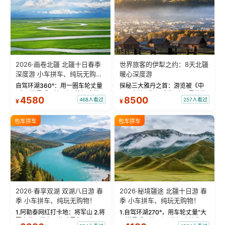
2026·画卷北疆 北疆十日春季
世界旅客的伊犁之约：8天北疆
深度游 小车拼车、纯玩无购
暖心深度游
物！
自驾环湖360°：用一圈车轮丈量
探秘三大雅丹之首：游览被《中
“大西洋最后一滴眼泪”的极致蔚
国国家地理》评选为“中国最美的
4580
8500
468人看过
257人看过
¥
¥
蓝。 赛湖旅拍：甄选多款风格服
三大雅丹”第一名的克拉玛依魔鬼
饰，9张精修美照，定格赛里木湖
城。 中国第一村：探访仅存的图
绝美瞬间。 赛湖坦克300跟车视
瓦人最大村落——禾木村，欣赏
包车拼车
包车拼车
频：专业摄影师...
晨雾与小木...
2026·春享双湖 双湖八日游 春
2026·秘境疆途 北疆十日游 春
季 小车拼车、纯玩无购物！
季 小车拼车、纯玩无购物！
1.阿勒泰网红打卡地：将军山 2.将
1.自驾环湖270°，用车轮丈量“大
军山落日缆车，体验雪都风光 3.
西洋最后一滴眼泪”的极致蔚蓝，