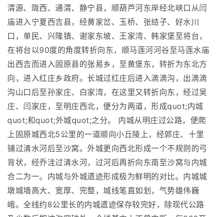
渭源、陇西、通渭、静宁县，顺葫芦河东岸经北峡口从闫
庙进入宁夏西吉县，经黄家岔、玉桥、张结子、好水川
口，单民、兴隆镇、谢家东坡、王家湾、韩家堡至将台，
在将台以90度的角度转折向东，顺马莲河河谷至马莲水庙
出西吉而进入固原县的张易乡，至黄堡东，转折为东北方
向，进入红庄乡政府。长城过红庄后进入滴滴沟，出滴滴
沟山口后至孙家庄、白家湾，在这里又转折向东，经过吴
庄、闫家庄，至明庄西北，便分为两道，形成quot;内城
quot;和quot;外城quot;之分。 内城从明庄过公路，便爬
上固原城西北5公里的一道顺向小丘陵上，经郭庄、十里
铺过清水河后至沙窝。外城更向西北形成一个不规则的弓
背状，经乔洼过清水河，过河后再折向东南至沙窝与内城
合二为一。内城与外城遗迹形成极为鲜明的对比。内城城
墩城墙高大、宽厚、完整，城线笔直如划，气势雄伟巍
峨。全线约8公里长的内城遗迹保存较完好，除现代公路