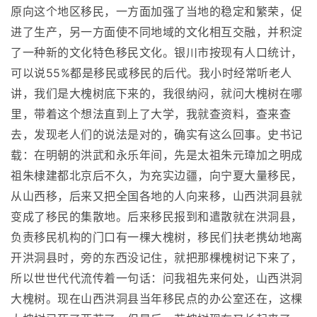
原向这个地区移民，一方面加强了当地的稳定和繁荣，促
进了生产，另一方面使不同地域的文化相互交融，并积淀
了一种新的文化特色移民文化。银川市按现有人口统计，
可以说55%都是移民或移民的后代。我小时经常听老人
讲，我们是大槐树底下来的，我很纳闷，就问大槐树在哪
里，带着这个想法直到上了大学，我就查资料，查来查
去，发现老人们的说法是对的，确实有这么回事。史书记
载：在明朝的洪武和永乐年间，先是太祖朱元璋加之明成
祖朱棣建都北京后不久，为充实边疆，向宁夏大量移民，
从山西移，后来又把全国各地的人向来移，山西洪洞县就
变成了移民的集散地。后来移民报到和遣散就在洪洞县，
负责移民机构的门口有一棵大槐树，移民们扶老携幼地离
开洪洞县时，旁的东西没记住，就把那棵槐树记下来了，
所以世世代代流传着一句话：问我祖先来何处，山西洪洞
大槐树。现在山西洪洞县当年移民点的办公室还在，这棵