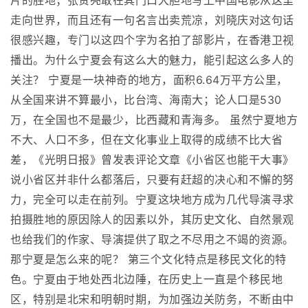
片的胜地；张贤亮敢在其门口大胆地写上中国电影从这里
走向世界，而且还有一句名言出卖荒凉，刘晓庆对这句话
很感兴趣，专门以这四个字为名拍了部影片，在香港卫视
播出。为什么宁夏会有这么大的魅力，能引起这么多人的
关注？ 宁夏是一块神奇的地方，面积6.64万平方公里，
从全国来讲不算最小，比台湾、海南大；论人口是530
万，在全国也不是最少，比西藏和青海多。 虽然宁夏地方
不大、人口不多，但在文化事业上取得的成绩不比大省
差，《光明日报》曾发表评论文章《小省区也能干大事》
说小省区并非什么都落后，只要有赶超的决心和不懈的努
力，完全可以走在前列。宁夏这块地方成为几代导演寻求
拍摄胜地的原因除人的因素以外，其历史文化、自然景观
也给我们的作家、导演提供了取之不尽用之不竭的资源。
那宁夏是怎么来的呢？ 第三个文化特点是移民文化的特
色。宁夏由于地处西北边陲，在历史上一直是个移民地
区，特别是北宋和明朝时期，为加强边关防务，不断由中