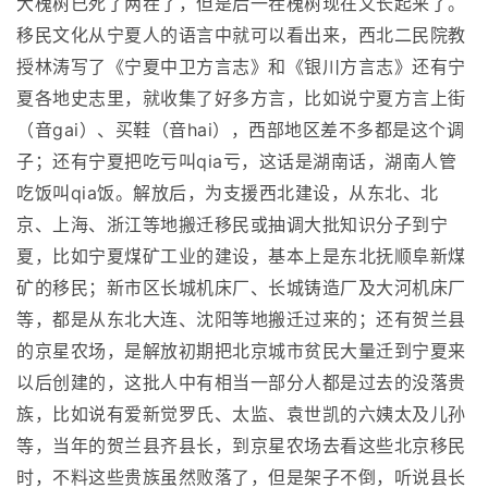
大槐树已死了两茬了，但是后一茬槐树现在又长起来了。
移民文化从宁夏人的语言中就可以看出来，西北二民院教
授林涛写了《宁夏中卫方言志》和《银川方言志》还有宁
夏各地史志里，就收集了好多方言，比如说宁夏方言上街
（音gai）、买鞋（音hai），西部地区差不多都是这个调
子；还有宁夏把吃亏叫qia亏，这话是湖南话，湖南人管
吃饭叫qia饭。解放后，为支援西北建设，从东北、北
京、上海、浙江等地搬迁移民或抽调大批知识分子到宁
夏，比如宁夏煤矿工业的建设，基本上是东北抚顺阜新煤
矿的移民；新市区长城机床厂、长城铸造厂及大河机床厂
等，都是从东北大连、沈阳等地搬迁过来的；还有贺兰县
的京星农场，是解放初期把北京城市贫民大量迁到宁夏来
以后创建的，这批人中有相当一部分人都是过去的没落贵
族，比如说有爱新觉罗氏、太监、袁世凯的六姨太及儿孙
等，当年的贺兰县齐县长，到京星农场去看这些北京移民
时，不料这些贵族虽然败落了，但是架子不倒，听说县长