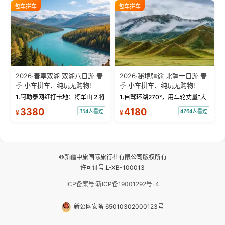
绝美瞬间。 赛湖坦克300跟车视
瓦人最大村落——禾木村，欣赏
包车拼车
包车拼车
频：专业摄影师...
晨雾与小木...
2026·春享双湖 双湖八日游 春
2026·秘境疆途 北疆十日游 春
季 小车拼车、纯玩无购物！
季 小车拼车、纯玩无购物！
1.阿勒泰网红打卡地：将军山 2.将
1.自驾环湖270°，用车轮丈量“大
军山落日缆车，体验雪都风光 3.
西洋最后一滴眼泪”的极致蔚蓝，
3380
4180
354人看过
4264人看过
¥
¥
将军山，夕阳派对，蹦迪party 4.
让雪山、花海与深邃湖水在转弯
自驾赛里木湖360°环湖 5.二进赛
间连成自由的画卷。 2.特别赠送
湖随心游，邂逅湖畔日出浪漫...
那拉提景区3公里内，落地窗三钻
民宿 3.那...
©新疆中旅国际旅行社有限公司版权所有
许可证号:L-XB-100013
ICP备案号:新ICP备19001292号-4
新公网安备 65010302000123号