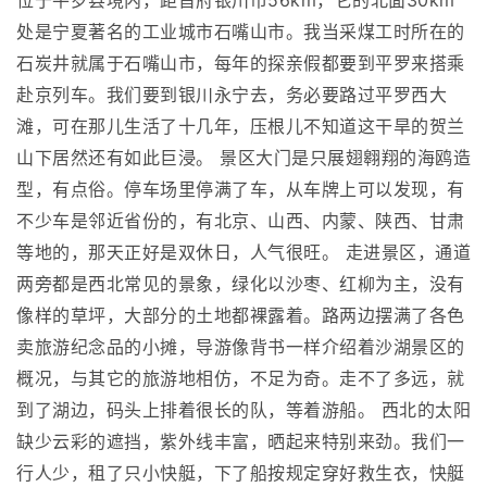
位于平罗县境内，距首府银川市56km，它的北面30km
处是宁夏著名的工业城市石嘴山市。我当采煤工时所在的
石炭井就属于石嘴山市，每年的探亲假都要到平罗来搭乘
赴京列车。我们要到银川永宁去，务必要路过平罗西大
滩，可在那儿生活了十几年，压根儿不知道这干旱的贺兰
山下居然还有如此巨浸。 景区大门是只展翅翱翔的海鸥造
型，有点俗。停车场里停满了车，从车牌上可以发现，有
不少车是邻近省份的，有北京、山西、内蒙、陕西、甘肃
等地的，那天正好是双休日，人气很旺。 走进景区，通道
两旁都是西北常见的景象，绿化以沙枣、红柳为主，没有
像样的草坪，大部分的土地都裸露着。路两边摆满了各色
卖旅游纪念品的小摊，导游像背书一样介绍着沙湖景区的
概况，与其它的旅游地相仿，不足为奇。走不了多远，就
到了湖边，码头上排着很长的队，等着游船。 西北的太阳
缺少云彩的遮挡，紫外线丰富，晒起来特别来劲。我们一
行人少，租了只小快艇，下了船按规定穿好救生衣，快艇