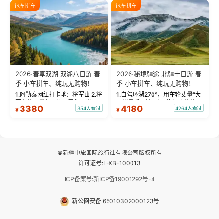
绝美瞬间。 赛湖坦克300跟车视
瓦人最大村落——禾木村，欣赏
包车拼车
包车拼车
频：专业摄影师...
晨雾与小木...
2026·春享双湖 双湖八日游 春
2026·秘境疆途 北疆十日游 春
季 小车拼车、纯玩无购物！
季 小车拼车、纯玩无购物！
1.阿勒泰网红打卡地：将军山 2.将
1.自驾环湖270°，用车轮丈量“大
军山落日缆车，体验雪都风光 3.
西洋最后一滴眼泪”的极致蔚蓝，
3380
4180
354人看过
4264人看过
¥
¥
将军山，夕阳派对，蹦迪party 4.
让雪山、花海与深邃湖水在转弯
自驾赛里木湖360°环湖 5.二进赛
间连成自由的画卷。 2.特别赠送
湖随心游，邂逅湖畔日出浪漫...
那拉提景区3公里内，落地窗三钻
民宿 3.那...
©新疆中旅国际旅行社有限公司版权所有
许可证号:L-XB-100013
ICP备案号:新ICP备19001292号-4
新公网安备 65010302000123号