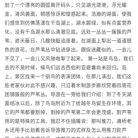
划了一个漂亮的圆弧离开码头，只见湖光潋滟，浮光耀
金，清风袭面，顿感惊讶和惶惑起来。浩瀚的湖面，使我
们感觉到仿佛荡漾在千岛湖上，湖水碧绿，似有点富营养
化，没有千岛湖水那么清澈见底。远处一丛丛一簇簇的芦
苇，遮天蔽日，几艘快艇追逐着，在湖面上犁出一道道银
色的浪花，在芦苇丛中钻进穿出，跟捉迷藏似的，一会儿
不见了，一会儿又风驰电掣了起来。 第一站是鸟岛，我们
去的不是时候，候鸟们远去西伯利亚避暑尚未回归。岛
上，景区找来一个驯鸟的表演团体，在那儿演出，我们这
些老家伙对此不感兴趣，只沿着木制游步廊欣赏着四周花
团锦簇般的芦苇丛。导游在一旁给我们介绍：到了冬天湖
面结冰以后，除了鸟岛附近为了给越冬鸟留生存环境，其
它的芦苇都要割掉，割掉的芦苇第二年会更茂盛。割芦苇
用的是特殊的工具，我忍不住插嘴说：那叫推刀，通桥老
乡还用手比划着告诉导游推刀的式样及怎么用推刀砍芦