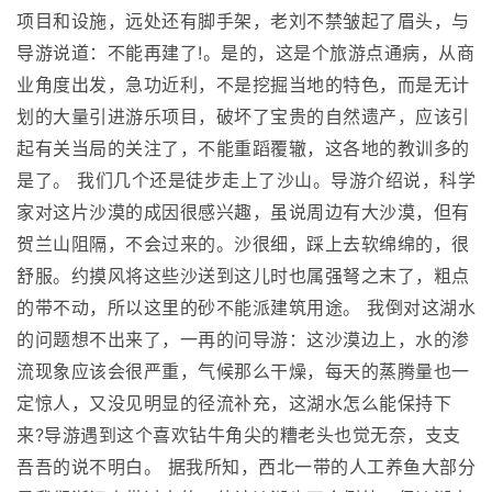
项目和设施，远处还有脚手架，老刘不禁皱起了眉头，与
导游说道：不能再建了!。是的，这是个旅游点通病，从商
业角度出发，急功近利，不是挖掘当地的特色，而是无计
划的大量引进游乐项目，破坏了宝贵的自然遗产，应该引
起有关当局的关注了，不能重蹈覆辙，这各地的教训多的
是了。 我们几个还是徒步走上了沙山。导游介绍说，科学
家对这片沙漠的成因很感兴趣，虽说周边有大沙漠，但有
贺兰山阻隔，不会过来的。沙很细，踩上去软绵绵的，很
舒服。约摸风将这些沙送到这儿时也属强弩之末了，粗点
的带不动，所以这里的砂不能派建筑用途。 我倒对这湖水
的问题想不出来了，一再的问导游：这沙漠边上，水的渗
流现象应该会很严重，气候那么干燥，每天的蒸腾量也一
定惊人，又没见明显的径流补充，这湖水怎么能保持下
来?导游遇到这个喜欢钻牛角尖的糟老头也觉无奈，支支
吾吾的说不明白。 据我所知，西北一带的人工养鱼大部分