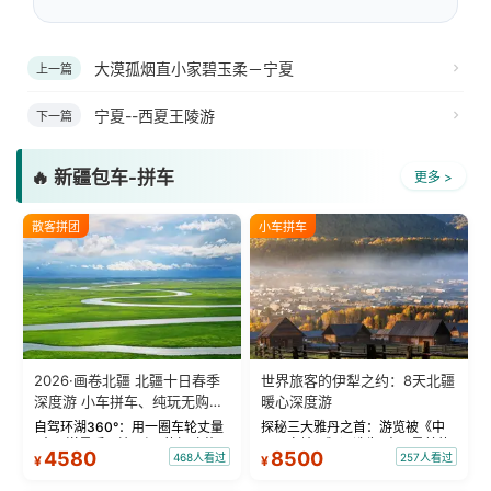
大漠孤烟直小家碧玉柔－宁夏
上一篇
宁夏--西夏王陵游
下一篇
🔥 新疆包车-拼车
更多 >
散客拼团
小车拼车
2026·画卷北疆 北疆十日春季
世界旅客的伊犁之约：8天北疆
深度游 小车拼车、纯玩无购
暖心深度游
物！
自驾环湖360°：用一圈车轮丈量
探秘三大雅丹之首：游览被《中
“大西洋最后一滴眼泪”的极致蔚
国国家地理》评选为“中国最美的
4580
8500
468人看过
257人看过
¥
¥
蓝。 赛湖旅拍：甄选多款风格服
三大雅丹”第一名的克拉玛依魔鬼
饰，9张精修美照，定格赛里木湖
城。 中国第一村：探访仅存的图