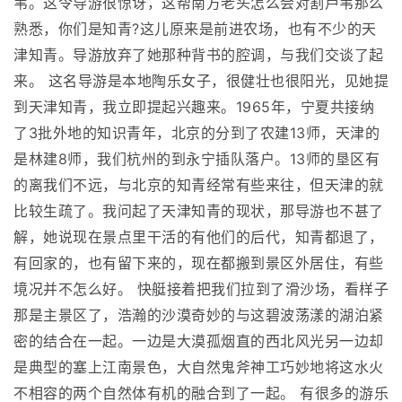
苇。这令导游很惊讶，这帮南方老头怎么会对割芦苇那么
熟悉，你们是知青?这儿原来是前进农场，也有不少的天
津知青。导游放弃了她那种背书的腔调，与我们交谈了起
来。 这名导游是本地陶乐女子，很健壮也很阳光，见她提
到天津知青，我立即提起兴趣来。1965年，宁夏共接纳
了3批外地的知识青年，北京的分到了农建13师，天津的
是林建8师，我们杭州的到永宁插队落户。13师的垦区有
的离我们不远，与北京的知青经常有些来往，但天津的就
比较生疏了。我问起了天津知青的现状，那导游也不甚了
解，她说现在景点里干活的有他们的后代，知青都退了，
有回家的，也有留下来的，现在都搬到景区外居住，有些
境况并不怎么好。 快艇接着把我们拉到了滑沙场，看样子
那是主景区了，浩瀚的沙漠奇妙的与这碧波荡漾的湖泊紧
密的结合在一起。一边是大漠孤烟直的西北风光另一边却
是典型的塞上江南景色，大自然鬼斧神工巧妙地将这水火
不相容的两个自然体有机的融合到了一起。 有很多的游乐