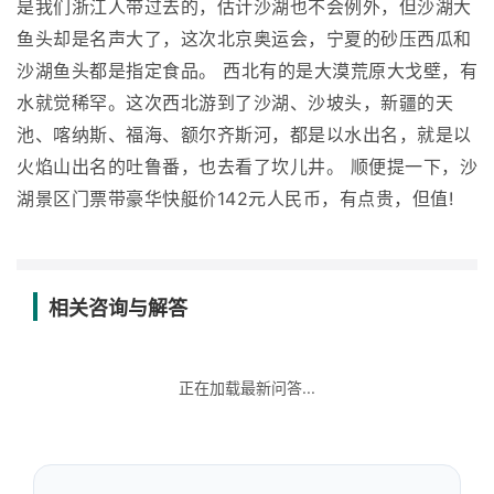
是我们浙江人带过去的，估计沙湖也不会例外，但沙湖大
鱼头却是名声大了，这次北京奥运会，宁夏的砂压西瓜和
沙湖鱼头都是指定食品。 西北有的是大漠荒原大戈壁，有
水就觉稀罕。这次西北游到了沙湖、沙坡头，新疆的天
池、喀纳斯、福海、额尔齐斯河，都是以水出名，就是以
火焰山出名的吐鲁番，也去看了坎儿井。 顺便提一下，沙
湖景区门票带豪华快艇价142元人民币，有点贵，但值!
相关咨询与解答
正在加载最新问答...