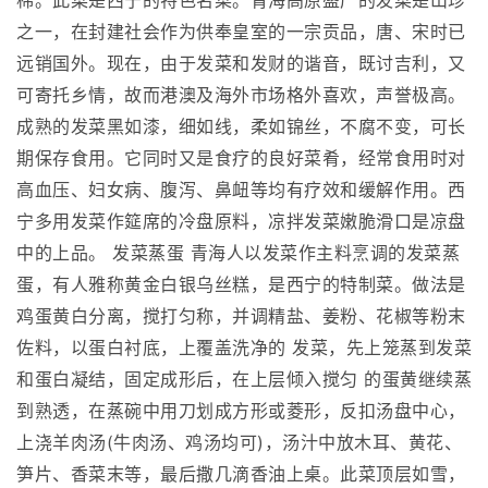
棉。此菜是西宁的特色名菜。青海高原盛产的发菜是山珍
之一，在封建社会作为供奉皇室的一宗贡品，唐、宋时已
远销国外。现在，由于发菜和发财的谐音，既讨吉利，又
可寄托乡情，故而港澳及海外市场格外喜欢，声誉极高。
成熟的发菜黑如漆，细如线，柔如锦丝，不腐不变，可长
期保存食用。它同时又是食疗的良好菜肴，经常食用时对
高血压、妇女病、腹泻、鼻衄等均有疗效和缓解作用。西
宁多用发菜作筵席的冷盘原料，凉拌发菜嫩脆滑口是凉盘
中的上品。 发菜蒸蛋 青海人以发菜作主料烹调的发菜蒸
蛋，有人雅称黄金白银乌丝糕，是西宁的特制菜。做法是
鸡蛋黄白分离，搅打匀称，并调精盐、姜粉、花椒等粉末
佐料，以蛋白衬底，上覆盖洗净的 发菜，先上笼蒸到发菜
和蛋白凝结，固定成形后，在上层倾入搅匀 的蛋黄继续蒸
到熟透，在蒸碗中用刀划成方形或菱形，反扣汤盘中心，
上浇羊肉汤(牛肉汤、鸡汤均可)，汤汁中放木耳、黄花、
笋片、香菜末等，最后撒几滴香油上桌。此菜顶层如雪，