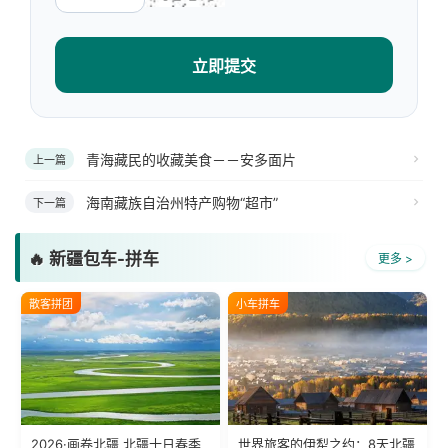
立即提交
青海藏民的收藏美食－－安多面片
上一篇
海南藏族自治州特产购物“超市”
下一篇
🔥 新疆包车-拼车
更多 >
散客拼团
小车拼车
2026·画卷北疆 北疆十日春季
世界旅客的伊犁之约：8天北疆