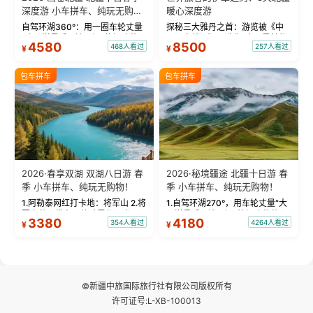
深度游 小车拼车、纯玩无购
暖心深度游
物！
自驾环湖360°：用一圈车轮丈量
探秘三大雅丹之首：游览被《中
“大西洋最后一滴眼泪”的极致蔚
国国家地理》评选为“中国最美的
4580
8500
468人看过
257人看过
¥
¥
蓝。 赛湖旅拍：甄选多款风格服
三大雅丹”第一名的克拉玛依魔鬼
饰，9张精修美照，定格赛里木湖
城。 中国第一村：探访仅存的图
绝美瞬间。 赛湖坦克300跟车视
瓦人最大村落——禾木村，欣赏
包车拼车
包车拼车
频：专业摄影师...
晨雾与小木...
2026·春享双湖 双湖八日游 春
2026·秘境疆途 北疆十日游 春
季 小车拼车、纯玩无购物！
季 小车拼车、纯玩无购物！
1.阿勒泰网红打卡地：将军山 2.将
1.自驾环湖270°，用车轮丈量“大
军山落日缆车，体验雪都风光 3.
西洋最后一滴眼泪”的极致蔚蓝，
3380
4180
354人看过
4264人看过
¥
¥
将军山，夕阳派对，蹦迪party 4.
让雪山、花海与深邃湖水在转弯
自驾赛里木湖360°环湖 5.二进赛
间连成自由的画卷。 2.特别赠送
湖随心游，邂逅湖畔日出浪漫...
那拉提景区3公里内，落地窗三钻
民宿 3.那...
©新疆中旅国际旅行社有限公司版权所有
许可证号:L-XB-100013