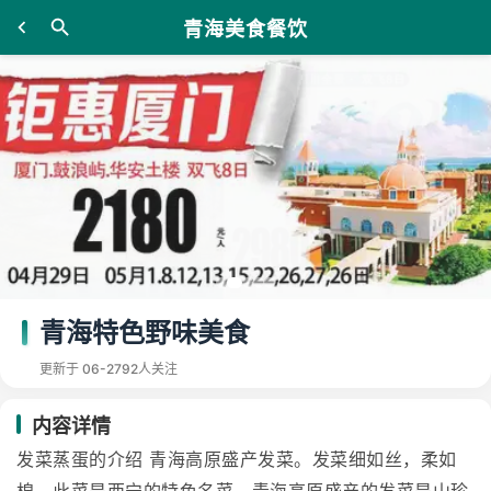
青海美食餐饮
青海特色野味美食
更新于 06-27
92人关注
内容详情
发菜蒸蛋的介绍 青海高原盛产发菜。发菜细如丝，柔如