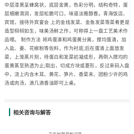
中层漆黑呈蜂窝状，底层金黄，色彩分明，结构奇特，蛋
层细嫩滑润，发层松脆可口，味道淡雅醇香。青海饭店、
宾馆，接待外宾宴会 上的金线发菜、金鱼发菜等菜肴更是
造型栩栩如生，味美汤鲜之作，可称得上一盘工艺美术作
品哩。 制作方法 将鸡蛋清和鸡蛋黄分离，搅均蛋清，加
入盐、姜、花椒粉等佐料，作为衬底;后在蛋清上面放发
菜，上笼蒸片刻，待蛋白和发菜初凝成形，再倒入搅均的
蛋黄蒸至熟透为止;取出，切成方块或菱形，反过来码入盘
中，浇上内含木耳、黄花、笋片、香菜末、团粉少许的鸡
汤或肉汤，滴几滴香油即可上桌。
相关咨询与解答