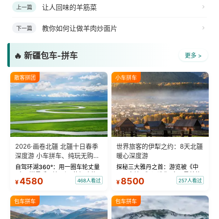
让人回味的羊筋菜
上一篇
教你如何让做羊肉炒面片
下一篇
🔥 新疆包车-拼车
更多 >
散客拼团
小车拼车
2026·画卷北疆 北疆十日春季
世界旅客的伊犁之约：8天北疆
深度游 小车拼车、纯玩无购
暖心深度游
物！
自驾环湖360°：用一圈车轮丈量
探秘三大雅丹之首：游览被《中
“大西洋最后一滴眼泪”的极致蔚
国国家地理》评选为“中国最美的
4580
8500
468人看过
257人看过
¥
¥
蓝。 赛湖旅拍：甄选多款风格服
三大雅丹”第一名的克拉玛依魔鬼
饰，9张精修美照，定格赛里木湖
城。 中国第一村：探访仅存的图
绝美瞬间。 赛湖坦克300跟车视
瓦人最大村落——禾木村，欣赏
包车拼车
包车拼车
频：专业摄影师...
晨雾与小木...