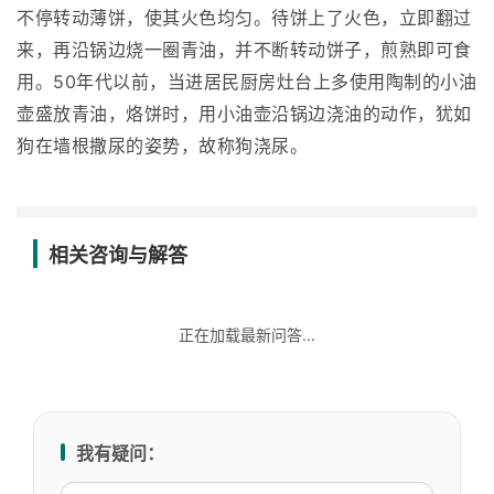
不停转动薄饼，使其火色均匀。待饼上了火色，立即翻过
来，再沿锅边烧一圈青油，并不断转动饼子，煎熟即可食
用。50年代以前，当进居民厨房灶台上多使用陶制的小油
壶盛放青油，烙饼时，用小油壶沿锅边浇油的动作，犹如
狗在墙根撒尿的姿势，故称狗浇尿。
相关咨询与解答
正在加载最新问答...
我有疑问：