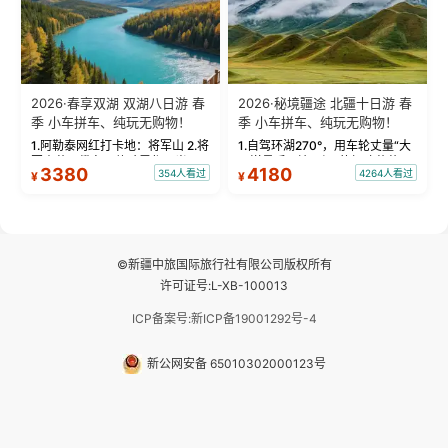
2026·春享双湖 双湖八日游 春
2026·秘境疆途 北疆十日游 春
季 小车拼车、纯玩无购物！
季 小车拼车、纯玩无购物！
1.阿勒泰网红打卡地：将军山 2.将
1.自驾环湖270°，用车轮丈量“大
军山落日缆车，体验雪都风光 3.
西洋最后一滴眼泪”的极致蔚蓝，
3380
4180
354人看过
4264人看过
¥
¥
将军山，夕阳派对，蹦迪party 4.
让雪山、花海与深邃湖水在转弯
自驾赛里木湖360°环湖 5.二进赛
间连成自由的画卷。 2.特别赠送
湖随心游，邂逅湖畔日出浪漫...
那拉提景区3公里内，落地窗三钻
民宿 3.那...
©新疆中旅国际旅行社有限公司版权所有
许可证号:L-XB-100013
ICP备案号:新ICP备19001292号-4
新公网安备 65010302000123号