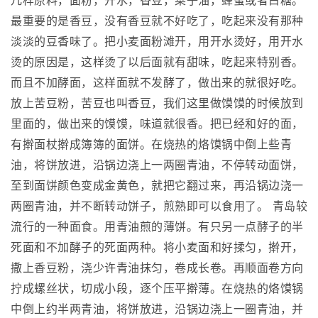
几样原料，面粉，开水，香豆，菜子油，蜂蜜或者白糖。
最重要的是香豆，没有香豆就不好吃了，吃起来没有那种
淡淡的豆香味了。把小麦面粉滩开，用开水烫好，用开水
烫的原因是，这样烫了以后面就有甜味，吃起来特别香。
而且不加酵面，这样面就不发酵了，做出来的就很好吃。
放上苦豆粉，苦豆也叫香豆，我们这里做馍馍的时候放到
里面的，做出来的馍馍，味道就很香。把已经和好的面，
有擀面杖擀成簿簿的面饼。在烧热的烙馍锅中倒上些青
油，将饼放进，沿锅边浇上一两圈青油，不停转动面饼，
至到面饼颜色变成金黄色，就把它翻过来，再沿锅边浇一
两圈青油，并不断转动饼子，煎熟即可以食用了。 青岛较
流行的一种面食。用青油煎的薄饼。有只另一点酵子的半
死面和不加酵子的死面两种。将小麦面和好揉匀，擀开，
撒上香豆粉，浇少许青油抹匀，卷成长卷。再顺面卷方向
拧成螺丝状，切成小段，逐个压平擀薄。在烧热的烙馍锅
中倒上约半两青油，将饼放进，沿锅边浇上一圈青油，并