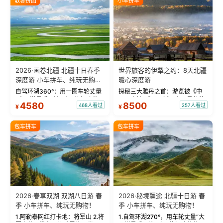
散客拼团
小车拼车
2026·画卷北疆 北疆十日春季
世界旅客的伊犁之约：8天北疆
深度游 小车拼车、纯玩无购
暖心深度游
物！
自驾环湖360°：用一圈车轮丈量
探秘三大雅丹之首：游览被《中
“大西洋最后一滴眼泪”的极致蔚
国国家地理》评选为“中国最美的
4580
8500
468人看过
257人看过
¥
¥
蓝。 赛湖旅拍：甄选多款风格服
三大雅丹”第一名的克拉玛依魔鬼
饰，9张精修美照，定格赛里木湖
城。 中国第一村：探访仅存的图
绝美瞬间。 赛湖坦克300跟车视
瓦人最大村落——禾木村，欣赏
包车拼车
包车拼车
频：专业摄影师...
晨雾与小木...
2026·春享双湖 双湖八日游 春
2026·秘境疆途 北疆十日游 春
季 小车拼车、纯玩无购物！
季 小车拼车、纯玩无购物！
1.阿勒泰网红打卡地：将军山 2.将
1.自驾环湖270°，用车轮丈量“大