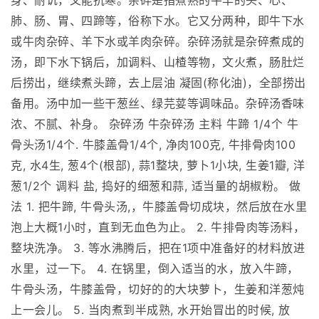
身、耐讥，又能抗寒。杂碎是指煮熟的牛羊的头、心、
肺、肠、胃、四蹄等，俗称下水。它又分两种，即牛下水
或牛肉杂碎、羊下水或羊肉杂碎。杂碎汤就是杂碎煮成的
汤，即下水下锅后，加调料、山楂等物，文火煮，肠肚烂
后捞出，继续煮头蹄，去上层油 凝固(称化油)，全部捞出
备用。汤中加一些干葱丝、绿芫荽等调味品。杂碎汤香味
浓、不腻、补身。 杂碎汤 牛杂碎汤 主料 牛蹄 1/4个 牛
骨头汤1/4个. 牛膝盖骨1/4个, 净肉100克, 牛排骨肉100
克, 水4生, 葱4个(根部), 蒜1整块, 萝卜1小块, 生姜1瓣, 洋
葱1/2个 调料 盐, 捣好的细葱和蒜, 适当量的胡椒粉。 做
法 1. 把牛蹄, 牛骨头汤,，牛膝盖骨切成块，然后放在水里
泡上大概1小时，直到无血色为止。 2. 牛排骨肉等汤料，
整块洗净。 3. 等水沸腾后，把在1项中准备好的材料放进
水里，过一下。 4. 在锅里，倒入适当的水，放入牛蹄，
牛骨头汤，牛膝盖骨，切好的的大块萝卜，生姜和洋葱炖
上一会儿。 5. 当肉煮到半成熟, 水开始冒出的时候, 放