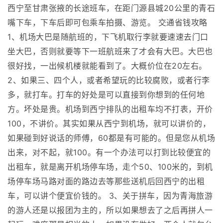
西宁至甘肃张掖的长途班车，在距门源县城20公里的青石
嘴下车，下车后即可包乘车拍摄、游览。 交通省钱攻略
1、机场大巴是随航班的，下飞机取行李就要速速去门口
坐大巴，否则就要等下一班航班来了才会有大巴。大巴也
很好找，一出候机楼就能看到了。大概价位在20左右。
2、如果三、四个人，或者希望玩的比较腐败，或者行李
多，就打车。打车的好处是可以直接到你想到的任何地
方。坏处是贵。机场到西宁排队的出租车均不打表，开价
100，不讲价。其实如果从西宁到机场，就可以讲价的，
如果碰到好说话的师傅，60都是有可能的。但是您从机场
出来，对不起，就100。有一个办法可以打到比较便宜的
出租车，就是离开机场停车场，走个50、100米的，到机
场停车场马路对面的路边去等那些送机后回西宁的出租
车，可以讲个便宜价钱的。 3、关于拼车，因为青海旅游
的游人还是以报团为主的，所以如果想去了之后再拼人一