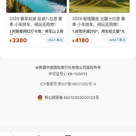
2026·春享双湖 双湖八日游 春
2026·秘境疆途 北疆十日游 春
季 小车拼车、纯玩无购物！
季 小车拼车、纯玩无购物！
1.阿勒泰网红打卡地：将军山 2.将
1.自驾环湖270°，用车轮丈量“大
军山落日缆车，体验雪都风光 3.
西洋最后一滴眼泪”的极致蔚蓝，
3380
4180
354人看过
4264人看过
¥
¥
将军山，夕阳派对，蹦迪party 4.
让雪山、花海与深邃湖水在转弯
自驾赛里木湖360°环湖 5.二进赛
间连成自由的画卷。 2.特别赠送
湖随心游，邂逅湖畔日出浪漫...
那拉提景区3公里内，落地窗三钻
民宿 3.那...
©新疆中旅国际旅行社有限公司版权所有
许可证号:L-XB-100013
ICP备案号:新ICP备19001292号-4
新公网安备 65010302000123号