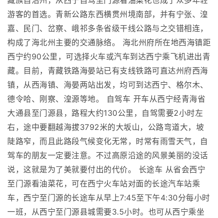
藏族自治州，从西宁自驾至门源看油菜花也成了众多年轻
游客的首选。青新公路东西横贯州境南部，并有宁张、湟
嘉、民门、岔察、峨祁多条省级干线公路与之交错相连，
构成了海北州主要的交通脉络。 海北州府所在地西海镇距
西宁约90公里，可选择火车或汽车到达西宁乘飞机进出青
藏。目前，青藏铁路海晏站已有支线铁路可直达州府西海
镇，从西海镇、海晏两站出发，均可到达西宁、格尔木、
德令哈、刚察、湟源等地。 自驾车 开车从西宁经青海省
大通县至门源县，路程大约130公里，自驾需要2小时左
右，途中要翻越海拔3792米的大坂山，公路弯道大，坡
陡路窄，而且此路段气候变化无常，时常有雨雪天气，自
驾车的朋友一定要注意。不过高原沿途的风景美丽的没话
说，这就是为了美就要付出的代价。 长途车 从省会西宁
至门源看油菜花，可在西宁火车站对面的长途汽车站乘
车，西宁至门源的长途车从早上7:45至下午4:30分每小时
一班，从西宁至门源县城需要3.5小时。也可从西宁乘坐