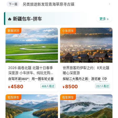
另类旅途新发现青海草原寻古镇
下一篇
🔥 新疆包车-拼车
更多 >
散客拼团
小车拼车
2026·画卷北疆 北疆十日春季
世界旅客的伊犁之约：8天北疆
深度游 小车拼车、纯玩无购
暖心深度游
物！
自驾环湖360°：用一圈车轮丈量
探秘三大雅丹之首：游览被《中
“大西洋最后一滴眼泪”的极致蔚
国国家地理》评选为“中国最美的
4580
8500
468人看过
257人看过
¥
¥
蓝。 赛湖旅拍：甄选多款风格服
三大雅丹”第一名的克拉玛依魔鬼
饰，9张精修美照，定格赛里木湖
城。 中国第一村：探访仅存的图
绝美瞬间。 赛湖坦克300跟车视
瓦人最大村落——禾木村，欣赏
包车拼车
包车拼车
频：专业摄影师...
晨雾与小木...