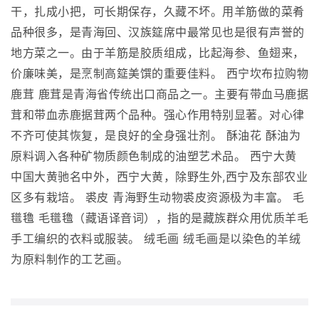
干，扎成小把，可长期保存，久藏不坏。用羊筋做的菜肴
品种很多，是青海回、汉族筵席中最常见也是很有声誉的
地方菜之一。由于羊筋是胶质组成，比起海参、鱼翅来，
价廉味美，是烹制高筵美馔的重要佳料。 西宁坎布拉购物
鹿茸 鹿茸是青海省传统出口商品之一。主要有带血马鹿据
茸和带血赤鹿据茸两个品种。强心作用特别显著。对心律
不齐可使其恢复，是良好的全身强壮剂。 酥油花 酥油为
原料调入各种矿物质颜色制成的油塑艺术品。 西宁大黄
中国大黄驰名中外，西宁大黄，除野生外,西宁及东部农业
区多有栽培。 裘皮 青海野生动物裘皮资源极为丰富。 毛
氆氇 毛氆氇（藏语译音词），指的是藏族群众用优质羊毛
手工编织的衣料或服装。 绒毛画 绒毛画是以染色的羊绒
为原料制作的工艺画。