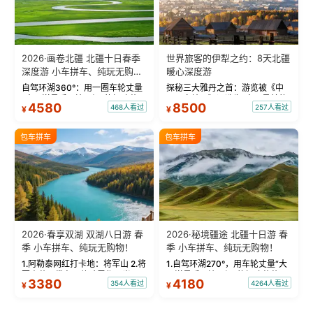
2026·画卷北疆 北疆十日春季
世界旅客的伊犁之约：8天北疆
深度游 小车拼车、纯玩无购
暖心深度游
物！
自驾环湖360°：用一圈车轮丈量
探秘三大雅丹之首：游览被《中
“大西洋最后一滴眼泪”的极致蔚
国国家地理》评选为“中国最美的
4580
8500
468人看过
257人看过
¥
¥
蓝。 赛湖旅拍：甄选多款风格服
三大雅丹”第一名的克拉玛依魔鬼
饰，9张精修美照，定格赛里木湖
城。 中国第一村：探访仅存的图
绝美瞬间。 赛湖坦克300跟车视
瓦人最大村落——禾木村，欣赏
包车拼车
包车拼车
频：专业摄影师...
晨雾与小木...
2026·春享双湖 双湖八日游 春
2026·秘境疆途 北疆十日游 春
季 小车拼车、纯玩无购物！
季 小车拼车、纯玩无购物！
1.阿勒泰网红打卡地：将军山 2.将
1.自驾环湖270°，用车轮丈量“大
军山落日缆车，体验雪都风光 3.
西洋最后一滴眼泪”的极致蔚蓝，
3380
4180
354人看过
4264人看过
¥
¥
将军山，夕阳派对，蹦迪party 4.
让雪山、花海与深邃湖水在转弯
自驾赛里木湖360°环湖 5.二进赛
间连成自由的画卷。 2.特别赠送
湖随心游，邂逅湖畔日出浪漫...
那拉提景区3公里内，落地窗三钻