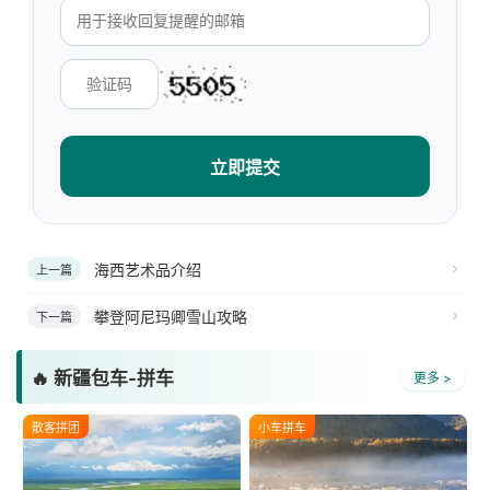
立即提交
海西艺术品介绍
上一篇
攀登阿尼玛卿雪山攻略
下一篇
🔥 新疆包车-拼车
更多 >
散客拼团
小车拼车