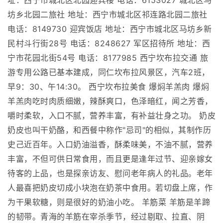
址：西宁市城北区北园迎宾楼 电话：6153027 城北区马
坊乡北园二旅社 地址：西宁市城北区祁连路北园二旅社
电话：8149730 迎宾饭店 地址：西宁市城北区马坊乡新
民村斗行街28号 电话：8248627 军区招待所 地址：西
宁市花园北街54号 电话：8177985 西宁坎布拉交通 旅
游专用公路已基本建成，同仁坎布拉风景区，汽车2班，
早9：30、午14:30。 西宁坎布拉美食 爆焖羊羔肉 爆焖
羊羔肉吃时肉质细嫩，辣酥爽口，色泽暗红，闻之芳香，
嚼时柔软，入口不腻，营养丰富，有补益壮身之功。 奶皮
奶皮也叫干奶酪，和西餐中称作"忌司"的相似，其制作历
史己近百年。入口奶油溢香，酥柔味美，不油不腻，营养
丰富，不但可供日常食用，而且更是逢年过节、迎亲嫁女
待客的上品，也是探亲访友、慰问老年病人的礼品。老年
人最喜把奶皮切成小块泡在奶茶中食用。若切盘上席，作
为干果软糖，则是很好的奶油小吃。 羊筋菜 羊筋是羊蹄
的韧带。青海的羊筋在宰杀季节，经过剔取、拉直、阴