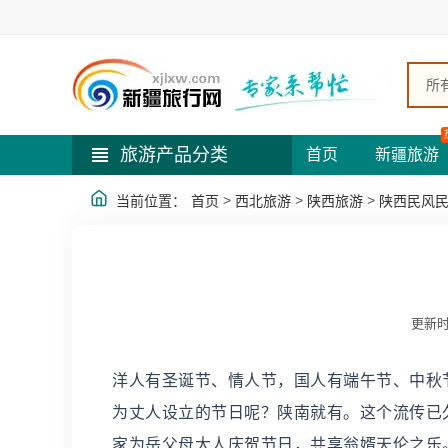
所
旅游产品分类
首页
新疆旅游
>
>
>
当前位置：
首页
西北旅游
陕西旅游
陕西民风
更新时
洋人有圣诞节、情人节，国人有端午节、中秋
为丈人设立的节日呢？陕南就有。这个流传已
家为岳父母大人庆贺节日，共享翁婿天伦之乐