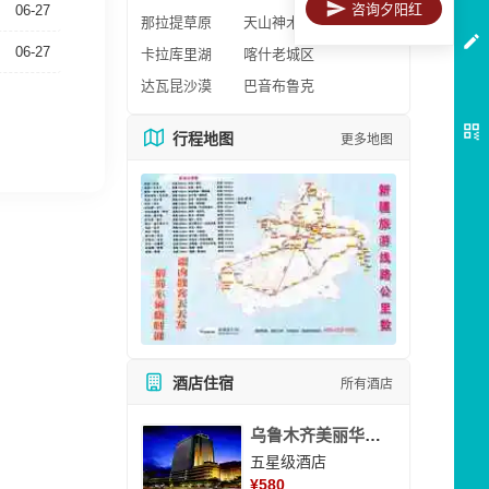
咨询夕阳红
06-27
那拉提草原
天山神木园
06-27
卡拉库里湖
喀什老城区
达瓦昆沙漠
巴音布鲁克
行程地图
更多地图
酒店住宿
所有酒店
乌鲁木齐美丽华大酒
五星级酒店
¥
580