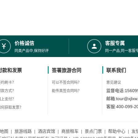
价格诚信
客服专属
同类产品中,保持好评
同一产品,同一客服
付款和发票
签署旅游合同
联系我们
签约刷卡？
可以不签合同吗？
意见建议
监督电话:156099
付款方式？
能传真签合同吗？
邮箱:tour@xjlxw
网上支付？
客服:400-099-2
如何获取发票？
地图
|
旅游线路
|
酒店宾馆
|
商旅租车
|
景点门票
|
帮助中心
|
友