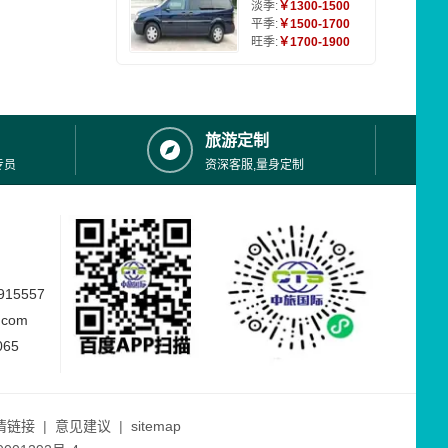
淡季:
￥1300-1500
平季:
￥1500-1700
旺季:
￥1700-1900
旅游定制
专员
资深客服,量身定制
15557
.com
065
情链接
|
意见建议
|
sitemap