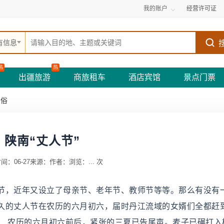
我的账户
经营许可证
有信息
热
热
出疆旅游
商旅租车
酒店宾馆
景点门票
民俗
陕南“丈人节”
间：06-27
来源：
作者：
浏览：
...
次
节，近年又设立了母亲节、老年节、教师节等等。那么有没有
久的丈人节在农历的六月初六，届时丹江流域的女婿们全都赶
。 农历的六月初六前后，紧张的三夏已告尾声。麦子已碾打入