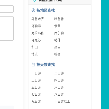
按地区查找
乌鲁木齐
吐鲁番
阿勒泰
伊犁
克拉玛依
库尔勒
阿克苏
喀什
和田
昌吉
博乐
哈密
按天数查找
一日游
二日游
三日游
四日游
五日游
六日游
七日游
八日游
九日游
十日游以上