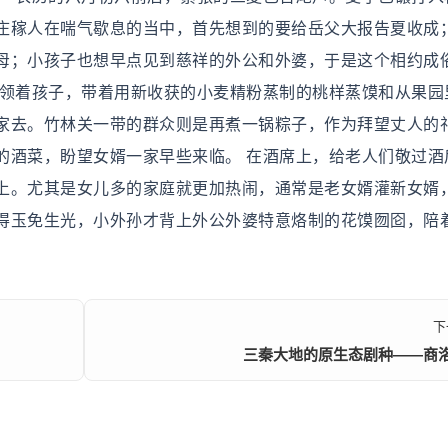
庄稼人在喘气歇息的当中，首先想到的要给岳父大报告夏收成
母；小孩子也想早点见到慈祥的外公和外婆，于是这个相约成
们领着孩子，带着用新收获的小麦精粉蒸制的桃样蒸馍和从果园
家去。竹林关一带的群众则是再煮一锅粽子，作为拜望丈人的
的酒菜，盼望女婿一家早些来临。 在酒席上，给老人们敬过酒
上。尤其是女儿多的家庭就更加热闹，通常是老女婿灌新女婿
得玉免生光，小外孙才背上外公外婆特意烙制的花馍囫囵，陪
下
三秦大地的原生态剧种——商