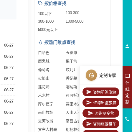
按价格查找
100-300
100以下
300-1000
1000-5000
5000元以上
按热门景点查找
06-27
白哈巴
五彩滩
06-27
魔鬼城
果子沟
06-27
葡萄沟
坎儿井
定制专家
火焰山
香妃墓
06-27
在
莲花湖
喀纳斯
线
06-27
咨询新疆旅游
定
禾木村
可可托海
06-27
制
咨询出疆旅游
库尔德宁
赛里木湖
06-27
南山牧场
天山天池
咨询夏令营
交河故城
高昌古城
06-27
咨询旅游租车
罗布人村寨
胡杨林公园