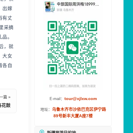
；出嫁
俗有丈
里采摘
礼品。
后，就
，大女
着各自
一篇 »
tour@xjlxw.com
E-mail：
洛花鼓
乌鲁木齐市沙依巴克区伊宁路
地址：
89号新丰大厦A座7楼
新疆旅游目的地