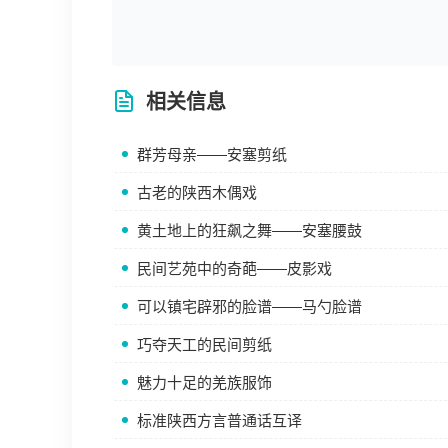
相关信息
群芳母亲——安塞剪纸
古老的陕西木偶戏
黄土地上的狂飙之舞——安塞腰鼓
民间艺苑中的奇葩——皮影戏
可以镇宅辟邪的脸谱——马勺脸谱
巧夺天工的民间剪纸
魅力十足的羌族服饰
标准陕西方言普通话互译