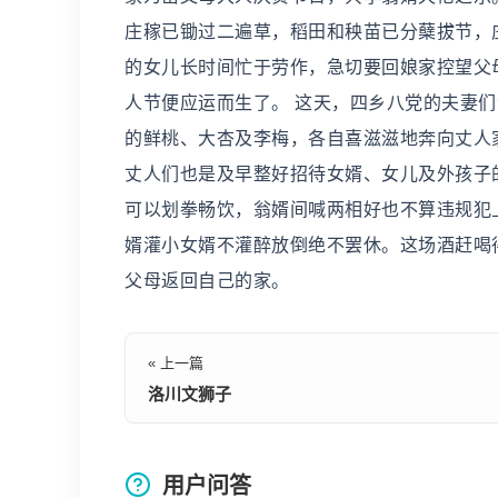
庄稼已锄过二遍草，稻田和秧苗已分蘖拔节，
的女儿长时间忙于劳作，急切要回娘家控望父
人节便应运而生了。 这天，四乡八党的夫妻
的鲜桃、大杏及李梅，各自喜滋滋地奔向丈人
丈人们也是及早整好招待女婿、女儿及外孩子
可以划拳畅饮，翁婿间喊两相好也不算违规犯
婿灌小女婿不灌醉放倒绝不罢休。这场酒赶喝
父母返回自己的家。
« 上一篇
洛川文狮子
用户问答