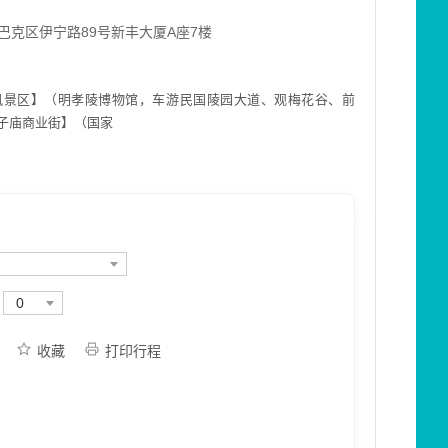
巴克区伊宁路89号新丰大厦A座7楼
风景区】（明孝陵博物馆，车游民国陵园大道、观梅花谷、前
子庙商业街】（国家
0
收藏
打印行程