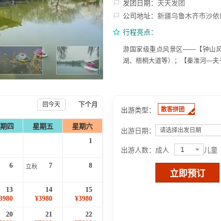
发团日期：
天天发团
公司地址：
新疆乌鲁木齐市沙依
行程亮点：
游国家级重点风景区——【钟山
湖、梧桐大道等）；【秦淮河—夫
下个月
回今天
出游类型：
散客拼团
期四
星期五
星期六
出游日期：
请选择出发日期
1
1
出游人数：
成人
儿童
6
7
8
立秋
立即预订
13
14
15
3980
¥3980
¥3980
20
21
22