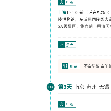
行程
上海
10：00前（浦东机场
陵博物馆，车游民国陵园大
5A级景区，集六朝与明清
景点
不含早餐 含午
用餐
第3天
南京
苏州
无锡
D3
行程