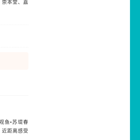
、崇本堂、嘉
观鱼•苏堤春
，近距离感受