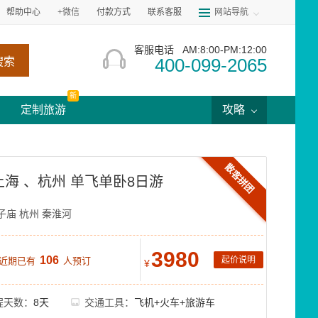
帮助中心
+微信
付款方式
联系客服
网站导航
客服电话
AM:8:00-PM:12:00
400-099-2065
搜索
新
定制旅游
攻略
散客拼团
海 、杭州 单飞单卧8日游
子庙
杭州
秦淮河
3980
106
起价说明
 近期已有
人预订
¥
程天数：
8天
交通工具：
飞机+火车+旅游车