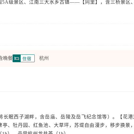
国5A级景区、江南三大水乡古镇——【同里】，含三桥景区
 含晚餐
杭州
住宿
将长眠西子湖畔，含岳庙、岳陵及岳飞纪念馆等）。【花港
碑亭、牡丹园、红鱼池、大草坪，苏堤自由漫步，移步换景
1h）、品尝杭州龙井茶（1h），