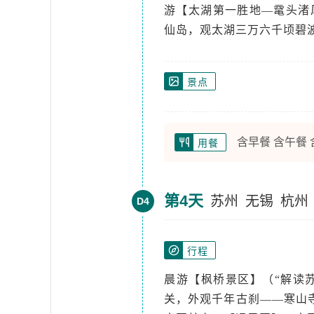
游【太湖第一胜地—鼋头渚
仙岛，观太湖三万六千顷碧波
景点
含早餐 含午餐
用餐
第4天
苏州
无锡
杭州
D4
行程
晨游【枫桥景区】（“解读
关，外观千年古刹——寒山