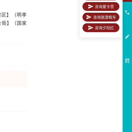
咨询夏令营
景区】（明孝
咨询旅游租车
业街】（国家
咨询夕阳红