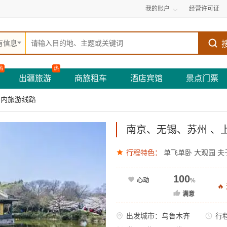
我的账户
经营许可证
有信息
热
热
出疆旅游
商旅租车
酒店宾馆
景点门票
国内旅游线路
南京、无锡、苏州 、上
行程特色：
单飞单卧
大观园
夫
100
心动
%

满意
出发城市：
乌鲁木齐
行