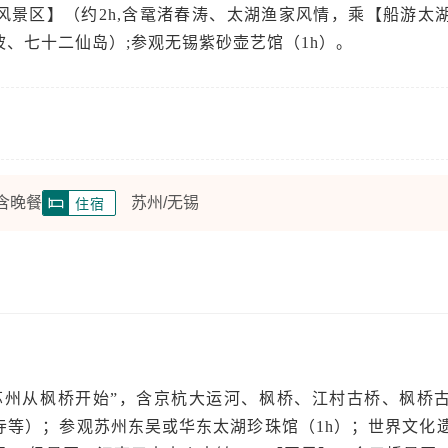
风景区】（约2h,含鼋渚春涛、太湖渔家风情，乘【船游太
、七十二仙岛）;参观无锡紫砂壶艺馆（1h）。
 含晚餐
苏州/无锡
住宿
苏州从枫桥开始”，含京杭大运河、枫桥、江村古桥、枫桥
寺等）；参观苏州东吴或华东太湖珍珠馆（1h）；世界文化