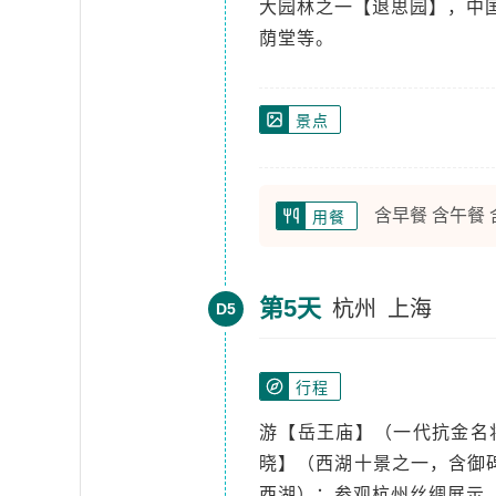
大园林之一【退思园】，中
荫堂等。
景点
含早餐 含午餐
用餐
第5天
杭州
上海
D5
行程
游【岳王庙】（一代抗金名
晓】（西湖十景之一，含御
西湖）；参观杭州丝绸展示（