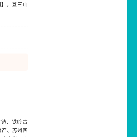
湖】，登三山
古镇、铁岭古
遗产、苏州四