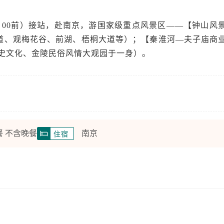
9：00前）接站，赴南京，游国家级重点风景区——【钟山风
道、观梅花谷、前湖、梧桐大道等）；【秦淮河—夫子庙商
历史文化、金陵民俗风情大观园于一身）。
餐 不含晚餐
南京
住宿