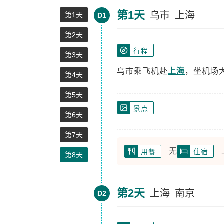
第1天
乌市
上海
第1天
D1
第2天
行程
第3天
乌市乘飞机赴
上海
，坐机场
第4天
第5天
景点
第6天
第7天
无
用餐
住宿
第8天
第2天
上海
南京
D2