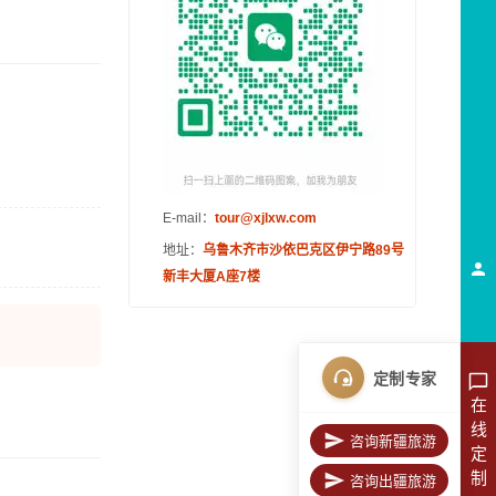
E-mail：
tour@xjlxw.com
地址：
乌鲁木齐市沙依巴克区伊宁路89号
新丰大厦A座7楼
定制专家
在
线
咨询新疆旅游
定
制
咨询出疆旅游