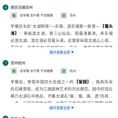
处、老正兴、功德林、丰泽园等等。做个地地道道的吃货
可自行乘船畅游玄武湖，全面欣赏玄武湖的美景，赏过美
吧！
南京
无锡
苏州
6
景。游览“十里珠帘”—
【夫子庙景区】
：南京最繁华的
餐
宿
含早餐 含午餐 不含晚餐
|
苏州
地方之一，夫子庙是秦淮河畔的标志性建筑、秦淮风光的
早餐后车赴“太湖明珠”—无锡，游无锡第一胜景—
【鼋头
精华、南京民俗、小吃集中地，最具老南京风味的地方。
渚】
：乘船游太湖，登三山仙岛、观鼋渚春涛。来无锡
★推荐美食：
【夫子庙美食】
：莲湖糕团店的桂花夹心
必游太湖，游太湖必至鼋头渚。这里是纵观太湖山上组合
小元宵、五色小糕，回味鸭血粉丝汤和汤包
最佳处。后乘车赴“园林城市”—苏州， 参观由著名建筑
展开查看全部
▼
大师贝聿明把现代化馆舍建筑、古建筑与创新山水园林三
位熔为一体的综合性博物馆——
【苏州博物馆】
（周一
苏州
杭州
7
闭馆）。前往苏州城“第一寻吃处”—
【太监弄、碧凤
餐
宿
含早餐 含午餐 不含晚餐
|
杭州
坊】
品尝小吃。太监弄位于观前街中段南端，10余家苏
早餐后，参观中国四大名园之一的
【留园】
，独具风采
州最有名的菜馆、酒楼鳞次栉比；太监弄过一个路口就到
的石峰景观，成为江南园林艺术的杰出典范。园中的冠云
了碧凤坊，这条300来米长的街坊不仅聚集了苏帮本土的
峰乃太湖石中绝品，齐集太湖石“瘦、皱、漏、透”四奇于
精锐、各地各国的美味也聚集于此，花不多的钱，却能享
一身，与园内的楠木殿、大理石天然画“雨过天晴图”并称
受世界的美味，是碧凤坊最大的饮食特色了。
展开查看全部
▼
为留园三绝。乘车赴“人间天堂”—杭州，游览电影《非诚
推荐美食：
【苏州苏帮名菜】
：清炒三虾，鲃肺汤、大
勿扰》拍摄地--
【西溪湿地】
（二期福堤公共开放区，