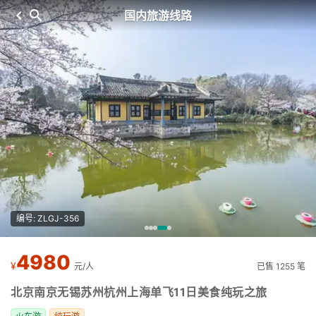
国内旅游线路
编号: ZLGJ-356
4980
¥
元/人
已售 1255 笔
北京南京无锡苏州杭州上海单飞11日美食纯玩之旅