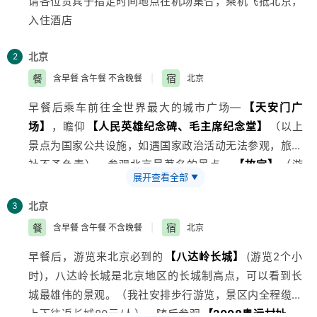
请各位贵宾于指定时间地点在机场集合，乘机飞抵
北京
，
入住酒店
北京
2
餐
宿
含早餐 含午餐 不含晚餐
|
北京
早餐后乘车前往全世界最大的城市广场—
【天安门广
场】
，瞻仰
【人民英雄纪念碑、毛主席纪念堂】
（以上
景点为国家公共设施，如遇国家政治活动无法参观，
旅行
社
不予负责）。参观
北京
最著名的景点—
【故宫】
（游
展开查看全部
▼
览2个小时以上），故宫旧称紫禁城，是明清两代24代帝
王执政并居住的皇宫，也是中国现存最大最完整的古建筑
北京
3
群。北京什刹海风景酒吧一条街，游览参观
【国子
餐
宿
含早餐 含午餐 不含晚餐
|
北京
监】
。国子监是中国古代隋朝以后的中央官学，为中国
早餐后，游览来
北京
必到的
【八达岭长城】
(游览2个小
古代教育体系中的最高学府。之后前往百年历史赫赫有名
时)，八达岭长城是北京地区的长城制高点，可以看到长
的
【王府井大街、东华门风味小吃一条街】
城最雄伟的景观。（我社安排步行游览，景区内全程缆车
★推荐美食：
【东华门风味小吃一条街】
有老北京的爆
上下往返长城80元/人）。随后参观
【2008奥运村址---