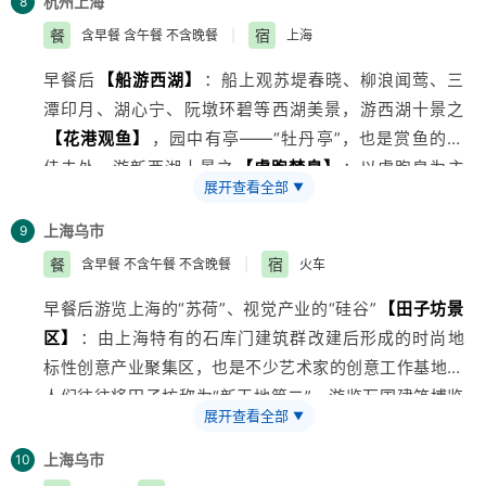
闸蟹
杭州
上海
【太监弄、碧凤坊美食小吃】
：松鼠鳜鱼、五芳斋
8
电瓶车自行购买）：目前我国首个集城市湿地、农耕湿
小吃、蜜汁豆腐干、松子糖。
餐
宿
含早餐 含午餐 不含晚餐
|
上海
地、文化湿地于一体的国家湿地公园；有“秋芦飞雪、高
早餐后
【船游西湖】
：船上观苏堤春晓、柳浪闻莺、三
庄宸迹、烟水渔庄、河渚听曲、深潭会舟、曲水寻梅、柿
潭印月、湖心宁、阮墩环碧等西湖美景，游西湖十景之
林秋色”等七景。西溪湿地蕴涵了“梵、隐、俗、闲、野”
【花港观鱼】
，园中有亭——“牡丹亭”，也是赏鱼的最
等五大主题文化要素，感受西溪独有的文化精髓。前往杭
佳去处。游新西湖十景之
【虎跑梦泉】
：以虎跑泉为主
州明清古街—
【河坊街、高银街】
品尝小吃。河坊街是
展开查看全部
▼
景，配以原寺庙建筑群落及庭院、雕塑和李叔同纪念馆等
目前最能够体现杭州历史文化风貌的街道之一，这里特色
文化设施，为西湖一处融自然景观和人文景观于一体，具
小吃、 古玩字画、商铺云集。高银街毗邻河坊街，这里
上海
乌市
9
有鲜明林泉特色的湖山胜景。“一泉二寺三和尚”构成了虎
有亲民草根的特色小店，也有上得了台面的经典老店。
餐
宿
含早餐 不含午餐 不含晚餐
|
火车
跑景观的历史渊源。赴“生活着的古镇”—
【西塘】
，景
★推荐美食：
【杭州杭帮菜】
：东坡肉、龙井虾仁、叫
早餐后游览
上海
的“苏荷”、视觉产业的“硅谷”
【田子坊景
区内自由活动，西塘的长廊、古弄、石桥和古宅是最值得
花童子鸡、西湖莼菜汤、西湖醋鱼等
【河坊街、高银街
区】
：由上海特有的石库门建筑群改建后形成的时尚地
品味的地方，小小的古镇被小河一分为二，眼到之处，皆
美食小吃】
：知味小笼、葱包烩、猫耳朵、虾爆鳝面、
标性创意产业聚集区，也是不少艺术家的创意工作基地，
可成景。西街是西塘最热闹的，街道两旁餐馆、特产店一
片儿川面。
人们往往将田子坊称为“新天地第二”。游览万国建筑博览
家挨着一家。品美食，赏美景全由您自己做主。后乘车赴
展开查看全部
▼
群、旧上海繁荣的象征---外滩，，前往
【城隍庙老街】
“国际大都市”—
上海
。车游新上海的代表、上海CBD
自行品尝上海特色小吃，各种上海风味小吃，称得上是
——
上海
乌市
【浦东新区·陆家嘴】
（外观新上海十大建筑——金
10
“小吃的王国”，除了本土特色的小吃，在城隍庙这一带还