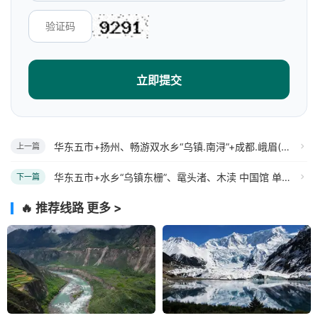
立即提交
华东五市+扬州、畅游双水乡“乌镇.南浔”+成都.峨眉(全景).乐山双飞10日游
上一篇
华东五市+水乡“乌镇东栅”、鼋头渚、木渎 中国馆 单飞单卧8日游
下一篇
🔥 推荐线路
更多 >