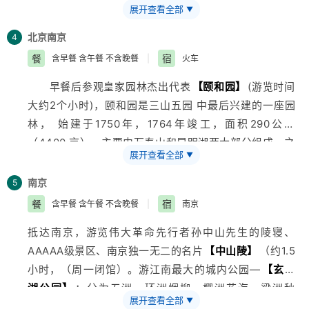
肚、炒肝、炸酱面、豆汁焦圈、卤煮火烧、炸灌肠、驴打
展开查看全部
▼
奥林匹克公园】
，近距离外观鸟巢、水立方。观看
【老
滚、炸年糕、冰糖葫芦、麻酱面、炒疙瘩等等。
北京天桥杂技】
之
【城市魔方—盛世华夏国际演绎大世
北京
南京
4
界】
餐
宿
含早餐 含午餐 不含晚餐
|
火车
早餐后参观皇家园林杰出代表
【颐和园】
(游览时间
大约2个小时)，颐和园是三山五园 中最后兴建的一座园
林， 始建于1750年，1764年竣工，面积290公顷
（4400 亩），主要由万寿山和昆明湖两大部分组成。之
展开查看全部
▼
后前往
【
北京
前门大栅栏】
，这里一直是老北京的商贾
繁华之地,许多著名的老字号就发源于此,比如全聚德烤鸭
南京
5
店,瑞蚨祥绸布店,同仁堂药铺,六必居酱菜园等,直到今天
餐
宿
含早餐 含午餐 不含晚餐
|
南京
仍然长盛衰.这里浓缩了北京的文化,风貌,也见证了老北京
抵达南京，游览伟大革命先行者孙中山先生的陵寝、
在各个历史时期所发生的深刻变化，抵达后可自费品尝老
AAAAA级景区、南京独一无二的名片
【中山陵】
（约1.5
北京特色美食。晚乘火车赴南京
小时，（周一闭馆）。游江南最大的城内公园—
【玄武
★推荐美食：
【前门大栅栏】
：全聚德、天兴居、便宜
湖公园】
：分为五洲，环洲烟柳、樱洲花海、梁洲秋
坊、爆肚冯、月盛斋、瑞宾楼、陈记卤煮、正阳楼、都一
展开查看全部
▼
菊、菱洲山岚、翠洲云树，洲洲堤桥想通，浑然一体。也