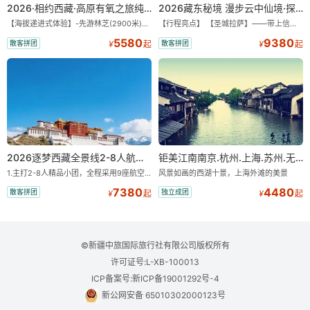
2026·相约西藏·高原有氧之旅纯玩9/11日游
2026藏东秘境 漫步云中仙境·探秘世外桃源·纯玩11/13日
【海拔递进式体验】-先游林芝(2900米)再访拉萨(3650米)，亲测 99%游客零高反 。 【贴心保障】-全程配备便携式制氧机，高反根本不是事儿 ！ 【无人机航拍】-雪山/圣湖/峡谷/古寺民俗深度串联，「随车航拍」大片呈现 。 【特色美食】-石锅鸡热腾腾的烟火气，当地特色烤羊宴，欢快的篝火歌舞 。 【沉浸式体验】-赠送藏装旅拍，夜游布达拉宫，让旅程成为有温度的记忆 。 【绝美风光】-醉美318穿越云端，林芝秘境藏地江南，羊卓雍措上帝打翻的调色盘 。
【行程亮点】 【圣城拉萨】——带上信心与信仰去西藏，行吟拉萨，感受这座城与生俱来的与众不同！ 【布达拉宫】——集宫殿城堡寺院于一体的宏伟建筑，是西藏最完整的古代宫堡建筑群！ 【巴松措】——西藏首个自然风景类国家5A级旅游风景区 【鲁朗小镇】——藏语龙王谷，神仙居住的地方 【米堆冰川】——中国三大海洋冰川之一 【然乌湖】——静谧然乌，它的静和蓝远近闻名！ 【莲花秘境墨脱】——隐藏的莲花、云里雾里，雪山之下，被称为“中国最后一个世外桃源”。 【雅鲁藏布大峡谷】——世界最深最长的河流峡谷，地球上“最后的秘境”，“最美的伤痕”！ 【索松村】——索松村位于西藏林芝地区，是一个被誉为“藏地最美村庄”的地方！ 【南迦巴瓦峰】——南迦巴瓦峰用“长矛直刺苍穹”形容它，尤其它的日落金山，气吞山河 【特别赠送】——藏装写真、哈达礼遇、缓解高反 便携式氧气1瓶/人
5580
9380
散客拼团
散客拼团
¥
起
¥
起
2026逐梦西藏全景线2-8人航空座椅小团
钜美江南南京.杭州.上海.苏州.无锡+双水乡“乌镇.西塘”双飞8日游【一价全含零自费】
1.主打2-8人精品小团，全程采用9座航空座椅车型（360度环抱式座舱），提供VIP级别的舒适出行体验 。供氧保障： 2.全程入住舒适型含氧酒店（低海拔的索松村和林芝除外），并贴心赠送3L氧气和大衣，极大缓解游客的高原反应焦虑 。 3.不走回头路：路线经过精心策划，全程不走回头路，主打深度边境游，随走随停 。 深度纯玩：主打“深度纯玩·精华景点”，把时间全部留给心中的震撼与眼中的美景 。 最长国道：打卡中国最长国道219，畅游珠峰东坡 。
风景如画的西湖十景，上海外滩的美景
7380
4480
散客拼团
独立成团
¥
起
¥
起
©新疆中旅国际旅行社有限公司版权所有
许可证号:L-XB-100013
ICP备案号:新ICP备19001292号-4
新公网安备 65010302000123号