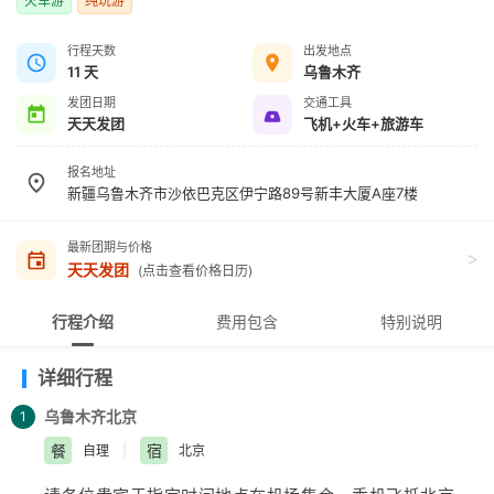
火车游
纯玩游
行程天数
出发地点
11 天
乌鲁木齐
发团日期
交通工具
天天发团
飞机+火车+旅游车
报名地址
新疆乌鲁木齐市沙依巴克区伊宁路89号新丰大厦A座7楼
最新团期与价格
>
天天发团
(点击查看价格日历)
行程介绍
费用包含
特别说明
详细行程
乌鲁木齐
北京
1
餐
宿
自理
|
北京