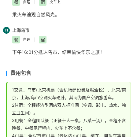
茂大厦（88层）、东方明珠等（登塔费用自理）、车游
餐
宿
自理
|
火车上
洋溢着来自各地不同的特色滋味，沿线上蜿蜒曲折的老街
南浦大桥；
乘火车途观自然风光。
上举目可见各式酒楼，餐厅，食店，在比肩接踵的人流中
★推荐美食：
【西塘美食】
：柴火馄饨、芡实糕、管老
到处可见手捧刚出炉的包子、酥饼，这一切都使这里成为
太臭豆腐等
上海
乌市
11
上海这个城市中经久不衰的又一个“美食天堂”，各式诱人
餐
宿
自理
|
的滋味都在不断诠释着“老庙小吃”、“海派菜点”的内涵。
下午根据火车时间送团！
下午16:01分抵达乌市，结束愉快华东之旅！
推荐美食：
【城隍庙美食】
：三黄鸡、八宝辣酱、绿波
廊的特色点心、南翔小笼、蟹粉蛋黄包等
费用包含
1交通：乌市/北京机票（含机场建设费及燃油税）；北京/南
京，上海/乌市空调火车硬卧，其间为国产空调旅游车。
2住宿：全程经济型酒店双人标准间（空调、彩电、热水、独
立卫生间）。
3用餐：全程团队餐（正餐十人一桌，八菜一汤），全程不含
晚餐，中餐见行程内，火车上不含餐；
4门票：全程首道门票（景区内小门票、缆车、电瓶车等自