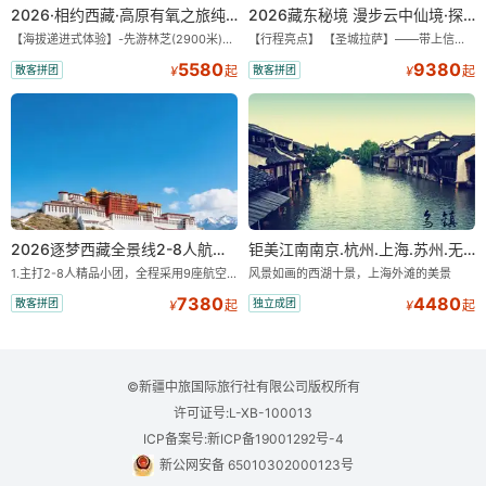
2026·相约西藏·高原有氧之旅纯玩9/11日游
2026藏东秘境 漫步云中仙境·探秘世外桃源·纯玩11/13日
【海拔递进式体验】-先游林芝(2900米)再访拉萨(3650米)，亲测 99%游客零高反 。 【贴心保障】-全程配备便携式制氧机，高反根本不是事儿 ！ 【无人机航拍】-雪山/圣湖/峡谷/古寺民俗深度串联，「随车航拍」大片呈现 。 【特色美食】-石锅鸡热腾腾的烟火气，当地特色烤羊宴，欢快的篝火歌舞 。 【沉浸式体验】-赠送藏装旅拍，夜游布达拉宫，让旅程成为有温度的记忆 。 【绝美风光】-醉美318穿越云端，林芝秘境藏地江南，羊卓雍措上帝打翻的调色盘 。
【行程亮点】 【圣城拉萨】——带上信心与信仰去西藏，行吟拉萨，感受这座城与生俱来的与众不同！ 【布达拉宫】——集宫殿城堡寺院于一体的宏伟建筑，是西藏最完整的古代宫堡建筑群！ 【巴松措】——西藏首个自然风景类国家5A级旅游风景区 【鲁朗小镇】——藏语龙王谷，神仙居住的地方 【米堆冰川】——中国三大海洋冰川之一 【然乌湖】——静谧然乌，它的静和蓝远近闻名！ 【莲花秘境墨脱】——隐藏的莲花、云里雾里，雪山之下，被称为“中国最后一个世外桃源”。 【雅鲁藏布大峡谷】——世界最深最长的河流峡谷，地球上“最后的秘境”，“最美的伤痕”！ 【索松村】——索松村位于西藏林芝地区，是一个被誉为“藏地最美村庄”的地方！ 【南迦巴瓦峰】——南迦巴瓦峰用“长矛直刺苍穹”形容它，尤其它的日落金山，气吞山河 【特别赠送】——藏装写真、哈达礼遇、缓解高反 便携式氧气1瓶/人
5580
9380
散客拼团
散客拼团
¥
起
¥
起
2026逐梦西藏全景线2-8人航空座椅小团
钜美江南南京.杭州.上海.苏州.无锡+双水乡“乌镇.西塘”双飞8日游【一价全含零自费】
1.主打2-8人精品小团，全程采用9座航空座椅车型（360度环抱式座舱），提供VIP级别的舒适出行体验 。供氧保障： 2.全程入住舒适型含氧酒店（低海拔的索松村和林芝除外），并贴心赠送3L氧气和大衣，极大缓解游客的高原反应焦虑 。 3.不走回头路：路线经过精心策划，全程不走回头路，主打深度边境游，随走随停 。 深度纯玩：主打“深度纯玩·精华景点”，把时间全部留给心中的震撼与眼中的美景 。 最长国道：打卡中国最长国道219，畅游珠峰东坡 。
风景如画的西湖十景，上海外滩的美景
7380
4480
散客拼团
独立成团
¥
起
¥
起
©新疆中旅国际旅行社有限公司版权所有
许可证号:L-XB-100013
ICP备案号:新ICP备19001292号-4
新公网安备 65010302000123号