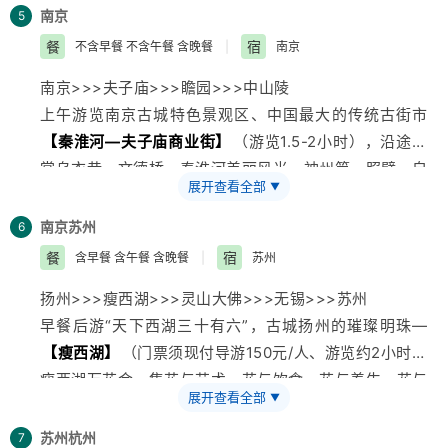
6，前往峨眉半山入住酒店，晚餐（住宿酒店赠送）并稍
南京
5
3，景区内午餐（优质团队餐），并稍作休息；
作休息；
餐
宿
不含早餐 不含午餐 含晚餐
|
南京
4，继续游览峨眉半山部分，下山；乘观光车前往峨眉山
7，前往峨眉半山观看川剧变脸晚会（220-280/人费用
半山，景区配套提供另付费索道或步行至开山第一大寺庙
需自理，活动约1.5小时）；
南京>>>夫子庙>>>瞻园>>>中山陵
—
【万年寺】
，游览峨眉山十景之一的“白水秋风”，参
晚会介绍：将峨眉山的自然与文化、传统与艺术巧妙结
上午游览南京古城特色景观区、中国最大的传统古街市
观峨眉山镇山之宝---62吨的普贤神相和全国仅有的两座
合，采用音舞诗画的艺术形式，向中外游客展示了一幅幅
【秦淮河—夫子庙商业街】
（游览1.5-2小时），沿途欣
无梁砖殿之一的—圣寿万年殿。，下行经白龙洞前往峨眉
秀丽、雄奇且极富文化品味的丹青画卷。让游客在欣赏富
赏乌衣巷、文德桥、秦淮河美丽风光、神州第一照壁、自
山自然景观最精华的地方—清音阁，聆听峨眉山十大自然
展开查看全部
▼
有浓郁乡土特色的技艺表演中，品味四川独特的民俗风
费品尝特色风味小吃。
景观之首“双桥清音”的如诗水声。穿越一线天，经过
黑龙
情，于静逸中再现峨眉山水的秀美绝伦，于淡雅中享受旅
赠送游览乾隆行宫—
【瞻园】
（游览约1小时），乾隆皇
南京
苏州
6
江
栈道。来到全国最大的野生自然生态猴区---
【峨眉山
游文化带来的乐趣！
帝二次南巡时在此御题“瞻园”匾额，园内尤以湖石著称，
餐
宿
含早餐 含午餐 含晚餐
|
苏州
野生猴区】
。与峨眉山的灵猴一同嬉戏后下山；
8，返回酒店自由活动至次日出发。
素有“金陵第一园”美誉，现又称太平天国历史博物馆。
结束全部行程、集合乘车返回成都，结束全部行程；
指定入住：峨眉半山飞音阁宾馆（双人标准间、独立卫生
扬州>>>瘦西湖>>>灵山大佛>>>无锡>>>苏州
游南京最具历史、文化代表的标志性景点钟山风景区国家
指定入住（舒适性酒店）同D1晚标准相同
间、24小时热水、空调、电视、公共区域覆盖WIFI，免
早餐后游“天下西湖三十有六”，古城扬州的璀璨明珠—
5A级景区——
【中山陵】
（游览1.5小时左右、周一闭
费洗漱用品）（峨眉山飞音阁宾馆位于峨眉山万年寺景区
【瘦西湖】
（门票须现付导游150元/人、游览约2小时、
馆）：紫金鼎，博爱坊，天下为公坊等。
停车场，峨眉山植物园内，万年寺索道正对面，地理位置
瘦西湖万花会。集花与艺术、花与饮食、花与养生、花与
入住南京或车赴扬州（110公里，车程约1.5小时）入住宾
展开查看全部
▼
优越，环境雅致）。
民俗为一体的万花盛宴。中国扬州万花会4月8日开始直
馆。
 此日备注：乐山大佛景区做为佛教景点，提供各类佛教
至5月8日。瘦西湖内将有500万盆各类花卉盛开笑迎八
温馨提示：由于是散客拼团，游客的来程交通各不相同，
苏州
杭州
7