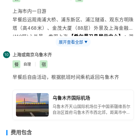
赴桐乡（车程约1.5小时），参观
【蚕桑博览园】
——立
车赴杭州（180公里、车程约2小时）。游览新西湖十景
上海
市内一日游
体展现蚕桑文化，集蚕桑文化观光体验区、休闲商务区为
之一
【梅坞问茶】
（游览约1小时）：梅家坞溪谷深广，
早餐后远观南浦大桥、浦东新区、浦江隧道、观东方明珠
一体。
常年草木繁盛，峰峦叠翠，即使数九寒冬，也不掩如春天
塔（高468米）、金茂大厦（88层）外景及上海金融中
游览千年水乡、 似水年华的拍摄地—
【乌镇东栅】
（门
气象。梅家坞盛产茶叶，为“西湖龙井”中的珍品。
(110层)心外景，参观上海
【希尔曼刀具展示中心】
；游
票须现付导游100元/人、游览1.5-2小时左右）:作为典型
展开查看全部
▼
览上海的文化窗口万国博览建筑群—
【外滩风光带】
江南水乡，乌镇完整地保存着晚清和民国时期水乡古镇的
（上海象征，黄埔公园、黄浦江风光、万国建筑博览
风貌和格局； 逢源姐妹廊桥，财神湾、江南百床馆等。
上海或南京
乌鲁木齐
10
等）。后漫步于中华商业第一街—
【南京路】
(自由活动
车赴上海(车程约2.5小时)。游览
【城隍庙商业街】
，自
餐
宿
自理
|
约1.5小时)，感受上海日新月异的商业文化与当年拍摄三
费品尝风味小吃，入住酒店。
早餐后自由活动，根据航班时间乘机返回
乌鲁木齐
毛流浪记的缩影。
乌鲁木齐国际机场
乌鲁木齐天山国际机场位于中国新疆维吾尔
自治区首府乌鲁木齐市西北郊，距离市中心
约 16 公里。它是中国面向中亚、西亚和欧
洲的大型门户枢纽机场，也是丝绸之路经济
带核心区的重要航空枢纽。
费用包含