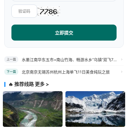
立即提交
水墨江南华东五市+南山竹海、畅游水乡“乌镇”双飞7日游
上一篇
北京南京无锡苏州杭州上海单飞11日美食纯玩之旅
下一篇
🔥 推荐线路
更多 >