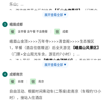
乐山；
3，游览世界最大石刻坐像
【乐山大佛景区】
（门票含，
展开查看全部
▼
游览约4小时）：山是一座佛，佛是一座山，参观中国三
大千年古刹之一的乐山凌云寺。可选择下唐朝时期的古栈
峨眉
成都
3
道---九曲古栈道，在瞻仰乐山大佛宏伟气势的同时,体验
餐
宿
含早餐 含午餐 不含晚餐
|
成都
“蜀道难、难于上青天的感觉”，抱千年佛脚后，游漫山的
峨眉山金顶>>>>万年寺>>>>清音阁>>>>生态猴区
石刻佛像；亦或登高一览 ，于观佛台俯视大佛全身尊
1，早餐（酒店住宿赠送）后全天游览
【峨眉山风景区】
容，体验佛立三江的恢宏气势，感叹古代艺术的造诣境
（门票+全山观光车含，游览约7小时）；
界。
2，进入景区，游览
【峨眉山金顶部分】
：乘坐观光车前
4，指定用餐点午餐，并稍作休息；
展开查看全部
▼
往峨眉山最高停车场---- 雷洞坪（行车约1小时30分），
5，前往游览古蜀嘉州文化博览园（180/人费用需自理，
体验峨眉山“一山有四季，十里不同天”的自然景色。景区
游览约1.5小时）：国家4A级
成都
南京
旅游
景区占地200亩，投资
4
配套提供另付费索道或步行前往
【峨眉山金顶】
（游览
6亿兴建而成，以典型的川西民居仿古建筑，庄重典雅，
餐
宿
自理
|
南京
约1小时）。参观金殿、银殿、铜殿。在全世界最大的礼
气势恢宏，整个景区由遗址馆、古嘉州馆、五千年文件馆
自由活动、根据时间乘动车(二等座)赴南京（车程约13小
佛广场朝拜48米高的10方普贤。的在舍身崖俯瞰川西平
等七个展馆组成，仰千年大佛，赏古蜀嘉州，这是
四川
旅
时），接站入住酒店
原的优美风光，领阅一览众多山小风光无限好的意境，充
游的又一张金名片。
分感受峨眉“雄、秀、奇、险、幽”的五大特色。