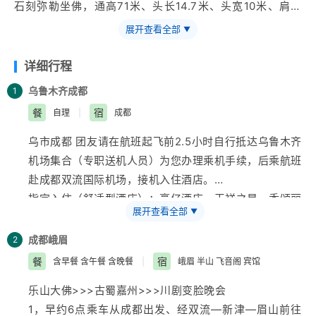
石刻弥勒坐佛，通高71米、头长14.7米、头宽10米、肩宽
24米、耳长7米、脚背宽8.5米的乐山佛因而成为当之无愧
展开查看全部
▼
的世界第一大佛
详细行程
乌鲁木齐
成都
1
餐
宿
自理
|
成都
乌市成都 团友请在航班起飞前2.5小时自行抵达
乌鲁木齐
机场集合（专职送机人员）为您办理乘机手续，后乘航班
赴成都双流国际机场，接机入住酒店。
指定入住（舒适型酒店）：豪亿酒店、天祥之星、香颂丽
展开查看全部
▼
景、凯宾连锁、嘉立连锁类同等级酒店（均为双人标准
间、独立卫生间、24小时热水、空调、电视、免费宽带
成都
峨眉
2
上网接口，免费洗漱用品）。
餐
宿
含早餐 含午餐 含晚餐
|
峨眉 半山 飞音阁 宾馆
乐山大佛>>>古蜀嘉州>>>川剧变脸晚会
1，早约6点乘车从成都出发、经双流—新津—眉山前往