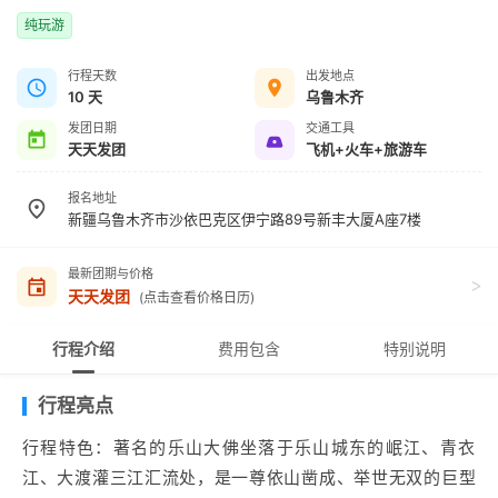
纯玩游
行程天数
出发地点
10 天
乌鲁木齐
发团日期
交通工具
天天发团
飞机+火车+旅游车
报名地址
新疆乌鲁木齐市沙依巴克区伊宁路89号新丰大厦A座7楼
最新团期与价格
>
天天发团
(点击查看价格日历)
行程介绍
费用包含
特别说明
行程亮点
行程特色：著名的乐山大佛坐落于乐山城东的岷江、青衣
江、大渡灌三江汇流处，是一尊依山凿成、举世无双的巨型