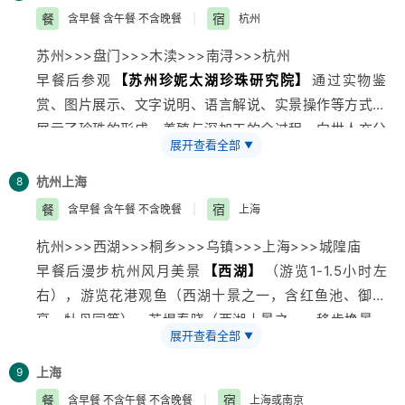
佛事参拜祈福香蜡，点灯，求平安、佛物开光，法物流通
方游客，古城扬州将在花的海洋中散发别样韵味。瘦西湖
旅行社
根据游客的抵达时间不同灵活安排，早到的游客会
餐
宿
含早餐 含午餐 不含晚餐
|
杭州
等配套服务，非我社安排，请根据需求自选自购；
万花会-花的世界欢乐的海洋！)，四桥烟雨、虹桥、长堤
安排自由活动，请游客谅解并积极配合导游安排。原则上
苏州>>>盘门>>>木渎>>>南浔>>>杭州
春柳、叶园、徐园、长春岭、 琴室、木樨书屋、棋室、
统一集合时间不超过中午13:00点前，如能提前接齐提前
早餐后参观
【苏州珍妮太湖珍珠研究院】
通过实物鉴
月观、梅岭春深、湖上草堂、绿荫馆、吹台、水云胜概、
游览。
赏、图片展示、文字说明、语言解说、实景操作等方式，
莲性寺、 凫庄、五亭桥、白塔晴云、二十四桥景区等景
展示了珍珠的形成、养殖与深加工的全过程，向世人充分
点；
展开查看全部
▼
展示珍珠的文化内涵、审美价值和药用价值及珍珠贝的装
车赴无锡(200公里、车程约3小时)，午餐后游览东方第
饰艺术价值。
五佛——
杭州
上海
【灵山大佛】
（费用自理，现付导游210元/
8
游览
【盘门景区】
（游览约1小时）：拥有久负盛名的瑞
人）：灵山大照壁、五明桥、五智门、佛足坛、菩提大
餐
宿
含早餐 含午餐 不含晚餐
|
上海
光古塔、绝无仅有的水陆城门、享誉海内外的吴门古桥；
道、阿育王柱、佛手印、灵山大佛等。“九龙灌浴”表演；
杭州>>>西湖>>>桐乡>>>乌镇>>>
上海
>>>城隍庙
游览国家AAAA级景区水乡乾隆六次到访—
【木渎古镇】
灵山新景——梵宫（含“吉祥颂”佛事表演）：华藏世界、
早餐后漫步杭州风月美景
【西湖】
（游览1-1.5小时左
（游览约1小时）：姑苏花园—严家花园（江南私家园林
“净、信、孝、和”木雕、天象图，十二生肖铜像；远观曼
右），游览花港观鱼（西湖十景之一，含红鱼池、御碑
的杰出代表）、虹饮山房（江南皇家园林、古戏台、圣旨
飞龙塔、游览香水海、五印坛城、看藏传佛教文化。参观
亭、牡丹园等），苏堤春晓（西湖十景之一，移步换景，
馆等），香溪游船等。
国家A级景区—
【紫砂博物馆】
，后车赴苏州（60公
展开查看全部
▼
近距离颀赏西湖）；观三潭印月、阮墩环碧、湖心亭、孤
车赴南浔（车程约1.5小时），江南水乡—
【南浔】
（门
里，车程约1小时）。
山烟岚、断桥等），曲院风荷（西湖十景之一，著名赏荷
票须现付导游100元/人、游览约1.5小时），游小莲庄—
上海
9
胜地，南宋酒文化馆等）。
刘镛故居，巨商张石铭旧宅，嘉业藏书楼，古石桥群。
餐
宿
含早餐 不含午餐 不含晚餐
|
上海或南京