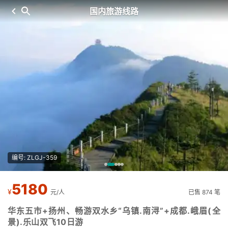
国内旅游线路
编号: ZLGJ-359
5180
¥
元/人
已售 874 笔
华东五市+扬州、畅游双水乡“乌镇.南浔”+成都.峨眉(全
景).乐山双飞10日游