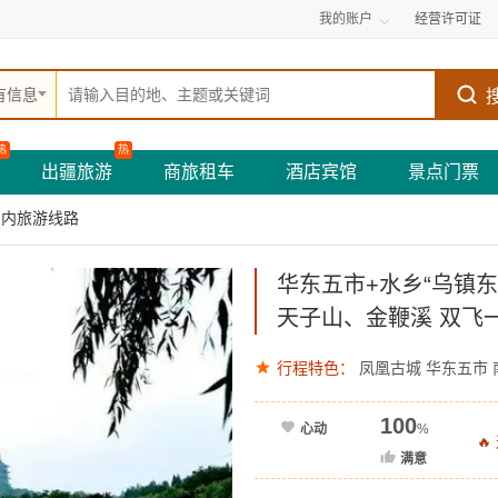
我的账户
经营许可证
有信息
热
热
出疆旅游
商旅租车
酒店宾馆
景点门票
国内旅游线路
华东五市+水乡“乌镇
天子山、金鞭溪 双飞一
行程特色：
凤凰古城
华东五市
100
心动
%

满意