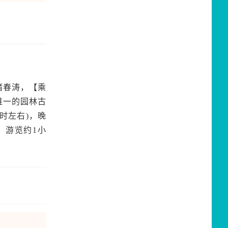
渚春涛，【乘
唯一的园林古
时左右)，晚
，游览约1小