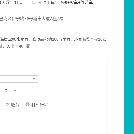
程天数：
11天
交通工具：
飞机+火车+旅游车
巴克区伊宁路89号新丰大厦A座7楼
拔1200米左右，峰顶面积约100亩左右，环寨游览全程10公
针、天书宝匣、雾
0
收藏
打印行程