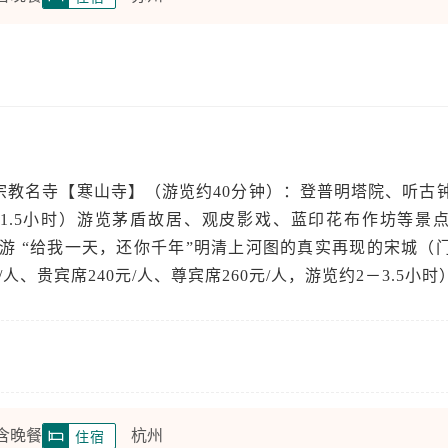
宗教名寺【寒山寺】（游览约40分钟）：登普明塔院、听古
1.5小时）游览茅盾故居、观皮影戏、蓝印花布作坊等景
可游 “给我一天，还你千年”明清上河图的真实再现的宋城（
0/人、贵宾席240元/人、尊宾席260元/人，游览约2－3.5小时
 含晚餐
杭州
住宿