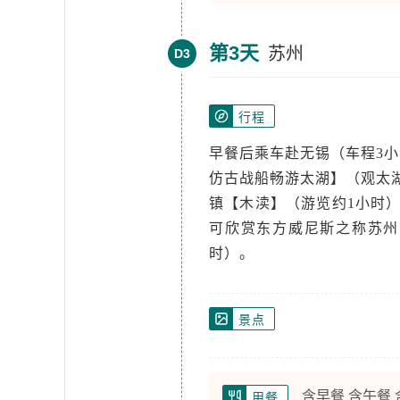
第3天
苏州
D3
行程
早餐后乘车赴无锡（车程3小
仿古战船畅游太湖】（观太
镇【木渎】（游览约1小时）
可欣赏东方威尼斯之称苏州
时）。
景点
含早餐 含午餐
用餐