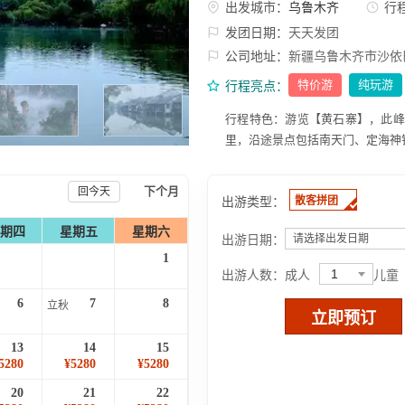
出发城市：
乌鲁木齐
行
发团日期：
天天发团
公司地址：
新疆乌鲁木齐市沙依
特价游
纯玩游
行程亮点：
行程特色：游览【黄石寨】，此峰海
里，沿途景点包括南天门、定海神
下个月
回今天
出游类型：
散客拼团
期四
星期五
星期六
出游日期：
请选择出发日期
1
1
出游人数：
成人
儿童
6
7
8
立秋
立即预订
13
14
15
5280
¥5280
¥5280
20
21
22