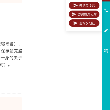
咨询夏令营
咨询旅游租车
咨询夕阳红
陵寝闭馆），
、保存最完整
于一身的夫子
小时）。