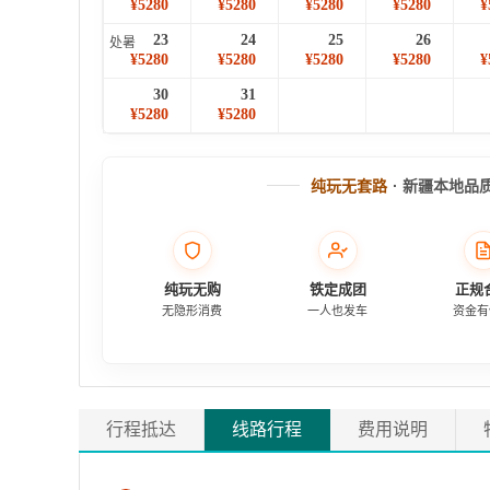
¥5280
¥5280
¥5280
¥5280
¥
23
24
25
26
处暑
¥5280
¥5280
¥5280
¥5280
¥
30
31
¥5280
¥5280
纯玩无套路
· 新疆本地品
纯玩无购
铁定成团
正规
无隐形消费
一人也发车
资金有
行程抵达
线路行程
费用说明