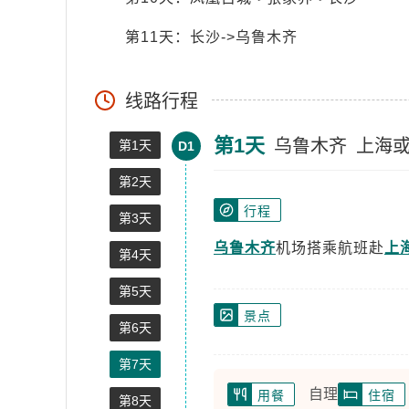
第11天：长沙->乌鲁木齐
线路行程
第1天
乌鲁木齐
上海
第1天
D1
第2天
行程
第3天
乌鲁木齐
机场搭乘航班赴
上
第4天
第5天
景点
第6天
第7天
自理
用餐
住宿
第8天