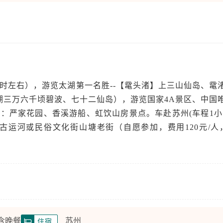
时左右），游览太湖第一名胜--【鼋头渚】上三山仙岛、鼋
湖三万六千顷碧波、七十二仙岛），游览国家4A景区、中国
：严家花园、香溪游船、虹饮山房景点。车赴苏州(车程1小
古运河或民俗文化街山塘老街（自愿参加，费用120元/人
 含晚餐
苏州
住宿