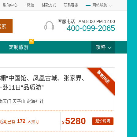
帮助中心
+微信
付款方式
联系客服
网站导航
客服电话
AM:8:00-PM:12:00
400-099-2065
搜索
新
定制旅游
攻略
散客拼团
东栅”中国馆、凤凰古城、张家界、
卧11日“品质游”
南天门
天子山
定海神针
5280
172
起价说明
 近期已有
人预订
¥