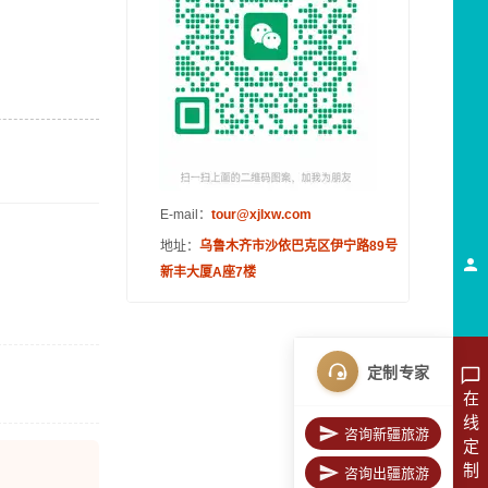
E-mail：
tour@xjlxw.com
地址：
乌鲁木齐市沙依巴克区伊宁路89号
新丰大厦A座7楼
定制专家
在
线
咨询新疆旅游
定
制
咨询出疆旅游