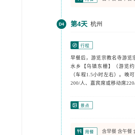
第4天
杭州
D4
行程
早餐后，游览宗教名寺游览
水乡【乌镇东栅】（游览约
（车程1.5小时左右）。晚
200/人、嘉宾席或移动席22
景点
含早餐 含午餐
用餐