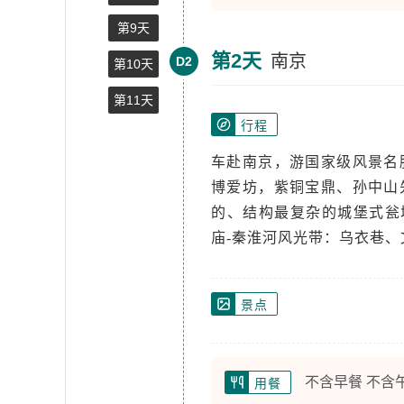
第9天
第2天
南京
D2
第10天
第11天
行程
车赴南京，游国家级风景名
博爱坊，紫铜宝鼎、孙中山
的、结构最复杂的城堡式瓮
庙-秦淮河风光带：乌衣巷
景点
不含早餐 不含
用餐