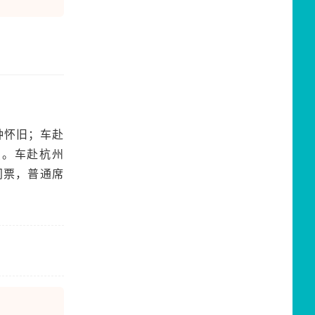
钟怀旧；车赴
点。车赴杭州
门票，普通席
）