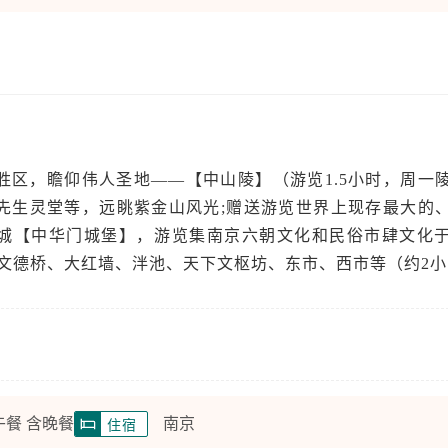
胜区，瞻仰伟人圣地——【中山陵】（游览1.5小时，周一
先生灵堂等，远眺紫金山风光;赠送游览世界上现存最大的
城【中华门城堡】，游览集南京六朝文化和民俗市肆文化
、文德桥、大红墙、泮池、天下文枢坊、东市、西市等（约2
午餐 含晚餐
南京
住宿