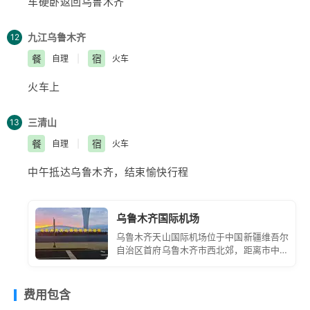
车硬卧返回
乌鲁木齐
三溪峡谷的韵只可意会不能言传，等您说一句“芝麻，开
门，入住酒店。
九江
乌鲁木齐
12
餐
宿
自理
|
火车
火车上
三清山
13
餐
宿
自理
|
火车
中午抵达
乌鲁木齐
，结束愉快行程
乌鲁木齐国际机场
乌鲁木齐天山国际机场位于中国新疆维吾尔
自治区首府乌鲁木齐市西北郊，距离市中心
约 16 公里。它是中国面向中亚、西亚和欧
洲的大型门户枢纽机场，也是丝绸之路经济
带核心区的重要航空枢纽。
费用包含