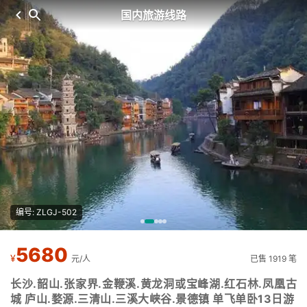
国内旅游线路
编号: ZLGJ-502
5680
¥
元/人
已售 1919 笔
长沙.韶山.张家界.金鞭溪.黄龙洞或宝峰湖.红石林.凤凰古
城 庐山.婺源.三清山.三溪大峡谷.景德镇 单飞单卧13日游