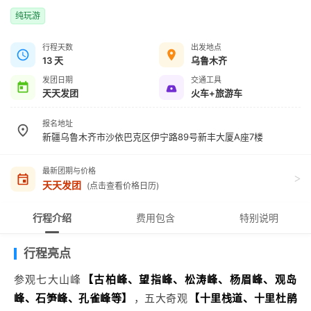
纯玩游
行程天数
出发地点
13 天
乌鲁木齐
发团日期
交通工具
天天发团
火车+旅游车
报名地址
新疆乌鲁木齐市沙依巴克区伊宁路89号新丰大厦A座7楼
最新团期与价格
>
天天发团
(点击查看价格日历)
行程介绍
费用包含
特别说明
行程亮点
参观七大山峰
【古柏峰、望指峰、松涛峰、杨眉峰、观岛
峰、石笋峰、孔雀峰等】
，五大奇观
【十里栈道、十里杜鹃