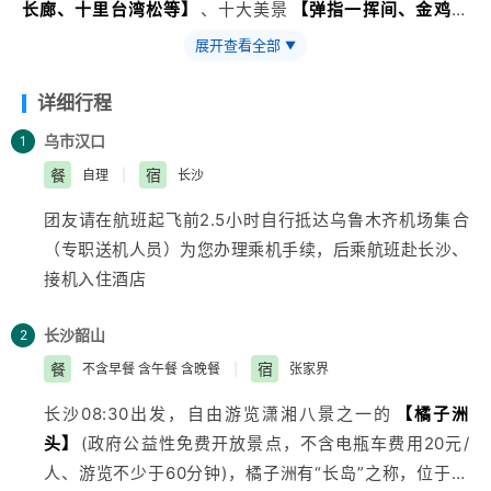
长廊、十里台湾松等】
、十大美景
【弹指一挥间、金鸡报
晓、天烛峰、蛤蟆叫天、群猴听训等】
，
展开查看全部
▼
详细行程
乌市
汉口
1
餐
宿
自理
|
长沙
团友请在航班起飞前2.5小时自行抵达
乌鲁木齐
机场集合
（专职送机人员）为您办理乘机手续，后乘航班赴长沙、
接机入住酒店
长沙
韶山
2
餐
宿
不含早餐 含午餐 含晚餐
|
张家界
长沙08:30出发，自由游览潇湘八景之一的
【橘子洲
头】
(政府公益性免费开放景点，不含电瓶车费用20元/
人、游览不少于60分钟)，橘子洲有“长岛”之称，位于湘