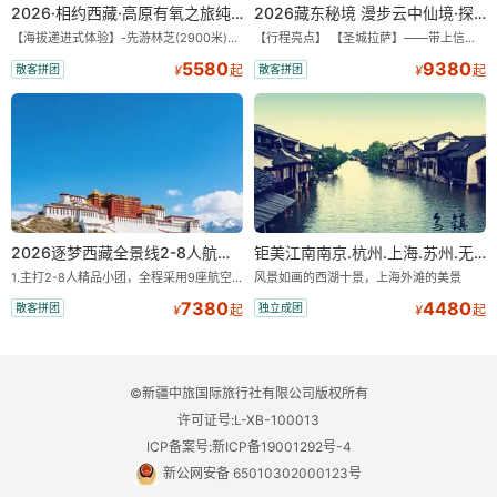
2026·相约西藏·高原有氧之旅纯玩9/11日游
2026藏东秘境 漫步云中仙境·探秘世外桃源·纯玩11/13日
【海拔递进式体验】-先游林芝(2900米)再访拉萨(3650米)，亲测 99%游客零高反 。 【贴心保障】-全程配备便携式制氧机，高反根本不是事儿 ！ 【无人机航拍】-雪山/圣湖/峡谷/古寺民俗深度串联，「随车航拍」大片呈现 。 【特色美食】-石锅鸡热腾腾的烟火气，当地特色烤羊宴，欢快的篝火歌舞 。 【沉浸式体验】-赠送藏装旅拍，夜游布达拉宫，让旅程成为有温度的记忆 。 【绝美风光】-醉美318穿越云端，林芝秘境藏地江南，羊卓雍措上帝打翻的调色盘 。
【行程亮点】 【圣城拉萨】——带上信心与信仰去西藏，行吟拉萨，感受这座城与生俱来的与众不同！ 【布达拉宫】——集宫殿城堡寺院于一体的宏伟建筑，是西藏最完整的古代宫堡建筑群！ 【巴松措】——西藏首个自然风景类国家5A级旅游风景区 【鲁朗小镇】——藏语龙王谷，神仙居住的地方 【米堆冰川】——中国三大海洋冰川之一 【然乌湖】——静谧然乌，它的静和蓝远近闻名！ 【莲花秘境墨脱】——隐藏的莲花、云里雾里，雪山之下，被称为“中国最后一个世外桃源”。 【雅鲁藏布大峡谷】——世界最深最长的河流峡谷，地球上“最后的秘境”，“最美的伤痕”！ 【索松村】——索松村位于西藏林芝地区，是一个被誉为“藏地最美村庄”的地方！ 【南迦巴瓦峰】——南迦巴瓦峰用“长矛直刺苍穹”形容它，尤其它的日落金山，气吞山河 【特别赠送】——藏装写真、哈达礼遇、缓解高反 便携式氧气1瓶/人
5580
9380
散客拼团
散客拼团
¥
起
¥
起
2026逐梦西藏全景线2-8人航空座椅小团
钜美江南南京.杭州.上海.苏州.无锡+双水乡“乌镇.西塘”双飞8日游【一价全含零自费】
1.主打2-8人精品小团，全程采用9座航空座椅车型（360度环抱式座舱），提供VIP级别的舒适出行体验 。供氧保障： 2.全程入住舒适型含氧酒店（低海拔的索松村和林芝除外），并贴心赠送3L氧气和大衣，极大缓解游客的高原反应焦虑 。 3.不走回头路：路线经过精心策划，全程不走回头路，主打深度边境游，随走随停 。 深度纯玩：主打“深度纯玩·精华景点”，把时间全部留给心中的震撼与眼中的美景 。 最长国道：打卡中国最长国道219，畅游珠峰东坡 。
风景如画的西湖十景，上海外滩的美景
7380
4480
散客拼团
独立成团
¥
起
¥
起
©新疆中旅国际旅行社有限公司版权所有
许可证号:L-XB-100013
ICP备案号:新ICP备19001292号-4
新公网安备 65010302000123号