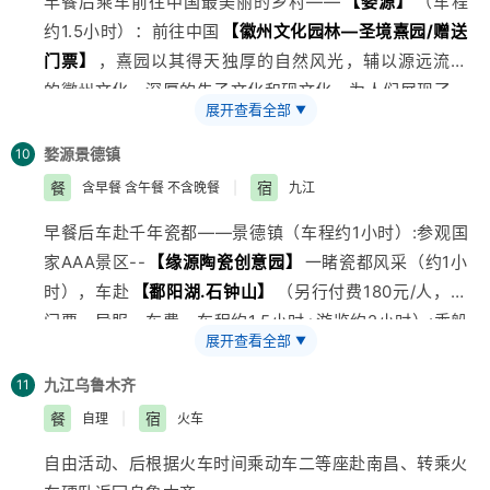
早餐后乘车前往中国最美丽的乡村——
【婺源】
（车程
象非凡。下山后，入住三清山山下酒店。
约1.5小时）：前往中国
【徽州文化园林—圣境熹园/赠送
门票】
，熹园以其得天独厚的自然风光，辅以源远流长
的徽州文化、深厚的朱子文化和砚文化，为人们展现了一
展开查看全部
▼
处不一样的“江南文化园林”。车往
【诗酒田园—瑶湾/赠
送门票】
（车程约30分）：瑶湾就坐落在考水村两里外
婺源
景德镇
10
的山坳中，那里群山围绕，溪水长流，由进士、文昌阁、
餐
宿
含早餐 含午餐 不含晚餐
|
九江
郡马楼，清一色官邸人家；及宗祠古院、琴房书院、舞榭
早餐后车赴千年瓷都——景德镇（车程约1小时）:参观国
歌台。。。。。。影射出考水千年的大唐遗风、沧桑风
家AAA景区--
【缘源陶瓷创意园】
一睹瓷都风采（约1小
貌。“三千年读史不外乎功名利禄，九万里江山终归是诗
时），车赴
【鄱阳湖.石钟山】
（另行付费180元/人，含
酒田园”，驿道漫步，写生摄影，耕种采摘、生态美食，
门票、导服、车费、车程约1.5小时+游览约2小时）:乘船
在天然氧吧的田园中享受“乡村慢生活”的惬意，瑶湾打造
展开查看全部
▼
游鄱阳湖，观赏中国最大的淡水湖—鄱阳湖的美景，观看
的就是田园文化、养生文化、驿道文化为主题的“考川”独
鄱阳湖和长江的清浊分界线，上山游览苏轼夜泊处、清咸
特品牌。中餐后，参观
九江
乌鲁木齐
【丝绸展示中心】
（约40分
11
丰皇帝批谕兴建的照忠祠，江天一览亭，太平军堡垒旧址
钟）：领略江南蚕丝文化，车赴
【黄山后花园——三溪
餐
宿
自理
|
火车
等景点】。车赴九江（车程约1小时）,逛
江西
品牌特产超
大峡谷/赠送门票】
车程约40分钟，游览约2.5小时:去过
自由活动、后根据火车时间乘动车二等座赴南昌、转乘火
市-
【绿滋肴超市】
（约40分钟），游毕后入住酒店。
故宫的人都知道里面有个乾隆花园，就象品茶讲究茶韵，