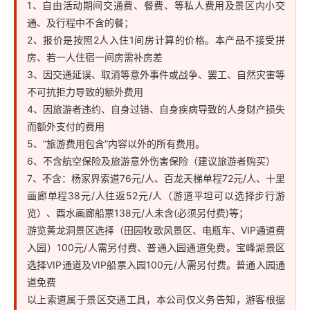
1、自由活动期间交通费、餐费、等私人费用及景区内小交
通、及行程中不含的餐；
2、报价是按照2人入住1间房计算的价格。本产品不接受拼
房、若一人住宿一间房需补房差
3、因交通延误、取消等意外事件或战争、罢工、自然灾害等
不可抗拒力导致的额外费用
4、因旅游者违约、自身过错、自身疾病导致的人身财产损失
而额外支付的费用
5、“旅游费用包含”内容以外的所有费用。
6、不含航空保险及旅游意外伤害保险（建议旅游者购买）
7、不含：杨家界索道76元/人、百龙天梯单程72元/人、十里
画廊单程38元/人往返52元/人（游道平坦可以选择步行游
览）、酉水画廊船票138元/人未含(必须另付费)等；
游览黄龙洞景区选择（田园牧歌风景区、电瓶车、VIP通道费
入园）100元/人需另付费、普通入园通道免费。宝峰湖景区
选择VIP通道及VIP船票入园100元/人需另付费。普通入园通
道免费
以上索道属于景区交通工具，本公司仅义务告知，游客根据