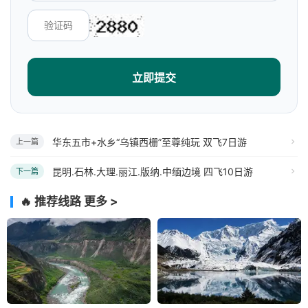
立即提交
华东五市+水乡“乌镇西栅”至尊纯玩 双飞7日游
上一篇
昆明.石林.大理.丽江.版纳.中缅边境 四飞10日游
下一篇
🔥 推荐线路
更多 >