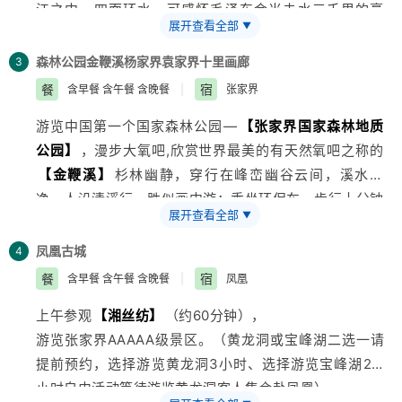
江之中，四面环水，可感怀毛泽东会当击水三千里的豪
展开查看全部
▼
情。
后乘车赴红太阳升起的地方—韶山。参观
【毛主席铜像
森林公园
金鞭溪
杨家界
袁家界
十里画廊
3
广场】
、
【毛泽东同志故居】
(游览20分钟)：1893年12
餐
宿
含早餐 含午餐 含晚餐
|
张家界
月26日，毛泽东同志诞生于此，并在这里度过了他的幼
游览中国第一个国家森林公园—
【张家界国家森林地质
年时代。
【韶乐宫】
(游览约30分钟）。
公园】
，漫步大氧吧,欣赏世界最美的有天然氧吧之称的
下午乘车赴张家界，途经三湘四水，鱼米之乡，身临“湖
【金鞭溪】
杉林幽静，穿行在峰峦幽谷云间，溪水明
广熟、天下足”的佳境。
净，人沿清溪行，胜似画中游；乘坐环保车，步行十分钟
展开查看全部
▼
抵达杨家界索道下站（76元/人上行索道未含）走进张家
界北纬30°地理新发现
【杨家界】
，看峰墙之绝，峰丛之
凤凰古城
4
秀，峰林之奇。
餐
宿
含早餐 含午餐 含晚餐
|
凤凰
9:20乘坐环保车前往
【袁家界核心景区】
游览《阿凡
上午参观
【湘丝纺】
（约60分钟），
达》外景拍摄地——哈利路亚山，探寻影视阿凡达中群山
游览张家界AAAAA级景区。（黄龙洞或宝峰湖二选一请
漂浮、星罗棋布的玄幻莫测世界；参观云雾飘绕、峰峦叠
提前预约，选择游览黄龙洞3小时、选择游览宝峰湖2.5
嶂、气势磅礴的迷魂台，及天下第一桥等空中绝景。以不
小时自由活动等待游览黄龙洞客人集合赴凤凰）。
同的角度远眺张家界最大的凌空观景台—黄石寨。