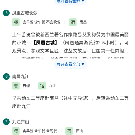
展开查看全部
▼
参观土家民族精粹和传统手工艺术展览中心—
【印象张
11:00乘（百龙天梯72元/人未含）下山游览
【十里画廊
家界特产超市】
该中心以涉及土家传统文化、张家界特
景区】
凤凰古城
30分钟（十里画廊小火车单程38元/人自理）峡
长沙
5
色纯天然植物研究、张家界特色矿产岩石应用等领域
谷两岸林木葱茏、野花飘香，奇峰异石、千姿百态像一幅
餐
宿
含早餐 含午餐 不含晚餐
|
南昌
（50分钟）。
巨大的山水画卷。
上午游览曾被新西兰著名作家路易艾黎称赞为中国最美丽
BUS前往前往人杰地灵、民族风味浓郁的凤凰古城， 途
中餐后13:00参观
【晶彩武陵博览园】
（约50分钟），
的小城--
【凤凰古城】
（凤凰通票游览约2.5小时），可
经宋祖英家乡游览国家唯一的红色碳酸盐石林——
下午自由活动：推荐张家界的新传奇AAAA景区
【张家界
观景点：参观文学巨匠—沈丛文故居，民国第一任内阁总
AAAA
【红石林景区】
（约1小时），聚峡谷，湖泉，溶
大峡谷】
268元/人含综费3.5小时（门票、超公里费、导
理—熊稀龄故居，观百年古城楼—东门城楼，北门城楼，
洞瀑布为一体，走进红石林景区，犹如进入了梦幻般的海
服费、景区内下山小滑道、赠送娃娃鱼宴）。见证世界第
展开查看全部
▼
乘木船游览沱江观赏吊脚楼群—沱水泛舟。漫步凤凰古城
底世界，石林、石墙、石崖，石峰千姿百态，如：清如楼
一长的高山峡谷斜拉玻璃桥奇观、它目前是世界最长、最
民族风情工艺品一条街，观赏虹桥风雨楼，杨氏宗祠—杨
兰古城 七彩迷宫、石兵列阵、城堡峰塔被誉为武陵第一
南昌
九江
6
高的全透明玻璃桥，玻璃桥总长430米、宽6米，桥面距
家祠堂，崇德堂，
江西
会馆—万寿宫，古城博物馆，观看
奇观。2013年荣获“中国最美地质公园”第一名。60分钟
餐
宿
自理
|
九江
谷底约300米，可站800人。桥面全部采用透明玻璃铺
苗家姜糖制作流程等，沿沱江两岸漫步（欣赏悠悠沱江
后进入有“新潇湘八景”之一的
【酉水画廊】
（138元/人
设，桥中心有全球最高的蹦极台，整个工程无钢筋支架，
早乘动车二等座赴南昌（途中无导游），后转乘动车二等
水，翩翩吊脚楼，一种远离尘嚣的感觉油然而生），欣赏
船票未含）它是沈从文笔下最后的一段风景，有着湘西最
是一种全玻璃结构的桥梁。此玻璃桥还是世界首座斜拉式
座赴九江
沙湾吊角楼及电影《湘西缴匪记》的拍摄原址。
美河流之称的“酉水风情画廊”2015年首次向世人揭开神
高山峡谷玻璃桥（5月1日前待检时期、走一线天通道游
行程结束后返回长沙（约500公里，车程约5小时30分
秘的面纱。现在的酉水两岸仍保留着一种古朴的方式，船
览、只能近观、不能上桥体验）；首次使用新型复合材料
九江
庐山
7
钟）。入住酒店。
工号子依然高亢，山歌小调温婉如昔，讲述着这山这水这
建造桥梁等多项世界之最。游览
【隔音石】
、
【千年古
餐
宿
含早餐 含午餐 含晚餐
|
庐山
人的快乐与沧桑。悬棺 观音坐莲 酉水大峡谷，给人古朴