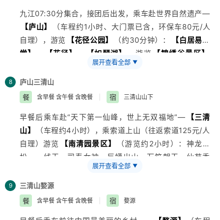
藤】
、
【慈航普渡】
、
【梦幻彩虹】
【蝴蝶泉瀑布】
、
新奇 幽静而又能让人激动人心的感受！
九江07:30分集合，接团后出发，乘车赴世界自然遗产—
【红旗渠瀑布群】
【炭窑遗址】
入住酒店。
品尝苗家长龙宴。2小时左右抵达凤凰，客人可自由游览
【庐山】
（车程约1小时、大门票已含，环保车80元/人
凤凰夜景，自行漫步沱江边,品味独特的苗疆风情。
自理），游览
【花径公园】
（约30分钟）：
【白居易草
堂】
、
【花径】
、
【如琴湖】
，游览
【锦绣谷景区】
展开查看全部
▼
（约1.5小时）：全长1452米：走神龙巧救朱元璋
【天
桥】
、无限风光在
【险峰】
、更有天生一个
【仙人
庐山
三清山
8
洞】
、明朝石亭
【御碑亭】
，参观
【美庐别墅】
（游览
餐
宿
含早餐 含午餐 含晚餐
|
三清山山下
20分钟），游览
【庐山会址旧址】
（游览约20分钟）：
早餐后乘车赴“天下第一仙峰，世上无双福地”—
【三清
中共中央曾在这里举行了三次重要会议，游览庐山八大景
山】
（车程约4小时），乘索道上山（往返索道125元/人
点之首
【含鄱口】
（约30分钟），游览庐山最大瀑布
自理）游览
【南清园景区】
（游览约2小时）：神龙戏
【三叠泉瀑布】
（游览2小时、往返索道自理80元/
松，一线天，司春女神，巨蟒出山，万笏朝天，仙苑秀
人），游毕车赴酒店入住。
展开查看全部
▼
峰，三龙出海等。前往
【西海岸景区】
（游览约2小
时），在此可亲身体验审报吉尼斯世界纪录、全长几千米
三清山
婺源
9
西海栈道的全过程。身临西海岸，在悬崖绝壁之上闲庭信
餐
宿
含早餐 含午餐 含晚餐
|
婺源
步，远观壮阔云海、恢弘晚霞、连绵群峰、幽深峡谷、气