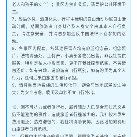
老人和孩子的安全）；景区内禁止吸烟，请爱护公共环境卫
生。
7、餐后休息，酒店休息，行程中标明的自由活动均属自由活
动时间，期间旅游者自身财产及人身安全由其本人自行负
责，请注意安全，并请勿参加违反中国法律不宜参加的活
动。
8、各景区内配套，各延途停留点均有旅游纪念品，纪念照
片，法物流通处，土特产，小卖部各物品出售，非我社提供
服务，特别是私人小贩售卖，更不在我社控制范围，不买请
勿还价；如有兴趣，请旅游者自行甄别，如有购买为其个人
行为，任何后果由旅游者自行承担。
9、请尊重当地名族的生活和信仰，避免与当地居民发生冲
突；为安全考虑，晚间及单独不宜自行外出。
10、因不可抗力或者旅行社、履行辅助人已尽合理注意义务
仍不能避免的事件，造成旅游者行程减少的，我社按未发生
费用退还；造成滞留的，我社将协助安排，因此增加的费用
由旅游者自行承担。
11、行程中未经协商的擅自离团，视同旅游者违约，未完成