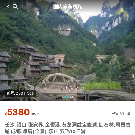
国内旅游线路
编号: ZLGJ-508
5380
¥
元/人
已售 831 笔
长沙.韶山.张家界.金鞭溪.黄龙洞或宝峰湖.红石林.凤凰古
城 成都.峨眉(全景).乐山 双飞10日游