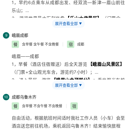
1，早约6点乘车从成都出发、经双流—新津—眉山前往
乐山；
3，游览世界最大石刻坐像
【乐山大佛景区】
（门票含，
展开查看全部
▼
游览约4小时）：山是一座佛，佛是一座山，参观中国三
大千年古刹之一的乐山凌云寺。可选择下唐朝时期的古栈
峨眉
成都
9
道---九曲古栈道，在瞻仰乐山大佛宏伟气势的同时,体验
餐
宿
含早餐 含午餐 不含晚餐
|
成都
“蜀道难、难于上青天的感觉”，抱千年佛脚后，游漫山的
峨眉——成都
石刻佛像；亦或登高一览 ，于观佛台俯视大佛全身尊
1，早餐（酒店住宿赠送）后全天游览
【峨眉山风景区】
容，体验佛立三江的恢宏气势，感叹古代艺术的造诣境
（门票+全山观光车含，游览约7小时）；
界。
2，进入景区，游览
【峨眉山金顶部分】
：乘坐观光车前
4，指定用餐点午餐，并稍作休息；
展开查看全部
▼
往峨眉山最高停车场---- 雷洞坪（行车约1小时30分），
5，前往游览古蜀嘉州文化博览园（180/人费用需自理，
体验峨眉山“一山有四季，十里不同天”的自然景色。景区
游览约1.5小时）：国家4A级
成都
乌鲁木齐
旅游
景区占地200亩，投资
10
配套提供另付费索道或步行前往
【峨眉山金顶】
（游览
6亿兴建而成，以典型的川西民居仿古建筑，庄重典雅，
餐
宿
含早餐 不含午餐 不含晚餐
|
约1小时）。参观金殿、银殿、铜殿。在全世界最大的礼
气势恢宏，整个景区由遗址馆、古嘉州馆、五千年文件馆
自由活动，根据航班时间适时我社工作人员（小车）会至
佛广场朝拜48米高的10方普贤。的在舍身崖俯瞰川西平
等七个展馆组成，仰千年大佛，赏古蜀嘉州，这是
四川
旅
酒店送您前往机场，乘机返回
乌鲁木齐
！结束愉快旅程
原的优美风光，领阅一览众多山小风光无限好的意境，充
游的又一张金名片。