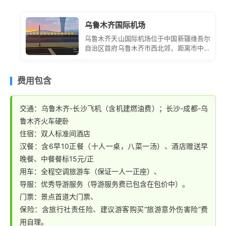
分感受峨眉“雄、秀、奇、险、幽”的五大特色。
6，前往峨眉半山入住酒店，晚餐（住宿酒店赠送）并稍
3，景区内午餐（优质团队餐），并稍作休息；
作休息；
乌鲁木齐国际机场
4，继续游览峨眉半山部分，下山；乘观光车前往峨眉山
7，前往峨眉半山观看川剧变脸晚会（220-280/人费用
乌鲁木齐天山国际机场位于中国新疆维吾尔
半山，景区配套提供另付费索道或步行至开山第一大寺庙
自治区首府乌鲁木齐市西北郊，距离市中心
需自理，活动约1.5小时）；
约 16 公里。它是中国面向中亚、西亚和欧
—
【万年寺】
，游览峨眉山十景之一的“白水秋风”，参
晚会介绍：将峨眉山的自然与文化、传统与艺术巧妙结
洲的大型门户枢纽机场，也是丝绸之路经济
观峨眉山镇山之宝---62吨的普贤神相和全国仅有的两座
带核心区的重要航空枢纽。
合，采用音舞诗画的艺术形式，向中外游客展示了一幅幅
费用包含
无梁砖殿之一的—圣寿万年殿。，下行经白龙洞前往峨眉
秀丽、雄奇且极富文化品味的丹青画卷。让游客在欣赏富
山自然景观最精华的地方—清音阁，聆听峨眉山十大自然
有浓郁乡土特色的技艺表演中，品味四川独特的民俗风
交通：乌鲁木齐-长沙飞机（含机建燃油费）；长沙-成都-乌
景观之首“双桥清音”的如诗水声。穿越一线天，经过
黑龙
情，于静逸中再现峨眉山水的秀美绝伦，于淡雅中享受旅
鲁木齐火车硬卧
江
栈道。来到全国最大的野生自然生态猴区---
【峨眉山
游文化带来的乐趣！
住宿：双人标准间酒店
野生猴区】
。与峨眉山的灵猴一同嬉戏后下山；
8，返回酒店自由活动至次日出发。
汉餐：含6早10正餐（十人一桌，八菜一汤）、酒店赠送早
结束全部行程、集合乘车返回成都，结束全部行程；
晚餐、中餐餐标15元/正
指定入住：峨眉半山飞音阁宾馆（双人标准间、独立卫生
用车：全程空调旅游车（保证一人一正座）、
间、24小时热水、空调、电视、公共区域覆盖WIFI，免
导服：优秀导游服务（导游服务费已包含在包价中）。
费洗漱用品）（峨眉山飞音阁宾馆位于峨眉山万年寺景区
门票：景点首道大门票、
停车场，峨眉山植物园内，万年寺索道正对面，地理位置
保险：含旅行社责任险、建议游客购买“旅游意外伤害险”费
优越，环境雅致）。
用自理。