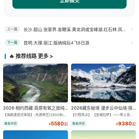
立即提交
长沙.韶山.张家界.金鞭溪.黄龙洞或宝峰湖.红石林.凤凰古城+ 桂林.漓江全景.阳朔.象鼻山.古东瀑布四飞10日游
上一篇
昆明.大理.丽江.版纳纯玩4飞8日游
下一篇
🔥 推荐线路
更多 >
2026·相约西藏·高原有氧之旅纯玩9/11日游
2026藏东秘境 漫步云中仙境·探秘世外桃源·纯玩11/13日
【海拔递进式体验】-先游林芝(2900米)再访拉萨(3650米)，亲测 99%游客零高反 。 【贴心保障】-全程配备便携式制氧机，高反根本不是事儿 ！ 【无人机航拍】-雪山/圣湖/峡谷/古寺民俗深度串联，「随车航拍」大片呈现 。 【特色美食】-石锅鸡热腾腾的烟火气，当地特色烤羊宴，欢快的篝火歌舞 。 【沉浸式体验】-赠送藏装旅拍，夜游布达拉宫，让旅程成为有温度的记忆 。 【绝美风光】-醉美318穿越云端，林芝秘境藏地江南，羊卓雍措上帝打翻的调色盘 。
【行程亮点】 【圣城拉萨】——带上信心与信仰去西藏，行吟拉萨，感受这座城与生俱来的与众不同！ 【布达拉宫】——集宫殿城堡寺院于一体的宏伟建筑，是西藏最完整的古代宫堡建筑群！ 【巴松措】——西藏首个自然风景类国家5A级旅游风景区 【鲁朗小镇】——藏语龙王谷，神仙居住的地方 【米堆冰川】——中国三大海洋冰川之一 【然乌湖】——静谧然乌，它的静和蓝远近闻名！ 【莲花秘境墨脱】——隐藏的莲花、云里雾里，雪山之下，被称为“中国最后一个世外桃源”。 【雅鲁藏布大峡谷】——世界最深最长的河流峡谷，地球上“最后的秘境”，“最美的伤痕”！ 【索松村】——索松村位于西藏林芝地区，是一个被誉为“藏地最美村庄”的地方！ 【南迦巴瓦峰】——南迦巴瓦峰用“长矛直刺苍穹”形容它，尤其它的日落金山，气吞山河 【特别赠送】——藏装写真、哈达礼遇、缓解高反 便携式氧气1瓶/人
5580
9380
散客拼团
散客拼团
¥
起
¥
起