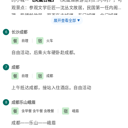
经宋祖英家乡游览国家唯一的红色碳酸盐石林——
下午自由活动：推荐张家界的新传奇AAAA景区
【张家界
观景点：参观文学巨匠—沈丛文故居，民国第一任内阁总
AAAA
【红石林景区】
（约1小时），聚峡谷，湖泉，溶
大峡谷】
268元/人含综费3.5小时（门票、超公里费、导
理—熊稀龄故居，观百年古城楼—东门城楼，北门城楼，
洞瀑布为一体，走进红石林景区，犹如进入了梦幻般的海
服费、景区内下山小滑道、赠送娃娃鱼宴）。见证世界第
展开查看全部
▼
乘木船游览沱江观赏吊脚楼群—沱水泛舟。漫步凤凰古城
底世界，石林、石墙、石崖，石峰千姿百态，如：清如楼
一长的高山峡谷斜拉玻璃桥奇观、它目前是世界最长、最
民族风情工艺品一条街，观赏虹桥风雨楼，杨氏宗祠—杨
兰古城 七彩迷宫、石兵列阵、城堡峰塔被誉为武陵第一
长沙
成都
6
高的全透明玻璃桥，玻璃桥总长430米、宽6米，桥面距
家祠堂，崇德堂，
江西
会馆—万寿宫，古城博物馆，观看
奇观。2013年荣获“中国最美地质公园”第一名。60分钟
餐
宿
自理
|
火车
谷底约300米，可站800人。桥面全部采用透明玻璃铺
苗家姜糖制作流程等，沿沱江两岸漫步（欣赏悠悠沱江
后进入有“新潇湘八景”之一的
【酉水画廊】
（138元/人
设，桥中心有全球最高的蹦极台，整个工程无钢筋支架，
自由活动，后乘火车硬卧赴成都。
水，翩翩吊脚楼，一种远离尘嚣的感觉油然而生），欣赏
船票未含）它是沈从文笔下最后的一段风景，有着湘西最
是一种全玻璃结构的桥梁。此玻璃桥还是世界首座斜拉式
沙湾吊角楼及电影《湘西缴匪记》的拍摄原址。
美河流之称的“酉水风情画廊”2015年首次向世人揭开神
高山峡谷玻璃桥（5月1日前待检时期、走一线天通道游
成都
7
行程结束后返回长沙（约500公里，车程约5小时30分
秘的面纱。现在的酉水两岸仍保留着一种古朴的方式，船
览、只能近观、不能上桥体验）；首次使用新型复合材料
餐
宿
自理
|
成都
钟）。入住酒店。
工号子依然高亢，山歌小调温婉如昔，讲述着这山这水这
建造桥梁等多项世界之最。游览
【隔音石】
、
【千年古
人的快乐与沧桑。悬棺 观音坐莲 酉水大峡谷，给人古朴
藤】
上午抵达成都，接站入住酒店。自由活动
、
【慈航普渡】
、
【梦幻彩虹】
【蝴蝶泉瀑布】
、
新奇 幽静而又能让人激动人心的感受！
【红旗渠瀑布群】
【炭窑遗址】
入住酒店。
品尝苗家长龙宴。2小时左右抵达凤凰，客人可自由游览
成都
乐山
峨眉
8
提示：不参加的
旅游
者自由活动或回酒店休息（不提供空
凤凰夜景，自行漫步沱江边,品味独特的苗疆风情。
调服务、无车导服务、请注意安全）
餐
宿
含早餐 含午餐 含晚餐
|
峨眉
夜间推荐：大型民俗风情魅力湘西表演或者梦幻张家界。
成都——乐山——峨眉