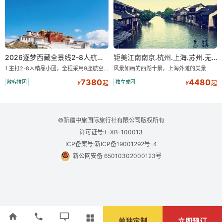
2026逐梦西藏全景线2-8人航空座椅小团
钜美江南南京.杭州.上海.苏州.无锡+双水乡“乌镇.西塘”双飞8日游【一价全含零自费】
1.主打2-8人精品小团，全程采用9座航空座椅车型（360度环抱式座舱），提供VIP级别的舒适出行体验 。供氧保障： 2.全程入住舒适型含氧酒店（低海拔的索松村和林芝除外），并贴心赠送3L氧气和大衣，极大缓解游客的高原反应焦虑 。 3.不走回头路：路线经过精心策划，全程不走回头路，主打深度边境游，随走随停 。 深度纯玩：主打“深度纯玩·精华景点”，把时间全部留给心中的震撼与眼中的美景 。 最长国道：打卡中国最长国道219，畅游珠峰东坡 。
风景如画的西湖十景，上海外滩的美景
7380
4480
散客拼团
独立成团
¥
起
¥
起
©新疆中旅国际旅行社有限公司版权所有
许可证号:L-XB-100013
ICP备案号:新ICP备19001292号-4
新公网安备 65010302000123号
单独定制
立即预订