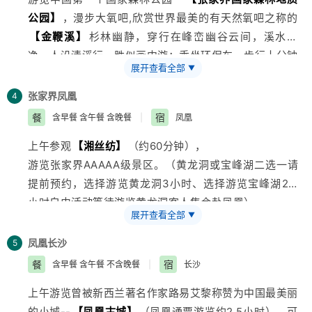
年时代。
【韶乐宫】
(游览约30分钟）。
公园】
，漫步大氧吧,欣赏世界最美的有天然氧吧之称的
下午乘车赴张家界，途经三湘四水，鱼米之乡，身临“湖
【金鞭溪】
杉林幽静，穿行在峰峦幽谷云间，溪水明
广熟、天下足”的佳境。
净，人沿清溪行，胜似画中游；乘坐环保车，步行十分钟
提示：散拼团有一定的特殊性，由于客人来的交通不一
展开查看全部
▼
抵达杨家界索道下站（76元/人上行索道未含）走进张家
样，如遇航班、火车晚点，短时间的等待属于正常情况，
界北纬30°地理新发现
【杨家界】
，看峰墙之绝，峰丛之
由于客人原因造成未能赶到正常发班时间的，产生额外费
张家界
凤凰
4
秀，峰林之奇。
用，客人自行承担。请客人积极与导游保持联系，务必保
餐
宿
含早餐 含午餐 含晚餐
|
凤凰
9:20乘坐环保车前往
【袁家界核心景区】
游览《阿凡
持手机通畅，开心
旅游
）
上午参观
【湘丝纺】
（约60分钟），
达》外景拍摄地——哈利路亚山，探寻影视阿凡达中群山
游览张家界AAAAA级景区。（黄龙洞或宝峰湖二选一请
漂浮、星罗棋布的玄幻莫测世界；参观云雾飘绕、峰峦叠
提前预约，选择游览黄龙洞3小时、选择游览宝峰湖2.5
嶂、气势磅礴的迷魂台，及天下第一桥等空中绝景。以不
小时自由活动等待游览黄龙洞客人集合赴凤凰）。
同的角度远眺张家界最大的凌空观景台—黄石寨。
展开查看全部
▼
参观土家民族精粹和传统手工艺术展览中心—
【印象张
11:00乘（百龙天梯72元/人未含）下山游览
【十里画廊
家界特产超市】
该中心以涉及土家传统文化、张家界特
景区】
凤凰
长沙
30分钟（十里画廊小火车单程38元/人自理）峡
5
色纯天然植物研究、张家界特色矿产岩石应用等领域
谷两岸林木葱茏、野花飘香，奇峰异石、千姿百态像一幅
餐
宿
含早餐 含午餐 不含晚餐
|
长沙
（50分钟）。
巨大的山水画卷。
上午游览曾被新西兰著名作家路易艾黎称赞为中国最美丽
BUS前往前往人杰地灵、民族风味浓郁的凤凰古城， 途
中餐后13:00参观
【晶彩武陵博览园】
（约50分钟），
的小城--
【凤凰古城】
（凤凰通票游览约2.5小时），可