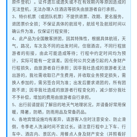
原件登机）。证件遗忘或遗失或不在有效期内等原因造成的
无法登机，无法办理入住酒店等损失由旅游者自行承担。
3、特价机票（或团队机票）不提供退票、改期、更名服务，
退团票价全损；不保证具体的航班号，航班号及航班时间以
确认件为准，仅保证行程安排；
4、此产品为全国散客拼团，因其特殊性，根据具体航班，天
气，路况，车次及不同的出发时间，住宿酒店，不同行程旅
游者的衔接，由此可能造成等待；行程中约定时间均为预
计，实际可能有一定误差。因任何公共交通引起的人身财产
行程损失，由旅游者自行承担；因非我社造成的旅游者无法
出游的，我社需收取已产生费用，并收取业务预定损失，需
换人参加的，需另签合同为准；出发后要求退团的，所有团
款不退；因非我社造成的旅游者行程变化的，减少部分我社
不予补偿，增加的费用由旅游者自行承担。
5、出行前请提前了解目的地天气地理状况，并请备好常用保
暖，降暑，防晒，防雨用品及常备药品。
6、各地宾馆设施均有差异，请游客入住时注意安全、防止滑
倒，冬季老人洗澡时间不宜过长。请注意行程中上下车、行
车中、酒店内、景区内、用餐点人身及财产安全（并照看好