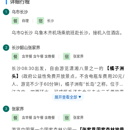
详细行程
乌市
长沙
1
餐
宿
自理
|
长沙
乌市Q长沙
乌鲁木齐
机场乘航班赴长沙，接机入住酒店。
长沙
韶山
张家界
2
餐
宿
含早餐 含午餐 含晚餐
|
张家界
长沙08:30出发，自由游览潇湘八景之一的
【橘子洲
头】
(政府公益性免费开放景点，不含电瓶车费用20元/
人、游览不少于60分钟)，橘子洲有“长岛”之称，位于湘
江之中，四面环水，可感怀毛泽东会当击水三千里的豪
展开查看全部
▼
情。
后乘车赴红太阳升起的地方—韶山。参观
【毛主席铜像
张家界
3
广场】
、
【毛泽东同志故居】
(游览20分钟)：1893年12
餐
宿
含早餐 含午餐 含晚餐
|
张家界
月26日，毛泽东同志诞生于此，并在这里度过了他的幼
游览中国第一个国家森林公园—
【张家界国家森林地质