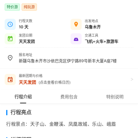
特价游
纯玩游
行程天数
出发地点
10 天
乌鲁木齐
发团日期
交通工具
天天发团
飞机+火车+旅游车
报名地址
新疆乌鲁木齐市沙依巴克区伊宁路89号新丰大厦A座7楼
最新团期与价格
>
天天发团
(点击查看价格日历)
行程介绍
费用包含
特别说明
行程亮点
行程景点：天子山、金鞭溪、凤凰故城、乐山、峨眉