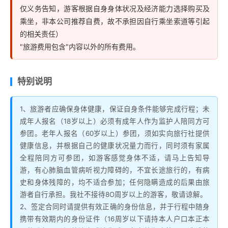
仅义务告知，游客根据自身身体状况及经济能力选择购买及
乘坐，非本公司推荐自费，故不承担因自行乘坐索道等引起
的相关责任）
"旅游费用包含"内容以外的所有费用。
特别说明
1、旅游者应确保身体健康，保证自身条件能够完成行程；未
成年人报名（18岁以上）必须有成年人作为监护人陪同方可
参团。老年人报名（60岁以上）参团，须如实向旅行社提供
健康信息，并根据自己的健康状况量力而行，同时须有家属
全程陪同方可参团，如游客感觉身体不适，请马上告知导
游，有心肺脑血管病听视力障碍的，不宜长途旅行的，有病
史和身体残障的，均不适合参加；任何隐瞒造成的后果由旅
游者自行承担。我社不接待8O周岁以上的游客，敬请谅解。
2、签定合同时请提供有效正确的身份信息，并于行程中随身
携带有效期内的身份证件（16周岁以下请持本人户口本正本