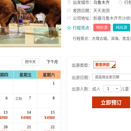
出发城市：
乌鲁木齐
行
发团日期：
天天发团
公司地址：
新疆乌鲁木齐市沙依
特价游
纯玩游
行程亮点：
行程景点：大理古城、洱海、黑龙
下个月
回今天
出游类型：
散客拼团
期四
星期五
星期六
出游日期：
请选择出发日期
1
1
出游人数：
成人
儿童
6
7
8
立秋
立即预订
13
14
15
4980
¥4980
¥4980
20
21
22