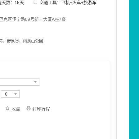
程天数：
15天
交通工具：
飞机+火车+旅游车
巴克区伊宁路89号新丰大厦A座7楼
潭、野象谷、南溪山公园
0
收藏
打印行程