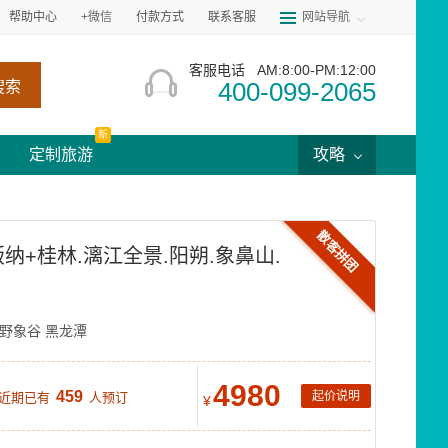
帮助中心
+微信
付款方式
联系客服
网站导航
客服电话
AM:8:00-PM:12:00
400-099-2065
搜索
新
定制旅游
攻略
散客拼团
版纳+桂林.漓江全景.阳朔.象鼻山.
野象谷
黑龙潭
4980
459
起价说明
 近期已有
人预订
¥