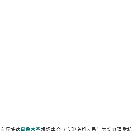
时自行抵达
乌鲁木齐
机场集合（专职送机人员）为您办理乘