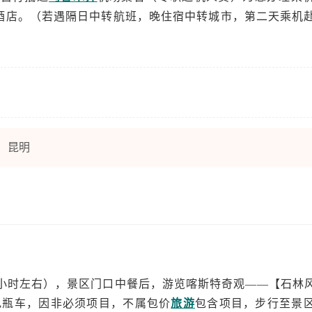
酒店。（若遇隔日中转航班，晚住宿中转城市，第二天乘机
昆明
2小时左右），景区门口中餐后，游览喀斯特奇观——【石林
电瓶车，因非必须项目，不属包价
旅游
包含项目，步行至景