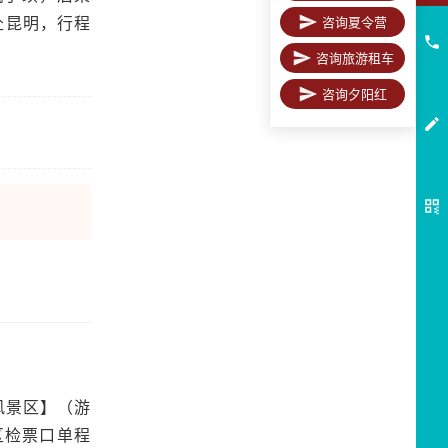
赴昆明，行程
咨询夏令营
咨询旅游租车
咨询夕阳红
风景区】（游
区检票口单程