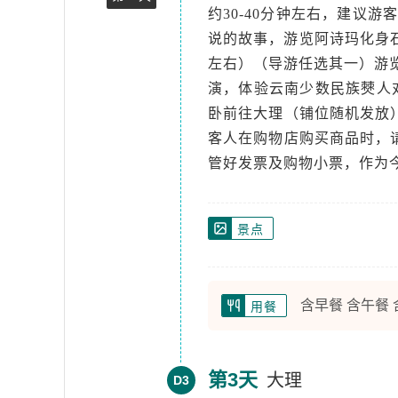
约30-40分钟左右，建议
说的故事，游览阿诗玛化身
左右）（导游任选其一）游览
演，体验云南少数民族僰人
卧前往大理（铺位随机发放
客人在购物店购买商品时，
管好发票及购物小票，作为
景点
含早餐 含午餐
用餐
第3天
大理
D3