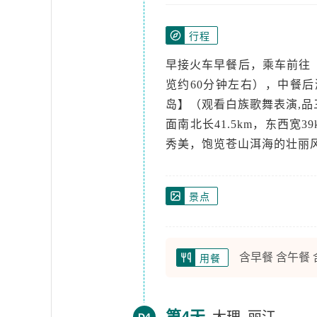
行程
早接火车早餐后，乘车前往
览约60分钟左右），中餐
岛】（观看白族歌舞表演,
面南北长41.5km，东西宽3
秀美，饱览苍山洱海的壮丽
景点
含早餐 含午餐
用餐
第4天