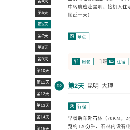
第4天
中转航班赴昆明、接机入住
第5天
顺延一天）
第6天
第7天
景点
第8天
第9天
自理
用餐
住宿
第10天
第11天
第2天
昆明
大理
D2
第12天
第13天
行程
第14天
早餐后车赴石林（70KM，
览约120分钟、石林内设有
第15天