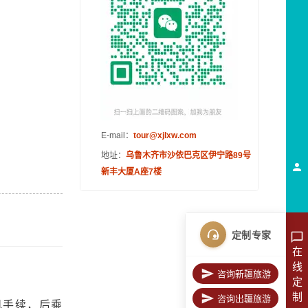
E-mail：
tour@xjlxw.com
地址：
乌鲁木齐市沙依巴克区伊宁路89号
新丰大厦A座7楼
定制专家
在
线
咨询新疆旅游
定
制
咨询出疆旅游
机手续，后乘