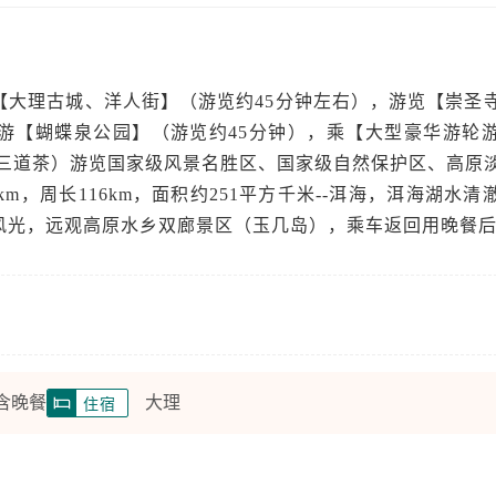
【大理古城、洋人街】（游览约45分钟左右），游览【崇圣
后游【蝴蝶泉公园】（游览约45分钟），乘【大型豪华游轮
品三道茶）游览国家级风景名胜区、国家级自然保护区、高原
9km，周长116km，面积约251平方千米--洱海，洱海湖水
风光，远观高原水乡双廊景区（玉几岛），乘车返回用晚餐
 含晚餐
大理
住宿