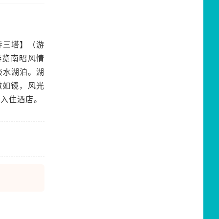
寺三塔】（游
游览南昭风情
淡水湖泊。湖
清澈如镜，风光
后入住酒店。