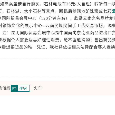
游客如需乘坐请自行购买，石林电瓶车25元/人自理）聆听每一
石，石林湖、大小石林等景点，回昆后参观地矿珠宝或七彩
国际贸易会展中心（120分钟左右），欣赏云南之名品牌龙润
对银饰文化的展示中心--云南民族民间手工艺交易市场，晚
）注：昆明国际贸易会展中心是中国面向东南亚商品进出口
请根据个人需要及喜好理性消费，绝不强迫购物；售出商品
今后退换货品的唯一凭证，我社将依据相关法律配合客人退
 含晚餐
火车
住宿