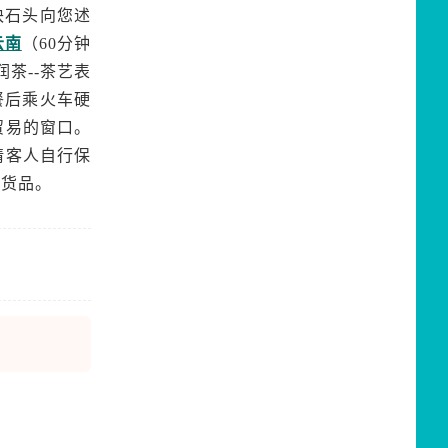
块石头向您述
云南
（60分钟
茶--茶艺表
餐后乘火车硬
贸易的窗口。
请客人自行保
换货品。