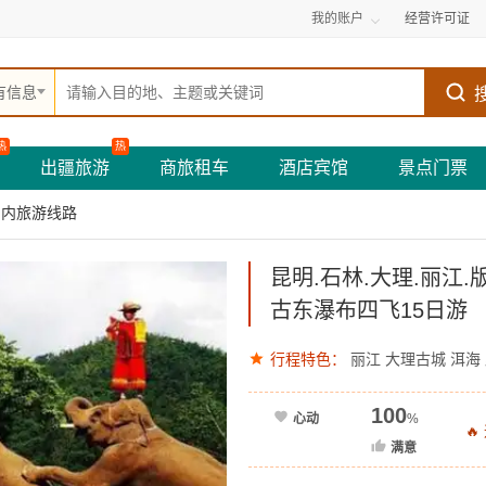
我的账户
经营许可证
有信息
热
热
出疆旅游
商旅租车
酒店宾馆
景点门票
国内旅游线路
昆明.石林.大理.丽江.
古东瀑布四飞15日游
行程特色：
丽江
大理古城
洱海
100
心动
%

满意