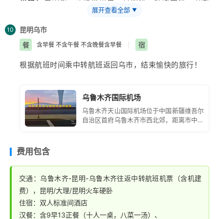
小镇】
用中餐。途径世界第一高架桥—红河大桥，返回
路，看中缅界碑，中缅光明佛寺，光明佛塔，祈福神树，
展开查看全部
▼
昆明，结束愉快的西双版纳之旅。
千手观音树等；晚餐后自费篝火晚会后入住酒店.
昆明
乌市
10
餐
宿
含早餐 不含午餐 不含晚餐含早餐
|
根据航班时间乘中转航班返回乌市，结束愉快的旅行！
乌鲁木齐国际机场
乌鲁木齐天山国际机场位于中国新疆维吾尔
自治区首府乌鲁木齐市西北郊，距离市中心
约 16 公里。它是中国面向中亚、西亚和欧
洲的大型门户枢纽机场，也是丝绸之路经济
带核心区的重要航空枢纽。
费用包含
交通：乌鲁木齐-昆明-乌鲁木齐往返中转航班机票（含机建
费），昆明/大理/昆明火车硬卧
住宿：双人标准间酒店
汉餐：含9早13正餐（十人一桌，八菜一汤）、