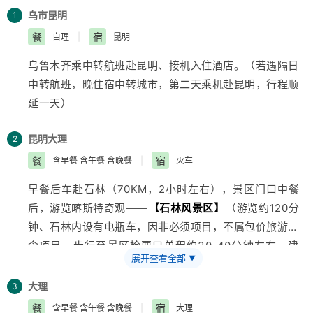
乌市
昆明
1
餐
宿
自理
|
昆明
乌鲁木齐
乘中转航班赴昆明、接机入住酒店。（若遇隔日
中转航班，晚住宿中转城市，第二天乘机赴昆明，行程顺
延一天）
昆明
大理
2
餐
宿
含早餐 含午餐 含晚餐
|
火车
早餐后车赴石林（70KM，2小时左右），景区门口中餐
后，游览喀斯特奇观——
【石林风景区】
（游览约120分
钟、石林内设有电瓶车，因非必须项目，不属包价
旅游
包
含项目，步行至景区检票口单程约30-40分钟左右，建
展开查看全部
▼
议游客如需乘坐请自行购买，石林电瓶车25元/人自理）
聆听每一块石头向您述说的故事，游览阿诗玛化身石，石
大理
3
林湖、大小石林等景点，回昆后参观地矿珠宝或七彩
云南
餐
宿
含早餐 含午餐 含晚餐
|
大理