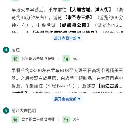
（60分钟左右）（导游任选其一）游览国际贸易会展中
早接火车早餐后，乘车前往
【大理古城、洋人街】
（游
心（120分钟左右），欣赏云南之名品牌龙润茶--茶艺表
览约45分钟左右），游览
【崇圣寺三塔】
（游览约60分
演，体验云南少数民族僰人对银饰文化的展示中心--云南
钟左右），中餐后游
【蝴蝶泉公园】
（游览约45分
民族民间手工艺交易市场，晚餐后乘火车硬卧前往大理
钟），乘
【大型豪华游轮游览南昭风情岛】
（观看白族
（铺位随机发放）注：昆明国际贸易会展中心是中国面向
展开查看全部
▼
歌舞表演,品三道茶）游览国家级风景名胜区、国家级自
东南亚商品进出口贸易的窗口。客人在购物店购买商品
然保护区、高原淡水湖泊。湖面南北长41.5km，东西宽
时，请根据个人需要及喜好理性消费，绝不强迫购物；售
丽江
4
39km，周长116km，面积约251平方千米--洱海，洱海
出商品请客人自行保管好发票及购物小票，作为今后退换
餐
宿
含早餐 含午餐 含晚餐
|
丽江
湖水清澈如镜，风光秀美，饱览苍山洱海的壮丽风光，远
货品的唯一凭证，我社将依据相关法律配合客人退换货
早餐后约08:00左右乘车BUS至大理玉石商场参观精美玉
观高原水乡双廊景区（玉几岛），乘车返回用晚餐后入住
品。
器。之后参观白族民居，白族手工银制品。在大理用完中
酒店。
餐后，车赴丽江（车程约4小时），后游览
【丽江古城，
四方街】
（游览约2小时），尽情品味丽江独特魅力；漫
展开查看全部
▼
步街市,您将领略到“家家溪水绕户转户户垂杨赛江南”的
独特古城风貌
丽江
大理
昆明
5
餐
宿
含早餐 含午餐 含晚餐
|
火车