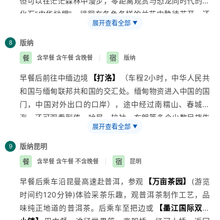
但可以在茫茫森林中漫步，零距离观赏与恐龙同时代的活
化石“中华桫椤”，徘徊在各色各样的兰花中静待花开，还
展开查看全部
▼
能欣赏到犀牛在草地自由地奔跑，观蝴碟馆、百鸟园、蟒
蛇园、穿越热带雨林、观看大象表演；午餐后游览北回归
版纳
8
线上唯一绿洲——
【原始森林公园】
（单程8公里，景区
餐
宿
含早餐 含午餐 含晚餐
|
版纳
游览时间为3个小时、电瓶车自理40元/人），观看孔雀
早餐后前往中缅边境
【打洛】
（车程2小时，中华人民共
放飞、民族歌舞表演、爱伲山寨抢亲活动，九龙瀑布、还
和国与缅甸联邦共和国的交汇处。缅甸物资进入中国的国
可以徒步领略热带沟谷雨林的风采，
【曼听公园】
（自
门，中国对外出口的口岸），途中经过南糯山、春城勐
费电瓶车30元、自费参加篝火晚会）--参观周恩来总理
海，还可观看到傣、哈尼、拉祜、布朗等多个少数民族生
铜像，观看大型鸟艺表演。晚餐后入住酒店休息
展开查看全部
▼
活的村寨风光；于
【中缅翡翠市场】
购买翡翠（60分钟
左右）；后乘车游览
【傣族村寨】
了解民风民俗、感受
版纳
昆明
9
傣家风情、及傣族民间工艺银器展示，逛傣家水果市场；
餐
宿
含早餐 含午餐 不含晚餐
|
昆明
后于
【国门】
拍照留念，欣赏异国风情；中餐后
【独树
早餐后乘车沿昆曼高速赴普洱，参观
【万亩茶园】
(游览
成林】
（3A景区，游玩时间约2.5小时.门票已含）自费
时间约120分钟)体验采茶乐趣，观普洱茶制作工艺，品
看异国风情红艺人表演及套票280元/人）观赏打破俗
味纯正地道的普洱茶。后乘车至把边或
【墨江国际双胞
语：单丝不成线，独木不成林的千年古榕树，走中缅巡逻