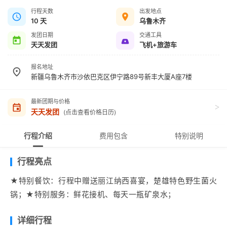
行程天数
出发地点
10 天
乌鲁木齐
发团日期
交通工具
天天发团
飞机+旅游车
报名地址
新疆乌鲁木齐市沙依巴克区伊宁路89号新丰大厦A座7楼
最新团期与价格
>
天天发团
(点击查看价格日历)
行程介绍
费用包含
特别说明
行程亮点
★特别餐饮：行程中赠送丽江纳西喜宴，楚雄特色野生菌火
锅；★特别服务：鲜花接机、每天一瓶矿泉水；
详细行程