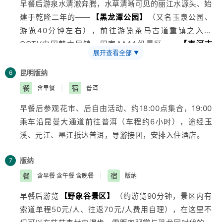
早餐后游泉水清澈奔腾，水草清晰可见的丽江水源头、始
建于乾隆二年的——
【黑龙潭公园】
（又名玉泉公园、
游览40分钟左右），前往游览茶马古道重镇之入选
CCTV中国魅力民镇、国家AAAA级景区——
【束河古
展开查看全部
▼
镇】
（游览40分钟左右）；乘车至玉龙雪山脚下的纳西
族东巴圣地--
【东巴大峡谷骑马场】
或
【雪山情人湖骑
昆明
版纳
6
马场】
（由导游任选其一），（约40分钟）参观丽江特
餐
宿
含早餐
|
普洱
产“螺旋藻”，（大约60分钟）在丽江用中餐后乘车返回
早餐后参观花市、后自由活动、约18:00点集合，19:00
大理，晚餐后大理火车返昆明。
乘车沿昆曼大通道前往普洱（车程约6小时），途经玉
溪、元江、墨江抵达普洱，导游接团，安排入住酒店。
版纳
7
餐
宿
含早餐 含午餐 含晚餐
|
版纳
早餐后游览
【野象谷景区】
（约游览90分钟，景区内有
索道单程50元/人、往返70元/人费用自理），在这里不