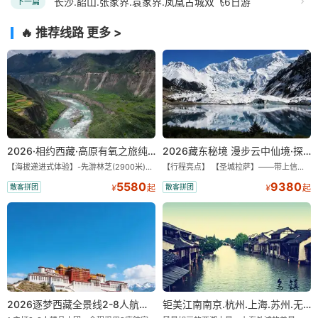
长沙.韶山.张家界.袁家界.凤凰古城双飞6日游
下一篇
🔥 推荐线路
更多 >
2026·相约西藏·高原有氧之旅纯玩9/11日游
2026藏东秘境 漫步云中仙境·探秘世外桃源·纯玩11/13日
【海拔递进式体验】-先游林芝(2900米)再访拉萨(3650米)，亲测 99%游客零高反 。 【贴心保障】-全程配备便携式制氧机，高反根本不是事儿 ！ 【无人机航拍】-雪山/圣湖/峡谷/古寺民俗深度串联，「随车航拍」大片呈现 。 【特色美食】-石锅鸡热腾腾的烟火气，当地特色烤羊宴，欢快的篝火歌舞 。 【沉浸式体验】-赠送藏装旅拍，夜游布达拉宫，让旅程成为有温度的记忆 。 【绝美风光】-醉美318穿越云端，林芝秘境藏地江南，羊卓雍措上帝打翻的调色盘 。
【行程亮点】 【圣城拉萨】——带上信心与信仰去西藏，行吟拉萨，感受这座城与生俱来的与众不同！ 【布达拉宫】——集宫殿城堡寺院于一体的宏伟建筑，是西藏最完整的古代宫堡建筑群！ 【巴松措】——西藏首个自然风景类国家5A级旅游风景区 【鲁朗小镇】——藏语龙王谷，神仙居住的地方 【米堆冰川】——中国三大海洋冰川之一 【然乌湖】——静谧然乌，它的静和蓝远近闻名！ 【莲花秘境墨脱】——隐藏的莲花、云里雾里，雪山之下，被称为“中国最后一个世外桃源”。 【雅鲁藏布大峡谷】——世界最深最长的河流峡谷，地球上“最后的秘境”，“最美的伤痕”！ 【索松村】——索松村位于西藏林芝地区，是一个被誉为“藏地最美村庄”的地方！ 【南迦巴瓦峰】——南迦巴瓦峰用“长矛直刺苍穹”形容它，尤其它的日落金山，气吞山河 【特别赠送】——藏装写真、哈达礼遇、缓解高反 便携式氧气1瓶/人
5580
9380
散客拼团
散客拼团
¥
起
¥
起
2026逐梦西藏全景线2-8人航空座椅小团
钜美江南南京.杭州.上海.苏州.无锡+双水乡“乌镇.西塘”双飞8日游【一价全含零自费】