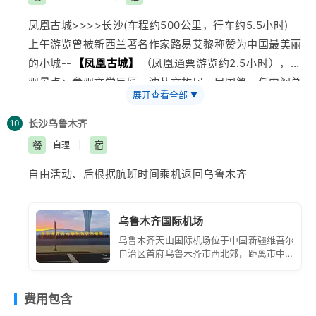
家界特产超市】
该中心以涉及土家传统文化、张家界特
景区】
30分钟（十里画廊小火车单程38元/人自理）峡
凤凰古城>>>>长沙(车程约500公里，行车约5.5小时)
色纯天然植物研究、张家界特色矿产岩石应用等领域
谷两岸林木葱茏、野花飘香，奇峰异石、千姿百态像一幅
上午游览曾被新西兰著名作家路易艾黎称赞为中国最美丽
（50分钟）。
巨大的山水画卷。
的小城--
【凤凰古城】
（凤凰通票游览约2.5小时），可
BUS前往前往人杰地灵、民族风味浓郁的凤凰古城， 途
中餐后13:00参观
【晶彩武陵博览园】
（约50分钟），
观景点：参观文学巨匠—沈丛文故居，民国第一任内阁总
经宋祖英家乡游览国家唯一的红色碳酸盐石林——
下午自由活动：推荐张家界的新传奇AAAA景区
【张家界
展开查看全部
▼
理—熊稀龄故居，观百年古城楼—东门城楼，北门城楼，
AAAA
【红石林景区】
（约1小时），聚峡谷，湖泉，溶
大峡谷】
268元/人含综费3.5小时（门票、超公里费、导
乘木船游览沱江观赏吊脚楼群—沱水泛舟。漫步凤凰古城
洞瀑布为一体，走进红石林景区，犹如进入了梦幻般的海
长沙
乌鲁木齐
10
服费、景区内下山小滑道、赠送娃娃鱼宴）。见证世界第
民族风情工艺品一条街，观赏虹桥风雨楼，杨氏宗祠—杨
底世界，石林、石墙、石崖，石峰千姿百态，如：清如楼
餐
宿
自理
|
一长的高山峡谷斜拉玻璃桥奇观、它目前是世界最长、最
家祠堂，崇德堂，
江西
会馆—万寿宫，古城博物馆，观看
兰古城 七彩迷宫、石兵列阵、城堡峰塔被誉为武陵第一
高的全透明玻璃桥，玻璃桥总长430米、宽6米，桥面距
自由活动、后根据航班时间乘机返回
乌鲁木齐
苗家姜糖制作流程等，沿沱江两岸漫步（欣赏悠悠沱江
奇观。2013年荣获“中国最美地质公园”第一名。60分钟
谷底约300米，可站800人。桥面全部采用透明玻璃铺
水，翩翩吊脚楼，一种远离尘嚣的感觉油然而生），欣赏
后进入有“新潇湘八景”之一的
【酉水画廊】
（138元/人
设，桥中心有全球最高的蹦极台，整个工程无钢筋支架，
沙湾吊角楼及电影《湘西缴匪记》的拍摄原址。
船票未含）它是沈从文笔下最后的一段风景，有着湘西最
乌鲁木齐国际机场
是一种全玻璃结构的桥梁。此玻璃桥还是世界首座斜拉式
行程结束后返回长沙（约500公里，车程约5小时30分
美河流之称的“酉水风情画廊”2015年首次向世人揭开神
乌鲁木齐天山国际机场位于中国新疆维吾尔
高山峡谷玻璃桥（5月1日前待检时期、走一线天通道游
钟）。入住酒店。
自治区首府乌鲁木齐市西北郊，距离市中心
秘的面纱。现在的酉水两岸仍保留着一种古朴的方式，船
览、只能近观、不能上桥体验）；首次使用新型复合材料
约 16 公里。它是中国面向中亚、西亚和欧
工号子依然高亢，山歌小调温婉如昔，讲述着这山这水这
建造桥梁等多项世界之最。游览
【隔音石】
、
【千年古
洲的大型门户枢纽机场，也是丝绸之路经济
带核心区的重要航空枢纽。
人的快乐与沧桑。悬棺 观音坐莲 酉水大峡谷，给人古朴
费用包含
藤】
、
【慈航普渡】
、
【梦幻彩虹】
【蝴蝶泉瀑布】
、
新奇 幽静而又能让人激动人心的感受！