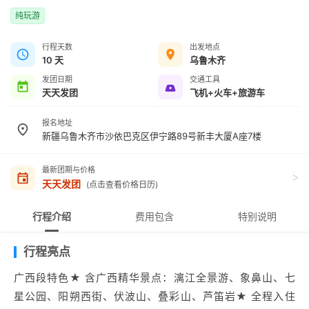
纯玩游
行程天数
出发地点
10 天
乌鲁木齐
发团日期
交通工具
天天发团
飞机+火车+旅游车
报名地址
新疆乌鲁木齐市沙依巴克区伊宁路89号新丰大厦A座7楼
最新团期与价格
>
天天发团
(点击查看价格日历)
行程介绍
费用包含
特别说明
行程亮点
广西段特色★ 含广西精华景点：漓江全景游、象鼻山、七
星公园、阳朔西街、伏波山、叠彩山、芦笛岩★ 全程入住