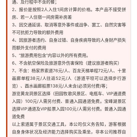
通、及行程中不含的餐；
2、报价是按照2人入住1间房计算的价格。本产品不接受拼
房、若一人住宿一间房需补房差
3、因交通延误、取消等意外事件或战争、罢工、自然灾害等
不可抗拒力导致的额外费用
4、因旅游者违约、自身过错、自身疾病导致的人身财产损失
而额外支付的费用
5、“旅游费用包含”内容以外的所有费用。
6、不含航空保险及旅游意外伤害保险（建议旅游者购买）
7、不含：杨家界索道76元/人、百龙天梯单程72元/人、十里
画廊单程38元/人往返52元/人（游道平坦可以选择步行游
览）、酉水画廊船票138元/人未含(必须另付费)等；
游览黄龙洞景区选择（田园牧歌风景区、电瓶车、VIP通道费
入园）100元/人需另付费、普通入园通道免费。宝峰湖景区
选择VIP通道及VIP船票入园100元/人需另付费。普通入园通
道免费
以上索道属于景区交通工具，本公司仅义务告知，游客根据
自身身体状况及经济能力选择购买及乘坐，非本公司推荐自