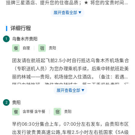
挂牌三星酒店、提升您的住宿品质；★ 将您的宝贵时间全
部留在景点中；
展开查看全部
▼
详细行程
乌鲁木齐
贵阳
1
餐
宿
自理
|
贵阳
团友请在航班起飞前2.5小时自行抵达
乌鲁木齐
机场集合
（专职送机人员）为您办理乘机手续，后乘中转航班赴美
丽的林城——贵阳，机场接您入住酒店。（备注：若遇到
隔日中转航班，晚住宿中转城市，第二天乘机赴贵阳，行
展开查看全部
▼
程顺延一天）
贵阳
2
餐
宿
含早餐 含午餐
|
贵阳
早约06:30分集合上车，07:00分左右发车，由贵阳市区
出发行驶贵黄高速公路,车程2.5小时左右抵国家《5A级