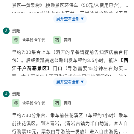
景区—黄果树》,换乘景区环保车（50元/人费用已含)。
09:00—11:00前往有水上石林、天然盆景之称的《天星
展开查看全部
▼
桥景区》，这里顽石突兀而起，星罗棋布，一路欣赏高老
庄
【天星湖】
、喀斯特溶洞奇观
【天星洞】
、小白龙的
贵阳
3
【冒水潭】
、
【水上石林】
、
【天星桥上桥】
、
【飞瀑
餐
宿
含早餐 含午餐
|
贵阳
桥】
等著名景观；在此游览美轮美奂的
【银链坠潭瀑
早约7:00集合上车（酒店的早餐请提前告知酒店前台打
布】
，堪称景区最优美瀑布。
包）。后经贵凯高速公路出发车程约3.5小时，抵达
【西
11:00-13:00前往景区餐厅用中餐。酒店配备有大型的
贵
江千户苗寨景区】
门口（导游需要15分钟左右购买门
州
名优土特产大型超市，客人可自行选购贵州土特产。
票，客人可以先上下卫生间或在大门口拍照留念）。进入
13:00-16:00餐后乘环保车前往
【黄果树大瀑布】
，给您
展开查看全部
▼
景区后直奔表演场观看西江景区安排的当地表演（因表演
充足的游览时间，您可以从前后左右，上下里外8个角度
为免费，如遇下雨或国丧政府行为等则会取消表演）。
欣赏这个
贵阳
亚洲
最大的瀑布，您也可以一路向上走进美猴王
4
12:30左右请在导游指定地点集合，品苗家的特色风味餐
的府邸
【水帘洞】
，去找找黄果树名称的由来
【黄角
餐
宿
含早餐 含午餐
|
贵阳
【长桌饭】
，感受西江苗家的饮食文化（用餐是大長桌
榕】
，过铁索桥；您也可以在观瀑台寻找大瀑布最美的
早约7:30分集合、乘车前往花溪区（车程约1小时）乘车
每人一个位置，请贵宾的包包行李看管好的同时，不要占
角度留影。之后游览瀑布群最宽的
【陡坡塘瀑布】
，这
前往花溪区。到达青岩，(青岩古镇为半自助游，客人自
其他人的位置）。用餐后参观民族博物馆（博物馆一楼、
里也是唐僧师徒四人取经的必经之地。
行购票10元，票款由导游统一发放）进入自由游览，全
二楼自由参观，无讲解）该馆反映了西江境内的苗族同胞