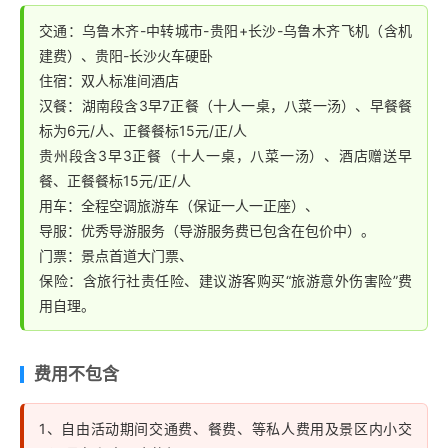
【红旗渠瀑布群】
【炭窑遗址】
入住酒店。
品尝苗家长龙宴。2小时左右抵达凤凰，客人可自由游览
提示：不参加的
旅游
者自由活动或回酒店休息（不提供空
交通：乌鲁木齐-中转城市-贵阳+长沙-乌鲁木齐飞机（含机
凤凰夜景，自行漫步沱江边,品味独特的苗疆风情。
建费）、贵阳-长沙火车硬卧
调服务、无车导服务、请注意安全）
住宿：双人标准间酒店
夜间推荐：大型民俗风情魅力湘西表演或者梦幻张家界
汉餐：湖南段含3早7正餐（十人一桌，八菜一汤）、早餐餐
（门票普座228元/人、贵宾座258元/人，超级VIP座398
标为6元/人、正餐餐标15元/正/人
元/人，观赏约2小时）
贵州段含3早3正餐（十人一桌，八菜一汤）、酒店赠送早
餐、正餐餐标15元/正/人
用车：全程空调旅游车（保证一人一正座）、
导服：优秀导游服务（导游服务费已包含在包价中）。
门票：景点首道大门票、
保险：含旅行社责任险、建议游客购买“旅游意外伤害险”费
用自理。
费用不包含
1、自由活动期间交通费、餐费、等私人费用及景区内小交