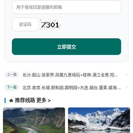
立即提交
长沙.韶山.张家界.凤凰九景纯玩+桂林.漓江全景.阳朔.象鼻山.古东瀑布四飞10日
上一篇
北京.故宫.长城.颐和园.圆明园+大连.烟台.蓬莱.威海.青岛双飞9日游
下一篇
🔥 推荐线路
更多 >