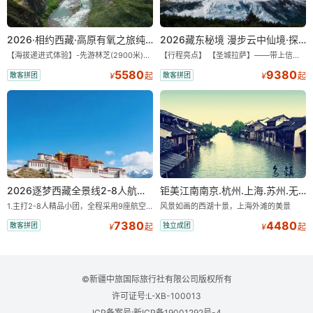
2026·相约西藏·高原有氧之旅纯玩9/11日游
2026藏东秘境 漫步云中仙境·探秘世外桃源·纯玩11/13日
【海拔递进式体验】-先游林芝(2900米)再访拉萨(3650米)，亲测 99%游客零高反 。 【贴心保障】-全程配备便携式制氧机，高反根本不是事儿 ！ 【无人机航拍】-雪山/圣湖/峡谷/古寺民俗深度串联，「随车航拍」大片呈现 。 【特色美食】-石锅鸡热腾腾的烟火气，当地特色烤羊宴，欢快的篝火歌舞 。 【沉浸式体验】-赠送藏装旅拍，夜游布达拉宫，让旅程成为有温度的记忆 。 【绝美风光】-醉美318穿越云端，林芝秘境藏地江南，羊卓雍措上帝打翻的调色盘 。
【行程亮点】 【圣城拉萨】——带上信心与信仰去西藏，行吟拉萨，感受这座城与生俱来的与众不同！ 【布达拉宫】——集宫殿城堡寺院于一体的宏伟建筑，是西藏最完整的古代宫堡建筑群！ 【巴松措】——西藏首个自然风景类国家5A级旅游风景区 【鲁朗小镇】——藏语龙王谷，神仙居住的地方 【米堆冰川】——中国三大海洋冰川之一 【然乌湖】——静谧然乌，它的静和蓝远近闻名！ 【莲花秘境墨脱】——隐藏的莲花、云里雾里，雪山之下，被称为“中国最后一个世外桃源”。 【雅鲁藏布大峡谷】——世界最深最长的河流峡谷，地球上“最后的秘境”，“最美的伤痕”！ 【索松村】——索松村位于西藏林芝地区，是一个被誉为“藏地最美村庄”的地方！ 【南迦巴瓦峰】——南迦巴瓦峰用“长矛直刺苍穹”形容它，尤其它的日落金山，气吞山河 【特别赠送】——藏装写真、哈达礼遇、缓解高反 便携式氧气1瓶/人
5580
9380
散客拼团
散客拼团
¥
起
¥
起
2026逐梦西藏全景线2-8人航空座椅小团
钜美江南南京.杭州.上海.苏州.无锡+双水乡“乌镇.西塘”双飞8日游【一价全含零自费】
1.主打2-8人精品小团，全程采用9座航空座椅车型（360度环抱式座舱），提供VIP级别的舒适出行体验 。供氧保障： 2.全程入住舒适型含氧酒店（低海拔的索松村和林芝除外），并贴心赠送3L氧气和大衣，极大缓解游客的高原反应焦虑 。 3.不走回头路：路线经过精心策划，全程不走回头路，主打深度边境游，随走随停 。 深度纯玩：主打“深度纯玩·精华景点”，把时间全部留给心中的震撼与眼中的美景 。 最长国道：打卡中国最长国道219，畅游珠峰东坡 。
风景如画的西湖十景，上海外滩的美景
7380
4480
散客拼团
独立成团
¥
起
¥
起
©新疆中旅国际旅行社有限公司版权所有
许可证号:L-XB-100013
ICP备案号:新ICP备19001292号-4