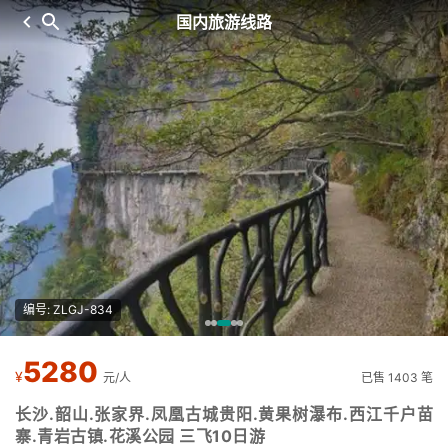
国内旅游线路
编号: ZLGJ-834
5280
¥
元/人
已售 1403 笔
长沙.韶山.张家界.凤凰古城贵阳.黄果树瀑布.西江千户苗
寨.青岩古镇.花溪公园 三飞10日游