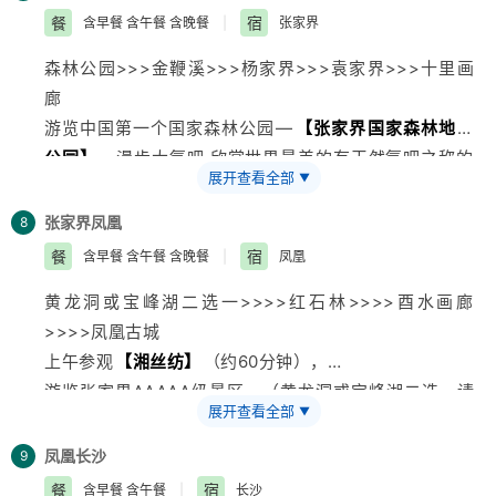
得到彻底满足。
情。
餐
宿
含早餐 含午餐 含晚餐
|
张家界
后乘车赴红太阳升起的地方—韶山。参观
【毛主席铜像
森林公园>>>金鞭溪>>>杨家界>>>袁家界>>>十里画
广场】
、
【毛泽东同志故居】
(游览20分钟)：1893年12
廊
月26日，毛泽东同志诞生于此，并在这里度过了他的幼
游览中国第一个国家森林公园—
【张家界国家森林地质
年时代。
【韶乐宫】
(游览约30分钟）。
公园】
，漫步大氧吧,欣赏世界最美的有天然氧吧之称的
下午乘车赴张家界，途经三湘四水，鱼米之乡，身临“湖
展开查看全部
▼
【金鞭溪】
杉林幽静，穿行在峰峦幽谷云间，溪水明
广熟、天下足”的佳境。
净，人沿清溪行，胜似画中游；乘坐环保车，步行十分钟
提示：散拼团有一定的特殊性，由于客人来的交通不一
张家界
凤凰
8
抵达杨家界索道下站（76元/人上行索道未含）走进张家
样，如遇航班、火车晚点，短时间的等待属于正常情况，
餐
宿
含早餐 含午餐 含晚餐
|
凤凰
界北纬30°地理新发现
【杨家界】
，看峰墙之绝，峰丛之
由于客人原因造成未能赶到正常发班时间的，产生额外费
黄龙洞或宝峰湖二选一>>>>红石林>>>>酉水画廊
秀，峰林之奇。
用，客人自行承担。请客人积极与导游保持联系，务必保
>>>>凤凰古城
9:20乘坐环保车前往
【袁家界核心景区】
游览《阿凡
持手机通畅，开心
旅游
）。
上午参观
【湘丝纺】
（约60分钟），
达》外景拍摄地——哈利路亚山，探寻影视阿凡达中群山
游览张家界AAAAA级景区。（黄龙洞或宝峰湖二选一请
漂浮、星罗棋布的玄幻莫测世界；参观云雾飘绕、峰峦叠
展开查看全部
▼
提前预约，选择游览黄龙洞3小时、选择游览宝峰湖2.5
嶂、气势磅礴的迷魂台，及天下第一桥等空中绝景。以不
小时自由活动等待游览黄龙洞客人集合赴凤凰）。
同的角度远眺张家界最大的凌空观景台—黄石寨。
凤凰
长沙
9
参观土家民族精粹和传统手工艺术展览中心—
【印象张
11:00乘（百龙天梯72元/人未含）下山游览
【十里画廊
餐
宿
含早餐 含午餐
|
长沙