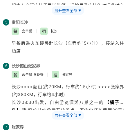
16:00—18:00乘车返回贵阳，18:30左右抵达贵阳入住酒
程客人自行安排无导游带领，请按导游安排的时间准时在
豪迈悲壮的迁徙历程，展现了2000多年来西江苗族人民
店
展开查看全部
▼
统一集合地点集合上车。可品尝当地风味小吃:状元蹄，
在抵御自然灾害、建设美好家园过程中形成的悠久的民族
黄果树攻略：1.在黄果树大瀑布景区内一定要穿行“水帘
玫瑰糖，糕粑稀饭、青岩小豆腐等，青岩古镇内有各种
贵
文化、婚姻习俗以及节庆、服饰、饮食、民族工艺、生产
贵阳
长沙
5
洞”.从多个不同方位全面观赏每个角度瀑布的神奇与壮。
州
特产及手工艺品，可自行参观及购买）。
活动等壮丽的图片。后上观景台
【观西江千户全景】
餐
宿
含早餐
|
长沙
2.一定要在瀑布脚下稍作停留.给自己几个深呼吸.此地每
后游览贵州保存最完整的明清古镇，建于明洪武十一年
（因上乘坐环保车游客较多，游客需要稍微等待，每车最
立方米空气中含有2.8。个负氧离子.可清肺提神。
早餐后乘火车硬卧赴长沙（车程约15小时），接站入住
（公元1378年）的
【青岩古镇】
，他以密集的古建筑
多乘坐10人，若无导游跟随的车辆请游客注意安全，先
酒店
群、保存完好的古民居和浓厚的历史文化氛围而享誉海内
行到达后先行观看西江全景），后自由活动。
外, 也是电影((寻枪)) 拍摄地。
15:00左右集合离开景区前往三棵树镇政府扶持实验村—
长沙
韶山
张家界
6
后赴花溪湿地公园(车程约30分钟)，后乘电瓶车(费用已
【犇牛苗寨】
（车程30分钟），体验苗族家访、观银饰
餐
宿
含午餐 含晚餐
|
张家界
含)游览云贵高原明珠—
【花溪湿地公园风景区】
, 感受
（游览50分钟）。
“十里河滩明如镜、几步花圃几农田”的美丽风光,竹树繁
16:30返回贵阳。约19:40左右返回贵阳入住酒店
长沙>>>>韶山(约70KM，行车约1.5小时) >>>>张家界
茂、四季花香。
西江攻略：1.
贵州
处于山区地带，天气多变，请自行带好
(约380KM，行车约4小时)
外套、雨伞等；
长沙08:30出发，自由游览潇湘八景之一的
【橘子洲
2.西江赏歌舞时.可积极参与到活动当中去享受淳朴的苗
头】
(政府公益性免费开放景点，不含电瓶车费用20元/
展开查看全部
▼
族文化。
人、游览不少于60分钟)，橘子洲有“长岛”之称，位于湘
3.苗家特色饮食—长桌宴，品尝苗家牛角酒，让你的味蕾
江之中，四面环水，可感怀毛泽东会当击水三千里的豪
张家界
7