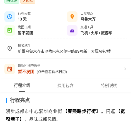
纯玩游
夕阳红
行程天数
出发地点
13 天
乌鲁木齐
发团日期
交通工具
暂不发团
飞机+火车+旅游车
报名地址
新疆乌鲁木齐市沙依巴克区伊宁路89号新丰大厦A座7楼
最新团期与价格
>
暂不发团
(点击查看价格日历)
行程介绍
费用包含
特别说明
行程亮点
漫步成都市中心繁华商业街
【春熙路步行街】
。闲逛
【宽
窄巷子】
，品味成都风情。