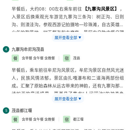
早餐后，大约08：00左右乘车前往
【九寨沟风景区】
，
入景区后换乘观光车游览九寨沟三条沟：树正沟、日则
沟、则渣洼沟，参观西游记拍摄地—珍珠滩，自古英雄出
少年的取景地—树正群海和古磨房，景区内自助中餐自理
展开查看全部
▼
（最低50元/人起价）先后游览熊猫海、长海、五彩池、
树正瀑布、老虎海、犀牛海等风光奇丽的自然景观。
九寨沟
牟尼沟
茂县
4
17:00左右离开景区返回酒店晚餐后客人可自费观赏藏羌
餐
宿
含早餐 含午餐 含晚餐
|
茂县
风情歌舞晚会（150-180元/人）和品尝特色烤羊肉（150
早餐后，乘车前往牟尼沟风景区，牟尼沟景区自然风光迷
元/人）。
人，民族风情浓郁。景区由扎嘎瀑布和二道海两部份组
成。汇聚了原始森林从远古带来的神韵，还有九寨沟那如
诗如画的童话境界，更兼具了黄龙“人间瑶池”的神奇色
展开查看全部
▼
彩。 扎嘎瀑布－－享有中华第一钙化瀑布之美誉。景区
沟长5公里，瀑布高104米，宽35米，以每秒23米的流速
茂县
都江堰
5
从巨大的钙化梯坎飞泻而下，声震数里，气势磅礴。远看
餐
宿
含早餐 含午餐 含晚餐
|
都江堰
宛如千条银色的哈达从天际飘逸而下；近看似万斛珍珠在