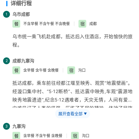
详细行程
乌市
成都
1
餐
宿
不含早餐 不含午餐 不含晚餐
|
成都
乌市统一乘飞机赴成都，抵达后入住酒店，开始愉快的旅
程。
成都
九寨沟
2
餐
宿
含早餐 含午餐 含晚餐
|
沟口
抵达成都，乘车前往经都江堰至映秀、观赏“地震壁画”。
经漩口集中村、“5·12断桥”、抵达震中映秀,车观“震源地
映秀地震遗迹”,纪念5·12遇难者，天灾无情，人间有爱。
灾难见证了人类的坚强，历练了不屈的精神，体验了民族
展开查看全部
▼
的团结；参观后经汶川至茂县。午餐后，沿途观赏岷江河
谷风光、藏羌民族风情，下午翻越1933年地震遗迹—叠
九寨沟
3
溪海子，经松潘古城，抵达九寨沟沟口入住酒店。
餐
宿
含早餐 不含午餐 含晚餐
|
沟口