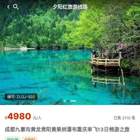
夕阳红旅游线路
编号: ZLGJ-920
4980
¥
元/人
已售 2110 笔
成都九寨沟黄龙贵阳黄果树瀑布重庆单飞13日畅游之旅