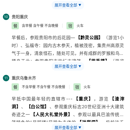
展开查看全部
▼
小时）—慈云寺、万寿宫、状元府，这里气势宏伟的定广
门城楼与石板古道、古牌坊交相辉映，后入住酒店
贵阳
重庆
10
餐
宿
含早餐 含午餐 不含晚餐
|
火车
早餐后，参观贵阳市的后花园—
【黔灵公园】
（游览1小
时）、弘福寺：园内古木参天，植被茂密，集
贵州
高原灵
气于一身，清泉怪石，随处可见，并有成群的罗猴和鸟类
栖息于此；参观贵阳市的标志建筑—
【甲秀楼】
（游览
展开查看全部
▼
30M）：始建于明朝万历年间，建楼以培风水，取“科甲
挺秀”之意，中餐后，特别赠送
【贵州省博物馆参观】
，
重庆
乌鲁木齐
11
后乘火车赴
重庆
。
餐
宿
不含早餐 不含午餐 不含晚餐
|
火车
早抵中国最年轻的直辖市---
【
重庆
】
，游览
【渣滓
洞】
、
【白公馆】
、参观重庆标志20世纪
亚洲
十大建筑
奇迹之一
【人民大礼堂外景】
、参观以最具巴渝传统建
筑特色的“吊脚楼”风貌为主体的
【洪崖洞】
、后前往千
展开查看全部
▼