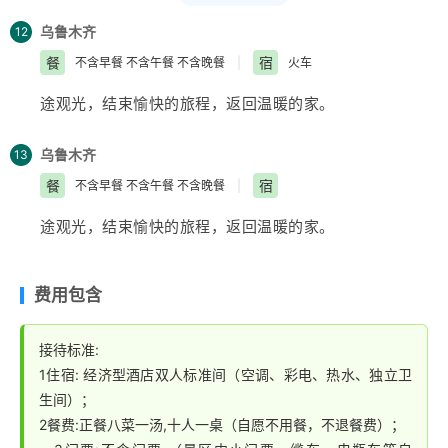
年古镇—
【瓷器口】
自由活动。下午根据列车时刻乘车
返回
乌鲁木齐
。
乌鲁木齐
12
餐
宿
不含早餐 不含午餐 不含晚餐
|
火车
途观光，结束愉快的旅程，返回温暖的家。
乌鲁木齐
13
餐
宿
不含早餐 不含午餐 不含晚餐
|
途观光，结束愉快的旅程，返回温暖的家。
费用包含
接待标准:
1住宿: 经济型酒店双人标准间（空调、彩电、热水、独立卫
生间）；
2餐费:正餐八菜一汤,十人一桌（自愿不用餐，不退餐费）；