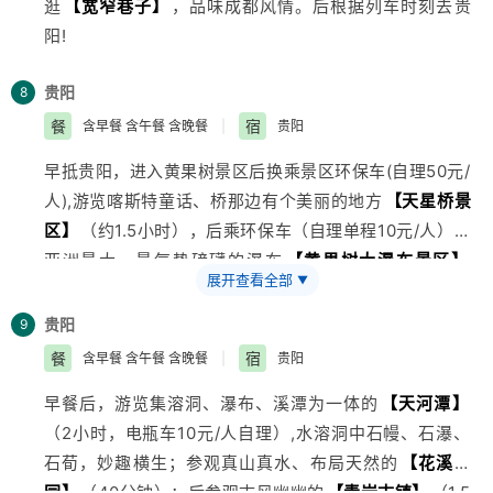
逛
【宽窄巷子】
，品味成都风情。后根据列车时刻去贵
阳!
贵阳
8
餐
宿
含早餐 含午餐 含晚餐
|
贵阳
早抵贵阳，进入黄果树景区后换乘景区环保车(自理50元/
人),游览喀斯特童话、桥那边有个美丽的地方
【天星桥景
区】
（约1.5小时），后乘环保车（自理单程10元/人）至
亚洲
最大、最气势磅礴的瀑布
【黄果树大瀑布景区】
展开查看全部
▼
（约1.5小时），游览盆景园、水帘洞等，景区内乘观光
大扶梯（自理单程30元/人，双程50元/人）返回乘环保
贵阳
9
车至
【徒坡塘景区】
，观黄果树最宽的瀑布——陡坡塘
餐
宿
含早餐 含午餐 含晚餐
|
贵阳
瀑布（约1小时）
早餐后，游览集溶洞、瀑布、溪潭为一体的
【天河潭】
（2小时，电瓶车10元/人自理）,水溶洞中石幔、石瀑、
石荀，妙趣横生；参观真山真水、布局天然的
【花溪公
园】
（40分钟）：后参观古风幽幽的
【青岩古镇】
（1.5