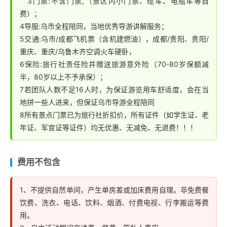
3门票:不含门票,（景区内小门票、缆车、电瓶车等自
费）；
4导服:乌市全程陪同，当地优秀导游讲解服务；
5交通:乌市/成都飞机票（含机建燃油），成都/贵阳、贵阳/
重庆、重庆/乌鲁木齐空调火车硬卧，
6保险:旅行社责任险并赠送旅游意外险（70-80岁保额减
半，80岁以上不予承保）；
7若团队人数不足16人时，为保证游览用车舒适度，会在当
地拼一些人进来，但保证乌市导游全程陪同
8所有景点门票已为旅行社折扣价，所有证件（如学生证、老
年证、军官证等证件）均无优惠、无减免、无退费！！！
费用不包含
1、不提供自然单间，产生单房差或加床费用自理。非免费餐
饮费、洗衣、电话、饮料、烟酒、付费电视、行李搬运等费
用。