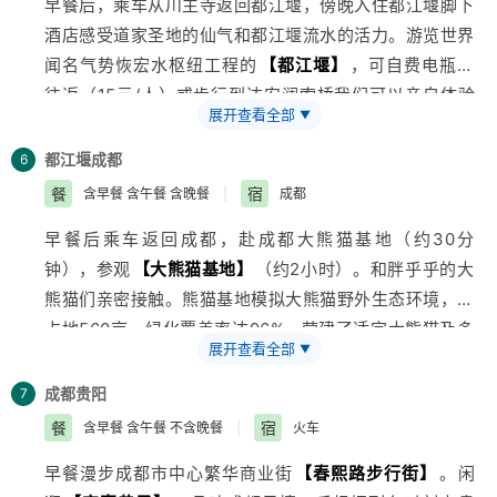
早餐后，乘车从川主寺返回都江堰，傍晚入住都江堰脚下
自然的琴弦上跳跃。
酒店感受道家圣地的仙气和都江堰流水的活力。游览世界
闻名气势恢宏水枢纽工程的
【都江堰】
，可自费电瓶车
往返（15元/人）或步行到达安澜索桥我们可以亲自体验
展开查看全部
▼
江水的湍急，见证让川西平原无重大水患的分水堤，鱼
嘴、飞沙堰、宝瓶口，感叹中国古人的智慧！
都江堰
成都
6
餐
宿
含早餐 含午餐 含晚餐
|
成都
早餐后乘车返回成都，赴成都大熊猫基地（约30分
钟），参观
【大熊猫基地】
（约2小时）。和胖乎乎的大
熊猫们亲密接触。熊猫基地模拟大熊猫野外生态环境，现
占地560亩，绿化覆盖率达96%，营建了适宜大熊猫及多
展开查看全部
▼
种珍稀野生动物生息繁衍的生态环境，参观大熊猫馆、蝴
蝶馆、小熊猫馆、大熊猫野外生活区、大熊猫产房，看可
成都
贵阳
7
爱国宝，体会人与动植物的自然和谐。后游览著名的
餐
宿
含早餐 含午餐 不含晚餐
|
火车
【锦里古街】
，在那里感受原滋原味的
四川
文化，品尝
早餐漫步成都市中心繁华商业街
【春熙路步行街】
。闲
丰富小吃，还可购买四川土特产。后入住酒店。