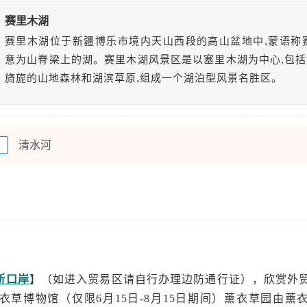
赛里木湖
赛里木湖位于新疆博乐市境内天山西段的高山盆地中,蒙语称
意为山脊梁上的湖。赛里木湖风景区是以塞里木湖为中心,包
旖旎的山地森林和湖滨草原,组成一个湖泊型风景名胜区。
清水河
宿
斯口岸
】（如进入贸易区请自行办理边防通行证），欣赏外
草博物馆（仅限6月15日-8月15日期间）薰衣草园由薰