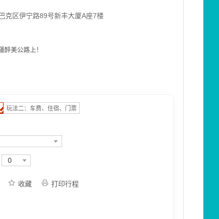
巴克区伊宁路89号新丰大厦A座7楼
疆醉美公路上！
玩法二：车费、住宿、门票
0
收藏
打印行程