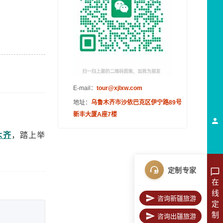
E-mail：
tour@xjlxw.com
地址：
乌鲁木齐市沙依巴克区伊宁路89号
新丰大厦A座7楼
木齐
，踏上举
定制专家
在
线
咨询新疆旅游
定
制
咨询出疆旅游