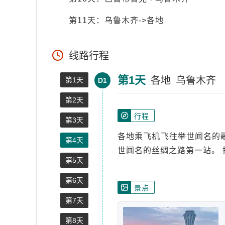
第11天：乌鲁木齐->各地
线路行程
第1天
各地
乌鲁木齐
第1天
D1
第2天
行程
第3天
各地乘飞机飞往举世闻名的
第4天
世闻名的丝绸之路第一站。 
第5天
第6天
景点
第7天
第8天