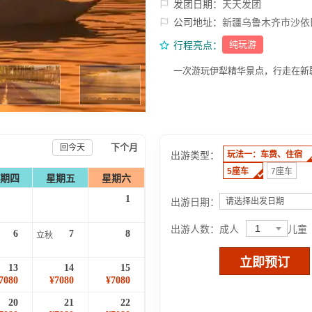
发团日期：
天天发团
公司地址：
新疆乌鲁木齐市沙依
纯玩游
行程亮点：
一次游玩伊犁精华景点，行走在新
下个月
回今天
出游类型：
玩法一：车费、住宿
5座车
7座车
期四
星期五
星期六
1
出游日期：
请选择出发日期
1
出游人数：
成人
儿童
6
7
8
立秋
立即预订
13
14
15
7080
¥7080
¥7080
20
21
22