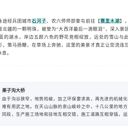
脉途经兵团城市
石河子
、农六师师部奎屯前往【
赛里木湖
】
是北疆的一颗明珠，被誉为“大西洋最后一滴眼泪”，深入景
蓝的湖水，岸边五颜六色的野花竞相绽放，远处的雪山与
影，策马扬鞭，在草场上奔驰，这里的美景才真正让您流连
休息。
果子沟大桥
由于沟谷狭窄，地势险峻，加之环保要求高，再先进的机械化
难有用武之地。在天山山脉的崇山峻岭之中，十几公里的地方
同段，生产施工场地和驻地互相交错，施工道路互相穿插，运
备也都得靠现场指挥，否则就乱成一团。