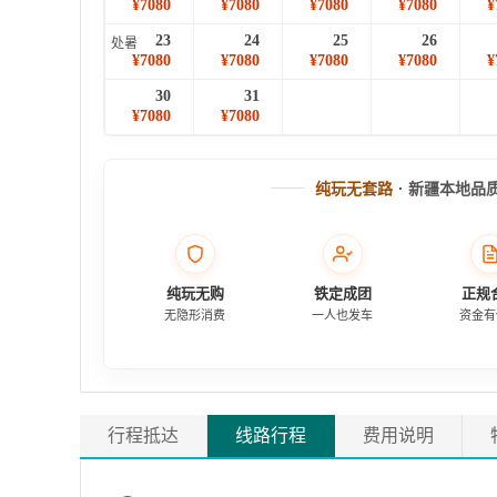
¥7080
¥7080
¥7080
¥7080
¥
23
24
25
26
处暑
¥7080
¥7080
¥7080
¥7080
¥
30
31
¥7080
¥7080
纯玩无套路
· 新疆本地品
纯玩无购
铁定成团
正规
无隐形消费
一人也发车
资金有
行程抵达
线路行程
费用说明