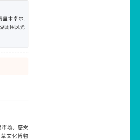
赛里木卓尔,
括湖周围风光
贸市场。感受
衣草文化博物