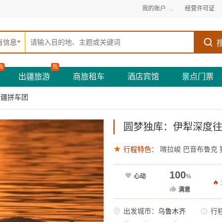
我的账户
经营许可证
有信息
热
热
出疆旅游
商旅租车
酒店宾馆
景点门票
新疆拼车团
圆梦独库：伊犁深度往
行程特色：
喀拉峻
巴音布鲁克
100
心动
%

满意
出发城市：
乌鲁木齐
行