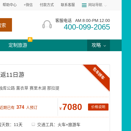
帮助中心
+微信
付款方式
联系客服
网站导航
客服电话
AM:8:00-PM:12:00
400-099-2065
搜索
新
定制旅游
攻略
包车拼车
返11日游
独库公路
薰衣草
赛里木湖
那拉提
7080
374
价格说明
 近期已有
人预订
¥
程天数：
11天
交通工具：
火车+旅游车