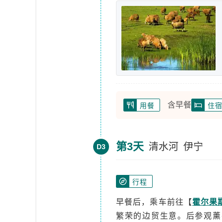
含早餐
用餐
住
第3天
清水河
伊宁
D3
行程
早餐后，乘车前往【
霍尔果
繁荣的边贸生意。后参观薰衣