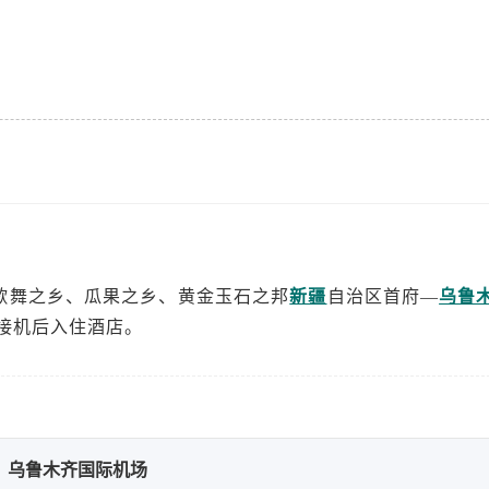
歌舞之乡、瓜果之乡、黄金玉石之邦
新疆
自治区首府—
乌鲁
接机后入住酒店。
乌鲁木齐国际机场