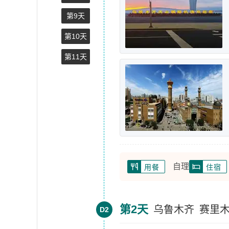
第9天
第10天
第11天
自理
用餐
住宿
第2天
乌鲁木齐
赛里
D2