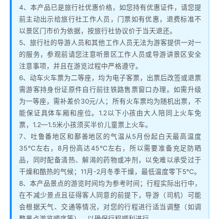
4、本产品已是旅行社优惠价格，如您持有优惠证件，请您提
前主动出示给旅行社工作人员，门票如有优惠，退费标准不
以景区门市价为依据，按旅行社协议价于当天退还。
5、旅行社的导游人员和其他工作人员无法为游客提供一对一
的服务，参观前请您注意听景区工作人员或导游讲景区安全
注意事项，并且在游览过程中严格遵守。
6、动车火车票为二等座，均为电子客票，出票后改签或退票
需游客持身份证原件自行前往铁路售票窗口办理。如需升级
为一等座，需补差价30元/人；所有火车票均为随机出票，不
能保证具体车厢和座位。1.2以下小孩由大人陪同上火车免
票，1.2—1.5米小孩须买半价儿童票上火车。
7、吐鲁番地区和鄯善地区的气温从5月份起白天最高温度
35℃左右，8月份高达45℃左右，所以需要准备充足防晒
品，同时配备清热、解渴的药物或冲剂，以免难以承受过于
干燥和酷热的气候；11月-2月冬季干燥，最低温度零下5℃。
8、本产品景点的游览时间均为参考时间；行程实际出行中，
在不减少景点且征得客人同意的前提下，导游（司机）可能
会根据天气、交通等情况，对您的行程进行适当调整（如调
整景点游览顺序等），以确保行程顺利进行。