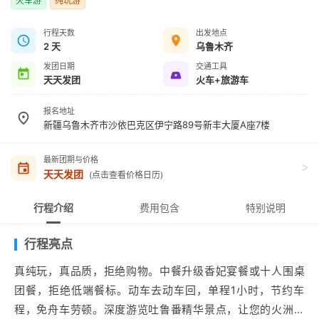
火车游
纯玩游
行程天数
出发地点
2 天
乌鲁木齐
发团日期
交通工具
天天发团
火车+旅游车
报名地址
新疆乌鲁木齐市沙依巴克区伊宁路89号新丰大厦A座7楼
最新团期与价格
>
天天发团
(点击查看价格日历)
行程介绍
费用包含
特别说明
行程亮点
真纯玩，真品质，拒绝购物。中餐升级香妃宴餐或十人围桌
团餐，拒绝低端餐标。动车去动车回，单程1小时，节约车
程，免舟车劳顿。深度游览吐鲁番精华景点，让您的火洲之