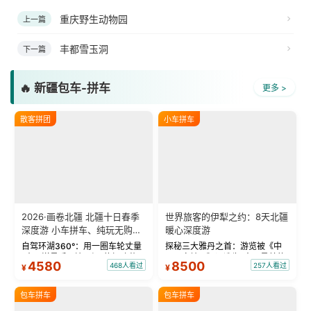
重庆野生动物园
上一篇
丰都雪玉洞
下一篇
🔥 新疆包车-拼车
更多 >
散客拼团
小车拼车
2026·画卷北疆 北疆十日春季
世界旅客的伊犁之约：8天北疆
深度游 小车拼车、纯玩无购
暖心深度游
物！
自驾环湖360°：用一圈车轮丈量
探秘三大雅丹之首：游览被《中
“大西洋最后一滴眼泪”的极致蔚
国国家地理》评选为“中国最美的
4580
8500
468人看过
257人看过
¥
¥
蓝。 赛湖旅拍：甄选多款风格服
三大雅丹”第一名的克拉玛依魔鬼
饰，9张精修美照，定格赛里木湖
城。 中国第一村：探访仅存的图
绝美瞬间。 赛湖坦克300跟车视
瓦人最大村落——禾木村，欣赏
包车拼车
包车拼车
频：专业摄影师...
晨雾与小木...