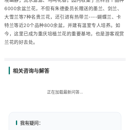
境幽静；流水潺潺、鸟鸣花香。园内收集了兰科百个品种
6000余盆兰花，不但有朱德委员长赠送的墨兰、剑兰、
大雪兰等7种名贵兰花，还引进有热带兰----蝴蝶兰、卡
特兰等近20个品种800余盆，并建有温室专人培养。如
今，这里已成为重庆培植兰花的重要基地，也是游客观赏
兰花的好去处。
相关咨询与解答
正在加载最新问答...
我有疑问：