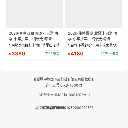
2026·春享双湖 双湖八日游 春
2026·秘境疆途 北疆十日游 春
季 小车拼车、纯玩无购物！
季 小车拼车、纯玩无购物！
1.阿勒泰网红打卡地：将军山 2.将
1.自驾环湖270°，用车轮丈量“大
军山落日缆车，体验雪都风光 3.
西洋最后一滴眼泪”的极致蔚蓝，
3380
4180
354人看过
4264人看过
¥
¥
将军山，夕阳派对，蹦迪party 4.
让雪山、花海与深邃湖水在转弯
自驾赛里木湖360°环湖 5.二进赛
间连成自由的画卷。 2.特别赠送
湖随心游，邂逅湖畔日出浪漫...
那拉提景区3公里内，落地窗三钻
民宿 3.那...
©新疆中旅国际旅行社有限公司版权所有
许可证号:L-XB-100013
ICP备案号:新ICP备19001292号-4
新公网安备 65010302000123号