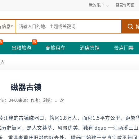
我的账户
经营许可证
有信息
热
热
出疆旅游
商旅租车
酒店宾馆
景点门票
景点
磁器古镇
间：04-08
来源：
作者：
浏览：
...
次
江畔的古镇磁器口，辖区1.8万人，面积1.5平方公里，距繁
历史街区，是人文荟萃、风景优美、独有ldquo;一江两溪三
闲娱乐、重温老重庆旧梦的好去处。 磁器口始建于宋真宗咸平年间