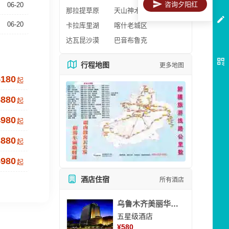
咨询夕阳红
06-20
那拉提草原
天山神木园
06-20
卡拉库里湖
喀什老城区
达瓦昆沙漠
巴音布鲁克
行程地图
更多地图
5180
起
5880
起
4980
起
3880
起
5980
起
酒店住宿
所有酒店
乌鲁木齐美丽华大酒
五星级酒店
¥
580