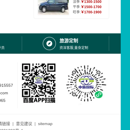
淡季:
￥1300-1500
平季:
￥1500-1700
旺季:
￥1700-1900
旅游定制
专员
资深客服,量身定制
15557
.com
065
情链接
|
意见建议
|
sitemap