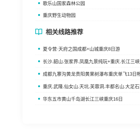
歌乐山国家森林公园
重庆野生动物园
相关线路推荐
夏令营·天府之国成都+山城重庆8日游
长沙.韶山.张家界.凤凰九景纯玩+重庆.长江三峡
成都九寨沟黄龙贵阳黄果树瀑布重庆单飞13日
重庆.武隆.仙女山.天坑.芙蓉洞.丰都名山.大足
华东五市黄山千岛湖长江三峡重庆16日