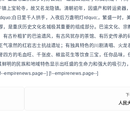
修于镇上宝轮寺，故又名龙隐镇。清朝初年，因盛产和转运瓷器
quo;白日里千人拱手，入夜后万盏明灯rdquo;，繁盛一时，
化底蕴丰厚，是重庆历史文化名城极其重要的组成部分。巴渝文化、宗
：有古朴粗犷的巴渝遗风，有古风犹存的茶馆、有历史传承的
正气凛然的红岩志士抗战遗址；有独具特色的川剧清唱、火龙
誉四方的毛血旺、千张皮、椒盐花生等饮食三宝，任你品味，
uo;，其鲜明的民族和地域特色显示出旺盛的生命力和强大的吸引力
ews.page--] [!--empirenews.page--]
下
人民