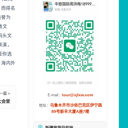
，而得名
美誉为
教文
码头文
表演，
任你选
，海内外
一篇 »
tour@xjlxw.com
E-mail：
大会堂
乌鲁木齐市沙依巴克区伊宁路
地址：
89号新丰大厦A座7楼
新疆旅游目的地