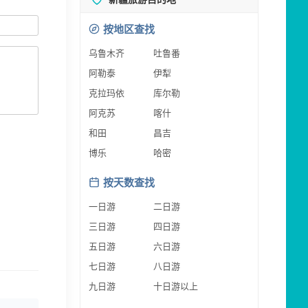
按地区查找
乌鲁木齐
吐鲁番
阿勒泰
伊犁
克拉玛依
库尔勒
阿克苏
喀什
和田
昌吉
博乐
哈密
按天数查找
一日游
二日游
三日游
四日游
五日游
六日游
七日游
八日游
九日游
十日游以上