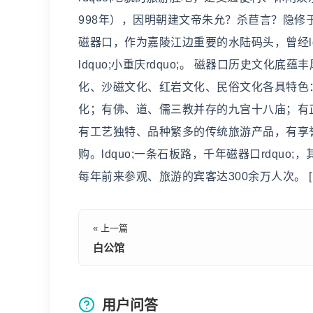
998年），因明朝建文帝朱允？杀苣言？隐
磁器口，作为嘉陵江边重要的水陆码头，曾经ld
ldquo;小重庆rdquo;。 磁器口历史文
化、沙磁文化、红岩文化、民俗文化各具特色
化；有佛、道、儒三教并存的九宫十八庙；有
有工艺独特、品种繁多的传统旅游产品，有享
购。ldquo;一条石板路，千年磁器口rdq
每年前来参观、旅游的宾客达300余万人次。 [!--empiren
« 上一篇
白公馆
用户问答