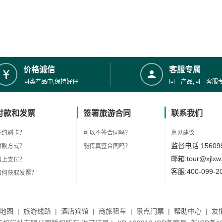
价格诚信
客服专属
同类产品中,保持好评
同一产品,同一客服
付款和发票
签署旅游合同
联系我们
签约刷卡？
可以不签合同吗？
意见建议
监督电话:156099
付款方式？
能传真签合同吗？
邮箱:tour@xjlxw
网上支付？
客服:400-099-2
如何获取发票？
地图
|
旅游线路
|
酒店宾馆
|
商旅租车
|
景点门票
|
帮助中心
|
友