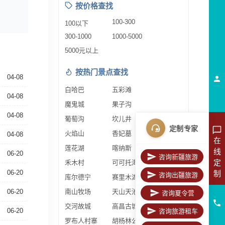
按价格查找
100-300
100以下
300-1000
1000-5000
5000元以上
按热门景点查找
04-08
白哈巴
五彩滩
04-08
魔鬼城
果子沟
04-08
葡萄沟
坎儿井
定制专家
火焰山
香妃墓
04-08
在
莲花湖
喀纳斯
线
06-20
咨询新疆旅游
定
禾木村
可可托海
06-20
制
咨询出疆旅游
库尔德宁
赛里木湖
06-20
南山牧场
天山天池
咨询夏令营
交河故城
高昌古城
06-20
咨询旅游租车
罗布人村寨
胡杨林公园