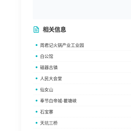
相关信息
周君记火锅产业工业园
白公馆
磁器古镇
人民大会堂
仙女山
奉节白帝城-瞿塘峡
石宝寨
天坑三桥