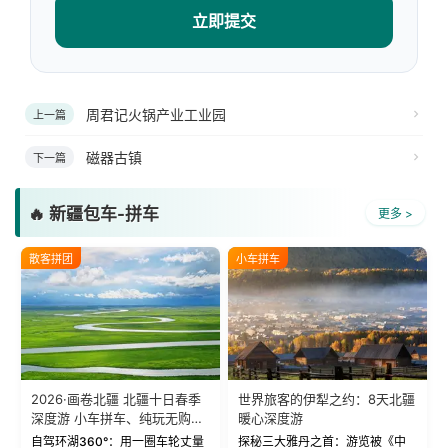
立即提交
周君记火锅产业工业园
上一篇
磁器古镇
下一篇
🔥 新疆包车-拼车
更多 >
散客拼团
小车拼车
2026·画卷北疆 北疆十日春季
世界旅客的伊犁之约：8天北疆
深度游 小车拼车、纯玩无购
暖心深度游
物！
自驾环湖360°：用一圈车轮丈量
探秘三大雅丹之首：游览被《中