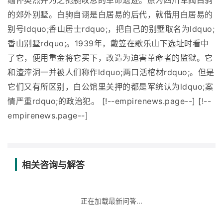
缅怀英烈并为之扼腕叹息的革命遗迹。原为四川军阀白驹
的郊外别墅。白驹自诩是白居易的后代，就借用白居易的
别号ldquo;香山居士rdquo;，把自己的别墅取名为ldquo;
香山别墅rdquo;。1939年，戴笠在歌乐山下选址时看中
了它，便用重金将它买下，改造为迫害革命者的监狱。它
和渣滓洞一并被人们称作ldquo;两口活棺材rdquo;。但是
它们又有所区别，白公馆里关押的都是军统认为ldquo;案
情严重rdquo;的政治犯。 [!--empirenews.page--] [!--
empirenews.page--]
相关咨询与解答
正在加载最新问答...