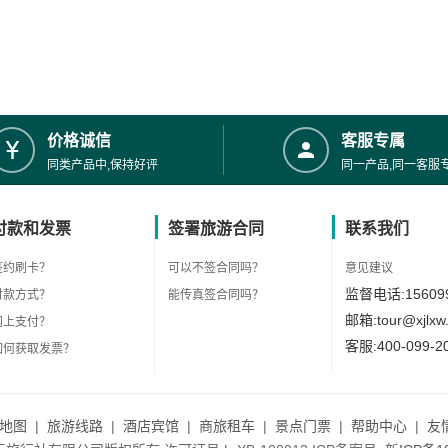
价格诚信
客服专属
同类产品中,保持好评
同一产品,同一客服
付款和发票
签署旅游合同
联系我们
签约刷卡？
可以不签合同吗？
意见建议
监督电话:156099
付款方式？
能传真签合同吗？
邮箱:tour@xjlxw
网上支付？
客服:400-099-2
如何获取发票？
地图
|
旅游线路
|
酒店宾馆
|
商旅租车
|
景点门票
|
帮助中心
|
友