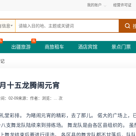
我的账户
经营许可证
有信息
热
热
出疆旅游
商旅租车
酒店宾馆
景点门票
游记
月十五龙腾闹元宵
间：02-09
来源：
作者：
浏览：
...
次
礼堂彩排。 为睹闹元宵的精彩，去了那儿。 偌大的广场上，
十八支舞龙队陆续来到排练场。 舞龙队是由各区县组织的。 虽
晚上舞龙结束后要进行评选。 各区县的舞龙队都不甘落后，队