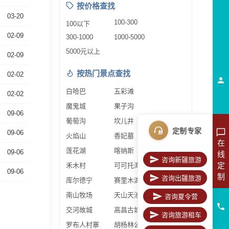
按价格查找
03-20
100-300
100以下
02-09
300-1000
1000-5000
5000元以上
02-09
按热门景点查找
02-02
白哈巴
五彩滩
02-02
魔鬼城
果子沟
09-06
葡萄沟
坎儿井
定制专家
09-06
火焰山
香妃墓
在
莲花湖
喀纳斯
09-06
线
咨询新疆旅游
定
禾木村
可可托海
09-06
制
咨询出疆旅游
库尔德宁
赛里木湖
南山牧场
天山天池
咨询夏令营
交河故城
高昌古城
咨询旅游租车
罗布人村寨
胡杨林公园