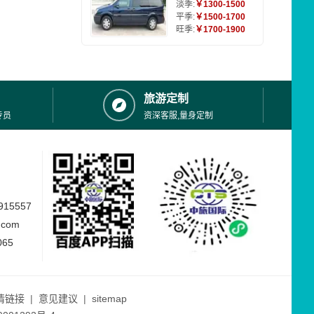
淡季:
￥1300-1500
平季:
￥1500-1700
旺季:
￥1700-1900
旅游定制
专员
资深客服,量身定制
15557
.com
065
情链接
|
意见建议
|
sitemap