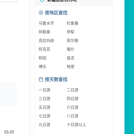
按地区查找
乌鲁木齐
吐鲁番
阿勒泰
伊犁
克拉玛依
库尔勒
阿克苏
喀什
和田
昌吉
博乐
哈密
按天数查找
一日游
二日游
三日游
四日游
五日游
六日游
七日游
八日游
九日游
十日游以上
03-20