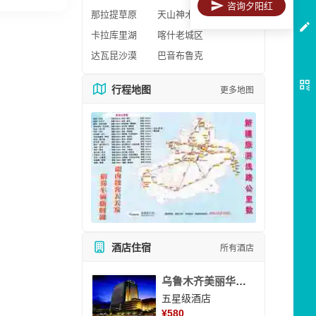
咨询夕阳红
那拉提草原
天山神木园
卡拉库里湖
喀什老城区
达瓦昆沙漠
巴音布鲁克
行程地图
更多地图
酒店住宿
所有酒店
乌鲁木齐美丽华大酒
五星级酒店
¥
580