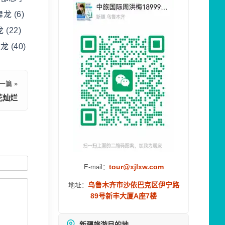
 (6)
(22)
 (40)
一篇 »
花灿烂
tour@xjlxw.com
E-mail：
乌鲁木齐市沙依巴克区伊宁路
地址：
89号新丰大厦A座7楼
新疆旅游目的地