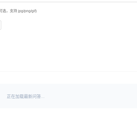
可选，支持 jpg/png/gif)
正在加载最新问答...