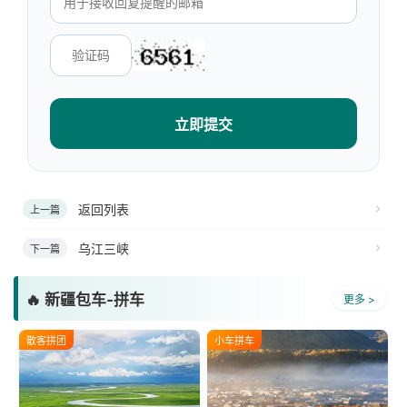
立即提交
返回列表
上一篇
乌江三峡
下一篇
🔥 新疆包车-拼车
更多 >
散客拼团
小车拼车