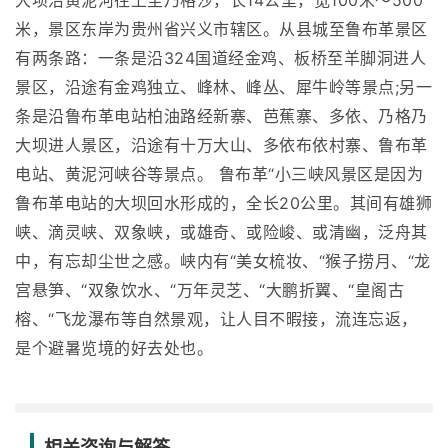
大坝沿黄泥河往上至乃格沙，长14公里，宽100米～500
米，景区东岸为贵州省兴义市辖区。从县城至鲁布革景区
有两条路：一条是沿324国道经金鸡、板桥至羊脚洞进人
景区，沿途有金鸡独立、峰林、峰丛、犀牛岭等景点;另一
条是沿鲁布革电站柏油路经新寨、芭蕉寨、多依、乃格乃
大坝进人景区，沿途有十万大山、多依布依村寨、鲁布革
电站、黄泥河峡谷等景点。 鲁布革“小三峡风景区是因为
鲁布革电站的大坝回水形成的，全长20公里。其间有雄狮
峡、滴灵峡、双象峡，或雄奇、或险峻、或清幽，泛舟其
中，有忘却尘世之感。峡内有“美女梳妆、“猴子捞月、“龙
宫悬笋、“双象饮水、“万年灵芝、“大鹏折翼、“皇阁古
榕、“飞龙瀑布等自然景观，让人目不暇接，流连忘返，
是个避暑览境的好去处也。
相关咨询与解答