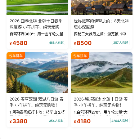
2026·画卷北疆 北疆十日春季
世界旅客的伊犁之约：8天北疆
深度游 小车拼车、纯玩无购
暖心深度游
物！
自驾环湖360°：用一圈车轮丈量
探秘三大雅丹之首：游览被《中
“大西洋最后一滴眼泪”的极致蔚
国国家地理》评选为“中国最美的
4580
8500
468人看过
257人看过
¥
¥
蓝。 赛湖旅拍：甄选多款风格服
三大雅丹”第一名的克拉玛依魔鬼
饰，9张精修美照，定格赛里木湖
城。 中国第一村：探访仅存的图
绝美瞬间。 赛湖坦克300跟车视
瓦人最大村落——禾木村，欣赏
包车拼车
包车拼车
频：专业摄影师...
晨雾与小木...
2026·春享双湖 双湖八日游 春
2026·秘境疆途 北疆十日游 春
季 小车拼车、纯玩无购物！
季 小车拼车、纯玩无购物！
1.阿勒泰网红打卡地：将军山 2.将
1.自驾环湖270°，用车轮丈量“大
军山落日缆车，体验雪都风光 3.
西洋最后一滴眼泪”的极致蔚蓝，
3380
4180
354人看过
4264人看过
¥
¥
将军山，夕阳派对，蹦迪party 4.
让雪山、花海与深邃湖水在转弯
自驾赛里木湖360°环湖 5.二进赛
间连成自由的画卷。 2.特别赠送
湖随心游，邂逅湖畔日出浪漫...
那拉提景区3公里内，落地窗三钻
民宿 3.那...