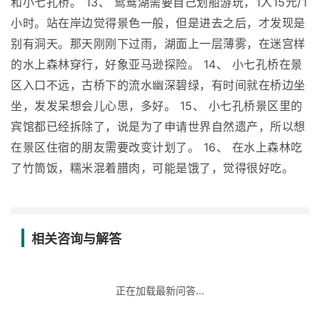
和小七孔桥。 13、 鸳鸯湖需要自己划船游玩，1人15元/1
小时。站在岸边觉得景色一般，但是进去之后，才发现是
别有洞天。那天刚刚下过雨，湖面上一层薄雾，在迷宫样
的水上森林穿行，好象亚马逊探险。 14、 小七孔桥在景
区入口不远，古桥下的流水幽深碧绿，有时间就在桥边坐
坐，发发呆想会儿心思，多好。 15、 小七孔桥景区里的
宾馆都已经拆除了，说是为了申请世界自然遗产，所以想
在景区住宿的朋友需要改变计划了。 16、 在水上森林吃
了竹筒饭，糯米混着腊肉，可能是饿了，觉得很好吃。
相关咨询与解答
正在加载最新问答...