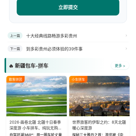
立即提交
十大经典线路畅游多彩贵州
上一篇
到多彩贵州必须体验的39件事
下一篇
🔥 新疆包车-拼车
更多 >
散客拼团
小车拼车
2026·画卷北疆 北疆十日春季
世界旅客的伊犁之约：8天北疆
深度游 小车拼车、纯玩无购
暖心深度游
物！
自驾环湖360°：用一圈车轮丈量
探秘三大雅丹之首：游览被《中