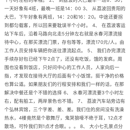
个小时左右的车程。 2、 到荔波的大巴最早一班8：30，
一天好象有4班，最晚一班是14：00 3、 从荔波回贵阳的
大巴，下午好象有两班，14：20和16：20。中途还要拐
到都匀载客，所以回来要耽误半个小时。 4、 在荔波客运
站下车后，沿着马路向北走5分钟左右就是水春河漂流接
待中心，在那买漂流门票，存包等等，漂流170元/人。由
工作人员安排车辆把你送往漂流起点。 5、 我们办完漂流
手续存好包已经下午2点了，还没有吃饭，饿的发疯。周
围也没看到饭店，只好问中心的工作人员，人家向后一
指，才发现在接待大厅的后面有个小饭馆，挺干净的价格
也算公道。如果朋友们的行程安排和我们一样的话，在那
解决中餐还是个不错的选择 6、 水春河漂流要3个小时左
右，配有船工，两岸景色也不错。 7、 荔波汽车站旁边有
个弘林宾馆，三个字差、差、差。我们住的房间没有洗澡
热水，4楼竟然是个歌舞厅，鬼哭狼嚎不绝于耳，12点才
散场，可怜我们到1点才合眼。。。 8、 大小七孔景点分