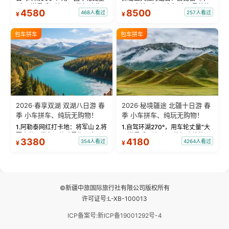
“大西洋最后一滴眼泪”的极致蔚
国国家地理》评选为“中国最美的
4580
8500
468人看过
257人看过
¥
¥
蓝。 赛湖旅拍：甄选多款风格服
三大雅丹”第一名的克拉玛依魔鬼
饰，9张精修美照，定格赛里木湖
城。 中国第一村：探访仅存的图
绝美瞬间。 赛湖坦克300跟车视
瓦人最大村落——禾木村，欣赏
包车拼车
包车拼车
频：专业摄影师...
晨雾与小木...
2026·春享双湖 双湖八日游 春
2026·秘境疆途 北疆十日游 春
季 小车拼车、纯玩无购物！
季 小车拼车、纯玩无购物！
1.阿勒泰网红打卡地：将军山 2.将
1.自驾环湖270°，用车轮丈量“大
军山落日缆车，体验雪都风光 3.
西洋最后一滴眼泪”的极致蔚蓝，
3380
4180
354人看过
4264人看过
¥
¥
将军山，夕阳派对，蹦迪party 4.
让雪山、花海与深邃湖水在转弯
自驾赛里木湖360°环湖 5.二进赛
间连成自由的画卷。 2.特别赠送
湖随心游，邂逅湖畔日出浪漫...
那拉提景区3公里内，落地窗三钻
民宿 3.那...
©新疆中旅国际旅行社有限公司版权所有
许可证号:L-XB-100013
ICP备案号:新ICP备19001292号-4