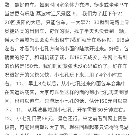
散，最好包车。如果时间宽余体力充沛，徒步或坐坐马车
当然更有乐趣 荔波樟江风景区 9、 我们为了赶下午2：
20回贵阳的大巴，只能包车。一大早7：30就到马路上寻
觅捷达类的出租车，奇怪的很，找了半天也没看到一辆，
偌大个县城怎么会没有出租车?我们就守在客运站，到8点
左右，才看到小七孔方向的小面的陆续开过来。好吧，包
辆面的好了。和司机谈了谈，以180元成交。在网上看到
的价格是150元，我们时间紧张也没心思砍价了。好在车
况很好开的又稳又快，小七孔玩下来只用了4个小时左
右。 10、 早上8点以后，从小七孔过来的面包车会集中
在客运站载客，大家可以坐这样的面的到小七孔再走到景
区，也可以包车。只游玩小七孔的话，估计150元可以拿
下。 11、 从荔波县城到小七孔，开车需要30分钟左右。
12、 小七孔门票59元，景色还行。来之前看到网上赞誉
极高，可能是期望过大了吧。现在回想起来只记得鸳鸯湖