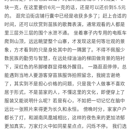
块一克，在这里要价6元一克的话，还是可以还价到5.5元
的。 逛完沿街店铺行囊中已经是收获多多了；赶上合适的
时间，还可以欣赏到苗族的歌舞表演，通常观看的人都是
里三层外三层的围个水泄不通。 坐着寨子内专用的电瓶车
爬到山顶，远远眺望整个山寨，才发现这是何等壮观的景
象，方才看到的只是身处其中的一隅罢了。不得不佩服少
数民族的勤劳与智慧，在远处绿油油的梯田做背景的陪衬
下，深红色的吊脚楼群显得格外醒目。 一路逛逛停停，总
能遇到当地人要游客穿苗族服饰拍照留念，我婉言谢绝
了，其实到不是担心价格的问题，只是我个人做事不喜欢
居于形式，不是苗家的人，不懂这里的文化，即便穿上了
服装又能说明什么呢？若是有心，不如把一切记忆在脑中
远比一张照片来得更为长久和永恒。 傍晚时分，家家户户
都长了灯，和湖南凤凰城相比，这样的夜色来的更加浓郁
更加真实，万家灯火中如同星星点点，闪烁不停。 我们选