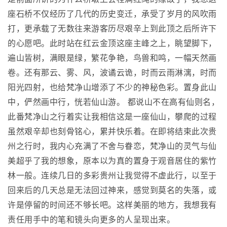
座石桥不仅经历了几代的历史变迁，承受了岁月的风吹雨
打，更承载了无数往来游客历尽艰辛上到此顶之后所许下
的心愿吧。此时站在红云金顶这座主峰之上，眺望脚下，
遍山皆树，满眼是绿，繁花争艳，鸟兽和鸣，一幅天然画
卷。还有那云、雾、风，波谲云诡，时而云雨淋漓，时而
阳光四射，也给梵净山增添了不少的神秘色彩。置身此山
中，俨然画中行，恍若仙山游。 都说山不在高有仙则名，
此番梵净山之行着实让我相信这是一座仙山，攀爬的过程
虽然艰辛却也刻骨铭心，累并快乐着。在即将结束此次贵
州之行时，我内心充满了不舍与眷恋，梵净山的灵气与仙
美超乎了我的想象，原本以为真的置身于观音居住的紫竹
林一般。连续几日的多彩贵州让我觉得不虚此行，以至于
回来后的几天总是无法回过神来，感觉到莫名的失落，或
许是停留的时间还不够长吧。这样美丽的地方，我想我有
责任用手中的笔和镜头向更多的人呈现出来。