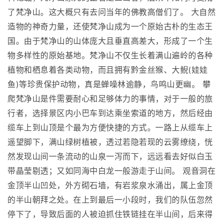
了梵净山。这大概只有去问当年的佛教高僧们了。 大自然
造物的神奇力量，还使梵净山成为一个原始古朴的生态王
国。由于梵净山的山体庞大且垂直高差大，形成了一个生
物多样性的原始基地。梵净山不仅生长着满山遍岭的各种
植物和栖息着各类动物，而且拥有黔金丝猴、大鲵(娃娃
鱼)等珍贵保护动物，真是蝉噪林逾静，鸟鸣山更幽。 攀
爬梵净山是件需要耐心和足够体力的事情，对于一般的旅
行者，选择景区内小巴车到达乘坐索道的地方，然后经由
缆车上到山顶是个最为方便快捷的方式。一路上从缆车上
遥望脚下，满山绿树植被，透过若隐若现的云雾缭绕，恍
然发现山间一条流动的山泉一泻而下，远远看去好似白玉
带晶莹剔透；又如同海中白龙一般游走于山间。 观音洞在
金顶半山凹处，外方砌石墙，有岩浆泉水涌出，属上金顶
的半山朝拜之处。在上到最后一小段时，我们的队伍忽然
停下了，导致后面的人被迫抓住铁链挂在半山间，后来得