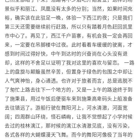
景似乎和丽江、凤凰没有太多的分别；当然，如果时间充
裕，确实该在此驻足一晚，体验一下西江的夜；只是我们
第三天还需要继续前行赶路，所以只有踏着月色赶回凯里
市中心了。再见了，西江千户苗寨，有机会我一定会再回
来，一定要在吊脚楼中过夜。此时看着车缓缓的驶离，才
感到时间过得好快，中午到达时的兴奋尚在心头没有退
却，这样的不舍足以证明了我对这里的喜欢与留恋。 一路
上的盘旋与颠簸虽然辛苦，但置身于绿色的包围之中却让
人气爽神怡，身心通透。也许对于旅者而言，总是逃脱不
了匆忙上路去往下一个地方的，又是一上午的路途终于到
了施秉县，用过午饭后便驱车来到施秉高卑码头上船准备
去往镇远了。游船行驶在舞阳河上，河水清澈，河面宽
阔；四周群山环绕，怪石嶙峋，让我不觉想起了小学时候
去过的桂林漓江，那时候的漓江水清澈见底，没有污染，
各式各样的大蝴蝶漫天飞舞。而今的舞阳河像极了当年的