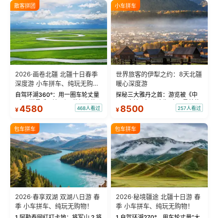
散客拼团
小车拼车
2026·画卷北疆 北疆十日春季
世界旅客的伊犁之约：8天北疆
深度游 小车拼车、纯玩无购
暖心深度游
物！
自驾环湖360°：用一圈车轮丈量
探秘三大雅丹之首：游览被《中
“大西洋最后一滴眼泪”的极致蔚
国国家地理》评选为“中国最美的
4580
8500
468人看过
257人看过
¥
¥
蓝。 赛湖旅拍：甄选多款风格服
三大雅丹”第一名的克拉玛依魔鬼
饰，9张精修美照，定格赛里木湖
城。 中国第一村：探访仅存的图
绝美瞬间。 赛湖坦克300跟车视
瓦人最大村落——禾木村，欣赏
包车拼车
包车拼车
频：专业摄影师...
晨雾与小木...
2026·春享双湖 双湖八日游 春
2026·秘境疆途 北疆十日游 春
季 小车拼车、纯玩无购物！
季 小车拼车、纯玩无购物！
1.阿勒泰网红打卡地：将军山 2.将
1.自驾环湖270°，用车轮丈量“大