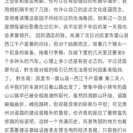
上壶茶和朋友闲聊，也可以在有些做旧的长廊中漫步；我
用相机随手拍了几张，也许以自己的这点文化底蕴而言，
是很难读懂这座园子所经历过的沧海桑田，但来过一次总
是想保留份影像在记忆中，说不定若干年后的某一天我也
会茅塞顿开。 回到酒店的我，充满了次日对凯里市雷山县
西江千户苗寨的向往，但对个姑娘而言，背着几个镜头一
个机身的装备，拖着行李箱，在接下里的几天里还要坐6
个多钟头的汽车，心理上多少还是有些忐忑的。不过还是
那句话，黔东南对我的吸引已然无法用任何因素来阻挡
了。 黔东南：凯里市--雷山县--西江千户苗寨 第二天八
点半我们的车准时沿着山路出发了，想象中细小狭窄的盘
山公路早已被全程高速所取代，虽然四周群山环绕，道路
蜿蜒曲折，峰回路转，但却是异常的崭新与平坦；可见贵
州对道路的建设是格外的重视，也许真的是应了要想富先
修路的俗语吧，这样一个充满历史，风景秀丽的地方也着
实需要建设基础设施来支撑当地的经济发展；只是我们众