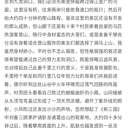
去到九龙洞口，我们必须先乘坐快艇跨过锦江宽广的河
面，这里没有桥，往来两岸只能依靠渡口的船只；然后开
始大约四十分钟的爬山路程，虽说这里的景区还没有开发
的那么成熟，但山脚下还是有十来个村民牵着自家的马匹
供游客登山，随行中身材富态的大哥们，或是准备不够充
分没有穿着适合登山服饰的美女们都选择了骑马上山，我
虽然身材娇小，平时也不怎么锻炼，但性格倔强的我还是
很希望能通过自己的努力走到洞口，既能领略沿途风景，
也对得起自己此番千里之行的意义，于是我身背摄影包，
手里挎个单反和同行里几位年轻力壮的哥哥们并肩前进
着，偶尔听到远处山谷中火车呼啸而过荡气回肠的鸣笛
声，时而扭头看看自己爬过的蜿蜒曲折的小路，山间植被
从头顶弯弯盖过形成了一顶天然凉棚，避开了紫外线的照
射，小风吹过还发出沙沙的声响，忽然想起了《新三国》
中刘备三顾茅庐请卧龙诸葛出山的取景地，大约四十多分
钟过后，随着攀爬高度的上升，肌肤也越发感到一丝凉