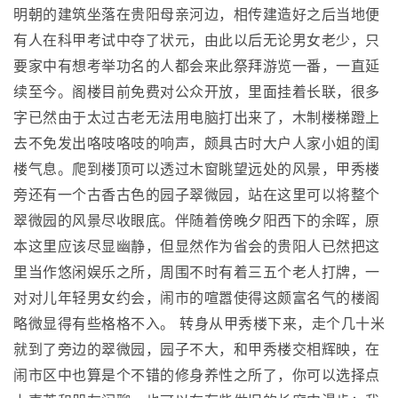
明朝的建筑坐落在贵阳母亲河边，相传建造好之后当地便
有人在科甲考试中夺了状元，由此以后无论男女老少，只
要家中有想考举功名的人都会来此祭拜游览一番，一直延
续至今。阁楼目前免费对公众开放，里面挂着长联，很多
字已然由于太过古老无法用电脑打出来了，木制楼梯蹬上
去不免发出咯吱咯吱的响声，颇具古时大户人家小姐的闺
楼气息。爬到楼顶可以透过木窗眺望远处的风景，甲秀楼
旁还有一个古香古色的园子翠微园，站在这里可以将整个
翠微园的风景尽收眼底。伴随着傍晚夕阳西下的余晖，原
本这里应该尽显幽静，但显然作为省会的贵阳人已然把这
里当作悠闲娱乐之所，周围不时有着三五个老人打牌，一
对对儿年轻男女约会，闹市的喧嚣使得这颇富名气的楼阁
略微显得有些格格不入。 转身从甲秀楼下来，走个几十米
就到了旁边的翠微园，园子不大，和甲秀楼交相辉映，在
闹市区中也算是个不错的修身养性之所了，你可以选择点