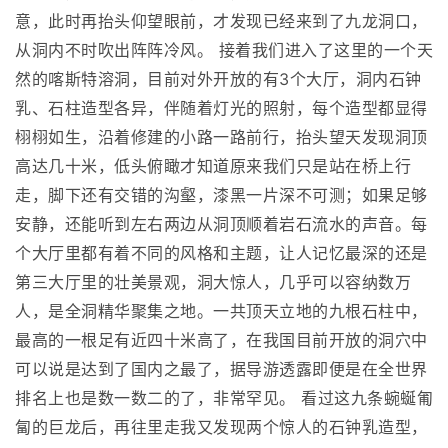
意，此时再抬头仰望眼前，才发现已经来到了九龙洞口，
从洞内不时吹出阵阵冷风。 接着我们进入了这里的一个天
然的喀斯特溶洞，目前对外开放的有3个大厅，洞内石钟
乳、石柱造型各异，伴随着灯光的照射，每个造型都显得
栩栩如生，沿着修建的小路一路前行，抬头望天发现洞顶
高达几十米，低头俯瞰才知道原来我们只是站在桥上行
走，脚下还有交错的沟壑，漆黑一片深不可测；如果足够
安静，还能听到左右两边从洞顶顺着岩石流水的声音。每
个大厅里都有着不同的风格和主题，让人记忆最深的还是
第三大厅里的壮美景观，洞大惊人，几乎可以容纳数万
人，是全洞精华聚集之地。一共顶天立地的九根石柱中，
最高的一根足有近四十米高了，在我国目前开放的洞穴中
可以说是达到了国内之最了，据导游透露即便是在全世界
排名上也是数一数二的了，非常罕见。 看过这九条蜿蜒匍
匐的巨龙后，再往里走我又发现两个惊人的石钟乳造型，