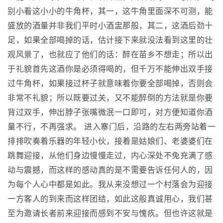
别小看这小小的牛角杯，其一，这牛角里面深不可测，能
盛放的酒量并非我们平时小酒盅那般，其二，这酒后劲十
足，如果全部喝掉的话，估计接下来就没法看到这里的壮
观风景了，也就应了他们的话：醉在苗乡不想走；所以出
于礼貌首先这酒你是必须得喝的，但千万不能伸出双手接
过牛角杯，如果接过杯子就意味着你要全部喝掉，否则会
非常不礼貌；所以既要过关，又不能醉倒的方法就是你要
背过双手，伸出脖子张嘴微泯一口即可，对方便知道你酒
量不行，不再强求。 进入寨门后，沿路的左右两旁站着一
排排吹奏着乐器的年轻小伙，接着是姑娘们、老婆婆们在
跳舞迎接，从他们身边慢慢走过，内心深处不免充满了感
动与震撼，而这样的感动真的是不需要告诉任何人的，因
为每个人心中都是如此。我从来没想过一个村落会为迎接
一方客人的到来而这样团结，如此这般真诚用心，我们甚
至为邀请长者前来迎接而感到不安与愧疚。但也许这就是