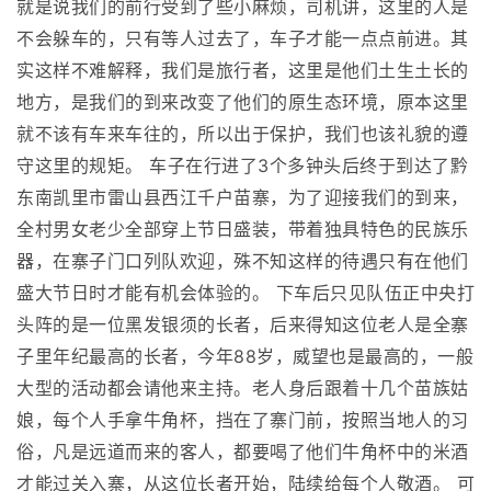
就是说我们的前行受到了些小麻烦，司机讲，这里的人是
不会躲车的，只有等人过去了，车子才能一点点前进。其
实这样不难解释，我们是旅行者，这里是他们土生土长的
地方，是我们的到来改变了他们的原生态环境，原本这里
就不该有车来车往的，所以出于保护，我们也该礼貌的遵
守这里的规矩。 车子在行进了3个多钟头后终于到达了黔
东南凯里市雷山县西江千户苗寨，为了迎接我们的到来，
全村男女老少全部穿上节日盛装，带着独具特色的民族乐
器，在寨子门口列队欢迎，殊不知这样的待遇只有在他们
盛大节日时才能有机会体验的。 下车后只见队伍正中央打
头阵的是一位黑发银须的长者，后来得知这位老人是全寨
子里年纪最高的长者，今年88岁，威望也是最高的，一般
大型的活动都会请他来主持。老人身后跟着十几个苗族姑
娘，每个人手拿牛角杯，挡在了寨门前，按照当地人的习
俗，凡是远道而来的客人，都要喝了他们牛角杯中的米酒
才能过关入寨，从这位长者开始，陆续给每个人敬酒。 可