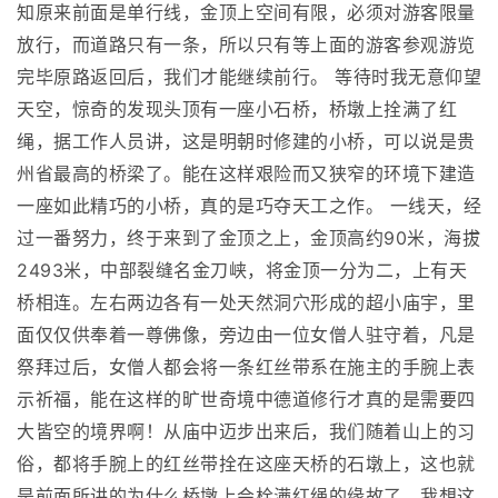
知原来前面是单行线，金顶上空间有限，必须对游客限量
放行，而道路只有一条，所以只有等上面的游客参观游览
完毕原路返回后，我们才能继续前行。 等待时我无意仰望
天空，惊奇的发现头顶有一座小石桥，桥墩上拴满了红
绳，据工作人员讲，这是明朝时修建的小桥，可以说是贵
州省最高的桥梁了。能在这样艰险而又狭窄的环境下建造
一座如此精巧的小桥，真的是巧夺天工之作。 一线天，经
过一番努力，终于来到了金顶之上，金顶高约90米，海拔
2493米，中部裂缝名金刀峡，将金顶一分为二，上有天
桥相连。左右两边各有一处天然洞穴形成的超小庙宇，里
面仅仅供奉着一尊佛像，旁边由一位女僧人驻守着，凡是
祭拜过后，女僧人都会将一条红丝带系在施主的手腕上表
示祈福，能在这样的旷世奇境中德道修行才真的是需要四
大皆空的境界啊！从庙中迈步出来后，我们随着山上的习
俗，都将手腕上的红丝带拴在这座天桥的石墩上，这也就
是前面所讲的为什么桥墩上会栓满红绳的缘故了，我想这