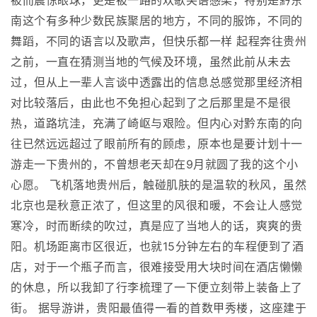
被而震惊眼球，更是被一路的欢歌笑语感染，特别是黔东
南这个有多种少数民族聚居的地方，不同的服饰，不同的
舞蹈，不同的语言以及歌声，但快乐都一样 起程奔往贵州
之前，一直在猜测当地的气候及环境，虽然此前从未去
过，但从上一辈人言谈中透露出的信息总感觉那里经济相
对比较落后，由此也不免担心起到了之后那里是不是很
热，道路坑洼，充满了崎岖与艰险。但内心对黔东南的向
往已然远远超过了眼前所有的顾虑，原本也是要计划十一
游走一下贵州的，不曾想老天却在9月就圆了我的这个小
心愿。 飞机落地贵州后，触碰肌肤的是温软的秋风，虽然
北京也是秋意正浓了，但这里的风很和暖，不会让人感觉
寒冷，时而断续的吹过，真是应了当地人的话，爽爽的贵
阳。机场距离市区很近，也就15分钟左右的车程便到了酒
店，对于一个瓶子而言，很难接受用大块时间在酒店懒懒
的休息，所以我卸了行李梳理了一下便立刻带上装备上了
街。 据导游讲，贵阳最值得一看的首数甲秀楼，这座建于