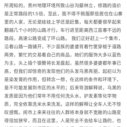
所周知的，贵州地理环境所致山谷沟壑林立，修路的造价
是正常路段的1.5倍，至此，我不得不佩服那些居住在山寨
里的人家，无论是娃娃上学还是赶集，每天都要很早起来
翻越几个小时的山路才行。车行进至距离西江苗寨不远的
路段，高速公路变成了环山路。 我们正好赶上一个集市，
沿着山路一路铺开，不少苗族的婆婆背着竹筐穿梭于道路
两旁，繁忙的交易着自己的商品，她们的服饰大多以蓝色
为主，头上插个银簪将长发盘起，虽然很多婆婆都年事已
高，但我们却惊奇的发现他们的头发乌黑亮丽，起初以为
是染发膏的作用，但转念一想，在这样的条件和环境下，
是不可能发展到市区的水平的；后来导游解释说，乌黑的
发质是因为他们常年不用任何洗头水，护发素等化学物
质，完全依靠洗米水来洗发。这样的解释让全车人无不惊
叹感慨。闹市上来来往往的人群将本身就不宽敞的山路变
得倍加狭窄，而且在这里，人是完全不会给车让路的，也