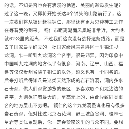
的话，不知是否也会有浪漫的艳遇、美丽的邂逅发生呢？
过了这一晚，又即将开始长达4个钟头的山路前行了，这
一次我们将从镇远赶往铜仁，那里还有更为鬼斧神工之作
在等着我的到来。 铜仁市距离湖南凤凰城非常近，大约也
就62公里的距离，不过我们这次没有选择这条线路，而是
去了国家最早确立的一批国家级风景名胜区十里锦江-九
龙洞，乍一听到九龙洞这个名字，很是诧异，因为印象中
中国叫九龙洞的地方似乎有很多，河南、辽宁、山西、福
建等仅仅贵州省除了铜仁的以外，遵义也有一个同名的。
后来打听后得知凡是这类天然形成的岩石溶洞，洞内多水
石奇观，供人们观赏游览的景区，多喜欢取个和龙沾边的
名字，九则象征着最大的，至高无上的，由此导致同类重
名的地方层出不穷吧。 铜仁的这个九龙洞虽说也是有很多
岩石奇观，但对比过北京石花洞，野三坡鱼谷洞、桂林七
星岩等类似景观后，你一定会赞叹这里的与众不同。要想