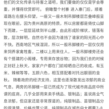
他们的文化传承与待客之道吧，我们要做的仅仅是学会尊
重，并懂得欣赏即可。 俯瞰整个村寨 进入寨门后，顺着
道路左右摆头仰望，一座又一座木制吊脚楼层峦叠嶂般呈
现在眼前，因为贵州高原的特质，所以房屋都是倚仗山脚
下而建，一层层延续到半山腰，由此形成阶梯状，错落有
致，层次鲜明，自然也不会因为谁挡了谁家的阳光而心中
不快。西南地区气候湿润，所以一般吊脚楼的一层仅仅用
来饲养家禽牲畜，二楼以上用来住人，一般吊脚楼旁还会
有个搭建的小阁楼，专用来存放谷物；因为我们去的时候
正好赶上秋天，家家户户都在门前晾晒自己的收成，有玉
米、辣椒等等，五颜六色，相互搭配着衬托出靓丽的金
秋。 随着政府的经济支持，这里也逐渐散发出浓郁的商业
气息，两旁的吊脚楼一层已然成为了现代城市商品房中所
谓的底商，几乎全部用来卖手绣品、银制品；虽说商业气
息浓郁，但店家还是非常厚道的，纯银制品、苗银制品分
的很清楚，价格也算公道，纯银制品在城市中大概要7-8