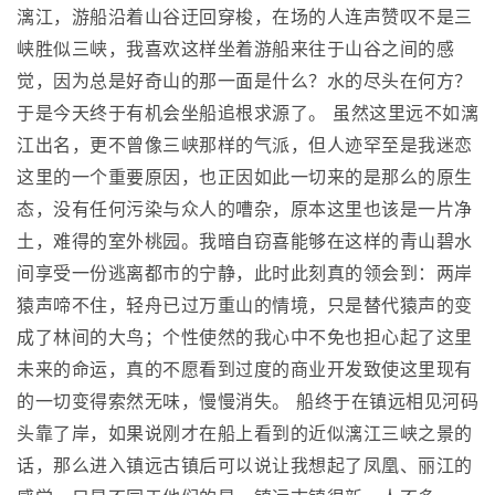
漓江，游船沿着山谷迂回穿梭，在场的人连声赞叹不是三
峡胜似三峡，我喜欢这样坐着游船来往于山谷之间的感
觉，因为总是好奇山的那一面是什么？水的尽头在何方？
于是今天终于有机会坐船追根求源了。 虽然这里远不如漓
江出名，更不曾像三峡那样的气派，但人迹罕至是我迷恋
这里的一个重要原因，也正因如此一切来的是那么的原生
态，没有任何污染与众人的嘈杂，原本这里也该是一片净
土，难得的室外桃园。我暗自窃喜能够在这样的青山碧水
间享受一份逃离都市的宁静，此时此刻真的领会到：两岸
猿声啼不住，轻舟已过万重山的情境，只是替代猿声的变
成了林间的大鸟；个性使然的我心中不免也担心起了这里
未来的命运，真的不愿看到过度的商业开发致使这里现有
的一切变得索然无味，慢慢消失。 船终于在镇远相见河码
头靠了岸，如果说刚才在船上看到的近似漓江三峡之景的
话，那么进入镇远古镇后可以说让我想起了凤凰、丽江的