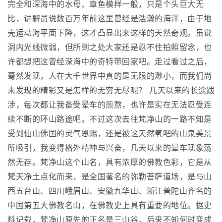
完全和深海中的水母、章鱼模样一般，只是个头巨大无
比，讲解员说数百万年前这里曾经是浩瀚的海洋，由于地
壳运动海平面下降，这才凸显出来这样的天然奇观。虽说
洞内光线微弱，但所到之处大家还是忍不住拍照留念，也
许都想把这曾经深海中的奇特带回家吧。走过看过之后，
蓦然发现，人在大千世界中真的是无限的渺小，而我们尚
未发现的精彩又是怎样的无穷无尽呢？ 几天以来的长途跋
涉，每次都让我备受晕车的煎熬，也许是实在无法忍受连
续不断的环山路途吧。不过这次去往梵净山的一路不知是
受到仙山佛国的灵气恩赐，还是被这天然氧吧的山泉美景
所吸引，我变得格外精神与兴奋，几天以来的晕车现象荡
然无存。梵净山这个山名，具有浓厚的佛教色彩，它是从
梵天净土点化而来，是全国著名的弥勒菩萨道场，是与山
西五台山、四川峨眉山、安徽九华山、浙江普陀山齐名的
中国第五大佛教名山，在佛教史上具有重要的地位。据史
料记载，梵净山原先的正名是三山谷，后来不知何时变成