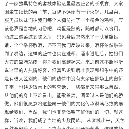
了一家独具特色的客栈体验这里最富盛名的长桌宴，大家
围坐在细长的桌子前，每隔不远便有一个火锅，几盘菜，
服务员妹妹们往我们每个人胸前挂了一个粉色的鸡蛋，应
该也算是当地的习俗吧，鸡蛋是熟的，随时都可以食用。
酒过三巡菜过五味之后，只见身后忽然来了一队苗族姑
娘，个个举杯敬酒，还不容我们反映过来，酒杯依然触碰
到了嘴边，这样的盛情也实在难却，酒水进肚后，姑娘们
大方的靠墙站成一排为我们高歌起来。来之前就不断地听
说这里的人热情好客，但真见识到后才发现和想象中的还
是有很大区别的，他们的热情中没有夹杂应酬场上的敷衍
了事，也缺少饭桌上的客套话，一切都是来得那么自然，
从他们的身上不难看出，能歌善舞，酒量过人是他们的骄
傲，他们很愿意将这些属于他们的文化传承淋漓尽致的展
现给我们，当然，我们也非常渴望了解他们的一切。就这
样，当晚，我们成了当地的少数民族。 从客栈出来，天色
已然全部暗了下来，沿路有不少酒吧开始营业，这样的场