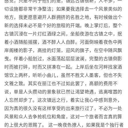
感觉，只是不同于他们的是，镇远古镇很新，人不多，一
切设施都非常干净整洁；如果要我选择去一个风景类似的
地方，我更愿意避开人群拥挤的名胜之地，有时候做出个
新的选择未必不是个好的旅程的开端。晚上掌灯后，整个
古镇沉浸在一片灯红酒绿之间，坐船夜游在古镇之中，抿
着小酒随船摇摆，酒不醉人人自醉。河面倒映着夜色中两
岸阁楼的影子，高挂的灯笼，迎风的旗子，在空中随风飘
曳。伴着小船划过，水面荡起层层波澜，完整的古镇倒影
时而被打碎，时而又拼凑在一起。上岸后坐在河畔找家酒
馆饮上两杯，听听小曲儿，虽然不胜文人墨客，但也不失
文雅之致。其实在丽江也不过如此罢了，高额的费用不
说，单是人头攒动的景象就已然让渴望艳遇，逃离喧嚣的
人忘然却步了。这次镇远之行，着实让我心中感到意外，
因为真的很久没有这样享受的出来旅行过了，不必为一处
风景和众人去争抢机位和角度，这对一个旅者而言真的算
的上很大的恩赐了。 这一晚夜色撩人，如果我是个独行者