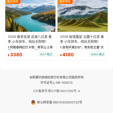
包车拼车
包车拼车
频：专业摄影师...
晨雾与小木...
2026·春享双湖 双湖八日游 春
2026·秘境疆途 北疆十日游 春
季 小车拼车、纯玩无购物！
季 小车拼车、纯玩无购物！
1.阿勒泰网红打卡地：将军山 2.将
1.自驾环湖270°，用车轮丈量“大
军山落日缆车，体验雪都风光 3.
西洋最后一滴眼泪”的极致蔚蓝，
3380
4180
354人看过
4264人看过
¥
¥
将军山，夕阳派对，蹦迪party 4.
让雪山、花海与深邃湖水在转弯
自驾赛里木湖360°环湖 5.二进赛
间连成自由的画卷。 2.特别赠送
湖随心游，邂逅湖畔日出浪漫...
那拉提景区3公里内，落地窗三钻
民宿 3.那...
©新疆中旅国际旅行社有限公司版权所有
许可证号:L-XB-100013
ICP备案号:新ICP备19001292号-4
新公网安备 65010302000123号