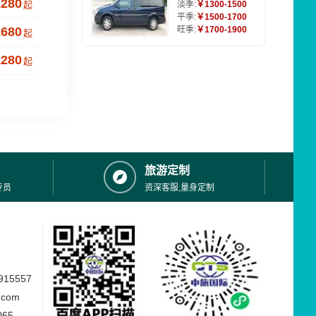
1280
起
淡季:
￥1300-1500
平季:
￥1500-1700
1680
旺季:
￥1700-1900
起
1280
起
旅游定制
专员
资深客服,量身定制
15557
.com
065