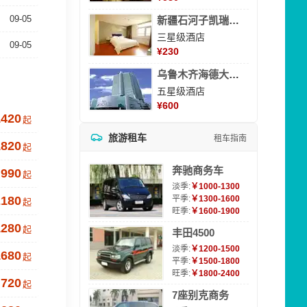
09-05
新疆石河子凯瑞酒店
三星级酒店
09-05
¥
230
乌鲁木齐海德大酒店
五星级酒店
¥
600
1420
起
旅游租车
租车指南
1820
起
奔驰商务车
990
起
淡季:
￥1000-1300
2180
平季:
￥1300-1600
起
旺季:
￥1600-1900
1280
起
丰田4500
淡季:
￥1200-1500
1680
起
平季:
￥1500-1800
旺季:
￥1800-2400
720
起
7座别克商务