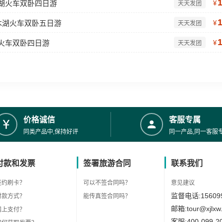
木湖火车双卧四日游
¥
天天发团
木湖火车双卧五日游
¥
天天发团
湖火车双卧四日游
¥
天天发团
价格诚信
客服专属
同类产品中,保持好评
同一产品,同一客服
付款和发票
签署旅游合同
联系我们
签约刷卡？
可以不签合同吗？
意见建议
监督电话:156099
付款方式？
能传真签合同吗？
邮箱:tour@xjlxw
网上支付？
客服:400-099-2