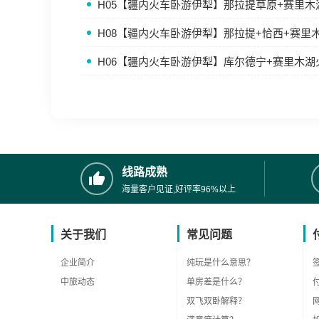
H05【疆内火车卧游伊犁】那拉提草原+赛里
H08【疆内火车卧游伊犁】那拉提+恰西+赛里
H06【疆内火车卧游伊犁】库尔德宁+赛里木
线路成熟
海量客户见证,好评率96%以上
关于我们
常见问题
企业简介
纯玩是什么意思？
中旅动态
单房差是什么？
双飞双卧解释？