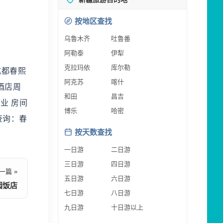
按地区查找
乌鲁木齐
吐鲁番
阿勒泰
伊犁
克拉玛依
库尔勒
成都春熙
阿克苏
喀什
酒店周
和田
昌吉
业 房间
博乐
哈密
查询：春
按天数查找
一日游
二日游
三日游
四日游
一篇 »
五日游
六日游
园饭店
七日游
八日游
九日游
十日游以上