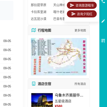
那拉提草原
天山神木园
咨询旅游租车
卡拉库里湖
喀什老城区
咨询夕阳红
达瓦昆沙漠
巴音布鲁克
行程地图
更多地图
09-05
09-05
09-05
09-05
09-05
酒店住宿
所有酒店
09-05
乌鲁木齐美丽华大酒
09-05
五星级酒店
09-05
¥
580