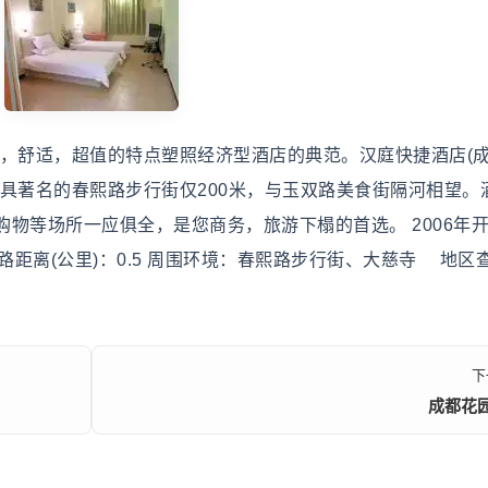
舒适，超值的特点塑照经济型酒店的典范。汉庭快捷酒店(
具著名的春熙路步行街仅200米，与玉双路美食街隔河相望。
物等场所一应俱全，是您商务，旅游下榻的首选。 2006年开
春熙路距离(公里)：0.5 周围环境：春熙路步行街、大慈寺 地区
下
成都花