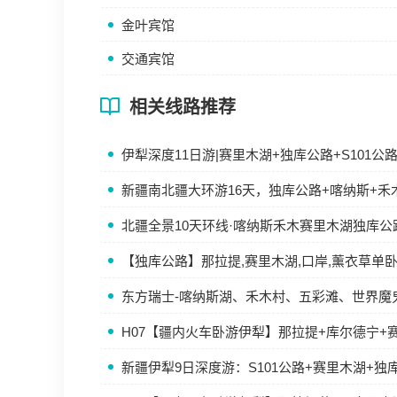
金叶宾馆
交通宾馆
相关线路推荐
伊犁深度11日游|赛里木湖+独库公路+S101
新疆南北疆大环游16天，独库公路+喀纳斯+禾
北疆全景10天环线·喀纳斯禾木赛里木湖独库公
【独库公路】那拉提,赛里木湖,口岸,薰衣草单
东方瑞士-喀纳斯湖、禾木村、五彩滩、世界魔
H07【疆内火车卧游伊犁】那拉提+库尔德宁+
新疆伊犁9日深度游：S101公路+赛里木湖+独