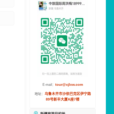
tour@xjlxw.com
E-mail：
乌鲁木齐市沙依巴克区伊宁路
地址：
89号新丰大厦A座7楼
新疆旅游目的地