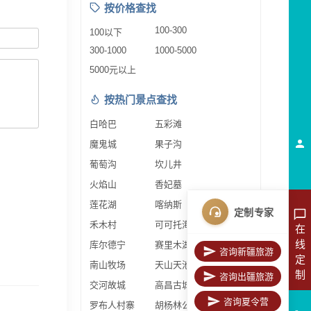
按价格查找
100-300
100以下
300-1000
1000-5000
5000元以上
按热门景点查找
白哈巴
五彩滩
魔鬼城
果子沟
葡萄沟
坎儿井
火焰山
香妃墓
莲花湖
喀纳斯
定制专家
禾木村
可可托海
在
线
库尔德宁
赛里木湖
咨询新疆旅游
定
南山牧场
天山天池
制
咨询出疆旅游
交河故城
高昌古城
咨询夏令营
罗布人村寨
胡杨林公园