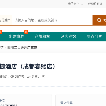
我的账户
经营许可证
有信息
热
热
出疆旅游
商旅租车
酒店宾馆
景点门票
>
宾馆
四川二星级酒店宾馆
捷酒店（成都春熙店）
时间：09-05
作者：zm
浏览：
次
电话
酒店传真