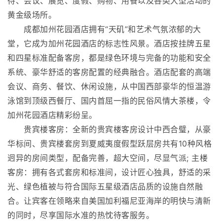
待、会议、展览、度假、购物、用餐以及各类大型活动的
黄金级场所。
成都加州花园酒店拥有“天矶”和艺术气氛浓郁的大
堂，它成为加州花园酒店的标志性风景。酒店按挂牌五星
和四星标准配备客房，都是绿色环境与完备的功能和安全
系统、豪华舒适的客房配置的经典融合。酒店配套的高端
会议、商务、餐饮、休闲设施，从中国西部豪华的恒温游
泳馆到顶级西餐厅、国内首屈一指的民俗风情大茶楼，令
加州花园酒店精彩纷呈。
贵宾楼客房：全新的贵宾楼客房设计中西合璧，从豪
华标间、贵宾楼套房到夏威夷度假型跃层房共有10种风格
迥异的房间类型，配备完善，超大空间，尽显气派; 主楼
客房：拥有各式套房和标准间，设计匠心独具，舒适的采
光、绿色植被与符合国际五星级酒店品质的设施自然融
合。让宾客在领略来自美国加利福尼亚海岸的明快与清新
的同时，尽享国际水准的热忱待客服务。