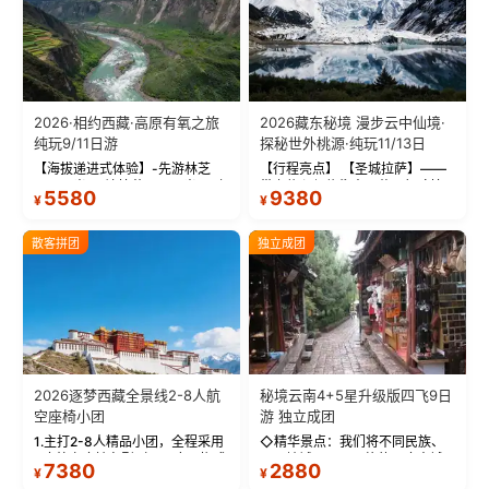
2026·相约西藏·高原有氧之旅
2026藏东秘境 漫步云中仙境·
纯玩9/11日游
探秘世外桃源·纯玩11/13日
【海拔递进式体验】-先游林芝
【行程亮点】 【圣城拉萨】——
(2900米)再访拉萨(3650米)，亲
带上信心与信仰去西藏，行吟拉
5580
9380
¥
¥
测 99%游客零高反 。 【贴心保
萨，感受这座城与生俱来的与众
障】-全程配备便携式制氧机，高
不同！ 【布达拉宫】——集宫殿
反根本不是事儿 ！ 【无人机航
城堡寺院于一体的宏伟建筑，是
散客拼团
独立成团
拍】-雪山/圣湖/...
西藏最完整的古代...
2026逐梦西藏全景线2-8人航
秘境云南4+5星升级版四飞9日
空座椅小团
游 独立成团
1.主打2-8人精品小团，全程采用
◇精华景点：我们将不同民族、
9座航空座椅车型（360度环抱式
不同地域、不同风格的三座古城
7380
2880
¥
¥
座舱），提供VIP级别的舒适出行
—【大理古城、丽江古城、香格