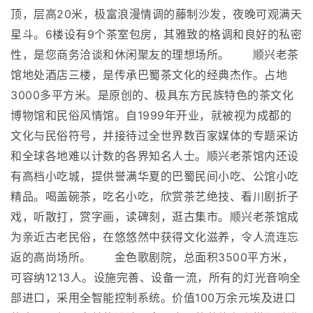
顶，层高20米，极富浪漫情调的藤制沙发，夜晚可观满天
星斗。6楼设有9个茶室包房，其雅致的格调和良好的私密
性，是您商务洽谈和休闲聚友的理想场所。 顺兴老茶
馆地处酒店三楼，是传承巴蜀茶文化的经典杰作。占地
3000多平方米。是原创的、极具东方民族特色的茶文化
博物馆和民俗风情馆。自1999年开业，就被视为成都的
文化与民俗符号，并接待过全世界数百家媒体的专题采访
和全球各地难以计数的各界知名人士。顺兴老茶馆内还设
有高档小吃城，提供誉满华夏的巴蜀民间小吃、公馆小吃
精品。喝盖碗茶，吃名小吃，欣赏茶艺绝技、看川剧折子
戏，听散打，赏字画，读碑刻，逛古集市。顺兴老茶馆成
为亲近古老民俗，在悠悠然中获得文化滋养，令人流连忘
返的高尚场所。 金色歌剧院，总面积3500平方米，
可容纳1213人。设施完善、设备一流，所有的灯光音响全
部进口，采用全智能控制系统。价值100万余元埃及进口