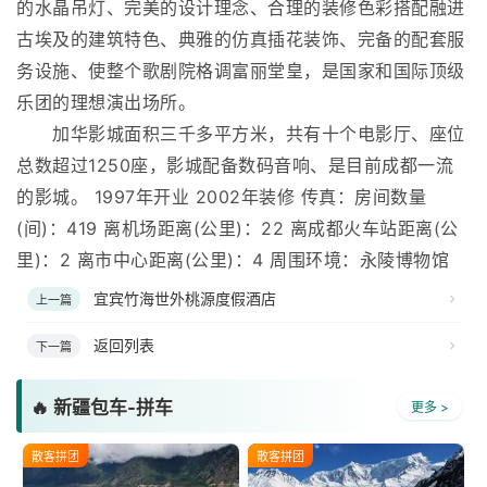
的水晶吊灯、完美的设计理念、合理的装修色彩搭配融进
古埃及的建筑特色、典雅的仿真插花装饰、完备的配套服
务设施、使整个歌剧院格调富丽堂皇，是国家和国际顶级
乐团的理想演出场所。
加华影城面积三千多平方米，共有十个电影厅、座位
总数超过1250座，影城配备数码音响、是目前成都一流
的影城。 1997年开业 2002年装修 传真：房间数量
(间)：419 离机场距离(公里)：22 离成都火车站距离(公
里)：2 离市中心距离(公里)：4 周围环境：永陵博物馆
宜宾竹海世外桃源度假酒店
上一篇
返回列表
下一篇
🔥 新疆包车-拼车
更多 >
散客拼团
散客拼团