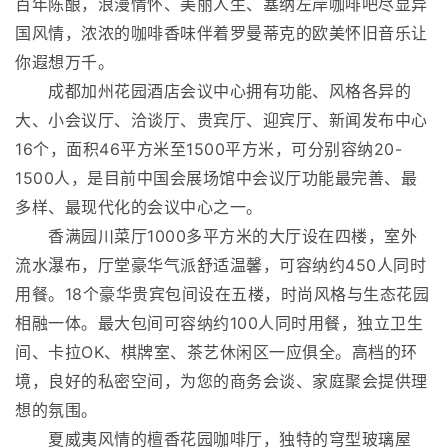
百年陈酿，浪漫情怀、美丽人生、塞纳左岸咖啡吧尽显异
国风情，浓浓的咖啡香味伴着罗曼蒂克的欧美怀旧音乐让
你遐想万千。
成都加州花园酒店会议中心拥有功能、风格各异的
大、小会议厅、洽谈厅、贵宾厅、迎宾厅、新闻发布中心
16个，面积46平方米至1500平方米，可分别容纳20-
1500人，是目前中国会展场馆中会议厅功能最完善、最
多样、最现代化的会议中心之一。
香满园川菜厅1000多平方米的大厅设在四楼，室外
流水瀑布，厅堂豪华气派舒适温馨，可容纳约450人同时
用餐。18个豪华贵宾包间设在五楼，时尚风格与生态花园
相融一体。最大包间可容纳约100人同时用餐，独立卫生
间、卡拉OK、棋牌室、茶艺休闲区一应俱全。高档的环
境，良好的私密空间，为您的商务会谈、家庭聚会提供理
想的氛围。
夏威夷风情的檀香花园咖啡厅，独特的穹型玻璃屋