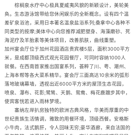
棕榈泉水疗中心极具夏威夷风貌的新颖设计，美轮美
奂。生态游泳馆带给您休闲娱乐的全新概念。设有四个温
差矿泉浴池，采用日本著名温泉盐浴系列;桑拿中心各种不
同类型的按摩;美体中心向您推荐减肥塑身、海藻磨砂、死
海泥疗及羊胎素等美体项目，改善肌肤，曲线重塑。
加州宴会厅位于加州花园酒店贵宾楼5层，面积3000平方
米，是成都顶级西式观光花园餐厅，可同时容纳1000人
就餐。在西南首家推出国宴系列，荟粹了川、粤、潮州、
上海本帮等各大菜系精华。宴会厅三面高达10余米的弧形
落地玻璃幕墙，透视出近6000平方米的屋顶生态花园，
喷泉、瀑布、花影;鹭鸶、天鹅、鸳鸯、梅花鹿踱步其中，
使宾客恍若进入雨林梦境。
塞纳左岸扒房独特的欧洲古典风格，华美而厚重的中
世纪贵族生活情调，雅致的用餐环境，顶级西餐。安格斯
小牛肉，法式鹅肝，令人回味无穷;豪华酒廊，来自法国的