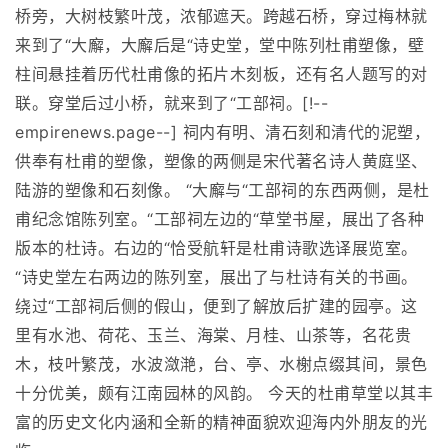
桥旁，大树枝繁叶茂，浓郁遮天。跨越石桥，穿过梅林就
来到了“大廨，大廨后是“诗史堂，堂中陈列杜甫塑像，壁
柱间悬挂着历代杜甫像的拓片木刻板，还有名人题写的对
联。穿堂后过小桥，就来到了“工部祠。[!--
empirenews.page--] 祠内有明、清石刻和清代的泥塑，
供奉有杜甫的塑像，塑像的两侧是宋代著名诗人黄庭坚、
陆游的塑像和石刻像。 “大廨与“工部祠的东西两侧，是杜
甫纪念馆陈列室。“工部祠左边的“草堂书屋，展出了各种
版本的杜诗。右边的“恰受航轩是杜甫诗歌选译展览室。
“诗史堂左右两边的陈列室，展出了与杜诗有关的书画。
绕过“工部祠后侧的假山，便到了解放后扩建的园亭。这
里有水池、荷花、玉兰、海棠、月桂、山茶等，名花贵
木，枝叶繁茂，水波潋滟，台、亭、水榭点缀其间，景色
十分优美，颇有江南园林的风韵。 今天的杜甫草堂以其丰
富的历史文化内涵和全新的精神面貌欢迎海内外朋友的光