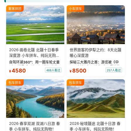
散客拼团
小车拼车
2026·画卷北疆 北疆十日春季
世界旅客的伊犁之约：8天北疆
深度游 小车拼车、纯玩无购
暖心深度游
物！
自驾环湖360°：用一圈车轮丈量
探秘三大雅丹之首：游览被《中
“大西洋最后一滴眼泪”的极致蔚
国国家地理》评选为“中国最美的
4580
8500
468人看过
257人看过
¥
¥
蓝。 赛湖旅拍：甄选多款风格服
三大雅丹”第一名的克拉玛依魔鬼
饰，9张精修美照，定格赛里木湖
城。 中国第一村：探访仅存的图
绝美瞬间。 赛湖坦克300跟车视
瓦人最大村落——禾木村，欣赏
包车拼车
包车拼车
频：专业摄影师...
晨雾与小木...
2026·春享双湖 双湖八日游 春
2026·秘境疆途 北疆十日游 春
季 小车拼车、纯玩无购物！
季 小车拼车、纯玩无购物！