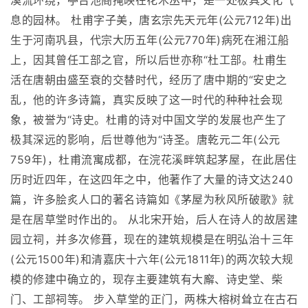
溪流环绕，亭台池阁掩映在花木丛中，是一处极具文化气
息的园林。 杜甫字子美，唐玄宗先天元年(公元712年)出
生于河南巩县，代宗大历五年(公元770年)病死在湘江船
上，因其曾任工部之官，所以后世亦称“杜工部。杜甫生
活在唐朝由盛至衰的交替时代，经历了唐中期的“安史之
乱，他的许多诗篇，真实反映了这一时代的种种社会现
象，被誉为“诗史。杜甫的诗对中国文学的发展也产生了
极其深远的影响，后世尊他为“诗圣。唐乾元二年(公元
759年)，杜甫流寓成都，在浣花溪畔筑起茅屋，在此居住
历时近四年，在这四年之中，他著作了大量的诗文达240
篇，许多脍炙人口的著名诗篇如《茅屋为秋风所破歌》就
是在居草堂时作出的。 从北宋开始，后人在诗人的故居建
园立祠，并多次修葺，现在的建筑规模是在明弘治十三年
(公元1500年)和清嘉庆十六年(公元1811年)的两次较大规
模的修建中确立的，现存主要建筑有大廨、诗史堂、柴
门、工部祠等。 步入草堂的正门，两株大榕树耸立在古石