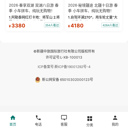
2026·春享双湖 双湖八日游 春
2026·秘境疆途 北疆十日游 春
季 小车拼车、纯玩无购物！
季 小车拼车、纯玩无购物！
1.阿勒泰网红打卡地：将军山 2.将
1.自驾环湖270°，用车轮丈量“大
军山落日缆车，体验雪都风光 3.
西洋最后一滴眼泪”的极致蔚蓝，
3380
4180
354人看过
4264人看过
¥
¥
将军山，夕阳派对，蹦迪party 4.
让雪山、花海与深邃湖水在转弯
自驾赛里木湖360°环湖 5.二进赛
间连成自由的画卷。 2.特别赠送
湖随心游，邂逅湖畔日出浪漫...
那拉提景区3公里内，落地窗三钻
民宿 3.那...
©新疆中旅国际旅行社有限公司版权所有
许可证号:L-XB-100013
ICP备案号:新ICP备19001292号-4
新公网安备 65010302000123号
首页
电话
客服
我的
分类