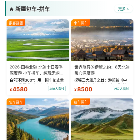
🔥 新疆包车-拼车
更多 >
散客拼团
小车拼车
2026·画卷北疆 北疆十日春季
世界旅客的伊犁之约：8天北疆
深度游 小车拼车、纯玩无购
暖心深度游
物！
自驾环湖360°：用一圈车轮丈量
探秘三大雅丹之首：游览被《中
“大西洋最后一滴眼泪”的极致蔚
国国家地理》评选为“中国最美的
4580
8500
468人看过
257人看过
¥
¥
蓝。 赛湖旅拍：甄选多款风格服
三大雅丹”第一名的克拉玛依魔鬼
饰，9张精修美照，定格赛里木湖
城。 中国第一村：探访仅存的图
绝美瞬间。 赛湖坦克300跟车视
瓦人最大村落——禾木村，欣赏
包车拼车
包车拼车
频：专业摄影师...
晨雾与小木...