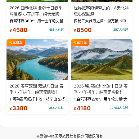
2026·画卷北疆 北疆十日春季
世界旅客的伊犁之约：8天北疆
深度游 小车拼车、纯玩无购
暖心深度游
物！
自驾环湖360°：用一圈车轮丈量
探秘三大雅丹之首：游览被《中
“大西洋最后一滴眼泪”的极致蔚
国国家地理》评选为“中国最美的
4580
8500
468人看过
257人看过
¥
¥
蓝。 赛湖旅拍：甄选多款风格服
三大雅丹”第一名的克拉玛依魔鬼
饰，9张精修美照，定格赛里木湖
城。 中国第一村：探访仅存的图
绝美瞬间。 赛湖坦克300跟车视
瓦人最大村落——禾木村，欣赏
包车拼车
包车拼车
频：专业摄影师...
晨雾与小木...
2026·春享双湖 双湖八日游 春
2026·秘境疆途 北疆十日游 春
季 小车拼车、纯玩无购物！
季 小车拼车、纯玩无购物！
1.阿勒泰网红打卡地：将军山 2.将
1.自驾环湖270°，用车轮丈量“大
军山落日缆车，体验雪都风光 3.
西洋最后一滴眼泪”的极致蔚蓝，
3380
4180
354人看过
4264人看过
¥
¥
将军山，夕阳派对，蹦迪party 4.
让雪山、花海与深邃湖水在转弯
自驾赛里木湖360°环湖 5.二进赛
间连成自由的画卷。 2.特别赠送
湖随心游，邂逅湖畔日出浪漫...
那拉提景区3公里内，落地窗三钻
民宿 3.那...
©新疆中旅国际旅行社有限公司版权所有