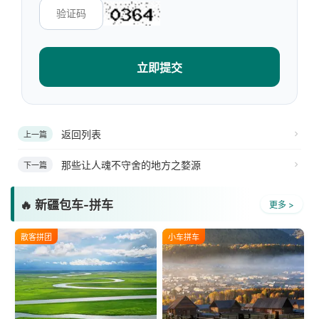
立即提交
返回列表
上一篇
那些让人魂不守舍的地方之婺源
下一篇
🔥 新疆包车-拼车
更多 >
散客拼团
小车拼车