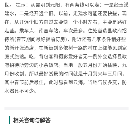
世。 提示：从昆明到元阳，有两条线可以走：一是经玉溪
建水，二是经开远个旧。以前，走建水可能还要快些，现
在，从开远个旧方向过去要快一个小时左右，主要是路好
走些。乘车点，南窑车站，车次最多。住处首选县政府招
待所(春节期间最好提前订房)，附近还有几家条件稍好些
的新开张酒店，在新街到多依树一路的村庄上都能见到家
庭式旅馆。吃，背包客和摄影爱好者无一例外会选择县政
府招待所旁边的小余饭店。当地一般五月份开始插秧，九
月份收割，所以最好赏景的时间就是十月到来年三月间，
其中春节前后最佳，此时易看到云海。当地气候多变，防
水器具不可少。
相关咨询与解答