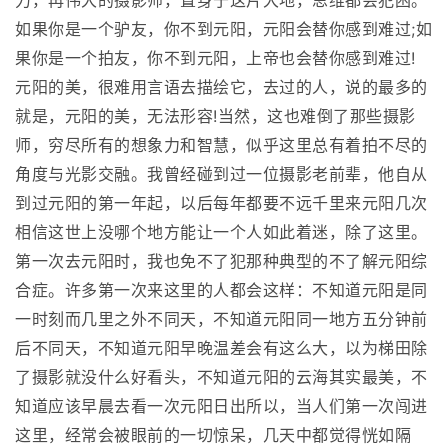
力，再伟大的摄影师，置身于这片大地，思维都会犯困。
如果你是一个驴友，你不到元阳，元阳会替你感到难过;如
果你是一个拍友，你不到元阳，上帝也会替你感到难过!
元阳的美，很难用言语去描绘它，去过的人，说的最多的
就是，元阳的美，无法形容!当然，这也难倒了那些摄影
师，穷尽所有的想象力和智慧，似乎这里总有着拍不尽的
角度与光影交融。我曾经碰到过一位摄影老前辈，他自从
到过元阳的第一年起，以后每年都要不远千里来元阳几次
相信这世上没哪个地方能让一个人如此着迷，除了这里。
第一次去元阳时，我也免不了犯那种典型的不了解元阳综
合症。许多第一次来这里的人都会这样：不知道元阳是同
一时刻而几里之外不同天，不知道元阳同一地方五分钟前
后不同天，不知道元阳早晚温差会有这么大，以为梯田除
了摄影就没什么好看头，不知道元阳的云海其实最美，不
知道应该早晨去看一次元阳日出所以，当人们第一次闯进
这里，经常会被眼前的一切惊呆，几天中都觉得恍如隔