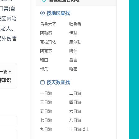
门票(自
按地区查找
景区内验
乌鲁木齐
吐鲁番
上老人、
阿勒泰
伊犁
意外伤害
克拉玛依
库尔勒
阿克苏
喀什
和田
昌吉
博乐
哈密
一篇 »
游知识
按天数查找
一日游
二日游
三日游
四日游
五日游
六日游
七日游
八日游
九日游
十日游以上