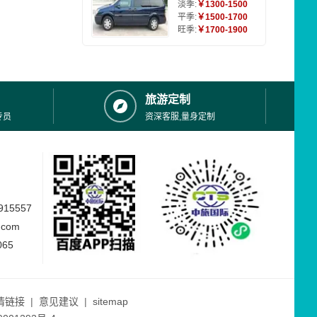
淡季:
￥1300-1500
平季:
￥1500-1700
旺季:
￥1700-1900
旅游定制
专员
资深客服,量身定制
15557
.com
065
情链接
|
意见建议
|
sitemap