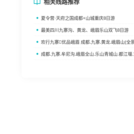
相关线路推荐
夏令营·天府之国成都+山城重庆8日游
最美四川九寨沟、黄龙、峨眉乐山双飞8日游
欢行九寨优品峨眉 成都.九寨.黄龙.峨眉山(全景
成都.九寨.牟尼沟.峨眉全山.乐山青城山.都江堰