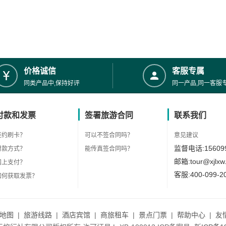
价格诚信
客服专属
同类产品中,保持好评
同一产品,同一客服
付款和发票
签署旅游合同
联系我们
签约刷卡？
可以不签合同吗？
意见建议
监督电话:156099
付款方式？
能传真签合同吗？
邮箱:tour@xjlxw
网上支付？
客服:400-099-2
如何获取发票？
地图
|
旅游线路
|
酒店宾馆
|
商旅租车
|
景点门票
|
帮助中心
|
友