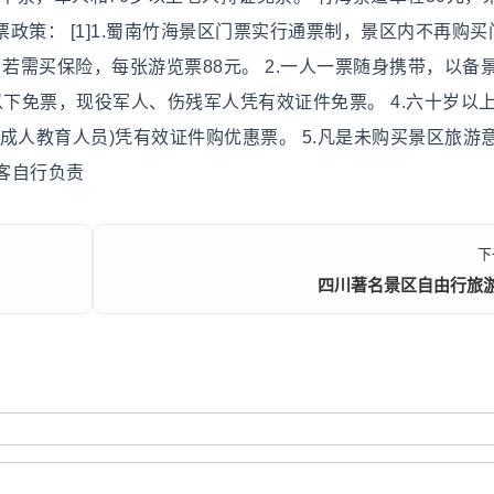
门票政策： [1]1.蜀南竹海景区门票实行通票制，景区内不再购买
若需买保险，每张游览票88元。 2.一人一票随身携带，以备
米以下免票，现役军人、伤残军人凭有效证件免票。 4.六十岁以
成人教育人员)凭有效证件购优惠票。 5.凡是未购买景区旅游
客自行负责
下
四川著名景区自由行旅