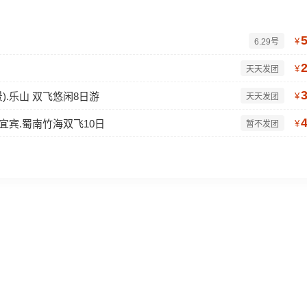
¥
6.29号
¥
天天发团
).乐山 双飞悠闲8日游
¥
天天发团
.宜宾.蜀南竹海双飞10日
¥
暂不发团