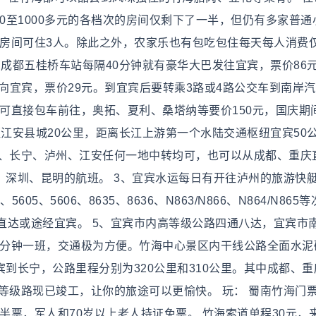
80至1000多元的各档次的房间仅剩下了一半，但仍有多家普通
个房间可住3人。除此之外，农家乐也有包吃包住每天每人消费仅
在成都五桂桥车站每隔40分钟就有豪华大巴发往宜宾，票价86元
车驶向宜宾，票价29元。到宜宾后要转乘3路或4路公交车到南岸
也可直接包车前往，奥拓、夏利、桑塔纳等要价150元，国庆期
距江安县城20公里，距离长江上游第一个水陆交通枢纽宜宾50
宾、长宁、泸州、江安任何一地中转均可，也可以从成都、重庆
、深圳、昆明的航班。 3、宜宾水运每日有开往泸州的旅游快艇
3、5605、5606、8635、8636、N863/N866、N864/N865
直达或途经宜宾。 5、宜宾市内高等级公路四通八达，宜宾市
5分钟一班，交通极为方便。竹海中心景区内干线公路全面水泥
宾到长宁，公路里程分别为320公里和310公里。其中成都、重
等级路现已竣工，让你的旅途可以更愉快。 玩： 蜀南竹海门票
半票，军人和70岁以上老人持证免票。 竹海索道单程30元，来