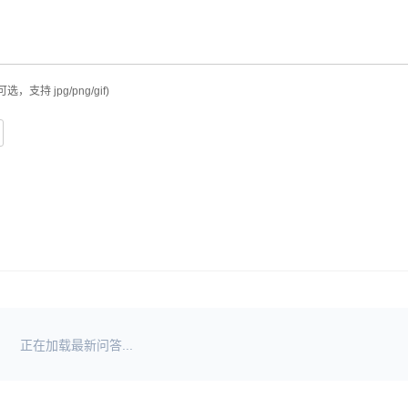
可选，支持 jpg/png/gif)
正在加载最新问答...