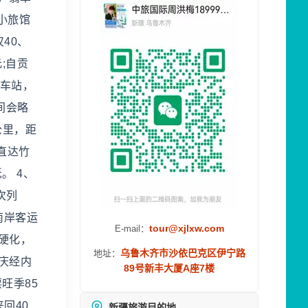
小旅馆
40、
;自贡
汽车站，
间会略
公里，距
直达竹
。 4、
等次列
南岸客运
tour@xjlxw.com
E-mail：
硬化，
乌鲁木齐市沙依巴克区伊宁路
地址：
庆经内
89号新丰大厦A座7楼
旺季85
回40
新疆旅游目的地