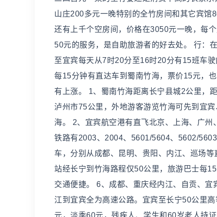
山庄200多元一晚特别的全竹房间和其它宾馆
还有上千个空房间，价格在3050元一晚，每
50元的服务，是自助旅游者的好去处。 行：
至宜宾每天从7时20分至16时20分有15班
每15分钟有直达车到蜀南竹海，票价15元，
有上涨。 1、蜀南竹海距离长宁县城2公里，
泸州市75公里，外地游客游览竹海可先到宜
海。 2、宜宾航空港有直飞北京、上海、广州
铁路有2003、2004、5601/5604、5602/560
车，分别从成都、昆明、贵阳、内江、巡场等
站经长宁到竹海路程仅50公里，旅游巴士每1
交通便捷。 6、成都、重庆经内江、自贡、宜
江到宜宾全为高速公路。宜宾至长宁50公里高
元，淡季60元，残疾人、学生和60岁老人持证