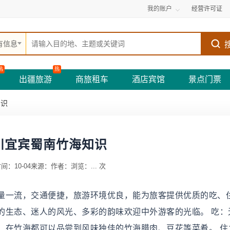
我的账户
经营许可证
有信息
热
热
出疆旅游
商旅租车
酒店宾馆
景点门票
知识
川宜宾蜀南竹海知识
间：10-04
来源：
作者：
浏览：
...
次
量一流，交通便捷，旅游环境优良，能为旅客提供优质的吃、
的生态、迷人的风光、多彩的韵味欢迎中外游客的光临。 吃：
，在竹海都可以品尝到风味独佳的竹海腊肉、豆花等菜肴。 住