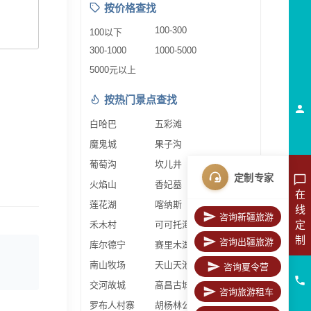
按价格查找
100-300
100以下
300-1000
1000-5000
5000元以上
按热门景点查找
白哈巴
五彩滩
魔鬼城
果子沟
葡萄沟
坎儿井
定制专家
火焰山
香妃墓
在
莲花湖
喀纳斯
线
咨询新疆旅游
定
禾木村
可可托海
制
咨询出疆旅游
库尔德宁
赛里木湖
南山牧场
天山天池
咨询夏令营
交河故城
高昌古城
咨询旅游租车
罗布人村寨
胡杨林公园