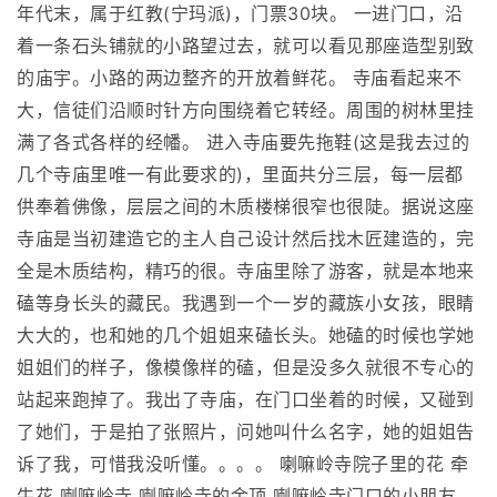
年代末，属于红教(宁玛派)，门票30块。 一进门口，沿
着一条石头铺就的小路望过去，就可以看见那座造型别致
的庙宇。小路的两边整齐的开放着鲜花。 寺庙看起来不
大，信徒们沿顺时针方向围绕着它转经。周围的树林里挂
满了各式各样的经幡。 进入寺庙要先拖鞋(这是我去过的
几个寺庙里唯一有此要求的)，里面共分三层，每一层都
供奉着佛像，层层之间的木质楼梯很窄也很陡。据说这座
寺庙是当初建造它的主人自己设计然后找木匠建造的，完
全是木质结构，精巧的很。寺庙里除了游客，就是本地来
磕等身长头的藏民。我遇到一个一岁的藏族小女孩，眼睛
大大的，也和她的几个姐姐来磕长头。她磕的时候也学她
姐姐们的样子，像模像样的磕，但是没多久就很不专心的
站起来跑掉了。我出了寺庙，在门口坐着的时候，又碰到
了她们，于是拍了张照片，问她叫什么名字，她的姐姐告
诉了我，可惜我没听懂。。。。 喇嘛岭寺院子里的花 牵
牛花 喇嘛岭寺 喇嘛岭寺的金顶 喇嘛岭寺门口的小朋友。