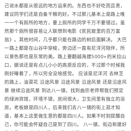
己说水都是从很远的地方运来的。东西也不好吃而且贵，
建议同学们还是自备干粮的好。不过那儿基本上是路上唯
一一个有厕所的地方，要上厕所的同学千万不要错过。虽
然那个厕所很容易让人联想到电影《贫民窟里的百万富
翁》。其他时间，几乎都只能在路边的树后面解决。 大巴
一路上都是在山谷中穿梭，旁边还一直有尼洋河陪伴，所
以景色那也是灰常的美。路上要翻越海拔5000+的米拉山
口，据说还是有点儿小小的高原反应的，不过那个时候我
刚好睡着了，所以完全没啥感觉。 应该是尼洋河 去林芝
的路上，油菜花 沿途风景 沿途风景 沿途风景 还是沿途风
景 继续沿途风景 到达八一镇，找到曲宗老师帮我们预定
的绿洲宾馆，环境不错，房间很大，卫生间里有独立的浴
房。老板娘是四川人，后来我们去八一镇的街上逛才知
道，基本上这里做生意的都是四川人。如果不时刻提醒自
己，你可能会怀疑自己是到了四川。 八一镇，街边新建好