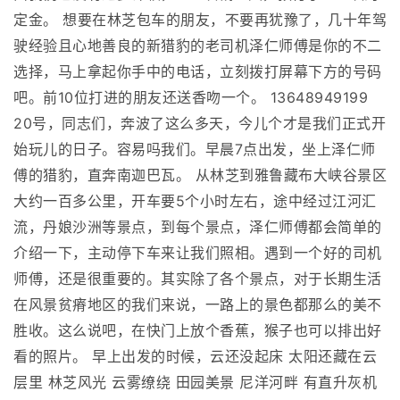
定金。 想要在林芝包车的朋友，不要再犹豫了，几十年驾
驶经验且心地善良的新猎豹的老司机泽仁师傅是你的不二
选择，马上拿起你手中的电话，立刻拨打屏幕下方的号码
吧。前10位打进的朋友还送香吻一个。 13648949199
20号，同志们，奔波了这么多天，今儿个才是我们正式开
始玩儿的日子。容易吗我们。早晨7点出发，坐上泽仁师
傅的猎豹，直奔南迦巴瓦。 从林芝到雅鲁藏布大峡谷景区
大约一百多公里，开车要5个小时左右，途中经过江河汇
流，丹娘沙洲等景点，到每个景点，泽仁师傅都会简单的
介绍一下，主动停下车来让我们照相。遇到一个好的司机
师傅，还是很重要的。其实除了各个景点，对于长期生活
在风景贫瘠地区的我们来说，一路上的景色都那么的美不
胜收。这么说吧，在快门上放个香蕉，猴子也可以排出好
看的照片。 早上出发的时候，云还没起床 太阳还藏在云
层里 林芝风光 云雾缭绕 田园美景 尼洋河畔 有直升灰机