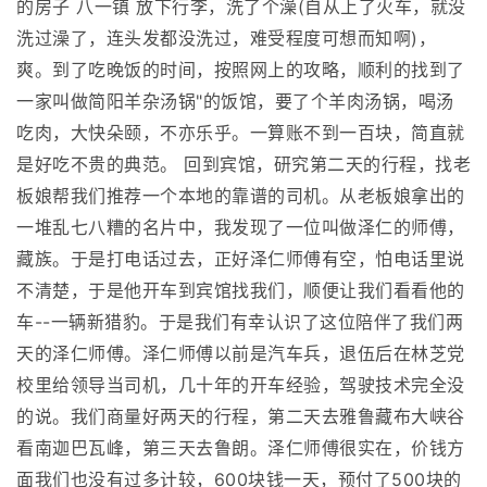
的房子 八一镇 放下行李，洗了个澡(自从上了火车，就没
洗过澡了，连头发都没洗过，难受程度可想而知啊)，
爽。到了吃晚饭的时间，按照网上的攻略，顺利的找到了
一家叫做简阳羊杂汤锅"的饭馆，要了个羊肉汤锅，喝汤
吃肉，大快朵颐，不亦乐乎。一算账不到一百块，简直就
是好吃不贵的典范。 回到宾馆，研究第二天的行程，找老
板娘帮我们推荐一个本地的靠谱的司机。从老板娘拿出的
一堆乱七八糟的名片中，我发现了一位叫做泽仁的师傅，
藏族。于是打电话过去，正好泽仁师傅有空，怕电话里说
不清楚，于是他开车到宾馆找我们，顺便让我们看看他的
车--一辆新猎豹。于是我们有幸认识了这位陪伴了我们两
天的泽仁师傅。泽仁师傅以前是汽车兵，退伍后在林芝党
校里给领导当司机，几十年的开车经验，驾驶技术完全没
的说。我们商量好两天的行程，第二天去雅鲁藏布大峡谷
看南迦巴瓦峰，第三天去鲁朗。泽仁师傅很实在，价钱方
面我们也没有过多计较，600块钱一天，预付了500块的