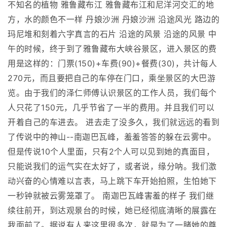
不知名的植物 雅鲁藏布江 雅鲁藏布江和尼洋河交汇的地
方，水的颜色不一样 丹娘沙洲 丹娘沙洲 沿途风光 路边的
玛尼堆和刻着六字真言的石片 沿途的风景 沿途的风景 中
午的时候，终于到了雅鲁藏布大峡谷景区，进入景区的费
用是这样的：门票(150)+车费(90)+餐费(30)，共计每人
270元，而且要把自己的车停在门口，乘坐景区的大巴游
览。由于我们的泽仁师傅认识景区的工作人员，我们每个
人只花了150元，几乎节省了一半的费用。并且我们可以
开着自己的车进去。 进去走了没多久，我们就远远的看到
了传说中的神山--南迦巴瓦峰，羞羞答答的躲在云雾中。
但是传说10个人里面，只有2个人可以见到她的真面目，
只能说我们的运气实在太好了，或者说，缘分呐。我们激
动兴奋的心情难以言表，马上跳下车开始拍照，生怕她下
一秒钟就被云雾笼罩了。 南迦巴瓦峰害羞的样子 我们继
续往前开，到达观景台的时候，她已经彻底清晰的展露在
我面前了。据说有人来这里很多次，就是为了一睹她的尊