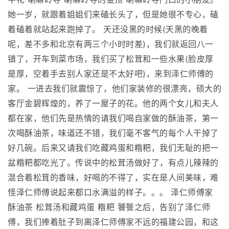
她一岁，就跟着姐姐们来磕长头了，但是她很不专心，磕
着磕着就站起来跑掉了。 天还没黑的时候(天黑的晚着
呢，差不多和北京有两三个小时时差)，我们就返回八一
镇了，开车到菜市场，我们买了松茸和一些水果(脸皮厚
是厚，空着手去别人家还是不太好吧)，来到泽仁师傅的
家。 一进去我们就震惊了，他们家装修的很漂亮，硕大的
客厅金碧辉煌的，养了一屋子的花。他的两个女儿和夫人
都在家，他们先是热情的请我们喝自家做的酥油茶，第一
次喝酥油茶，味道还不错，我们毫不客气的每个人干掉了
好几碗。后来又请我们吃藏鸡蛋和糌粑，我们无耻的把一
盆糌粑都吃光了。传说中的松茸汤做好了，有点儿辣辣的
混合着松茸的香味，好喝的不得了，实在是人间美味，难
怪泽仁师傅说起来都口水满溢的样子。。。 泽仁师傅家
酥油茶 松茸汤和藏鸡蛋 糌粑 饕餮之后，告别了泽仁师
傅，我们捧着肚子到离泽仁师傅家不远的福建公园，和这