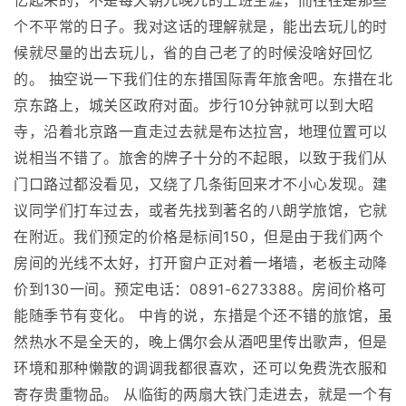
忆起来的，不是每天朝九晚九的上班生涯，而往往是那些
个不平常的日子。我对这话的理解就是，能出去玩儿的时
候就尽量的出去玩儿，省的自己老了的时候没啥好回忆
的。 抽空说一下我们住的东措国际青年旅舍吧。东措在北
京东路上，城关区政府对面。步行10分钟就可以到大昭
寺，沿着北京路一直走过去就是布达拉宫，地理位置可以
说相当不错了。旅舍的牌子十分的不起眼，以致于我们从
门口路过都没看见，又绕了几条街回来才不小心发现。建
议同学们打车过去，或者先找到著名的八朗学旅馆，它就
在附近。我们预定的价格是标间150，但是由于我们两个
房间的光线不太好，打开窗户正对着一堵墙，老板主动降
价到130一间。预定电话：0891-6273388。房间价格可
能随季节有变化。 中肯的说，东措是个还不错的旅馆，虽
然热水不是全天的，晚上偶尔会从酒吧里传出歌声，但是
环境和那种懒散的调调我都很喜欢，还可以免费洗衣服和
寄存贵重物品。 从临街的两扇大铁门走进去，就是一个有