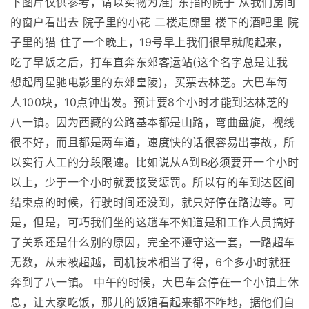
下图片仅供参考，请以实物为准) 东措的院子 从我们房间
的窗户看出去 院子里的小花 二楼走廊里 楼下的酒吧里 院
子里的猫 住了一个晚上，19号早上我们很早就爬起来，
吃了早饭之后，打车直奔东郊客运站(这个名字总是让我
想起周星驰电影里的东郊皇陵)，买票去林芝。大巴车每
人100块，10点钟出发。预计要8个小时才能到达林芝的
八一镇。因为西藏的公路基本都是山路，弯曲盘旋，视线
很不好，而且都是两车道，速度快的话很容易出事故，所
以实行人工的分段限速。比如说从A到B必须要开一个小时
以上，少于一个小时就要接受惩罚。所以有的车到达区间
结束点的时候，行驶时间还没到，就只好停在路边等。可
是，但是，可巧我们坐的这趟车不知道是和工作人员搞好
了关系还是什么别的原因，完全不遵守这一套，一路超车
无数，从未被超越，司机技术相当了得，6个多小时就狂
奔到了八一镇。 中午的时候，大巴车会停在一个小镇上休
息，让大家吃饭，那儿的饭馆看起来都不咋地，据他们自