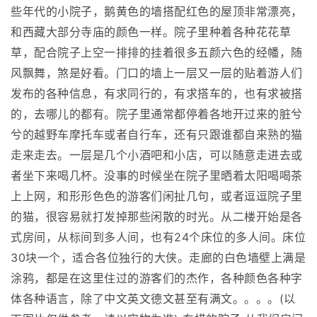
些年代的小院子，鹅黄色的墙搭配红色的屋顶非常漂亮，
和西藏大部分寺庙的颜色一样。院子里种着各种花花草
草，配合院子上空一排排的挂着很多五颜六色的经幡，随
风飘舞，煞是好看。门口的墙上一层又一层的贴着游人们
发布的各种信息，有求同行的，有求搭车的，也有求被搭
的，去哪儿的都有。院子里通常都停着各地开过来的脏兮
兮的越野车摩托车或者自行车，还有只跟谁都自来熟的猫
走来走去。一层是几个小酒吧和小店，可以随意走进去或
者坐下来喝几杯。没事的时候坐在院子里晒着太阳喝喝茶
上上网，和形形色色的游客们闲扯几句，或者逗逗院子里
的猫，很容易就打发掉那些闲散的时光。从二楼开始是各
式房间，从标间到多人间，也有24个床位的多人间。床位
30块一个，适合各位独行的大侠。走廊的白色墙壁上满是
涂鸦，都是在这里住过的游客们的杰作，各种颜色各种字
体各种语言，除了中文英文德文甚至有满文。。。。(以