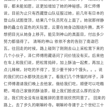
容，都未能如愿，这更加增加了她的神秘感。泽仁师傅
说，目前为止只有西藏登山队征服过她，前几年有日本的
登山队试图登顶，结果几个队员死在上面了。她就那样静
静的矗立在蓝色的天际里，云雾在她身边围绕升腾，真不
想把目光从她身上移开。能见到神山的真面目，付出多少
努力都值得了。 清晰的神山 依依不舍的告别了南迦巴
瓦，往回走的时候，路上碰到了刚刚去山上采松茸下来的
几个小伙子，泽仁师傅用藏语问了问价钱没有买。后来他
在车上和我们说，把松茸捣碎，加上酥油一起煮，再加上
点儿辣椒，好吃的不得了，至少要干掉3个馒头。。。说
的我们的口水都快流出来了。看我们几个馋猫的样子，泽
仁师傅邀请我们晚上去他家，做给我们吃，顺便可以吃糌
粑，喝自己家做的酥油茶，碰上我们脸皮这么厚的没办
法，我们完全没有丝毫推辞的意思就欣然同意了。 回来的
路上，去了步久的喇嘛岭寺。喇嘛岭寺建于上个世纪三十