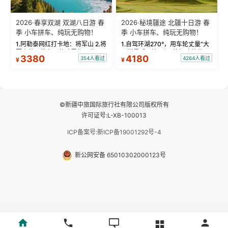
2026·春享双湖 双湖八日游 春
2026·秘境疆途 北疆十日游 春
季 小车拼车、纯玩无购物！
季 小车拼车、纯玩无购物！
1.阿勒泰网红打卡地：将军山 2.将
1.自驾环湖270°，用车轮丈量“大
军山落日缆车，体验雪都风光 3.
西洋最后一滴眼泪”的极致蔚蓝，
3380
4180
354人看过
4264人看过
¥
¥
将军山，夕阳派对，蹦迪party 4.
让雪山、花海与深邃湖水在转弯
自驾赛里木湖360°环湖 5.二进赛
间连成自由的画卷。 2.特别赠送
湖随心游，邂逅湖畔日出浪漫...
那拉提景区3公里内，落地窗三钻
民宿 3.那...
©新疆中旅国际旅行社有限公司版权所有
许可证号:L-XB-100013
ICP备案号:新ICP备19001292号-4
新公网安备 65010302000123号