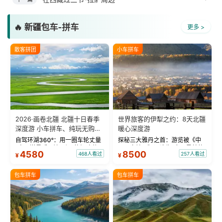
🔥 新疆包车-拼车
更多 >
散客拼团
小车拼车
2026·画卷北疆 北疆十日春季
世界旅客的伊犁之约：8天北疆
深度游 小车拼车、纯玩无购
暖心深度游
物！
自驾环湖360°：用一圈车轮丈量
探秘三大雅丹之首：游览被《中
“大西洋最后一滴眼泪”的极致蔚
国国家地理》评选为“中国最美的
4580
8500
468人看过
257人看过
¥
¥
蓝。 赛湖旅拍：甄选多款风格服
三大雅丹”第一名的克拉玛依魔鬼
饰，9张精修美照，定格赛里木湖
城。 中国第一村：探访仅存的图
绝美瞬间。 赛湖坦克300跟车视
瓦人最大村落——禾木村，欣赏
包车拼车
包车拼车
频：专业摄影师...
晨雾与小木...