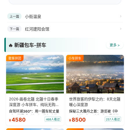
小街温泉
上一篇
红河建阳会馆
下一篇
🔥 新疆包车-拼车
更多 >
散客拼团
小车拼车
2026·画卷北疆 北疆十日春季
世界旅客的伊犁之约：8天北疆
深度游 小车拼车、纯玩无购
暖心深度游
物！
自驾环湖360°：用一圈车轮丈量
探秘三大雅丹之首：游览被《中
“大西洋最后一滴眼泪”的极致蔚
国国家地理》评选为“中国最美的
4580
8500
468人看过
257人看过
¥
¥
蓝。 赛湖旅拍：甄选多款风格服
三大雅丹”第一名的克拉玛依魔鬼
饰，9张精修美照，定格赛里木湖
城。 中国第一村：探访仅存的图
绝美瞬间。 赛湖坦克300跟车视
瓦人最大村落——禾木村，欣赏