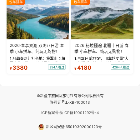
包车拼车
包车拼车
频：专业摄影师...
晨雾与小木...
2026·春享双湖 双湖八日游 春
2026·秘境疆途 北疆十日游 春
季 小车拼车、纯玩无购物！
季 小车拼车、纯玩无购物！
1.阿勒泰网红打卡地：将军山 2.将
1.自驾环湖270°，用车轮丈量“大
军山落日缆车，体验雪都风光 3.
西洋最后一滴眼泪”的极致蔚蓝，
3380
4180
354人看过
4264人看过
¥
¥
将军山，夕阳派对，蹦迪party 4.
让雪山、花海与深邃湖水在转弯
自驾赛里木湖360°环湖 5.二进赛
间连成自由的画卷。 2.特别赠送
湖随心游，邂逅湖畔日出浪漫...
那拉提景区3公里内，落地窗三钻
民宿 3.那...
©新疆中旅国际旅行社有限公司版权所有
许可证号:L-XB-100013
ICP备案号:新ICP备19001292号-4
新公网安备 65010302000123号