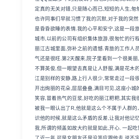
定真的无关对错,只是随心而已,短短的人生,匆
也许同事们早就习惯了我的沉默,对于我的突然辞
是昏昏欲睡的表情.我的心平和安宁,这是一段旅
城市,以前的公司有组织集体旅游,很匆忙的行程
丽江古城里面,弥补之前的遗憾.青旅的工作人员
气还是很旺.第2天醒来,院子里看到一个很美丽
不算英俊,但一眼望去真是让人舒服,满是花木的
江是别样的安静,路上行人很少,常常走过一段很
开出绚丽的花朵,层层叠叠,满目可见,这座小城
笑容,冒着热气的豆浆,好吃的丽江粑粑,其实我
被我一眼认出了R,他就是这么个不属于人群的
识他的时候,就是这么矛盾的反差,让我对他记忆
我,所谓的倾盖如故大约就是如此,开心. 一起
了近一年,可是女朋友还是没答应跟他走,说不