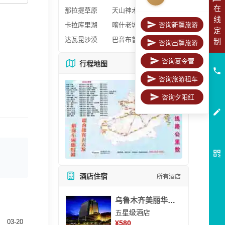
在
那拉提草原
天山神木园
线
卡拉库里湖
喀什老城区
咨询新疆旅游
定
达瓦昆沙漠
巴音布鲁克
制
咨询出疆旅游
咨询夏令营
行程地图
更多地图
咨询旅游租车
咨询夕阳红
酒店住宿
所有酒店
乌鲁木齐美丽华大酒
五星级酒店
03-20
¥
580