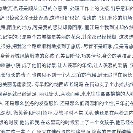
匆地流逝,还是顺从自己的心意吧. 处理工作上的交接,出乎意料的
职惊诧之余无比配合,这样也好也好. 夜班的飞机,寒冷的机场
程,陌生的地方,可是我的感觉却像回家. 丽江是个我到过却依
,记得的只是整个古城都是美丽的花朵,其余都已经模糊. 这次
很好,把我这个路痴顺利地接到了旅店. 尽管不是旺季,但是青
,身着异域风情服装的女孩子,美目盼兮,巧笑倩兮,身旁的男孩高
幽静小院,成了他们的背景.让人羡慕的年纪,让人羡慕的爱情. 
长很长的巷子,也遇见不到一个人.适宜的气候,肆无忌惮在疯长
的美丽毋庸质疑. 有早起的纳西族老妈妈,在街边支了个小摊,热
很容易就已经满足. 丽江街头,席地而坐,来来往往熙熙攘攘的人群
人.还是那么张扬的发型服饰,还是那么低调温和的个性,三年前
深刻. 微笑着和他打招呼,尽管平时不常联系,他还是在两秒之
吃饭的时候,他告诉我,在这里玩的时候爱上了一个女孩子,他已经
定要在这一辈子了.原来在他醇厚的性格里面,隐藏的是这样纯粹