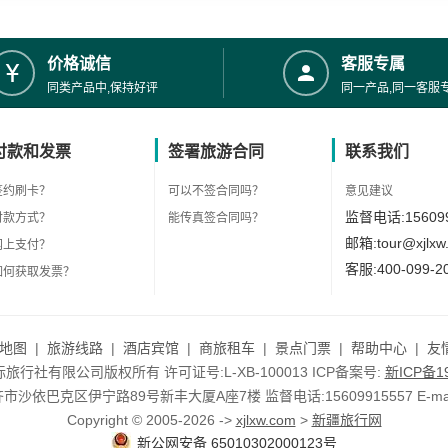
价格诚信
客服专属
同类产品中,保持好评
同一产品,同一客服
付款和发票
签署旅游合同
联系我们
签约刷卡？
可以不签合同吗？
意见建议
监督电话:156099
付款方式？
能传真签合同吗？
邮箱:tour@xjlxw
网上支付？
客服:400-099-2
如何获取发票？
地图
|
旅游线路
|
酒店宾馆
|
商旅租车
|
景点门票
|
帮助中心
|
友
行社有限公司版权所有 许可证号:L-XB-100013 ICP备案号:
新ICP备19
依巴克区伊宁路89号新丰大厦A座7楼 监督电话:15609915557 E-mail:to
Copyright © 2005-2026 ->
xjlxw.com
>
新疆旅行网
新公网安备 65010302000123号