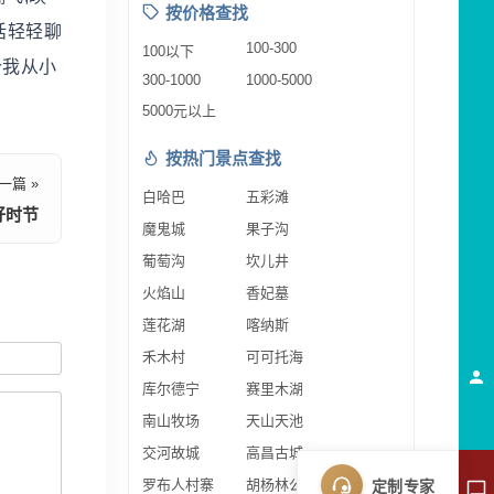
按价格查找
话轻轻聊
100-300
100以下
个我从小
300-1000
1000-5000
5000元以上
按热门景点查找
一篇 »
白哈巴
五彩滩
好时节
魔鬼城
果子沟
葡萄沟
坎儿井
火焰山
香妃墓
莲花湖
喀纳斯
禾木村
可可托海
库尔德宁
赛里木湖
南山牧场
天山天池
交河故城
高昌古城
罗布人村寨
胡杨林公园
定制专家