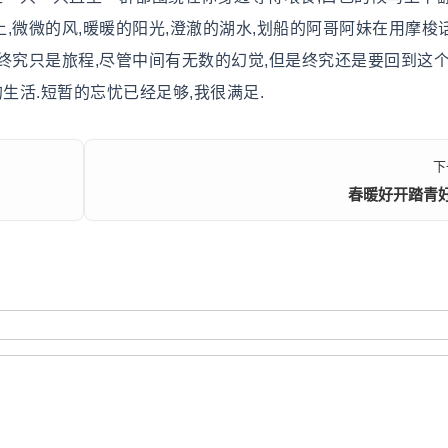
上,微微的风,暖暖的阳光,澄澈的湖水,划船的阿哥阿妹在用摩梭
程终究只是旅程,尽管中间有无数的幻觉,但是终究还是要回到这
生活.短暂的忘忧已经足够,我很满足.
下
春暖好开踏青