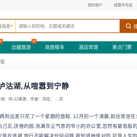
我的账户
经营许可证
有信息
热
热
出疆旅游
商旅租车
酒店宾馆
景点门票
游记
泸沽湖,从喧嚣到宁静
间：05-12
来源：
作者：
浏览：
...
次
再到出发只花了一个星期的旅程. 12月的一个清晨,如往常坐在
执己见,厌倦的脸,充满灰尘气息的窄小的办公室,忽然有窒息般的
只是在逃避,旅行不能解决任何问题.我知道她是对的,可是人生