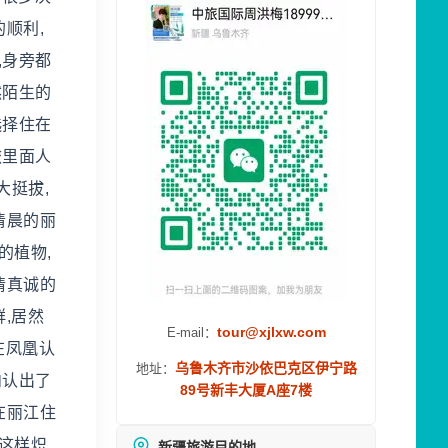
顺利,
,身旁都
然陌生的
选择住在
旅里面人
大挺拔,
清晨的丽
的植物,
情真诚的
,居然
tour@xjlxw.com
E-mail：
在凤凰认
乌鲁木齐市沙依巴克区伊宁路
地址：
内认出了
89号新丰大厦A座7楼
在丽江住
,这样炽
新疆旅游目的地