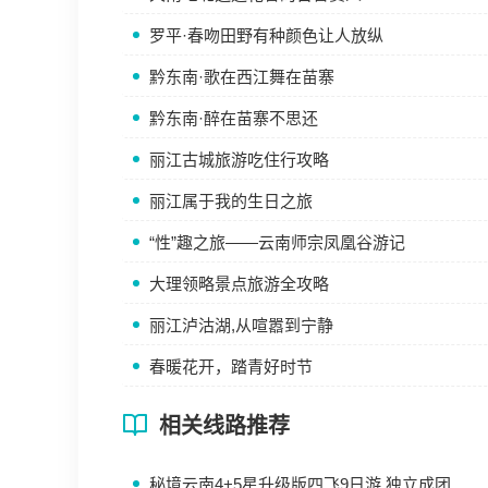
罗平·春吻田野有种颜色让人放纵
黔东南·歌在西江舞在苗寨
黔东南·醉在苗寨不思还
丽江古城旅游吃住行攻略
丽江属于我的生日之旅
“性”趣之旅——云南师宗凤凰谷游记
大理领略景点旅游全攻略
丽江泸沽湖,从喧嚣到宁静
春暖花开，踏青好时节
相关线路推荐
秘境云南4+5星升级版四飞9日游 独立成团