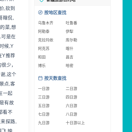
价,砍到
按地区查找
哥瞎侃,
乌鲁木齐
吐鲁番
的菜,想
阿勒泰
伊犁
.可是在
克拉玛依
库尔勒
时候,Y
阿克苏
喀什
在Y推荐
和田
昌吉
的很少，
博乐
哈密
谢,这个
按天数查找
景点,客
一日游
二日游
在一起
三日游
四日游
都是有故
五日游
六日游
都看不
七日游
八日游
来探路,
九日游
十日游以上
飞,映