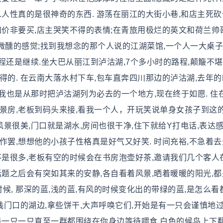
人性真的是很神奇的东西. 游荡在丽江的大街小巷,和店主死砍
加价非要买,店主哭笑不得的表情;在青旅用极烂的英文和荷兰帅
,微醺的感觉;找到我想念的那个人说的江湖菜馆,一个人一大桌子
旅程还是继续.坐大巴从丽江到泸沽湖,7个多小时的路程,颠簸不堪
的. 在云南大落水村下车,包车直奔四川那边的泸沽湖,去年的
我也是从那时把泸沽湖列为必去的一个地方,现在终于如愿. 住
景房,老板到码头来接,看我一个人，开玩笑说单身女孩子到这
风景很美,门口就是湖水,房间也很干净,住下就给Y打电话,表达感
罢,想想他的小孩子性格真是好气又好笑. 时间充裕,不急着去
不是很多,老板有空的时候会在书房泡壶好茶,邀请我们几个客人
话题之后会有突如其来的安静,各自看着风景,晒着暖暖的阳光,
时候, 那深的蓝,浅的蓝,有风的时候变化出的带绿的蓝,是怎么看
栈门口的湖边,拿些饼干,大声呼唤它们,开始是有一只会谨慎地过
是一只一只直至一群都围绕在你身边等待喂食,白色的候鸟上下翻