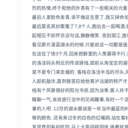
烈的热情,终于和他的外表有了一些相关的元素.
最后人家脸色发青,说不做这生意了,我又拼命
最后莫名其妙聚集了7,8个人,跑出去一起喝酒
起相见不如怀念这句话,静静微笑. 告别丽江,
看见那片湛蓝湖水的时候,只能说这一切都是值得
在这住了快3个月,回来把群里的人羡慕得不行,
的洛洼码头附近的传说驿栈,提前从淘宝定的湖
是不是专门来走婚的. 客栈在洛洼半岛的尽头,
人趁机敲诈,直到我答应给他寄泸沽湖的特产才作
栈有个风景很好的阳光书房,因为淡季,客人并
瞎聊一气,说说旅行当中的见闻趣事,有时一个
事的人吧. 12月的湖水据说是一年当中最蓝的
够的颜色. 还有来过冬的白色的红嘴鸥,站在客
发现真的有好吃的,马上大声招呼同伴,接着就