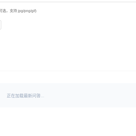
可选，支持 jpg/png/gif)
正在加载最新问答...