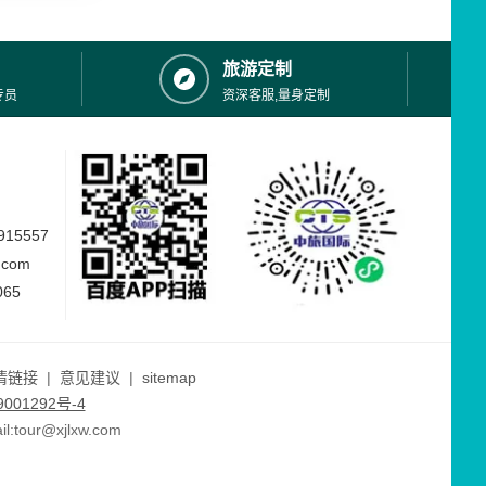
旅游定制
专员
资深客服,量身定制
15557
.com
065
情链接
|
意见建议
|
sitemap
001292号-4
ur@xjlxw.com