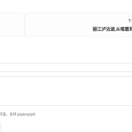
下
丽江泸沽湖,从喧嚣
可选，支持 jpg/png/gif)