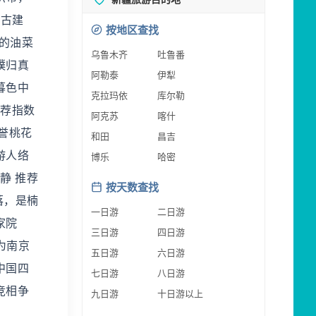
看古建
按地区查找
黄的油菜
乌鲁木齐
吐鲁番
璞归真
阿勒泰
伊犁
暮色中
克拉玛依
库尔勒
推荐指数
阿克苏
喀什
誉桃花
和田
昌吉
游人络
博乐
哈密
静 推荐
按天数查找
落，是楠
一日游
二日游
家院
三日游
四日游
为南京
五日游
六日游
中国四
七日游
八日游
竞相争
九日游
十日游以上