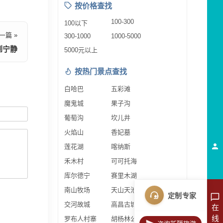
按价格查找
100-300
100以下
一篇 »
300-1000
1000-5000
到宁静
5000元以上
按热门景点查找
白哈巴
五彩滩
魔鬼城
果子沟
葡萄沟
坎儿井
火焰山
香妃墓
莲花湖
喀纳斯
禾木村
可可托海
库尔德宁
赛里木湖
南山牧场
天山天池
定制专家
交河故城
高昌古城
在
线
罗布人村寨
胡杨林公园