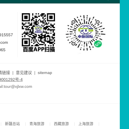
15557
.com
065
情链接
|
意见建议
|
sitemap
001292号-4
ur@xjlxw.com
新疆总站
青海旅游
西藏旅游
上海旅游
|
|
|
|
|