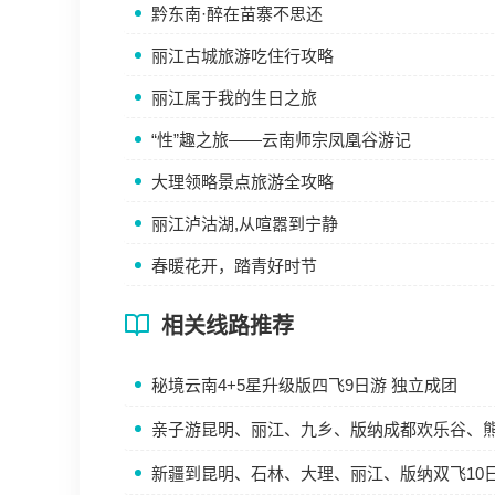
黔东南·醉在苗寨不思还
丽江古城旅游吃住行攻略
丽江属于我的生日之旅
“性”趣之旅——云南师宗凤凰谷游记
大理领略景点旅游全攻略
丽江泸沽湖,从喧嚣到宁静
春暖花开，踏青好时节
相关线路推荐
秘境云南4+5星升级版四飞9日游 独立成团
亲子游昆明、丽江、九乡、版纳成都欢乐谷、熊
新疆到昆明、石林、大理、丽江、版纳双飞10