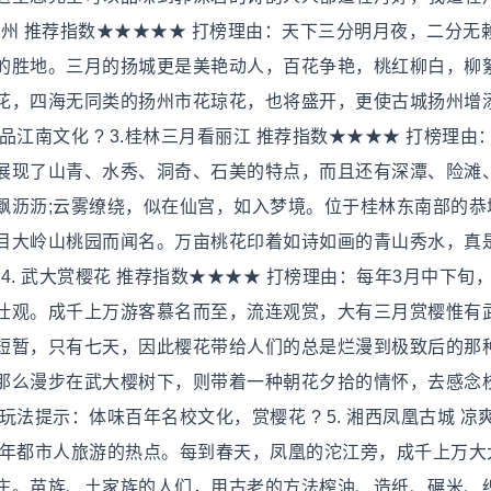
扬州 推荐指数★★★★★ 打榜理由：天下三分明月夜，二分无
的胜地。三月的扬城更是美艳动人，百花争艳，桃红柳白，柳
花，四海无同类的扬州市花琼花，也将盛开，更使古城扬州增
江南文化 ? 3.桂林三月看丽江 推荐指数★★★★ 打榜理由：
展现了山青、水秀、洞奇、石美的特点，而且还有深潭、险滩
飘沥沥;云雾缭绕，似在仙宫，如入梦境。位于桂林东南部的恭
目大岭山桃园而闻名。万亩桃花印着如诗如画的青山秀水，真
4. 武大赏樱花 推荐指数★★★★ 打榜理由：每年3月中下旬，1
壮观。成千上万游客慕名而至，流连观赏，大有三月赏樱惟有
短暂，只有七天，因此樱花带给人们的总是烂漫到极致后的那
那么漫步在武大樱树下，则带着一种朝花夕拾的情怀，去感念
法提示：体味百年名校文化，赏樱花 ? 5. 湘西凤凰古城 凉
近年都市人旅游的热点。每到春天，凤凰的沱江旁，成千上万大
庄。苗族、土家族的人们，用古老的方法榨油、造纸、碾米、