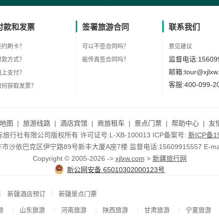
付款和发票
签署旅游合同
联系我们
签约刷卡？
可以不签合同吗？
意见建议
监督电话:156099
付款方式？
能传真签合同吗？
邮箱:tour@xjlxw
网上支付？
客服:400-099-2
如何获取发票？
地图
|
旅游线路
|
酒店宾馆
|
商旅租车
|
景点门票
|
帮助中心
|
友
行社有限公司版权所有 许可证号:L-XB-100013 ICP备案号:
新ICP备19
依巴克区伊宁路89号新丰大厦A座7楼 监督电话:15609915557 E-mail:to
Copyright © 2005-2026 ->
xjlxw.com
>
新疆旅行网
新公网安备 65010302000123号
|
|
新疆酒店预订
新疆景点门票
游
山东旅游
河南旅游
陕西旅游
甘肃旅游
宁夏旅游
|
|
|
|
|