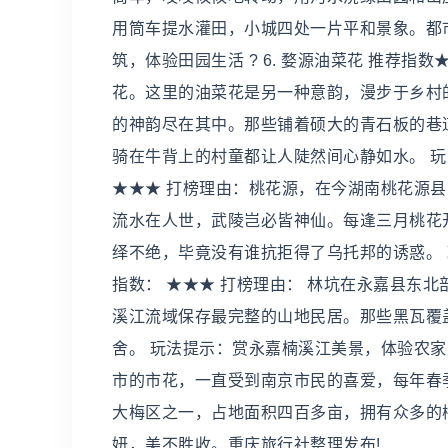
用筒车提水灌田，小城四处一片平和景象。都
筑，体验田园生活 ? 6. 婺源油菜花 推荐
花。这里的油菜花是另一种意韵，漫步于乡村
的神韵尽在其中。那些铺着硕大的青石板的巷
骑在牛背上的村童都让人陡然间心静如水。 玩法
★★★ 打榜理由：桃花源，在今湖南桃花源
流水在人世，武陵岂必皆神仙。每逢三月桃花
绎不绝，毕竟没有谁抗拒得了乌托邦的诱惑。 玩
指数： ★★★ 打榜理由： 林坑在永嘉县东
溪江流域保存最完整的山地民居。那些黑瓦覆
舍。 玩法提示：赏永嘉楠溪江美景，体验农家生
市的市花，一直受到南京市民的喜爱，每年春
大梅区之一，占地面积四百多亩，拥有众多的
妍，美不胜收。重庆旅行社整理发布!