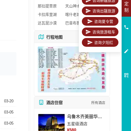
咨询新疆旅游
定
那拉提草原
天山神木园
制
咨询出疆旅游
卡拉库里湖
喀什老城区
咨询夏令营
达瓦昆沙漠
巴音布鲁克
咨询旅游租车
行程地图
更多地图
咨询夕阳红
03-20
酒店住宿
所有酒店
03-05
乌鲁木齐美丽华大酒
03-05
五星级酒店
¥
580