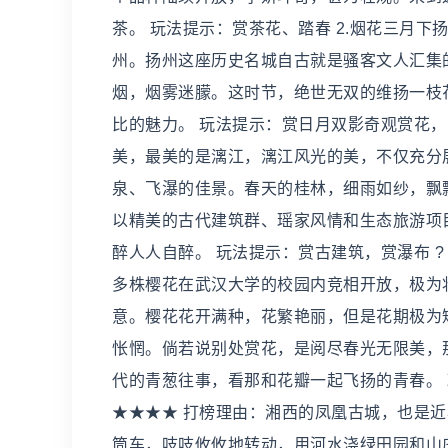
茶。 玩法提示：赏茶花、踏春 2.烟花三月下
州。扬州这座历史名城自古就是骚客文人汇集
烟，烟雾迷朦。这时节，绝世无双的维扬一枝
比的魅力。 玩法提示：赏日月双影奇观赏花，品
美，最美的是漓江，漓江风光的美，不仅充分
泉、飞瀑的佳景。春天的桂林，细雨如纱，飘
以精美的古代建筑群、瑶家风情和生态旅游项
醉人人自醉。 玩法提示：赏古建筑，赏瀑布 ? 
多株樱花在武汉大学的校园内竞相开放，极为
意。樱花花开满种，花繁艳丽，但是花期极为
怅惘。倘若说别处赏花，是阅尽春光无限美，
代的青葱往事，看那和花瓣一起飞扬的青春。 玩
★★★★ 打榜理由：湘西的凤凰古城，也是
筒车，吱吱攸攸地转动，用河水浇绿田园和山