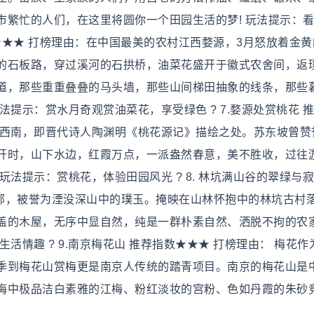
市繁忙的人们，在这里将圆你一个田园生活的梦! 玩法提示：
指数★★★ 打榜理由：在中国最美的农村江西婺源，3月怒放着金
的石板路，穿过溪河的石拱桥，油菜花盛开于徽式农舍间，返
道，那些重重叠叠的马头墙，那些山间梯田抽象的线条，那些
提示：赏水月奇观赏油菜花，享受绿色 ? 7.婺源处赏桃花 
县西南，即晋代诗人陶渊明《桃花源记》描绘之处。苏东坡曾赞
开时，山下水边，红霞万点，一派盎然春意，美不胜收，过往
法提示：赏桃花，体验田园风光 ? 8. 林坑满山谷的翠绿与寂
北部，被誉为湮没深山中的璞玉。掩映在山林怀抱中的林坑古村
盖的木屋，无序中显自然，纯是一群朴素自然、洒脱不拘的农
活情趣 ? 9.南京梅花山 推荐指数★★★ 打榜理由： 梅花作
季到梅花山赏梅更是南京人传统的踏青项目。南京的梅花山是
梅中极品洁白素雅的江梅、粉红淡妆的宫粉、色如丹霞的朱砂