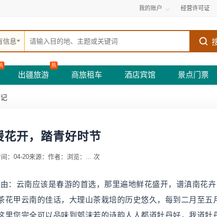
我的账户
经营许可证
有信息
热
热
出疆旅游
商旅租车
酒店宾馆
景点门票
游记
暖花开，踏青好时节
间：04-20
来源：
作者：
浏览：
...
次
榜理由：云南应该是春游的首选，那里遍地鲜花盛开，谱滇南花
茶花甲云南的佳话，大理山茶栽培的历史悠久，每到二月至五
这里您完全可以品味到郭沫若的诗韵人人都道牡丹好，我道牡