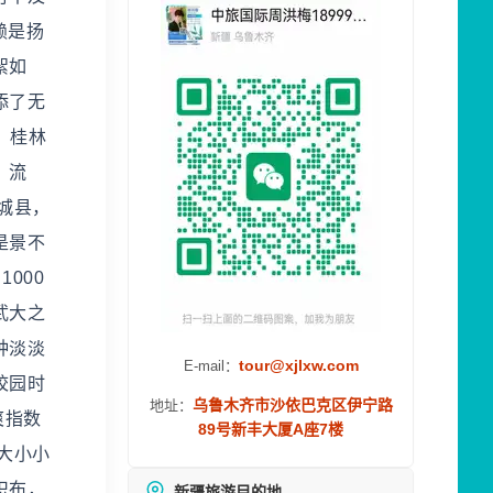
赖是扬
絮如
添了无
 桂林
、流
城县，
是景不
000
武大之
种淡淡
tour@xjlxw.com
E-mail：
校园时
乌鲁木齐市沙依巴克区伊宁路
地址：
爽指数
89号新丰大厦A座7楼
大小小
织布，
新疆旅游目的地