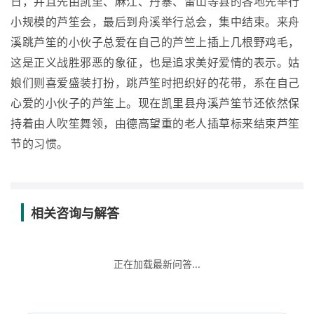
日，并且先由凯里、麻江、丹寨、雷山等县的各地先举行
小规模的芦笙会，最后到舟溪举行总会，集中结束。来舟
溪跳芦笙的小伙子总爱在自己的芦竺上插上几根野鸡毛，
这是正义战胜邪恶的象征，也是追求美好爱情的表示。姑
娘们则喜爱盛装打扮，跳芦笙时把织好的花带，系在自己
心爱的小伙子的芦笙上。现在凯里县舟溪芦笙节还依然保
持着由人吹笙舞领，由德高望重的老人插草标来结束芦笙
节的习惯。
相关咨询与解答
正在加载最新问答...