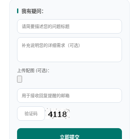
我有疑问：
上传配图 (可选)：
立即提交