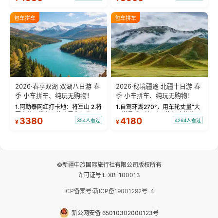
饰，9张精修美照，定格赛里木湖
城。 中国第一村：探访仅存的图
绝美瞬间。 赛湖坦克300跟车视
瓦人最大村落——禾木村，欣赏
包车拼车
包车拼车
频：专业摄影师...
晨雾与小木...
2026·春享双湖 双湖八日游 春
2026·秘境疆途 北疆十日游 春
季 小车拼车、纯玩无购物！
季 小车拼车、纯玩无购物！
1.阿勒泰网红打卡地：将军山 2.将
1.自驾环湖270°，用车轮丈量“大
军山落日缆车，体验雪都风光 3.
西洋最后一滴眼泪”的极致蔚蓝，
3380
4180
354人看过
4264人看过
¥
¥
将军山，夕阳派对，蹦迪party 4.
让雪山、花海与深邃湖水在转弯
自驾赛里木湖360°环湖 5.二进赛
间连成自由的画卷。 2.特别赠送
湖随心游，邂逅湖畔日出浪漫...
那拉提景区3公里内，落地窗三钻
民宿 3.那...
©新疆中旅国际旅行社有限公司版权所有
许可证号:L-XB-100013
ICP备案号:新ICP备19001292号-4
新公网安备 65010302000123号