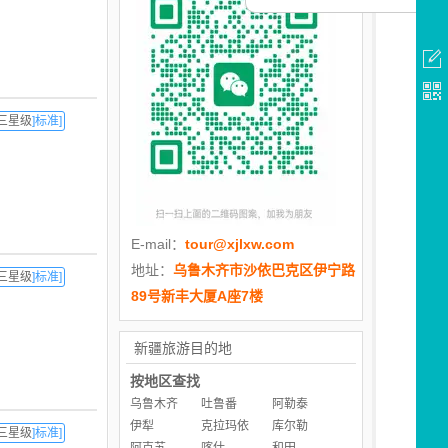
三星级
]标准]
E-mail：
tour@xjlxw.com
地址：
乌鲁木齐市沙依巴克区伊宁路
三星级
]标准]
89号新丰大厦A座7楼
新疆旅游目的地
按地区查找
乌鲁木齐
吐鲁番
阿勒泰
伊犁
克拉玛依
库尔勒
三星级
]标准]