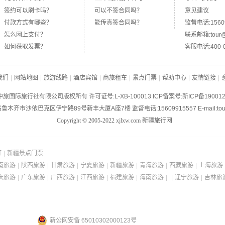
签约可以刷卡吗？
可以不签合同吗？
意见建议
付款方式有哪些？
能传真签合同吗？
监督电话:15609
怎么网上支付？
联系邮箱:tour@x
如何获取发票？
客服电话:400-0
我们
|
网站地图
|
旅游线路
|
酒店宾馆
|
商旅租车
|
景点门票
|
帮助中心
|
友情链接
|
旅国际旅行社有限公司版权所有 许可证号:L-XB-100013 ICP备案号:
新ICP备190012
木齐市沙依巴克区伊宁路89号新丰大厦A座7楼 监督电话:15609915557 E-mail:tour@
Copyright © 2005-2022
xjlxw.com
新疆旅行网
订
|
新疆景点门票
南旅游
|
陕西旅游
|
甘肃旅游
|
宁夏旅游
|
新疆旅游
|
青海旅游
|
西藏旅游
|
上海旅游
庆旅游
|
广东旅游
|
广西旅游
|
江西旅游
|
福建旅游
|
海南旅游
|
|
辽宁旅游
|
吉林旅
新公网安备 65010302000123号