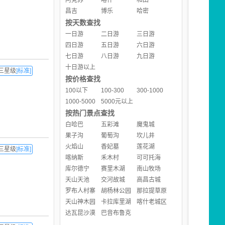
阿克苏
喀什
和田
昌吉
博乐
哈密
按天数查找
一日游
二日游
三日游
四日游
五日游
六日游
七日游
八日游
九日游
十日游以上
三星级
]标准]
按价格查找
100以下
100-300
300-1000
1000-5000
5000元以上
按热门景点查找
白哈巴
五彩滩
魔鬼城
果子沟
葡萄沟
坎儿井
火焰山
香妃墓
莲花湖
三星级
]标准]
喀纳斯
禾木村
可可托海
库尔德宁
赛里木湖
南山牧场
天山天池
交河故城
高昌古城
罗布人村寨
胡杨林公园
那拉提草原
天山神木园
卡拉库里湖
喀什老城区
达瓦昆沙漠
巴音布鲁克