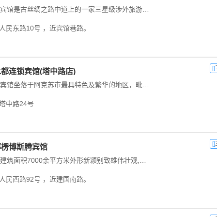
新疆库尔勒巴音郭楞宾馆是古丝绸之路中道上的一家三星级涉外旅游饭店耸立在巴音郭楞蒙古自治州的首府库尔勒市人民东路主楼高16层环境优美交通方便。...
人民东路10号 ，近宾馆巷路。
[[
都连锁宾馆(塔中路店)
阿克苏扬子水都连锁宾馆坐落于阿克苏市最具特色及繁华的地区，毗邻友好商场购物中心，是商务和休闲之旅的理想下榻场所，距机场35分钟车程。...
塔中路24号
[[
郭楞博斯腾宾馆
巴音郭楞博斯腾宾馆建筑面积7000余平方米外形新颖别致雄伟壮观,馆内整洁典雅设备齐全。客房部设有标准间和套房床位240张会议室和洽谈室8个客房均配有电话、彩电...
人民西路92号 ，近建国南路。