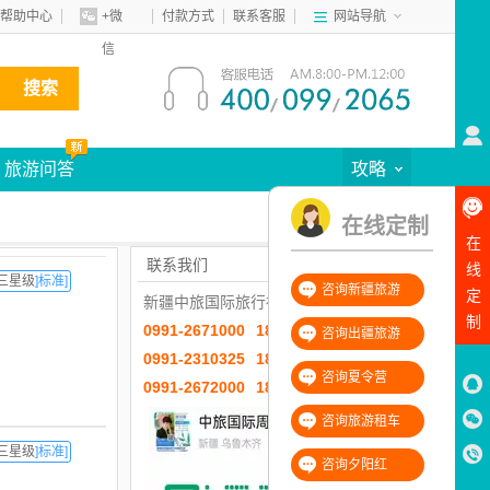
帮助中心
+微
付款方式
联系客服
网站导航
信
搜索
旅游问答
攻略
在线定制
在
联系我们
线
三星级
]标准]
咨询新疆旅游
定
新疆中旅国际旅行社有限公司
制
0991-2671000
18999981856
咨询出疆旅游
0991-2310325
18999832796
咨询夏令营
0991-2672000
18099695348
咨询旅游租车
三星级
]标准]
咨询夕阳红