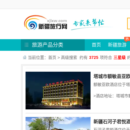
旅游产品分类
首页
新疆旅游
当前位置：
首页
> 高级搜索
约有
3725
项符合
三星级
塔城市额敏县亚
>酒店地址：塔城市
新疆石河子君悦