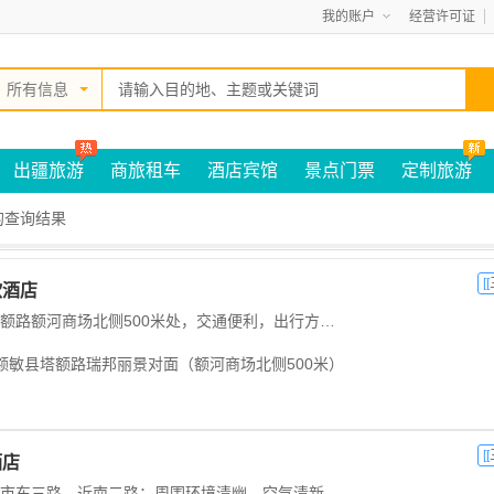
我的账户
经营许可证
所有信息
出疆旅游
商旅租车
酒店宾馆
景点门票
定制旅游
的查询结果
[[
欧酒店
额敏亚欧酒店位于塔额路额河商场北侧500米处，交通便利，出行方便。酒店客房装修雅...
额敏县塔额路瑞邦丽景对面（额河商场北侧500米）
[[
酒店
石河子君悦酒店位于市东三路，近南二路；周围环境清幽，空气清新。 ...