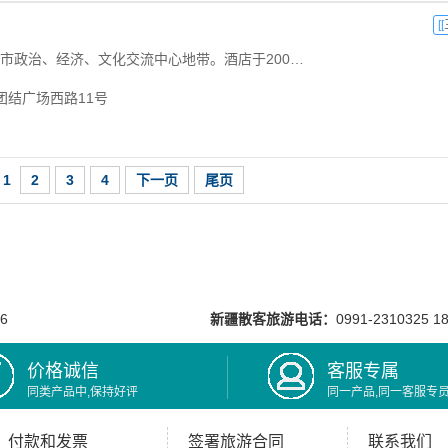
[[
玉都大酒店位于和田市政治、经济、文化交流中心地带。酒店于2004年11月16日建成。...
团结广场西路11号
1
2
3
4
下一页
尾页
56
新疆散客旅游电话：
0991-2310325 1
价格诚信
客服专属
同类产品中,保持好评
同一产品,同一客服专
付款和发票
签署旅游合同
联系我们