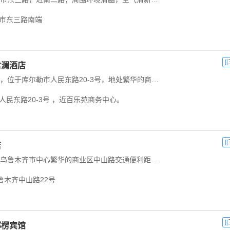
 市东三路南端
[[
君澜酒店
库尔勒巴州君澜酒店，位于库尔勒市人民东路20-3号，地处繁华的商业地带，是一家集餐饮，...
人民东路20-3号 ，近百乐苑商务中心。
[[
店
伊斯兰大饭店座落于乌鲁木齐市中心繁华的商业区中山路交通便利距飞机场30公里火车站6公里汽车站5公里是新疆唯一的大型综合性清真饭店。主体19层浓郁的民族风俗与...
鲁木齐中山路22号
[[
郭楞宾馆