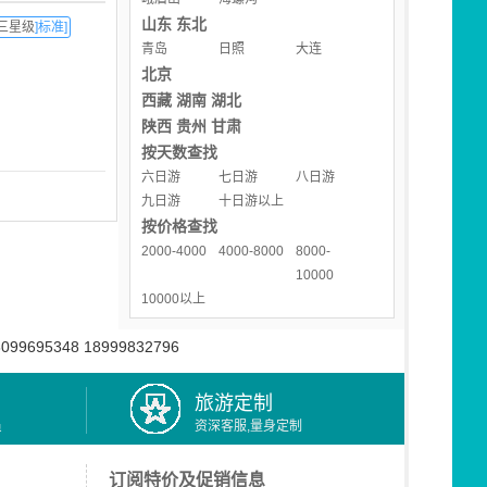
山东
东北
三星级
]标准]
青岛
日照
大连
北京
西藏
湖南
湖北
陕西
贵州
甘肃
按天数查找
六日游
七日游
八日游
九日游
十日游以上
按价格查找
2000-4000
4000-8000
8000-
10000
10000以上
8099695348 18999832796
旅游定制
员
资深客服,量身定制
订阅特价及促销信息