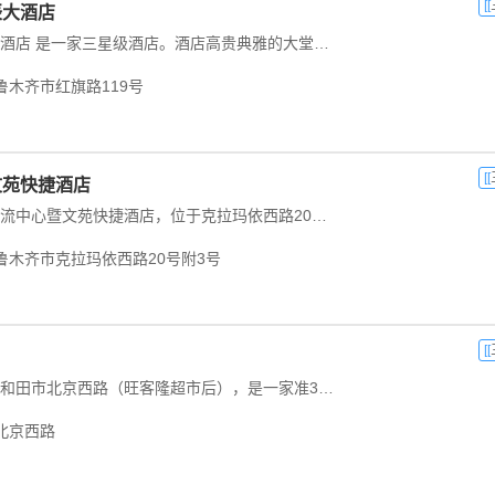
[[
辰大酒店
乌鲁木齐城市朗辰大酒店 是一家三星级酒店。酒店高贵典雅的大堂和谐柔丽、美仑美奂尽显高尚气派。226套装饰独特的客房提供完备服务客房内都配有独立的空调、私人...
鲁木齐市红旗路119号
[[
文苑快捷酒店
新疆农业大学学术交流中心暨文苑快捷酒店，位于克拉玛依西路20号附3号，毗邻方便快捷的外环路，距乌鲁木齐国际机场10公里，距火车站5公里，是一家集客房、餐饮、商务于一体...
鲁木齐市克拉玛依西路20号附3号
[[
和田天玉大酒店位于和田市北京西路（旺客隆超市后），是一家准3星级酒店，...
北京西路