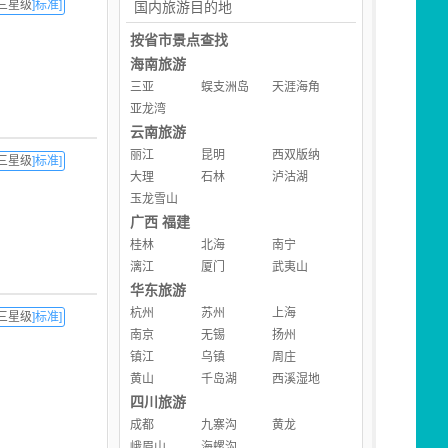
三星级
]标准]
国内旅游目的地
按省市景点查找
海南旅游
三亚
蜈支洲岛
天涯海角
亚龙湾
云南旅游
丽江
昆明
西双版纳
三星级
]标准]
大理
石林
泸沽湖
玉龙雪山
广西
福建
桂林
北海
南宁
漓江
厦门
武夷山
华东旅游
杭州
苏州
上海
三星级
]标准]
南京
无锡
扬州
镇江
乌镇
周庄
黄山
千岛湖
西溪湿地
四川旅游
成都
九寨沟
黄龙
峨眉山
海螺沟