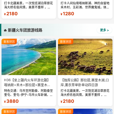
打卡北疆美景，一次饱览湖泊草原花
打卡人间仙境喀纳斯湖、神的自留地
海大桥名俗风情，美景不重样 ，旅
禾木村、五彩滩、世界魔鬼城，体验
途轻松自由安全，带您吃在新疆玩在
雅丹地貌与自然风光。...
2180
1280
¥
¥
新疆 ，24 小时，全天贴心为您服
务，...
🔥 新疆火车团旅游线路
更多 >
散客拼团
散客拼团
H36【坐上疆内火车环游北疆】
【独库公路】那拉提,赛里木湖,口
喀纳斯+禾木+那拉提+赛里木湖
岸,薰衣草单卧单动四日游
+独库公路四卧八日游
特色交通：乌市至阿勒泰、阿勒泰至
打卡北疆美景，一次饱览湖泊草原花
奎屯、奎屯-伊宁-乌市火车卧铺，深
海大桥名俗风情，美景不重样 ，旅
度环游北疆，舒适节省时间。精华景
途轻松自由安全，带您吃在新疆玩在
3880
2180
¥
¥
点：喀纳斯湖、禾木、赛里木湖、那
新疆 ，24 小时，全天贴心为您服
拉提草原、独库公路北段、百里画...
务，...
散客拼团
散客拼团