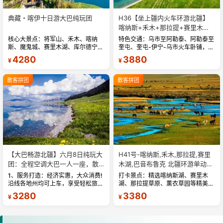
典藏・喀伊十日游大巴纯玩团
H36【坐上疆内火车环游北疆】
喀纳斯+禾木+那拉提+赛里木湖
+独库公路四卧八日游
核心大景点：将军山、禾木、喀纳
特色交通：乌市至阿勒泰、阿勒泰至
斯、魔鬼城、赛里木湖、库尔德宁、
奎屯、奎屯-伊宁-乌市火车卧铺，深
那拉提 「精选酒店」我们只想说此
度环游北疆，舒适节省时间。精华景
4280
3880
¥
¥
处无星似有星 (星级是国家标准) 10
点：喀纳斯湖、禾木、赛里木湖、那
天 9 晚，安排干净、卫生、舒...
拉提草原、独库公路北段、百里画...
散客拼团
散客拼团
【大巴畅游北疆】六月8日纯玩大
H41号-喀纳斯,禾木,那拉提,赛里
团：全程空调大巴一人一座，散
木湖,巴音布鲁克 北疆环游单动三
客天天发！
卧九日游
1、服务打造：经济实惠，大众消费!
打卡景点：精选喀纳斯湖、赛里木
沿线各地州均可上车，享受轻松旅
湖、那拉提草原、薰衣草园等精美景
游。打卡新疆最北之地! 2、必去理
点，经典传承，物超所值。服务打
3280
3380
¥
¥
由：神秘的喀纳斯湖，画面、颜色、
造：五星好评，讲解专业，专线优秀
层次、光线、风景、人物、场
司导，行程无缝衔接，给您一段真正
面……...
轻松的心灵...