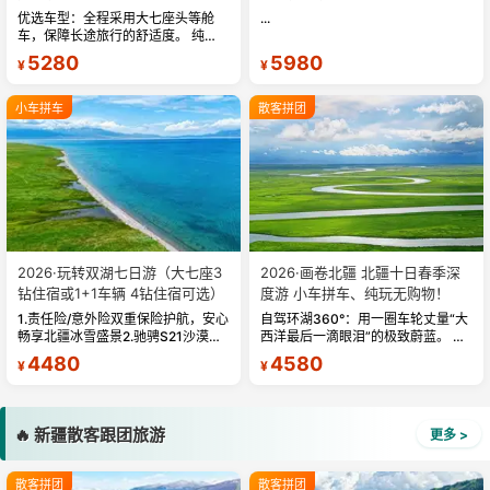
优选车型：全程采用大七座头等舱
...
车，保障长途旅行的舒适度。 纯玩
无套路：全程无旅行社安排的购物
5280
5980
¥
¥
点，游玩更纯粹。 深度北疆：串联
北疆精华景观，涵盖克拉美丽沙山公
园、阿...
小车拼车
散客拼团
2026·玩转双湖七日游（大七座3
2026·画卷北疆 北疆十日春季深
钻住宿或1+1车辆 4钻住宿可选）
度游 小车拼车、纯玩无购物！
1.责任险/意外险双重保险护航，安心
自驾环湖360°：用一圈车轮丈量“大
畅享北疆冰雪盛景2.驰骋S21沙漠公
西洋最后一滴眼泪”的极致蔚蓝。 赛
路，邂逅北疆别样冬韵3.两晚景区住
湖旅拍：甄选多款风格服饰，9张精
4480
4580
¥
¥
宿，沉浸北疆冬日 静谧时光4.禾木
修美照，定格赛里木湖绝美瞬间。
古村留宿，解锁冬日童话秘境5.二...
赛湖坦克300跟车视频：专业摄影
师...
🔥 新疆散客跟团旅游
更多 >
散客拼团
散客拼团