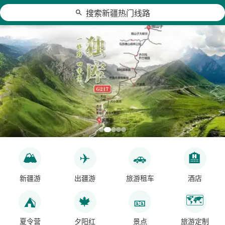
搜索新疆热门线路
新疆旅游线路_包车拼车_跟团游
🏔
✈
🚗
🏨
新疆游
出疆游
旅游租车
酒店
🗺
🍁
🎫
⛺
夏令营
夕阳红
景点
旅游定制