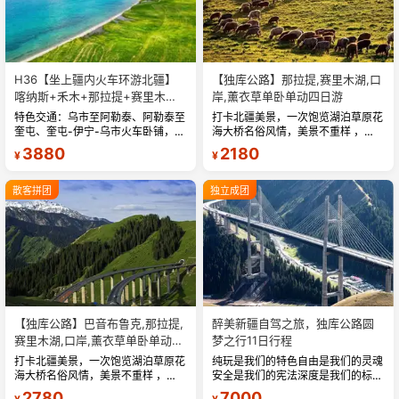
H36【坐上疆内火车环游北疆】
【独库公路】那拉提,赛里木湖,口
喀纳斯+禾木+那拉提+赛里木湖
岸,薰衣草单卧单动四日游
+独库公路四卧八日游
特色交通：乌市至阿勒泰、阿勒泰至
打卡北疆美景，一次饱览湖泊草原花
奎屯、奎屯-伊宁-乌市火车卧铺，深
海大桥名俗风情，美景不重样 ，旅
度环游北疆，舒适节省时间。精华景
途轻松自由安全，带您吃在新疆玩在
3880
2180
¥
¥
点：喀纳斯湖、禾木、赛里木湖、那
新疆 ，24 小时，全天贴心为您服
拉提草原、独库公路北段、百里画...
务，...
散客拼团
独立成团
【独库公路】巴音布鲁克,那拉提,
醉美新疆自驾之旅，独库公路圆
赛里木湖,口岸,薰衣草单卧单动五
梦之行11日行程
日游
打卡北疆美景，一次饱览湖泊草原花
纯玩是我们的特色自由是我们的灵魂
海大桥名俗风情，美景不重样 ，旅
安全是我们的宪法深度是我们的标签
途轻松自由安全，带您吃在新疆玩在
深度越野自驾，穿越醉美天山独库公
2780
7000