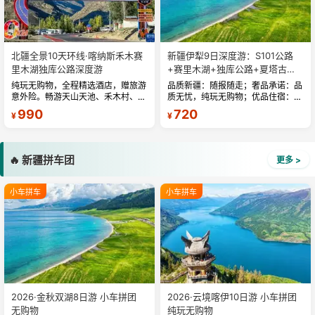
北疆全景10天环线·喀纳斯禾木赛
新疆伊犁9日深度游：S101公路
里木湖独库公路深度游
+赛里木湖+独库公路+夏塔古道
+那拉提草原
纯玩无购物，全程精选酒店，赠旅游
品质新疆：随报随走；奢品承诺：品
意外险。畅游天山天池、禾木村、喀
质无忧，纯玩无购物；优品住宿：全
纳斯、五彩滩、乌尔禾魔鬼城、赛里
程精选品质酒店；轻奢出行：旅游空
990
720
¥
¥
木湖、那拉提空中草原、独库公路北
调车；美食新疆：全程酒店含早餐；
段、独山子大峡谷等经典景点...
实惠新疆：赠送旅游意外险。...
🔥 新疆拼车团
更多 >
小车拼车
小车拼车
2026·金秋双湖8日游 小车拼团
2026·云境喀伊10日游 小车拼团
无购物
纯玩无购物