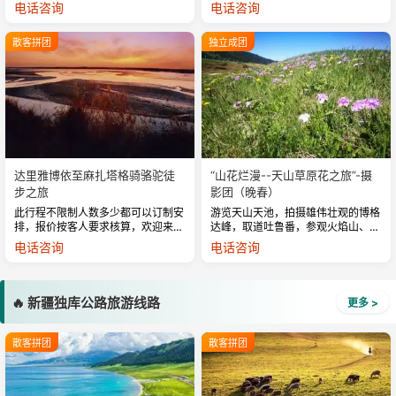
罗布泊、探寻海头古城、见证塔里木
历史文献记载中的楼兰古城就是依湖
电话咨询
电话咨询
河湿地涅槃胜景 中国顶级越野探险
而建的一座城池。然而，沧海苍天这
之旅！...
片曾今养育无数生命的湖泊在一天...
散客拼团
独立成团
达里雅博依至麻扎塔格骑骆驼徒
“山花烂漫--天山草原花之旅”-摄
步之旅
影团（晚春）
此行程不限制人数多少都可以订制安
游览天山天池，拍摄雄伟壮观的博格
排，报价按客人要求核算，欢迎来电
达峰，取道吐鲁番，参观火焰山、交
咨询...
河故城、葡萄沟、坎儿井、维吾尔族
电话咨询
电话咨询
古村风情拍摄 ...
🔥 新疆独库公路旅游线路
更多 >
散客拼团
散客拼团