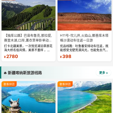
【独库公路】巴音布鲁克,那拉提,
H11号-坎儿井,火焰山,鄯善库木塔
赛里木湖,口岸,薰衣草单卧单动五
格沙漠动车往返一日游
日游
打卡北疆美景，一次饱览湖泊草原花
优品线路：吐鲁番安排动车往返，既
海大桥名俗风情，美景不重样 ，旅
能感受戈壁荒漠风光，也能免去汽车
途轻松自由安全，带您吃在新疆玩在
6小时的劳累。无自费无购物、尽情
2780
398
¥
¥
新疆 ，24 小时，全天贴心为您服
畅玩：纯玩无购物，无隐形消费，把
务，让您旅途无忧，全程经验丰富专
更多的时间留在景区，还原真旅游本
职司机人...
色。...
🔥 新疆喀纳斯旅游线路
更多 >
散客拼团
散客拼团