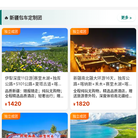
🔥 新疆包车定制团
更多 >
独立成团
独立成团
伊犁深度11日游|赛里木湖+独库
新疆南北疆大环游16天，独库公
公路+S101公路+夏塔古道+喀拉
路+喀纳斯+禾木+赛里木湖+喀什
峻草原+那拉提草原
古城全景深度游
品质新疆：随报随走；纯玩无购物；
全程纯玩无购物，精选品质酒店，赠
全程精选品质酒店；轻奢出行；赠送
送旅游意外险，深度体验南北疆经典
旅游意外险；玩透新疆经典景区。...
景点：天山天池、葡萄沟、火焰山、
1420
1820
¥
¥
喀纳斯、禾木、魔鬼城、赛里木湖、
那拉提草原、独库公路、巴音布鲁...
独立成团
独立成团