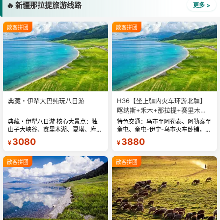
🔥 新疆那拉提旅游线路
更多 >
散客拼团
散客拼团
典藏・伊犁大巴纯玩八日游
H36【坐上疆内火车环游北疆】
喀纳斯+禾木+那拉提+赛里木湖
+独库公路四卧八日游
典藏・伊犁八日游 核心大景点：独
特色交通：乌市至阿勒泰、阿勒泰至
山子大峡谷、赛里木湖、夏塔、库尔
奎屯、奎屯-伊宁-乌市火车卧铺，深
德宁、那拉提 「精选酒店」我们只
度环游北疆，舒适节省时间。精华景
3080
3880
¥
¥
想说此处无星似有星 (星级是国家标
点：喀纳斯湖、禾木、赛里木湖、那
准) 8 天 7 晚，安排干净、卫...
拉提草原、独库公路北段、百里画...
散客拼团
散客拼团