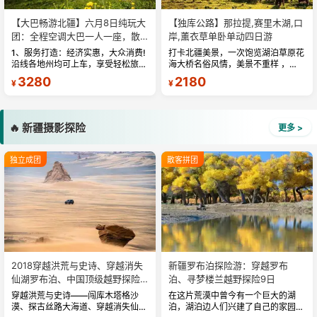
【大巴畅游北疆】六月8日纯玩大
【独库公路】那拉提,赛里木湖,口
团：全程空调大巴一人一座，散
岸,薰衣草单卧单动四日游
客天天发！
1、服务打造：经济实惠，大众消费!
打卡北疆美景，一次饱览湖泊草原花
沿线各地州均可上车，享受轻松旅
海大桥名俗风情，美景不重样 ，旅
游。打卡新疆最北之地! 2、必去理
途轻松自由安全，带您吃在新疆玩在
3280
2180
¥
¥
由：神秘的喀纳斯湖，画面、颜色、
新疆 ，24 小时，全天贴心为您服
层次、光线、风景、人物、场
务，...
面……...
🔥 新疆摄影探险
更多 >
独立成团
散客拼团
2018穿越洪荒与史诗、穿越消失
新疆罗布泊探险游：穿越罗布
仙湖罗布泊、中国顶级越野探险
泊、寻梦楼兰越野探险9日
之旅9日游
穿越洪荒与史诗——闯库木塔格沙
在这片荒漠中曾今有一个巨大的湖
漠、探古丝路大海道、穿越消失仙湖
泊，湖泊边人们兴建了自己的家园，