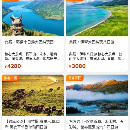
典藏・喀伊十日游大巴纯玩团
典藏・伊犁大巴纯玩八日游
核心大景点：将军山、禾木、喀纳
典藏・伊犁八日游 核心大景点：独
斯、魔鬼城、赛里木湖、库尔德宁、
山子大峡谷、赛里木湖、夏塔、库尔
那拉提 「精选酒店」我们只想说此
德宁、那拉提 「精选酒店」我们只
4280
3080
¥
¥
处无星似有星 (星级是国家标准) 10
想说此处无星似有星 (星级是国家标
天 9 晚，安排干净、卫生、舒...
准) 8 天 7 晚，安排干净、卫...
散客拼团
散客拼团
【独库公路】那拉提,赛里木湖,口
东方瑞士-喀纳斯湖、禾木村、五
岸,薰衣草单卧单动四日游
彩滩、世界魔鬼城汽车四日游