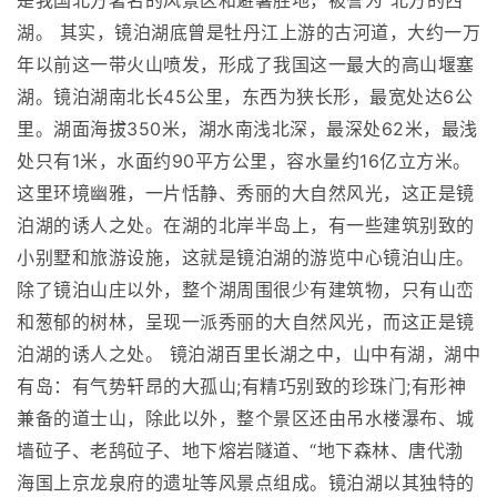
是我国北方著名的风景区和避暑胜地，被誉为“北方的西
湖。 其实，镜泊湖底曾是牡丹江上游的古河道，大约一万
年以前这一带火山喷发，形成了我国这一最大的高山堰塞
湖。镜泊湖南北长45公里，东西为狭长形，最宽处达6公
里。湖面海拔350米，湖水南浅北深，最深处62米，最浅
处只有1米，水面约90平方公里，容水量约16亿立方米。
这里环境幽雅，一片恬静、秀丽的大自然风光，这正是镜
泊湖的诱人之处。在湖的北岸半岛上，有一些建筑别致的
小别墅和旅游设施，这就是镜泊湖的游览中心镜泊山庄。
除了镜泊山庄以外，整个湖周围很少有建筑物，只有山峦
和葱郁的树林，呈现一派秀丽的大自然风光，而这正是镜
泊湖的诱人之处。 镜泊湖百里长湖之中，山中有湖，湖中
有岛：有气势轩昂的大孤山;有精巧别致的珍珠门;有形神
兼备的道士山，除此以外，整个景区还由吊水楼瀑布、城
墙砬子、老鸹砬子、地下熔岩隧道、“地下森林、唐代渤
海国上京龙泉府的遗址等风景点组成。镜泊湖以其独特的