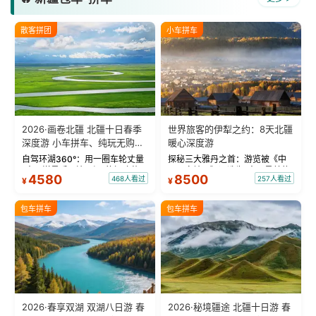
散客拼团
小车拼车
2026·画卷北疆 北疆十日春季
世界旅客的伊犁之约：8天北疆
深度游 小车拼车、纯玩无购
暖心深度游
物！
自驾环湖360°：用一圈车轮丈量
探秘三大雅丹之首：游览被《中
“大西洋最后一滴眼泪”的极致蔚
国国家地理》评选为“中国最美的
4580
8500
468人看过
257人看过
¥
¥
蓝。 赛湖旅拍：甄选多款风格服
三大雅丹”第一名的克拉玛依魔鬼
饰，9张精修美照，定格赛里木湖
城。 中国第一村：探访仅存的图
绝美瞬间。 赛湖坦克300跟车视
瓦人最大村落——禾木村，欣赏
包车拼车
包车拼车
频：专业摄影师...
晨雾与小木...
2026·春享双湖 双湖八日游 春
2026·秘境疆途 北疆十日游 春