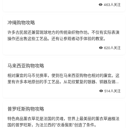
463人关注
冲绳购物攻略
许多古民居还兼营琉球地方的传统染织物作坊。不仅有实际表演
操作还出售这些工艺品。还有让参观者动手体验的教室。
620人关注
马来西亚购物攻略
相对廉宜的马币兑换率，使到在马来西亚购物也相对的廉宜。这
里有许多本地原创的手工艺品，从花纹繁复的银器、铜器及锡器
到陶瓷、藤制品及柳条制品。
514人关注
普罗旺斯购物攻略
特色商品薰衣草花是法国的灵魂，世界上最美丽的薰衣草遍植法
国的普罗旺斯，为法兰西的“衣香鬓影”创造了条件。