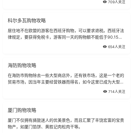
709人关注
科尔多瓦购物攻略
居住地不在欧盟的游客在西班牙购物，可以要求退税。西班牙法
律规定，要获得免税卡，游客同一天的购物额不能低于90.15欧
元。
654人关注
海防购物攻略
在海防市购物除去一些大型商店外，还有铁市场，这是一个老的
贸易市场，因当年主要经营铁器而得名，如今这里已成为大型综
合市场，多数商品都可以在这里购买到。
714人关注
厦门购物攻略
厦门不仅拥有旖旎迷人的优美景色，而且汇聚了丰饶宏富的宝贵
物产，如厦门馅饼、黄胜记肉松肉干等。