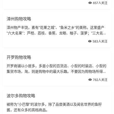
657人关注
漳州购物攻略
漳州物产丰饶，素有“花果之城”、“鱼米之乡”的美称。这里盛产
“六大名果”：芦柑、荔枝、香蕉、龙眼、柚子、菠萝；“三大名
花”：水仙花、茶花、兰花；
583人关注
开罗购物攻略
开罗商铺以小居多，多是小型的百货店、小型的时装店、小型的
集贸市场，淘，则是购物中的最大乐趣。不要因为购物场所得狭
小、杂乱，而对其不屑一顾。出入其中，却常有意外之获。
762人关注
波尔多购物攻略
被称为“小巴黎”的波尔多，除了品尝美酒以及闻名世界的鱼籽
酱，还有众多的高档商品。