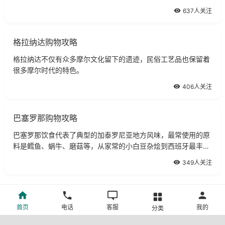
637人关注
格拉纳达购物攻略
格拉纳达不仅有众多摩尔文化留下的遗迹，民俗工艺品也保留着
很多摩尔时代的特色。
406人关注
巴塞罗那购物攻略
巴塞罗那饮食代表了典型的加泰罗尼亚地方风味，最常使用的原
料是鳕鱼、蜗牛、磨菇等，从家常的小白豆杂烩到西班牙最丰富
的海鲜菜肴，口味非常多变。
349人关注
奇旺购物攻略
首页
电话
客服
我的
分类
奇旺距离加德满都120公里。在加德满都乘坐旅游班车的地方上
车，每天都有1-2班，5个小时可以到达，费用350卢比，中途司