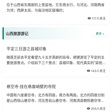
位于山西省东南部的上党盆地，它东倚太行，与河北、河南两省
为邻；西屏太岳，与临汾地区接壤的；
117人关注
山西旅游游记
更多 >
平定三日游之县城印象
随莲芝前去平定看望九十五岁高龄的岳母，顺便游览了平定的主
要旅游景点。介绍如下三个景点：县城印象、现代真实的“梁祝”
故事、娘子关。
143人关注
悬空寺·挂在悬崖峭壁的寺院
中国有六座悬空寺，北方有四座，南方有两座。北方的四座分别
是山西恒山悬空寺、河北苍岩山悬空寺、河南淇县朝阳悬空寺、
青海西宁悬空寺；南方的两座分别是、云南西山悬空寺、浙江建
205人关注
德大慈岩悬空寺。