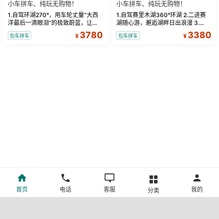
小车拼车、纯玩无购物！
小车拼车、纯玩无购物！
1.自驾环湖270°，用车轮丈量“大西
1.自驾赛里木湖360°环湖 2.二进赛
洋最后一滴眼泪”的极致蔚蓝，让...
湖随心游，邂逅湖畔日出浪漫 3....
3780
3380
¥
¥
包车拼车
包车拼车
首页
电话
客服
我的
分类
©新疆中旅国际旅行社有限公司版权所有