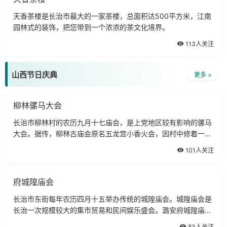
天香茶楼是长治市最大的一家茶楼，总面积达500平方米，江南
园林式的装饰，把您带到一个浓浓的茶文化境界。
113人关注
山西节日庆典
更多 >
柳林骡马大会
长治市柳林村的农历九月十七庙会，是上党地区较有影响的骡马
大会。据传，柳林古庙会原名五龙宫小香火会，因村中修着一座
五龙宫而得名。
101人关注
府城隍庙会
长治市东街每年农历四月十五举办传统的城隍庙会。城隍庙会是
长治一次规模较大的集市贸易和民间娱乐盛会。潞安府城隍庙，
始建于元代至元二十二年，距今已有700余年的历史。
83人关注