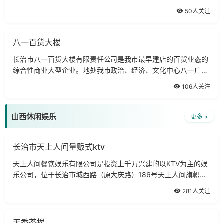
50人关注
八一百货大楼
长治市八一百货大楼有限责任公司是我市最早建店的百货业态的
综合性商业大型企业。地处我市政治、经济、文化中心八一广
场，地理位置优越，购物环境优美。
106人关注
山西休闲娱乐
更多 >
长治市天上人间量贩式ktv
天上人间餐饮娱乐有限公司是投资上千万兴建的以KTV为主的娱
乐公司，位于长治市城西路（原大庆路）186号天上人间旗帜鲜
明的倡导一种健康文明的消费理念，清新快乐的市场定位。
281人关注
天香茶楼