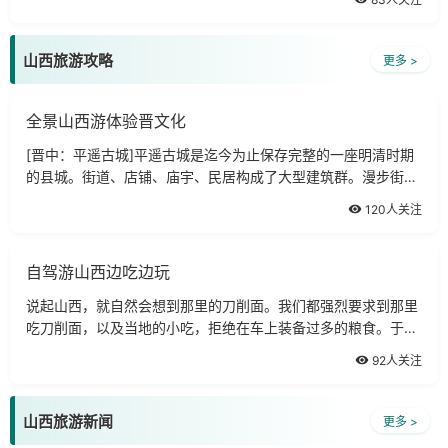
山西旅游攻略
更多 >
全景山西游体验晋文化
[晋中：平遥古城]平遥古城是迄今为止保存完整的一座明清时期
的县城。街道、店铺、庙宇、民居构成了大型建筑群。漫步街
上，灰一色的老式住宅沿街静立。
120人关注
自驾游山西边吃边玩
说起山西，就自然会想到那里的刀削面。我们都强烈要求到那里
吃刀削面，以及当地的小吃，拒绝在车上装备过多的粮食。于
是，三辆车，只拎了一箱方便面备用，就出发了。
92人关注
山西旅游新闻
更多 >