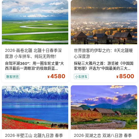
2026·画卷北疆 北疆十日春季深
世界旅客的伊犁之约：8天北疆暖
度游 小车拼车、纯玩无购物！
心深度游
自驾环湖360°：用一圈车轮丈量“大
探秘三大雅丹之首：游览被《中国国
西洋最后一滴眼泪”的极致蔚蓝...
家地理》评选为“中国最美的三大...
4580
8500
¥
¥
散客拼团
小车拼车
2026·半壁江山 北疆九日游 春季
2026·双湖之恋 双湖八日游 春季