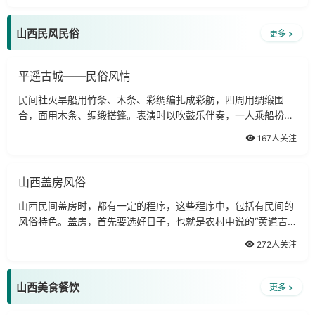
山西民风民俗
更多 >
平遥古城——民俗风情
民间社火旱船用竹条、木条、彩绸编扎成彩舫，四周用绸缎围
合，面用木条、绸缎搭篷。表演时以吹鼓乐伴奏，一人乘船扮演
女子,用彩带系船驾于肩上，假脚盘坐船中，似乘船状而行走。
167人关注
山西盖房风俗
山西民间盖房时，都有一定的程序，这些程序中，包括有民间的
风俗特色。盖房，首先要选好日子，也就是农村中说的“黄道吉
日”。这个黄道吉日，要由民间的“风水先生”选定，或者是自己看
272人关注
“皇历”即旧历选定。
山西美食餐饮
更多 >