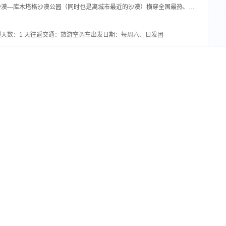
漠---库木塔格沙漠公园（同时也是离城市最近的沙漠）横穿全国最热、最
峡谷，新疆最早知道春天的地方（每年3月粉红的杏花在火焰山的峡谷中悄悄
游，尽显吐鲁番原生态特色...
天数：1 天
往返交通：旅游空调车
出发日期：每周六、日发团