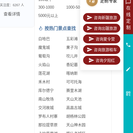
定制专家
关注度：6267 人
300-1000
1000-5000
在
查看详情
线
5000元以上
咨询新疆旅游
定
制
按热门景点查找
咨询出疆旅游
白哈巴
五彩滩
咨询夏令营
魔鬼城
果子沟
咨询旅游租车
葡萄沟
坎儿井
咨询夕阳红
火焰山
香妃墓
莲花湖
喀纳斯
禾木村
可可托海
库尔德宁
赛里木湖
南山牧场
天山天池
交河故城
高昌古城
罗布人村寨
胡杨林公园
那拉提草原
天山神木园