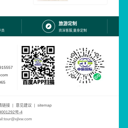
旅游定制
专员
资深客服,量身定制
15557
.com
065
情链接
|
意见建议
|
sitemap
001292号-4
ur@xjlxw.com