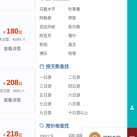
乌鲁木齐
吐鲁番
阿勒泰
伊犁
克拉玛依
库尔勒
180
￥
起
阿克苏
喀什
关注度：40356 人
和田
昌吉
查看详情
博乐
哈密
按天数查找
一日游
二日游
208
￥
起
三日游
四日游
关注度：6653 人
五日游
六日游
查看详情
七日游
八日游
九日游
十日游以上
按价格查找
218
￥
起
100-300
100以下