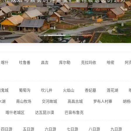
喀什
吐鲁番
昌吉
库尔勒
克拉玛依
哈密
阿
魔鬼城
葡萄沟
坎儿井
火焰山
香妃墓
莲花湖
木湖
南山牧场
交河故城
高昌古城
罗布人村寨
胡杨
喀什老城区
达瓦昆沙漠
巴音布鲁克
四日游
五日游
六日游
七日游
八日游
九日游