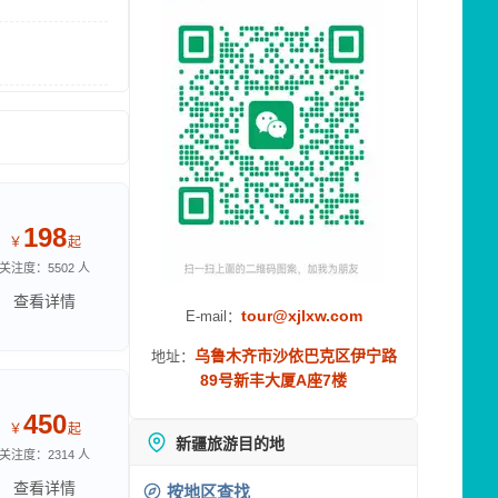
198
￥
起
关注度：5502 人
查看详情
tour@xjlxw.com
E-mail：
乌鲁木齐市沙依巴克区伊宁路
地址：
89号新丰大厦A座7楼
450
￥
起
新疆旅游目的地
关注度：2314 人
查看详情
按地区查找