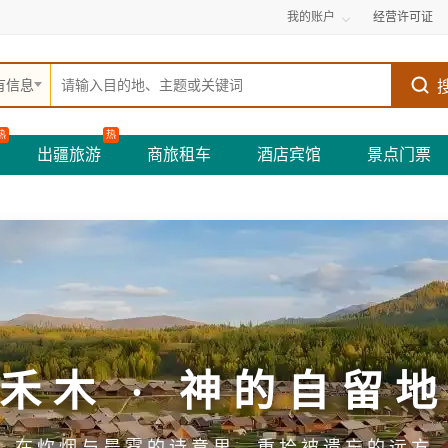
我的账户
经营许可证
有信息
热
热
出疆旅游
商旅租车
酒店宾馆
景点门票
禾木 · 神的自留
在炊烟与晨雾的诗意里，重拾被遗忘的远方