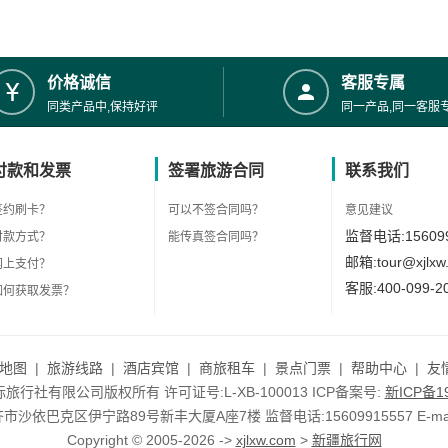
价格诚信
客服专属
同类产品中,保持好评
同一产品,同一客服
付款和发票
签署旅游合同
联系我们
签约刷卡？
可以不签合同吗？
意见建议
监督电话:156099
付款方式？
能传真签合同吗？
邮箱:tour@xjlxw
网上支付？
客服:400-099-2
如何获取发票？
地图
|
旅游线路
|
酒店宾馆
|
商旅租车
|
景点门票
|
帮助中心
|
友
行社有限公司版权所有 许可证号:L-XB-100013 ICP备案号:
新ICP备19
依巴克区伊宁路89号新丰大厦A座7楼 监督电话:15609915557 E-mail:to
Copyright © 2005-2026 ->
xjlxw.com
>
新疆旅行网