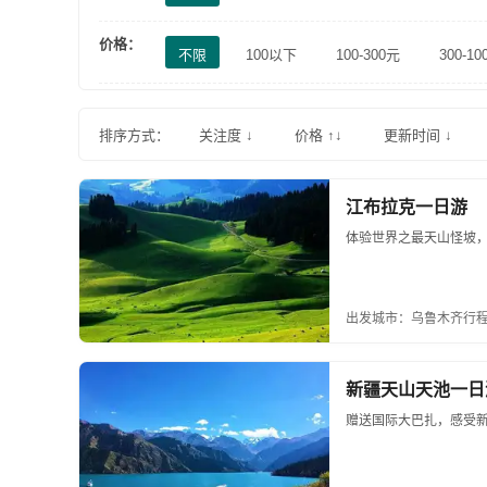
价格：
不限
100以下
100-300元
300-10
排序方式：
关注度 ↓
价格 ↑↓
更新时间 ↓
江布拉克一日游
体验世界之最天山怪坡，
出发城市：乌鲁木齐
行程
新疆天山天池一日
赠送国际大巴扎，感受新疆