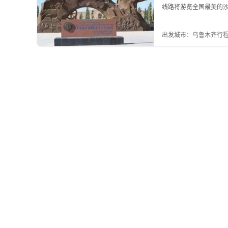
线路将游览全国最美的沙
干燥的地方--火焰山大
绽放）......沙漠休闲旅
出发城市：乌鲁木齐
行程