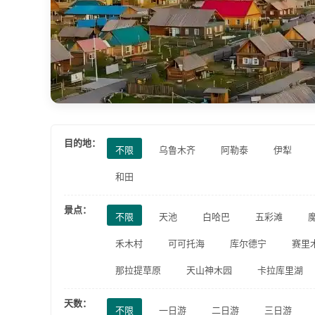
目的地：
不限
乌鲁木齐
阿勒泰
伊犁
和田
景点：
不限
天池
白哈巴
五彩滩
禾木村
可可托海
库尔德宁
赛里
那拉提草原
天山神木园
卡拉库里湖
天数：
不限
一日游
二日游
三日游