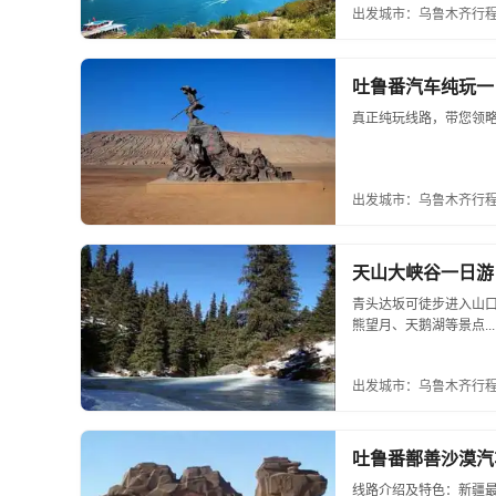
出发城市：乌鲁木齐
行程
吐鲁番汽车纯玩一
真正纯玩线路，带您领略不
出发城市：乌鲁木齐
行程
天山大峡谷一日游
青头达坂可徒步进入山
熊望月、天鹅湖等景点...
出发城市：乌鲁木齐
行程
吐鲁番鄯善沙漠汽
线路介绍及特色：新疆最