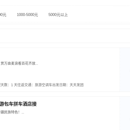
00元
1000-5000元
5000元以上
赏万亩麦浪看百花齐放...
天数：1 天
往返交通：旅游空调车
出发日期：天天发团
游包车拼车酒店接
民族特色！...