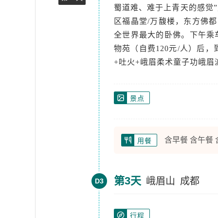
蜀道难、难于上青天的感觉”
区福晶堂/万馥楼，东方佛都
全世界最大的卧佛。下午乘车
物苑（自费120元/人）后，
+吐火+峨眉柔术童子功峨
景点
含早餐 含午餐
用餐
第3天
峨眉山
成都
D3
行程