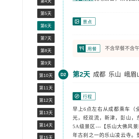
第4天
第5天
景点
第6天
第7天
不含早餐不含
用餐
第8天
第9天
第2天
成都
乐山
峨眉
D2
第10天
第11天
行程
第12天
早上6点左右从成都乘车（全
第13天
光，经双流，新津，彭山，
第14天
5A级景区---【乐山大佛
年古刹之一的乐山凌云寺。登
第15天