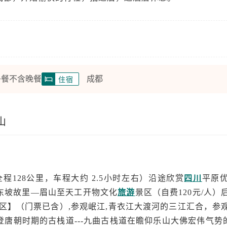
午餐不含晚餐
成都
住宿
山
程128公里，车程大约 2.5小时左右）沿途欣赏
四川
平原
东坡故里—眉山至天工开物文化
旅游
景区（自费120元/人
风景区】（门票已含）,参观岷江,青衣江大渡河的三江汇合，参
唐朝时期的古栈道---九曲古栈道在瞻仰乐山大佛宏伟气势的