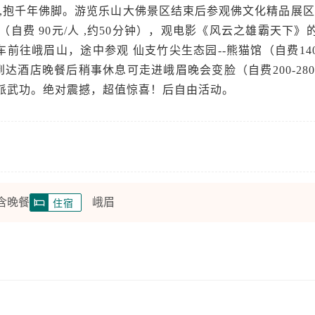
,抱千年佛脚。游览乐山大佛景区结束后参观佛文化精品展区
（自费 90元/人 ,约50分钟），观电影《风云之雄霸天下》
前往峨眉山，途中参观 仙支竹尖生态园--熊猫馆（自费14
到达酒店晚餐后稍事休息可走进峨眉晚会变脸（自费200-28
眉派武功。绝对震撼，超值惊喜！后自由活动。
 含晚餐
峨眉
住宿