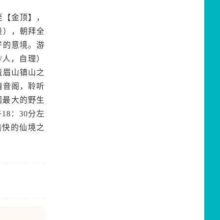
至【金顶】，
殿），朝拜全
好的意境。游
/人，自理）
峨眉山镇山之
清音阁，聆听
国最大的野生
8：30分左
愉快的仙境之