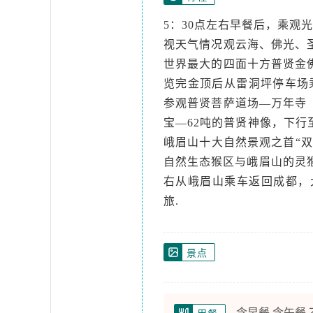
5：30点左右早餐后，乘观
视天气情况观云海、佛光、
世界最大的四面十方普贤金
览完金顶后从雷洞坪停车场
参观普贤菩萨道场—万年寺（
宝—62吨的普贤神像，下
峨眉山十大自然景观之首“
自然生态猴区与峨眉山的灵猴
右从峨眉山乘车返回成都，
旅.
景点
含早餐 含午餐