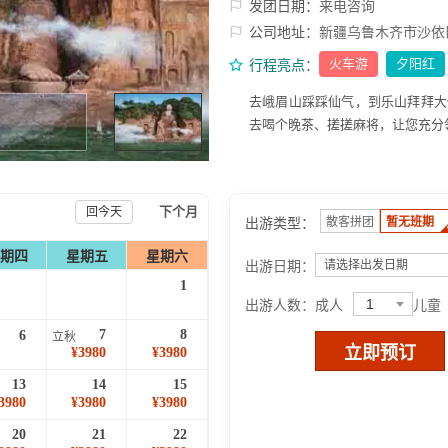
发团日期：
来电咨询
公司地址：
新疆乌鲁木齐市沙依
火车游
夕阳红
行程亮点：
去峨眉山踩踩仙气，到乐山拜拜大
去喝个晚茶、搓搓麻将，让您充分
下个月
回今天
出游类型：
散客拼团
暂无班期
期四
星期五
星期六
出游日期：
请选择出发日期
1
1
出游人数：
成人
儿童
7
8
6
立秋
立即预订
¥3980
¥3980
13
14
15
3980
¥3980
¥3980
20
21
22