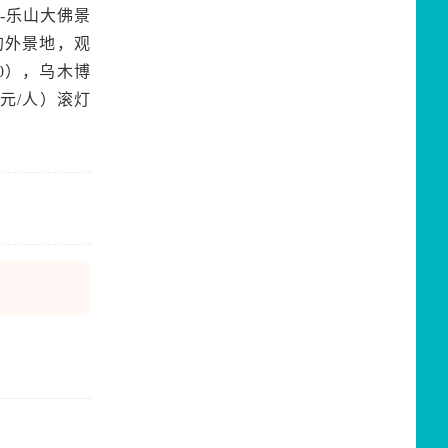
-乐山大佛景
的外景地，观
0），乌木博
0元/人）滚灯