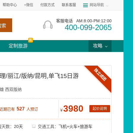
帮助中心
+微信
付款方式
联系客服
网站导航
客服电话
AM:8:00-PM:12:00
400-099-2065
搜索
新
定制旅游
攻略
独立成团
理/丽江/版纳/昆明,单飞15日游
雄
西双版纳
3980
527
起价说明
 近期已有
人预订
¥
程天数：
20天
交通工具：
飞机+火车+旅游车