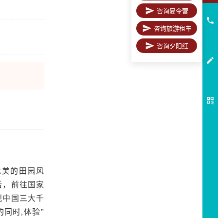
咨询夏令营
咨询旅游租车
咨询夕阳红
优美的田园风
）后，前往国家
观中国三大千
同时,体验”