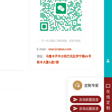
E-mail：
tour@xjlxw.com
地址：
乌鲁木齐市沙依巴克区伊宁路89号
新丰大厦A座7楼
定制专家
在
线
咨询新疆旅游
定
制
咨询出疆旅游