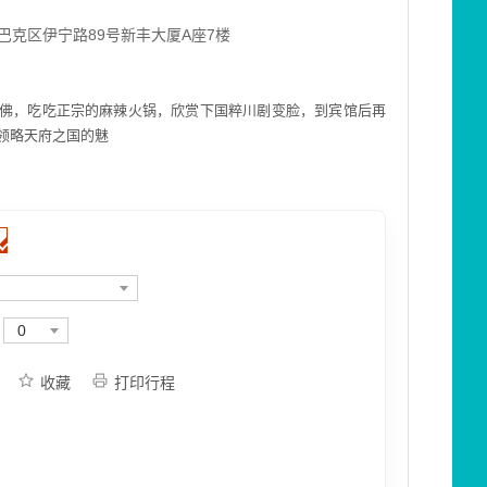
巴克区伊宁路89号新丰大厦A座7楼
佛，吃吃正宗的麻辣火锅，欣赏下国粹川剧变脸，到宾馆后再
领略天府之国的魅
0
收藏
打印行程