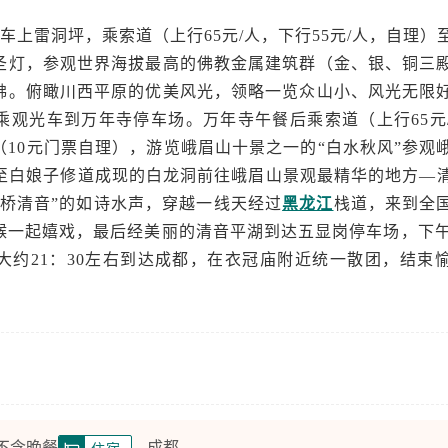
光车上雷洞坪，乘索道（上行65元/人，下行55元/人，自理）
圣灯，参观世界海拔最高的佛教金属建筑群（金、银、铜三
佛。俯瞰川西平原的优美风光，领略一览众山小、风光无限
乘观光车到万年寺停车场。万年寺午餐后乘索道（上行65元
10元门票自理），游览峨眉山十景之一的“白水秋风”参观
行至白娘子修道成现的白龙洞前往峨眉山景观最精华的地方—
双桥清音”的如诗水声，穿越一线天经过
黑龙江
栈道，来到全
一起嬉戏，最后经美丽的清音平湖到达五显岗停车场，下午1
大约21：30左右到达成都，在衣冠庙附近统一散团，结束
 不含晚餐
成都