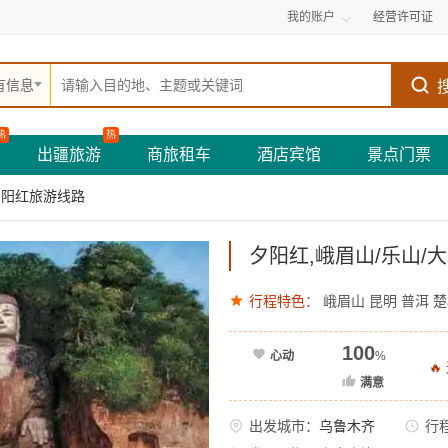
我的账户
经营许可证
有信息
热
热
出疆旅游
商旅租车
酒店宾馆
景点门票
夕阳红旅游线路
夕阳红,峨眉山/乐山/大
行程特色：
峨眉山
昆明
普洱
楚
100
心动
%

满意
出发城市：
乌鲁木齐
行